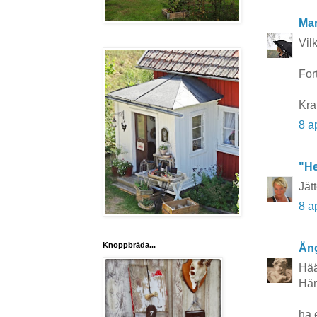
Mar
Vil
Fort
Kra
8 a
"He
Jät
8 a
Knoppbräda...
Äng
Hää
Här
ha 