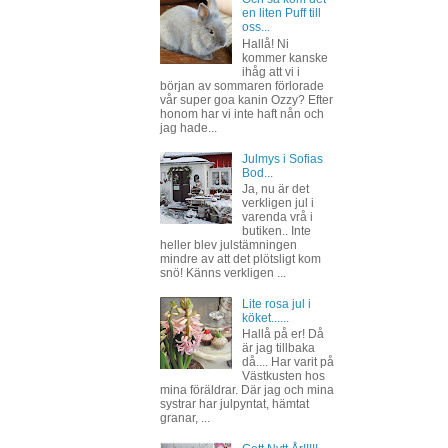
en liten Puff till
oss...
Hallå! Ni
kommer kanske
ihåg att vi i
början av sommaren förlorade
vår super goa kanin Ozzy? Efter
honom har vi inte haft nån och
jag hade...
Julmys i Sofias
Bod...
Ja, nu är det
verkligen jul i
varenda vrå i
butiken.. Inte
heller blev julstämningen
mindre av att det plötsligt kom
snö! Känns verkligen ...
Lite rosa jul i
köket......
Hallå på er! Då
är jag tillbaka
då.... Har varit på
Västkusten hos
mina föräldrar. Där jag och mina
systrar har julpyntat, hämtat
granar, ...