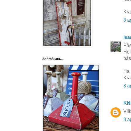
Kr
8 a
Isa
Pås
Hel
pås
Snörhållare....
Ha 
Kra
8 a
KN
Vil
8 a