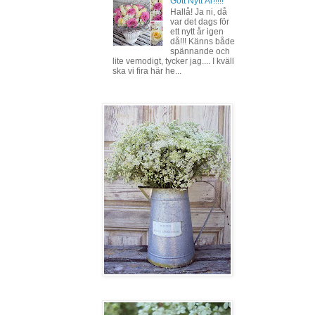
Gott Nytt År!!!!!
Hallå! Ja ni, då
var det dags för
ett nytt år igen
då!!! Känns både
spännande och
lite vemodigt, tycker jag.... I kväll
ska vi fira här he...