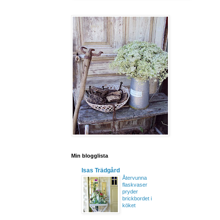
Min blogglista
Isas Trädgård
Återvunna
flaskvaser
pryder
brickbordet i
köket