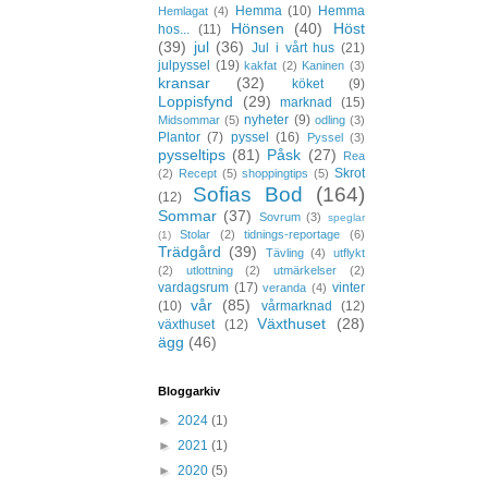
Hemma
(10)
Hemma
Hemlagat
(4)
Hönsen
(40)
Höst
hos...
(11)
(39)
jul
(36)
Jul i vårt hus
(21)
julpyssel
(19)
kakfat
(2)
Kaninen
(3)
kransar
(32)
köket
(9)
Loppisfynd
(29)
marknad
(15)
nyheter
(9)
Midsommar
(5)
odling
(3)
Plantor
(7)
pyssel
(16)
Pyssel
(3)
pysseltips
(81)
Påsk
(27)
Rea
Skrot
(2)
Recept
(5)
shoppingtips
(5)
Sofias Bod
(164)
(12)
Sommar
(37)
Sovrum
(3)
speglar
Stolar
(2)
tidnings-reportage
(6)
(1)
Trädgård
(39)
Tävling
(4)
utflykt
(2)
utlottning
(2)
utmärkelser
(2)
vardagsrum
(17)
vinter
veranda
(4)
vår
(85)
(10)
vårmarknad
(12)
Växthuset
(28)
växthuset
(12)
ägg
(46)
Bloggarkiv
►
2024
(1)
►
2021
(1)
►
2020
(5)