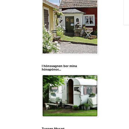
I hönsvagnen bor mina
hönapönor...
Tuppen Mosart