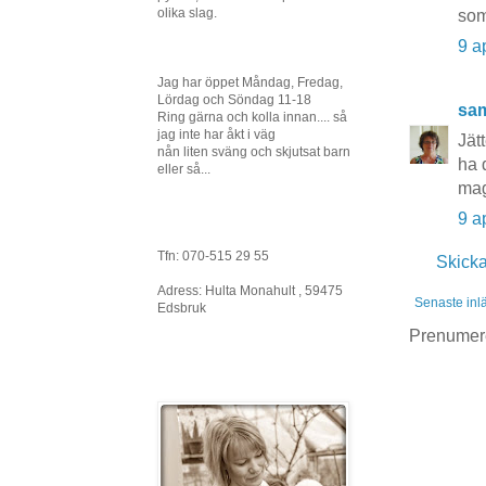
olika slag.
som
9 a
Jag har öppet Måndag, Fredag,
Lördag och Söndag 11-18
sa
Ring gärna och kolla innan.... så
jag inte har åkt i väg
Jät
nån liten sväng och skjutsat barn
ha 
eller så...
ma
9 a
Tfn: 070-515 29 55
Skick
Adress: Hulta Monahult , 59475
Senaste inl
Edsbruk
Prenumer