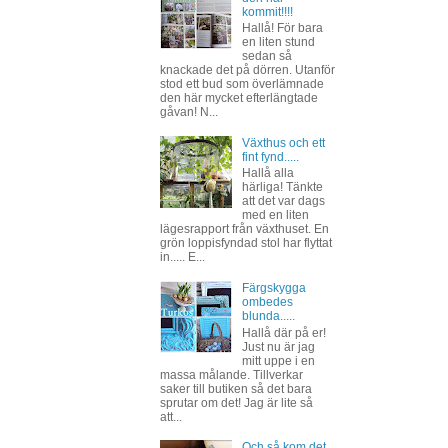
kommit!!!!
Hallå! För bara
en liten stund
sedan så
knackade det på dörren. Utanför
stod ett bud som överlämnade
den här mycket efterlängtade
gåvan! N...
Växthus och ett
fint fynd.....
Hallå alla
härliga! Tänkte
att det var dags
med en liten
lägesrapport från växthuset. En
grön loppisfyndad stol har flyttat
in..... E...
Färgskygga
ombedes
blunda.....
Hallå där på er!
Just nu är jag
mitt uppe i en
massa målande. Tillverkar
saker till butiken så det bara
sprutar om det! Jag är lite så
att...
Och så kom det