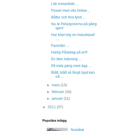
Lite romantiskt.....
Pyssel med vita hinkar....
Båttur och fina fynd....
Nu är Pelargonerna på gång
igen!
Har köpt mig en industripall
.....
Favoriter.....
Härlig Påskdag på er!!!
En liten hälsning ...
Ett sista gäng med ägg ....
Blått, blått så långt ögat kan
nå ....
►
mars
(13)
►
februari
(16)
►
januari
(11)
►
2011
(37)
Populära inlägg
Nymålat