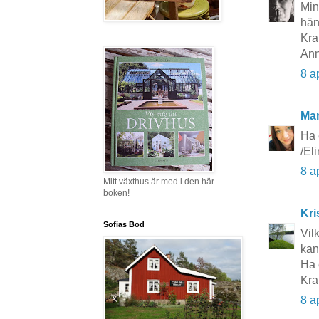
Min
hän
Kra
Ann
8 a
Ma
Ha 
/Eli
8 a
Mitt växthus är med i den här
boken!
Kri
Sofias Bod
Vilk
kan
Ha 
Kra
8 a