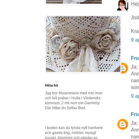
Hej
Jodå
Kr
9 a
Fru
Ja;
Ann
nam
Hitta hit
som
Jag bor tillsammans med min man
9 a
och två pojkar i Hulta i Västerviks
kommun, 2 mil norr om Gamleby.
Där hittar du Sofias Bod.
Fru
Ja;
I boden kan du fynda nytt hantverk
Ann
och gamla ting, möbler, mysigt
nam
pyssel, blommor och plantor av