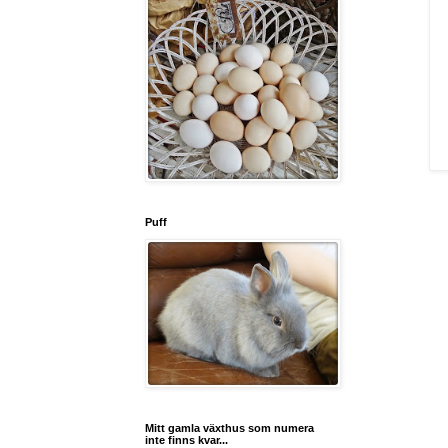
Puff
Mitt gamla växthus som numera
inte finns kvar...