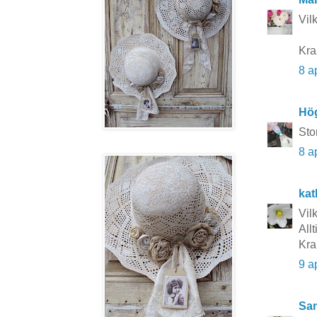
Vil
Kra
8 a
Hö
Sto
8 a
kat
Vilk
Allt
Kra
9 a
San