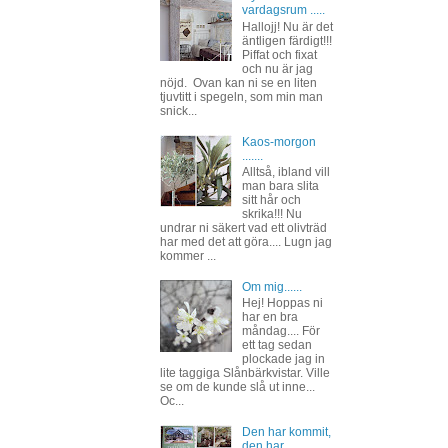
vardagsrum .....
Hallojj! Nu är det
äntligen färdigt!!!
Piffat och fixat
och nu är jag
nöjd. Ovan kan ni se en liten
tjuvtitt i spegeln, som min man
snick...
Kaos-morgon
.......
Alltså, ibland vill
man bara slita
sitt hår och
skrika!!! Nu
undrar ni säkert vad ett olivträd
har med det att göra.... Lugn jag
kommer ...
Om mig......
Hej! Hoppas ni
har en bra
måndag.... För
ett tag sedan
plockade jag in
lite taggiga Slånbärkvistar. Ville
se om de kunde slå ut inne...
Oc...
Den har kommit,
den har