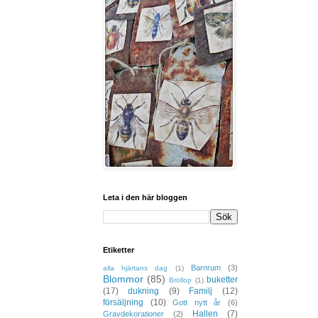
Leta i den här bloggen
Etiketter
Barnrum
(3)
alla hjärtans dag
(1)
Blommor
(85)
buketter
Bröllop
(1)
(17)
dukning
(9)
Familj
(12)
försäljning
(10)
Gott nytt år
(6)
Hallen
(7)
Gravdekorationer
(2)