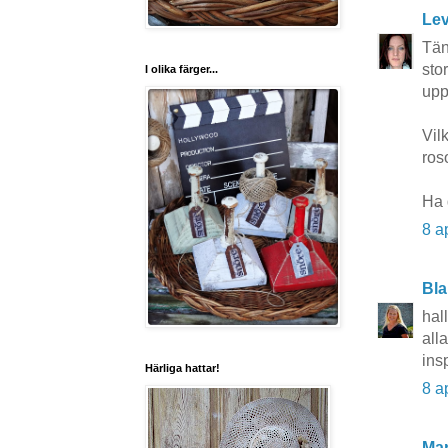
Lev
Tänk
stor
I olika färger...
upp
Vil
ros
Ha 
8 a
Bla
hal
all
ins
Härliga hattar!
8 a
Mar