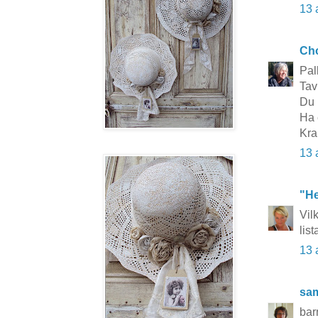
13 
Cho
Pal
Tavl
Du 
Ha 
Kra
13 
"He
Vilk
lis
13 
sa
barn