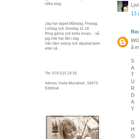
olika slag.
Lju
13 
Jag har öppet Måndag, Fredag,
Lördag och Söndag 11-18
Ros
Ring gärna och kolla innan.... så
jag inte har åkt i väg
WOO
nån liten sväng och skjutsat barn
å mi
eller så...
S
A
Tfn: 070-515 29 55
T
U
Adress: Hulta Monahult , 59475
R
Edsbruk
D
A
Y
S
H
O