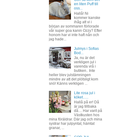
en liten Puff till
oss...
Hallå! Ni
kommer kanske
ihåg att vi i
början av sommaren förlorade
vår super goa kanin Ozzy? Efter
honom har vi inte haft nån och
jag hade...
Julmys i Sofias
Bod...
Ja, nu är det
verkligen jul i
varenda vrå i
butiken.. Inte
heller blev julstämningen
mindre av att det plötsligt kom
snö! Känns verkligen ...
Lite rosa jul i
köket......
Hallå på er! Då
är jag tillbaka
då.... Har varit på
Västkusten hos
mina föräldrar. Där jag och mina
systrar har julpyntat, hämtat
granar, ...