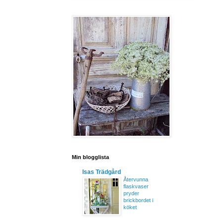
Min blogglista
Isas Trädgård
Återvunna
flaskvaser
pryder
brickbordet i
köket