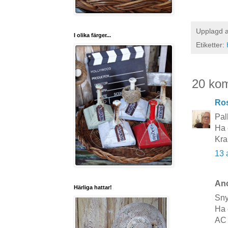
Upplagd 
I olika färger...
Etiketter:
20 ko
Ros
Pal
Ha 
Kr
13 
Ano
Härliga hattar!
Sny
Ha 
AC