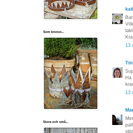
kat
Bar
Vilk
tak
Som kronor...
Kra
13 
Tin
Sup
Ha 
kra
13 
Mar
Men
Stora och små...
pall
stör