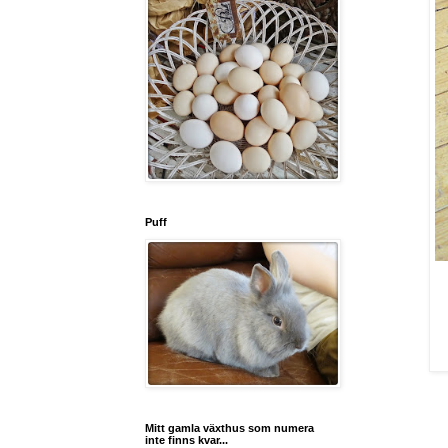
Puff
Mitt gamla växthus som numera
inte finns kvar...