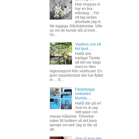
Hej! Hoppas ni
har en bra
måndag.... För
ett tag sedan
plockade jag in
lite taggiga Slånbärkvistar. Ville
se om de kunde slå ut inne...
Oc...
Växthus och ett
fint fynd.....
Hallå alla
härliga! Tänkte
att det var dags
med en liten
lägesrapport från växthuset. En
grön loppisfyndad stol har flyttat
in..... E...
Färgskygga
ombedes
blunda.....
Hallå där på er!
Just nu är jag
mitt uppe i en
massa målande. Tillverkar
saker till butiken så det bara
sprutar om det! Jag är lite så
att...
Och så kom det