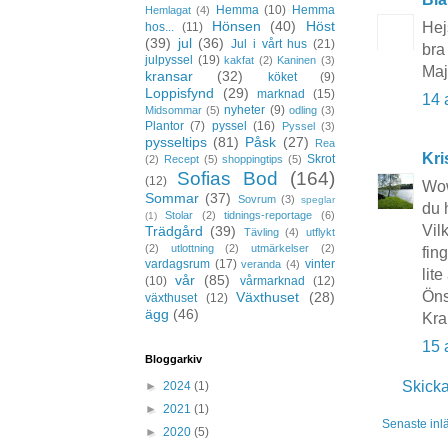
Hemma
(10)
Hemma
Hemlagat
(4)
Hönsen
(40)
Höst
Hej
hos...
(11)
(39)
jul
(36)
Jul i vårt hus
(21)
bra
julpyssel
(19)
kakfat
(2)
Kaninen
(3)
Ma
kransar
(32)
köket
(9)
Loppisfynd
(29)
marknad
(15)
14 
nyheter
(9)
Midsommar
(5)
odling
(3)
Plantor
(7)
pyssel
(16)
Pyssel
(3)
pysseltips
(81)
Påsk
(27)
Rea
Kri
Skrot
(2)
Recept
(5)
shoppingtips
(5)
Sofias Bod
(164)
(12)
Wow
Sommar
(37)
Sovrum
(3)
speglar
du h
Stolar
(2)
tidnings-reportage
(6)
(1)
Vil
Trädgård
(39)
Tävling
(4)
utflykt
(2)
utlottning
(2)
utmärkelser
(2)
fin
vardagsrum
(17)
vinter
veranda
(4)
lit
vår
(85)
(10)
vårmarknad
(12)
Öns
Växthuset
(28)
växthuset
(12)
ägg
(46)
Kra
15 
Bloggarkiv
Skick
►
2024
(1)
►
2021
(1)
Senaste inl
►
2020
(5)