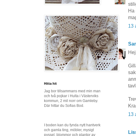
stil
Ha 
ma
13 
San
Hej
Gil
sak
ann
Hitta hit
tavl
Jag bor tillsammans med min man
och två pojkar i Hulta i Västerviks
Tre
kommun, 2 mil norr om Gamleby.
Kr
Där hittar du Sofias Bod.
13 
I boden kan du fynda nytt hantverk
och gamla ting, möbler, mysigt
Lis
pyssel, blommor och plantor av