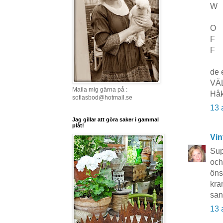
W
O
F
F
de 
VÄ
Maila mig gärna på :
Hå
sofiasbod@hotmail.se
13 
Jag gillar att göra saker i gammal
plåt!
Vin
Sup
och
öns
kr
san
13 