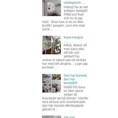
vardagsrum .....
Hallojj! Nu är det
äntligen färdigt!!!
Piffat och fixat
och nu är jag
nöjd. Ovan kan ni se en liten
tjuvtitt i spegeln, som min man
snick...
Kaos-morgon
.......
Alltså, ibland vill
man bara slita
sitt hår och
skrika!!! Nu
undrar ni säkert vad ett olivträd
har med det att göra.... Lugn jag
kommer ...
Den har kommit,
den har
kommit!!!!
Hallå! För bara
en liten stund
sedan så
knackade det på dörren. Utanför
stod ett bud som överlämnade
den här mycket efterlängtade
gåvan! N...
Om mig......