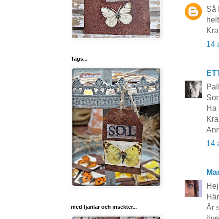
Så 
helt
Kra
14 
Tags...
ET
Pal
Son
Ha 
Kra
Ann
14 
Mar
Hej
Här
Är 
med fjärilar och insekter...
öve