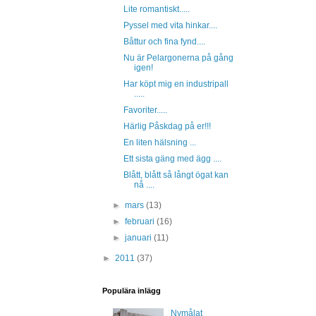
Lite romantiskt.....
Pyssel med vita hinkar....
Båttur och fina fynd....
Nu är Pelargonerna på gång
igen!
Har köpt mig en industripall
.....
Favoriter.....
Härlig Påskdag på er!!!
En liten hälsning ...
Ett sista gäng med ägg ....
Blått, blått så långt ögat kan
nå ....
►
mars
(13)
►
februari
(16)
►
januari
(11)
►
2011
(37)
Populära inlägg
Nymålat