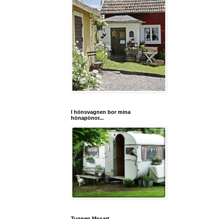
I hönsvagnen bor mina
hönapönor...
Tuppen Mosart