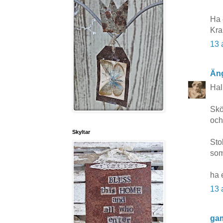
Ha 
Kra
13 
Äng
Hal
Skö
och
Skyltar
Sto
som
ha 
13 
gam