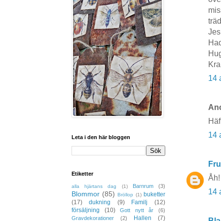
mis
trä
Jes
Had
Hug
Kra
14 
Ano
Häft
14 
Leta i den här bloggen
Fru
Etiketter
Åh!
Barnrum
(3)
alla hjärtans dag
(1)
14 
Blommor
(85)
buketter
Bröllop
(1)
(17)
dukning
(9)
Familj
(12)
försäljning
(10)
Gott nytt år
(6)
Hallen
(7)
Gravdekorationer
(2)
Bla