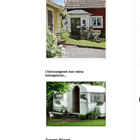
I hönsvagnen bor mina
hönapönor...
Tuppen Mosart