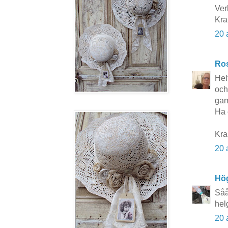
Ver
Kra
20 
Ros
Hel
och
gam
Ha 
Kr
20 
Hö
Såå
hel
20 