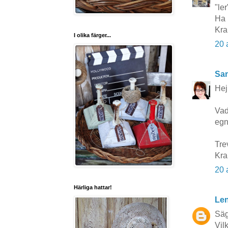
"ler
Ha 
Kra
I olika färger...
20 
San
Hej
Vad 
egn
Tre
Kr
20 
Härliga hattar!
Len
Säg
Vil