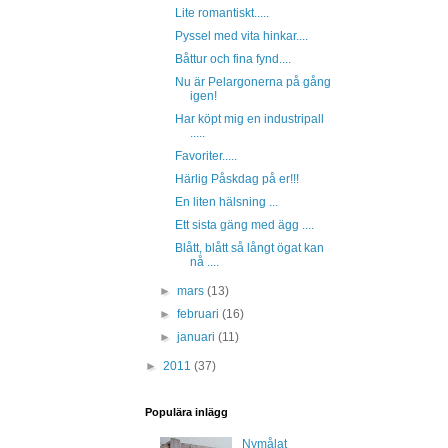
Lite romantiskt.....
Pyssel med vita hinkar....
Båttur och fina fynd....
Nu är Pelargonerna på gång
igen!
Har köpt mig en industripall
.....
Favoriter.....
Härlig Påskdag på er!!!
En liten hälsning ...
Ett sista gäng med ägg ....
Blått, blått så långt ögat kan
nå ....
►
mars
(13)
►
februari
(16)
►
januari
(11)
►
2011
(37)
Populära inlägg
Nymålat