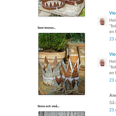
Vio
Hel
"fi
Som kronor...
en 
23 
Vio
Hel
"fi
en 
23 
Ano
Så 
Stora och små...
23 