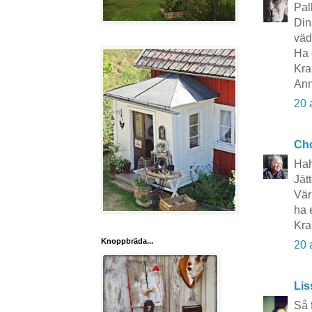
Pal
Din
väd
Ha 
Kra
Ann
20 
Cho
Haha
Jät
Vär
ha 
Kra
Knoppbräda...
20 
Lis
Så 