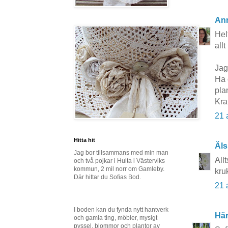
An
Hel
allt
Jag
Ha 
pla
Kr
21 
Hitta hit
Äls
Jag bor tillsammans med min man
All
och två pojkar i Hulta i Västerviks
kommun, 2 mil norr om Gamleby.
kru
Där hittar du Sofias Bod.
21 
I boden kan du fynda nytt hantverk
Här
och gamla ting, möbler, mysigt
pyssel, blommor och plantor av