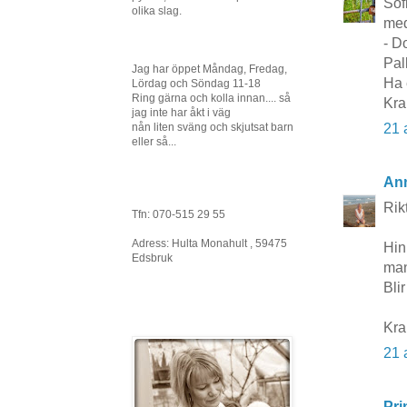
Sof
olika slag.
med
- D
Pal
Jag har öppet Måndag, Fredag,
Ha 
Lördag och Söndag 11-18
Ring gärna och kolla innan.... så
Kra
jag inte har åkt i väg
21 
nån liten sväng och skjutsat barn
eller så...
Ann
Rikt
Tfn: 070-515 29 55
Adress: Hulta Monahult , 59475
Hin
Edsbruk
man
Blir
Kra
21 
Pri