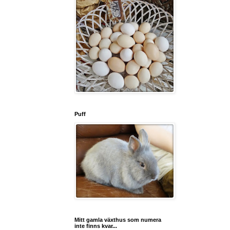
Puff
Mitt gamla växthus som numera
inte finns kvar...