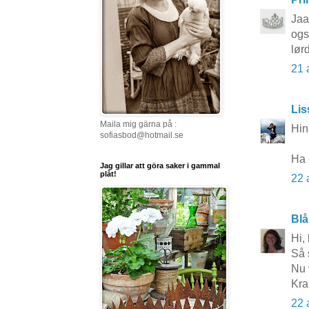
Jaa
ogs
lør
21 
Li
Maila mig gärna på :
Hin
sofiasbod@hotmail.se
Ha 
Jag gillar att göra saker i gammal
plåt!
22 
Blå
Hi,
Så 
Nu 
Kr
22 