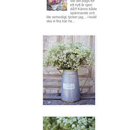
var det dags för
ett nytt år igen
då!!! Känns både
spännande och
lite vemodigt, tycker jag.... I kväll
ska vi fira här he...