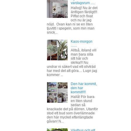
vardagsrum .....
Hallojj! Nu är det
äntligen färdigt!!!
Piffat och fixat
och nu är jag
nöjd. Ovan kan ni se en liten
tjuvtitt i spegeln, som min man
snick...
Kaos-morgon
.......
Alltså, ibland vill
man bara slita
sitt hår och
skrika!!! Nu
undrar ni säkert vad ett olivträd
har med det att göra.... Lugn jag
kommer ...
Den har kommit,
den har
kommit!!!!
Hallå! För bara
en liten stund
sedan så
knackade det på dörren. Utanför
stod ett bud som överlämnade
den här mycket efterlängtade
gåvan! N...
Växthus och ett