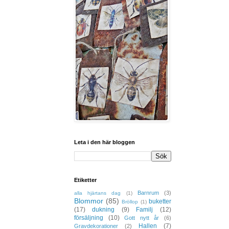
Leta i den här bloggen
Etiketter
Barnrum
(3)
alla hjärtans dag
(1)
Blommor
(85)
buketter
Bröllop
(1)
(17)
dukning
(9)
Familj
(12)
försäljning
(10)
Gott nytt år
(6)
Hallen
(7)
Gravdekorationer
(2)