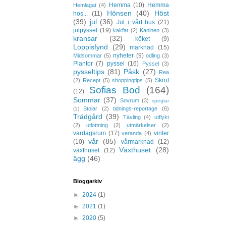
Hemma
(10)
Hemma
Hemlagat
(4)
Hönsen
(40)
Höst
hos...
(11)
(39)
jul
(36)
Jul i vårt hus
(21)
julpyssel
(19)
kakfat
(2)
Kaninen
(3)
kransar
(32)
köket
(9)
Loppisfynd
(29)
marknad
(15)
nyheter
(9)
Midsommar
(5)
odling
(3)
Plantor
(7)
pyssel
(16)
Pyssel
(3)
pysseltips
(81)
Påsk
(27)
Rea
Skrot
(2)
Recept
(5)
shoppingtips
(5)
Sofias Bod
(164)
(12)
Sommar
(37)
Sovrum
(3)
speglar
Stolar
(2)
tidnings-reportage
(6)
(1)
Trädgård
(39)
Tävling
(4)
utflykt
(2)
utlottning
(2)
utmärkelser
(2)
vardagsrum
(17)
vinter
veranda
(4)
vår
(85)
(10)
vårmarknad
(12)
Växthuset
(28)
växthuset
(12)
ägg
(46)
Bloggarkiv
►
2024
(1)
►
2021
(1)
►
2020
(5)