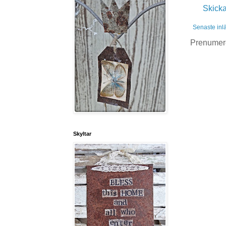
Skick
Senaste inl
Prenumer
Skyltar