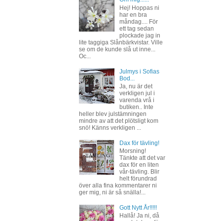
Hej! Hoppas ni
har en bra
måndag.... För
ett tag sedan
plockade jag in
lite taggiga Slånbärkvistar. Ville
se om de kunde slå ut inne...
Oc...
Julmys i Sofias
Bod...
Ja, nu är det
verkligen jul i
varenda vrå i
butiken.. Inte
heller blev julstämningen
mindre av att det plötsligt kom
snö! Känns verkligen ...
Dax för tävling!
Morsning!
Tänkte att det var
dax för en liten
vår-tävling. Blir
helt förundrad
över alla fina kommentarer ni
ger mig, ni är så snälla!...
Gott Nytt År!!!!!
Hallå! Ja ni, då