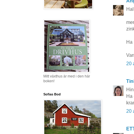
Äng
Hal
men
zink
Ha n
Var
20 
Mitt växthus är med i den här
Tin
boken!
Hink
Sofias Bod
Ha 
kra
20 
ET