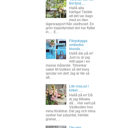
fint fynd.....
Hallå alla
härliga! Tänkte
att det var dags
med en liten
lägesrapport från växthuset. En
grön loppisfyndad stol har flyttat
in..... E...
Färgskygga
ombedes
blunda.....
Hallå där på er!
Just nu är jag
mitt uppe i en
massa målande. Tillverkar
saker till butiken så det bara
sprutar om det! Jag är lite så
att...
Lite rosa jul i
köket......
Hallå på er! Då
är jag tillbaka
då.... Har varit på
Västkusten hos
mina föräldrar. Där jag och mina
systrar har julpyntat, hämtat
granar, ...
Om mig......