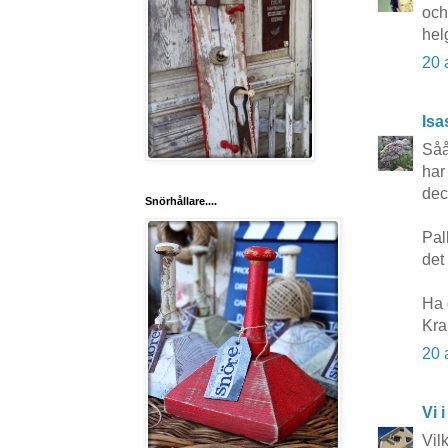
och
hel
20 
Isa
Såå
har
dec
Snörhållare....
Pall
det
Ha 
Kra
20 
Vi i
Vil