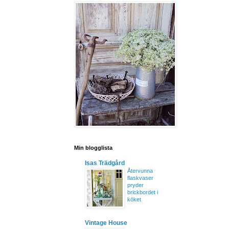
Min blogglista
Isas Trädgård
Återvunna
flaskvaser
pryder
brickbordet i
köket
Vintage House