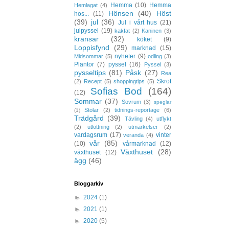
Hemma
(10)
Hemma
Hemlagat
(4)
Hönsen
(40)
Höst
hos...
(11)
(39)
jul
(36)
Jul i vårt hus
(21)
julpyssel
(19)
kakfat
(2)
Kaninen
(3)
kransar
(32)
köket
(9)
Loppisfynd
(29)
marknad
(15)
nyheter
(9)
Midsommar
(5)
odling
(3)
Plantor
(7)
pyssel
(16)
Pyssel
(3)
pysseltips
(81)
Påsk
(27)
Rea
Skrot
(2)
Recept
(5)
shoppingtips
(5)
Sofias Bod
(164)
(12)
Sommar
(37)
Sovrum
(3)
speglar
Stolar
(2)
tidnings-reportage
(6)
(1)
Trädgård
(39)
Tävling
(4)
utflykt
(2)
utlottning
(2)
utmärkelser
(2)
vardagsrum
(17)
vinter
veranda
(4)
vår
(85)
(10)
vårmarknad
(12)
Växthuset
(28)
växthuset
(12)
ägg
(46)
Bloggarkiv
►
2024
(1)
►
2021
(1)
►
2020
(5)