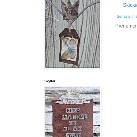
Skick
Senaste inl
Prenumer
Skyltar