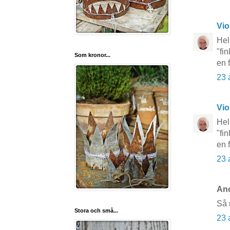
Vio
Hel
"fi
Som kronor...
en 
23 
Vio
Hel
"fi
en 
23 
Ano
Så 
Stora och små...
23 