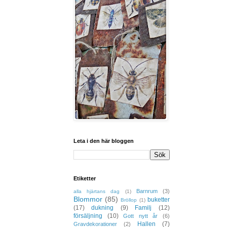
Leta i den här bloggen
Etiketter
Barnrum
(3)
alla hjärtans dag
(1)
Blommor
(85)
buketter
Bröllop
(1)
(17)
dukning
(9)
Familj
(12)
försäljning
(10)
Gott nytt år
(6)
Hallen
(7)
Gravdekorationer
(2)