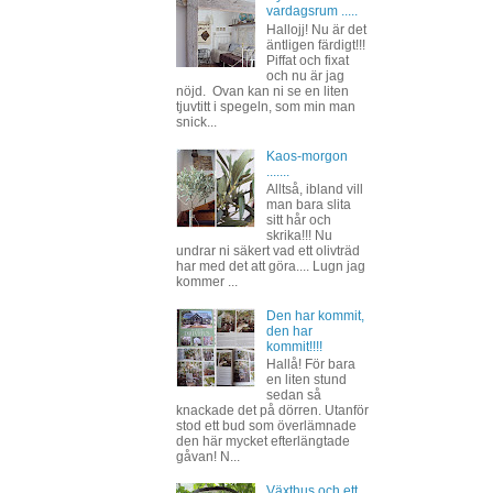
vardagsrum .....
Hallojj! Nu är det
äntligen färdigt!!!
Piffat och fixat
och nu är jag
nöjd. Ovan kan ni se en liten
tjuvtitt i spegeln, som min man
snick...
Kaos-morgon
.......
Alltså, ibland vill
man bara slita
sitt hår och
skrika!!! Nu
undrar ni säkert vad ett olivträd
har med det att göra.... Lugn jag
kommer ...
Den har kommit,
den har
kommit!!!!
Hallå! För bara
en liten stund
sedan så
knackade det på dörren. Utanför
stod ett bud som överlämnade
den här mycket efterlängtade
gåvan! N...
Växthus och ett