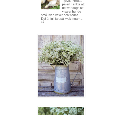
Trevlig Fredag
på er! Tänkte att
det var dags att
visa er hur de
små liven växer och frodas...
Det är full fart på kycklingarna,
så...