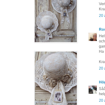
Ver
Kra
20 
Ros
Hel
och
gam
Ha 
Kr
20 
Hö
Såå
hel
20 