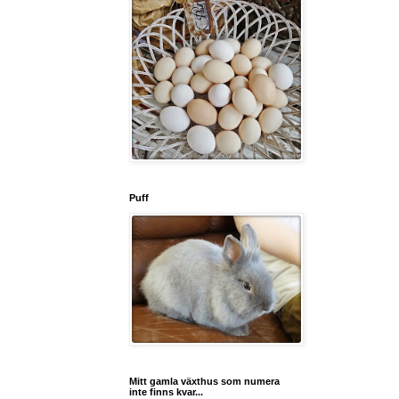
Puff
Mitt gamla växthus som numera
inte finns kvar...