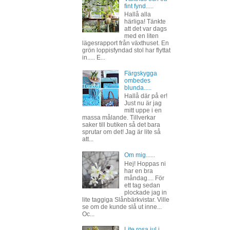
fint fynd.....
Hallå alla
härliga! Tänkte
att det var dags
med en liten
lägesrapport från växthuset. En
grön loppisfyndad stol har flyttat
in..... E...
Färgskygga
ombedes
blunda.....
Hallå där på er!
Just nu är jag
mitt uppe i en
massa målande. Tillverkar
saker till butiken så det bara
sprutar om det! Jag är lite så
att...
Om mig......
Hej! Hoppas ni
har en bra
måndag.... För
ett tag sedan
plockade jag in
lite taggiga Slånbärkvistar. Ville
se om de kunde slå ut inne...
Oc...
Lite rosa jul i