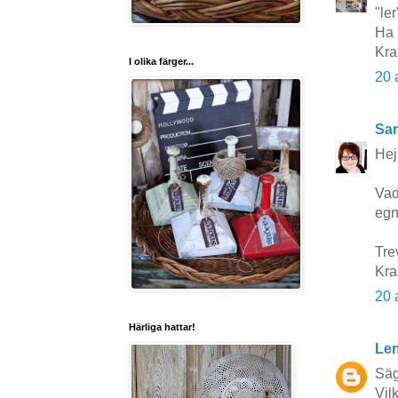
"ler
Ha 
Kra
I olika färger...
20 
San
Hej
Vad 
egn
Tre
Kr
20 
Härliga hattar!
Len
Säg
Vil