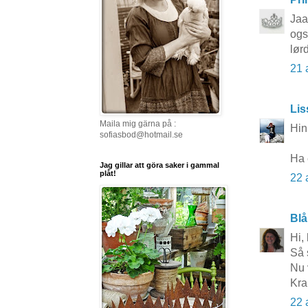
Jaa
ogs
lør
21 
Li
Maila mig gärna på :
Hin
sofiasbod@hotmail.se
Ha 
Jag gillar att göra saker i gammal
plåt!
22 
Blå
Hi,
Så 
Nu 
Kr
22 