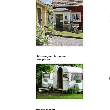
I hönsvagnen bor mina
hönapönor...
Tuppen Mosart