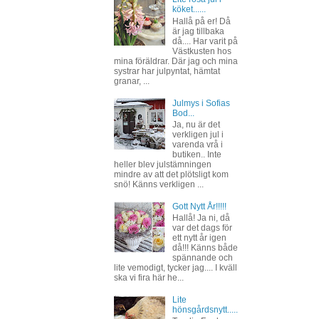
köket......
Hallå på er! Då
är jag tillbaka
då.... Har varit på
Västkusten hos
mina föräldrar. Där jag och mina
systrar har julpyntat, hämtat
granar, ...
Julmys i Sofias
Bod...
Ja, nu är det
verkligen jul i
varenda vrå i
butiken.. Inte
heller blev julstämningen
mindre av att det plötsligt kom
snö! Känns verkligen ...
Gott Nytt År!!!!!
Hallå! Ja ni, då
var det dags för
ett nytt år igen
då!!! Känns både
spännande och
lite vemodigt, tycker jag.... I kväll
ska vi fira här he...
Lite
hönsgårdsnytt.....