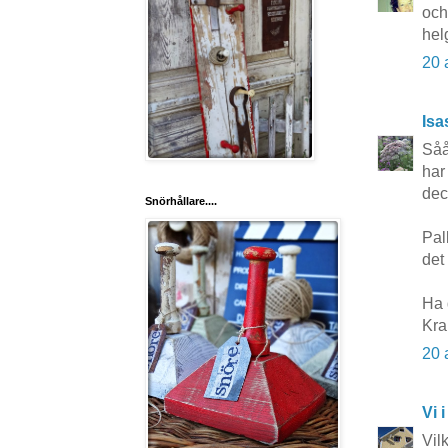
och
hel
20 
Isa
Såå
har
dec
Snörhållare....
Pall
det
Ha 
Kra
20 
Vi i
Vil