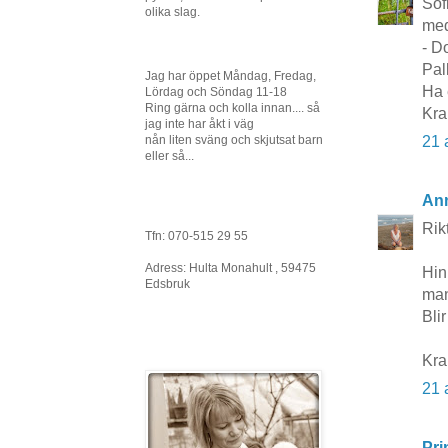
Sof
olika slag.
med
- D
Pal
Jag har öppet Måndag, Fredag,
Ha 
Lördag och Söndag 11-18
Ring gärna och kolla innan.... så
Kra
jag inte har åkt i väg
21 
nån liten sväng och skjutsat barn
eller så...
Ann
Rikt
Tfn: 070-515 29 55
Adress: Hulta Monahult , 59475
Hin
Edsbruk
man
Blir
Kra
21 
Pri