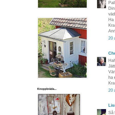
Pal
Din
väd
Ha 
Kra
Ann
20 
Cho
Haha
Jät
Vär
ha 
Kra
Knoppbräda...
20 
Lis
Så 