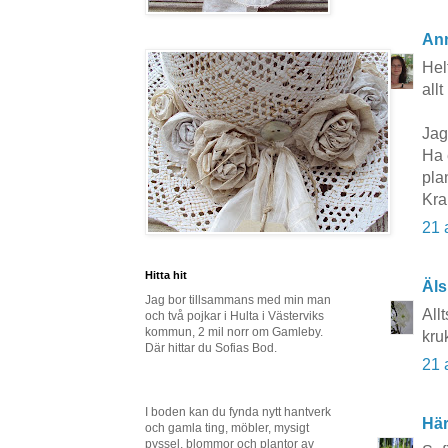
An
Hel
allt
Jag
Ha 
pla
Kr
21 
Hitta hit
Äls
Jag bor tillsammans med min man
All
och två pojkar i Hulta i Västerviks
kommun, 2 mil norr om Gamleby.
kru
Där hittar du Sofias Bod.
21 
I boden kan du fynda nytt hantverk
Här
och gamla ting, möbler, mysigt
pyssel, blommor och plantor av