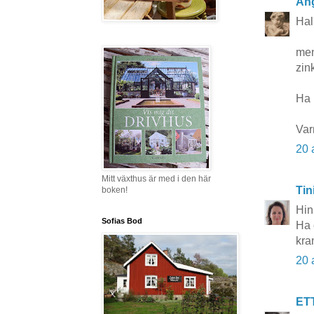
Äng
Hal
men
zink
Ha n
Var
20 
Mitt växthus är med i den här
Tin
boken!
Hink
Sofias Bod
Ha 
kra
20 
ET