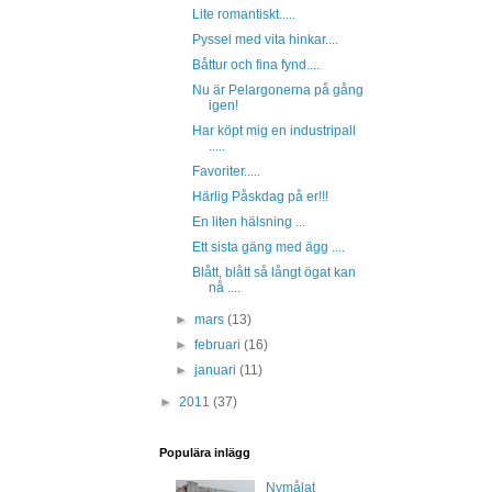
Lite romantiskt.....
Pyssel med vita hinkar....
Båttur och fina fynd....
Nu är Pelargonerna på gång
igen!
Har köpt mig en industripall
.....
Favoriter.....
Härlig Påskdag på er!!!
En liten hälsning ...
Ett sista gäng med ägg ....
Blått, blått så långt ögat kan
nå ....
►
mars
(13)
►
februari
(16)
►
januari
(11)
►
2011
(37)
Populära inlägg
Nymålat