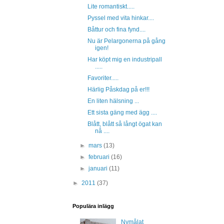
Lite romantiskt.....
Pyssel med vita hinkar....
Båttur och fina fynd....
Nu är Pelargonerna på gång
igen!
Har köpt mig en industripall
.....
Favoriter.....
Härlig Påskdag på er!!!
En liten hälsning ...
Ett sista gäng med ägg ....
Blått, blått så långt ögat kan
nå ....
►
mars
(13)
►
februari
(16)
►
januari
(11)
►
2011
(37)
Populära inlägg
Nymålat