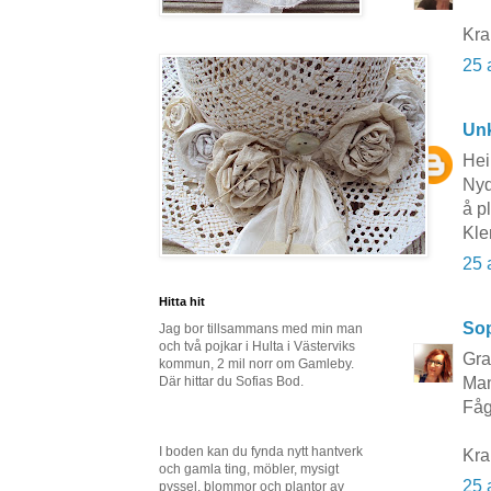
Kr
25 
Un
Hei
Nyd
å p
Kle
25 
Hitta hit
So
Jag bor tillsammans med min man
och två pojkar i Hulta i Västerviks
Gra
kommun, 2 mil norr om Gamleby.
Där hittar du Sofias Bod.
Man
Fåg
I boden kan du fynda nytt hantverk
Kra
och gamla ting, möbler, mysigt
25 
pyssel, blommor och plantor av