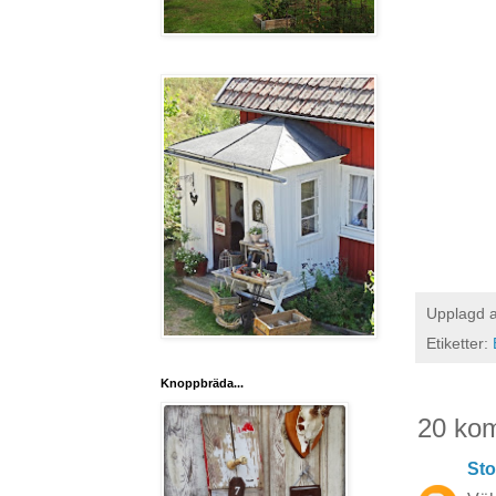
Upplagd 
Etiketter:
Knoppbräda...
20 ko
Sto