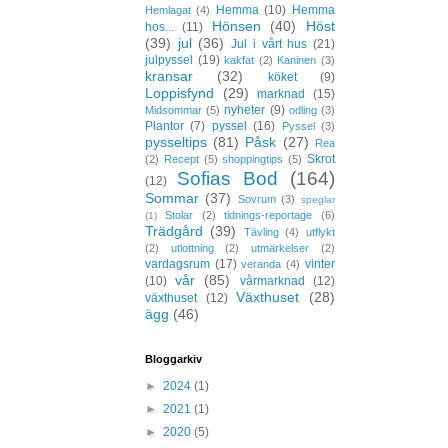
Hemma
(10)
Hemma
Hemlagat
(4)
Hönsen
(40)
Höst
hos...
(11)
(39)
jul
(36)
Jul i vårt hus
(21)
julpyssel
(19)
kakfat
(2)
Kaninen
(3)
kransar
(32)
köket
(9)
Loppisfynd
(29)
marknad
(15)
nyheter
(9)
Midsommar
(5)
odling
(3)
Plantor
(7)
pyssel
(16)
Pyssel
(3)
pysseltips
(81)
Påsk
(27)
Rea
Skrot
(2)
Recept
(5)
shoppingtips
(5)
Sofias Bod
(164)
(12)
Sommar
(37)
Sovrum
(3)
speglar
Stolar
(2)
tidnings-reportage
(6)
(1)
Trädgård
(39)
Tävling
(4)
utflykt
(2)
utlottning
(2)
utmärkelser
(2)
vardagsrum
(17)
vinter
veranda
(4)
vår
(85)
(10)
vårmarknad
(12)
Växthuset
(28)
växthuset
(12)
ägg
(46)
Bloggarkiv
►
2024
(1)
►
2021
(1)
►
2020
(5)