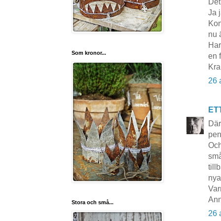
Det
Ja 
Kon
nu 
Har
Som kronor...
en f
Kra
26 
ET
Där
pen
Och
små
til
nya
Var
Ann
Stora och små...
26 