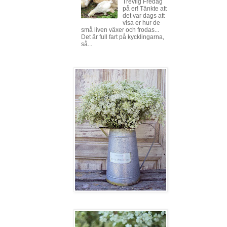
Trevlig Fredag
på er! Tänkte att
det var dags att
visa er hur de
små liven växer och frodas...
Det är full fart på kycklingarna,
så...