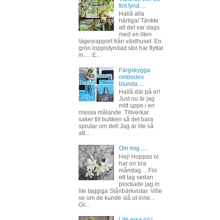
fint fynd.....
Hallå alla
härliga! Tänkte
att det var dags
med en liten
lägesrapport från växthuset. En
grön loppisfyndad stol har flyttat
in..... E...
Färgskygga
ombedes
blunda.....
Hallå där på er!
Just nu är jag
mitt uppe i en
massa målande. Tillverkar
saker till butiken så det bara
sprutar om det! Jag är lite så
att...
Om mig......
Hej! Hoppas ni
har en bra
måndag.... För
ett tag sedan
plockade jag in
lite taggiga Slånbärkvistar. Ville
se om de kunde slå ut inne...
Oc...
Lite rosa jul i