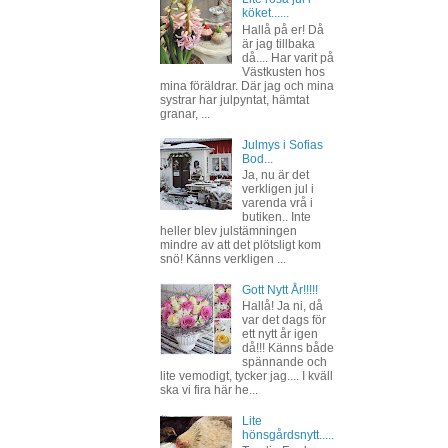
köket......
Hallå på er! Då
är jag tillbaka
då.... Har varit på
Västkusten hos
mina föräldrar. Där jag och mina
systrar har julpyntat, hämtat
granar, ...
Julmys i Sofias
Bod...
Ja, nu är det
verkligen jul i
varenda vrå i
butiken.. Inte
heller blev julstämningen
mindre av att det plötsligt kom
snö! Känns verkligen ...
Gott Nytt År!!!!!
Hallå! Ja ni, då
var det dags för
ett nytt år igen
då!!! Känns både
spännande och
lite vemodigt, tycker jag.... I kväll
ska vi fira här he...
Lite
hönsgårdsnytt.....