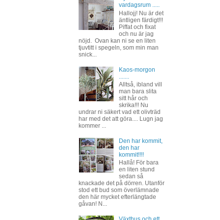
vardagsrum .....
Hallojj! Nu är det
äntligen färdigt!!!
Piffat och fixat
och nu är jag
nöjd. Ovan kan ni se en liten
tjuvtitt i spegeln, som min man
snick...
Kaos-morgon
.......
Alltså, ibland vill
man bara slita
sitt hår och
skrika!!! Nu
undrar ni säkert vad ett olivträd
har med det att göra.... Lugn jag
kommer ...
Den har kommit,
den har
kommit!!!!
Hallå! För bara
en liten stund
sedan så
knackade det på dörren. Utanför
stod ett bud som överlämnade
den här mycket efterlängtade
gåvan! N...
Växthus och ett