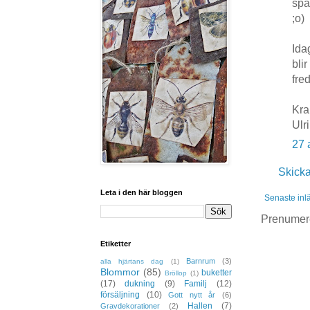
spa
;o)
Ida
bli
fre
Kr
Ulr
27 
Skick
Leta i den här bloggen
Senaste inl
Prenumer
Etiketter
Barnrum
(3)
alla hjärtans dag
(1)
Blommor
(85)
buketter
Bröllop
(1)
(17)
dukning
(9)
Familj
(12)
försäljning
(10)
Gott nytt år
(6)
Hallen
(7)
Gravdekorationer
(2)