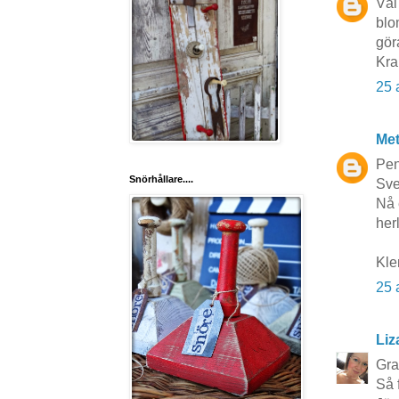
Väl
blo
gör
Kra
25 
Me
Pen
Snörhållare....
Sve
Nå 
herl
Kle
25 
Liz
Grat
Så 