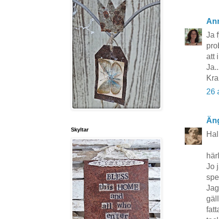
An
Ja 
pro
att 
Ja..
Kr
26 
Äng
Skyltar
Hal
här
Jo 
spe
Jag
gäl
fat