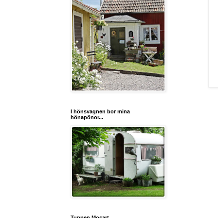
I hönsvagnen bor mina
hönapönor...
Tuppen Mosart