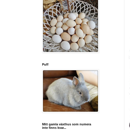
Puff
Mitt gamla växthus som numera
inte finns kvar...