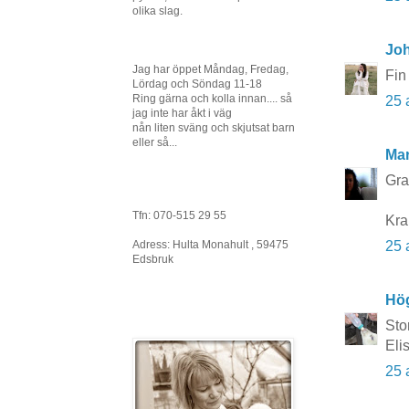
olika slag.
Joh
Jag har öppet Måndag, Fredag,
Fin
Lördag och Söndag 11-18
Ring gärna och kolla innan.... så
25 
jag inte har åkt i väg
nån liten sväng och skjutsat barn
eller så...
Mar
Grat
Tfn: 070-515 29 55
Kra
Adress: Hulta Monahult , 59475
25 
Edsbruk
Hö
Stor
Eli
25 