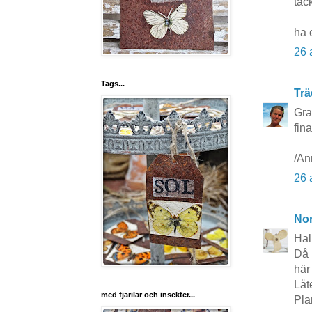
tac
ha 
26 
Tags...
Trä
Gra
fin
/An
26 
No
Hal
Då 
här 
Låt
med fjärilar och insekter...
Pla