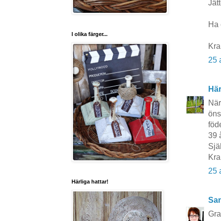
Jätt
Ha 
I olika färger...
Kra
25 
Här
När
öns
föd
39 å
Sjä
Kra
25 
Härliga hattar!
San
Grat