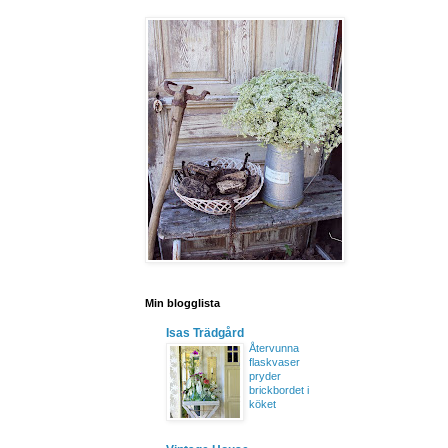
Min blogglista
Isas Trädgård
Återvunna
flaskvaser
pryder
brickbordet i
köket