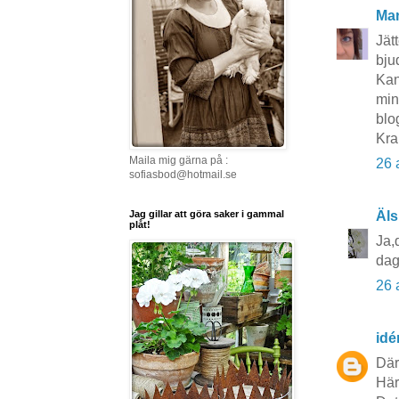
Mar
Jät
bju
Kan
min
blog
Kra
Maila mig gärna på :
26 
sofiasbod@hotmail.se
Jag gillar att göra saker i gammal
Äls
plåt!
Ja,
dag
26 
idé
Där
Här