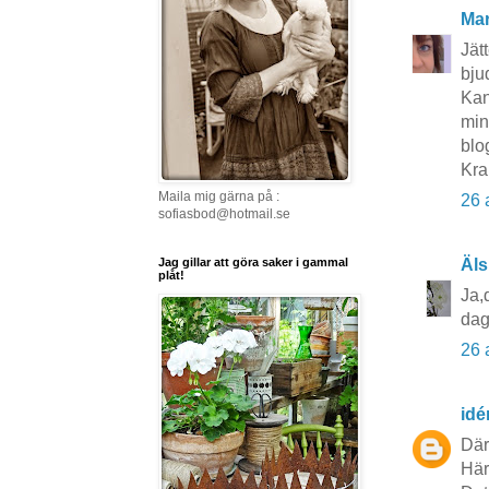
Mar
Jät
bju
Kan
min
blog
Kra
Maila mig gärna på :
26 
sofiasbod@hotmail.se
Jag gillar att göra saker i gammal
Äls
plåt!
Ja,
dag
26 
idé
Där
Här