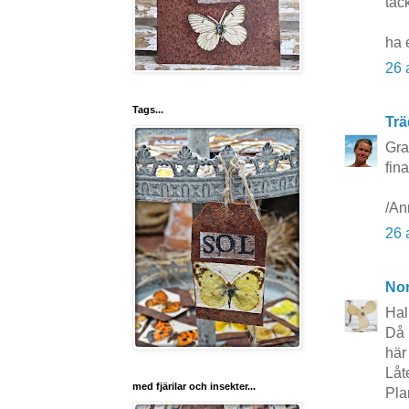
tac
ha 
26 
Tags...
Trä
Gra
fin
/An
26 
No
Hal
Då 
här 
Låt
med fjärilar och insekter...
Pla