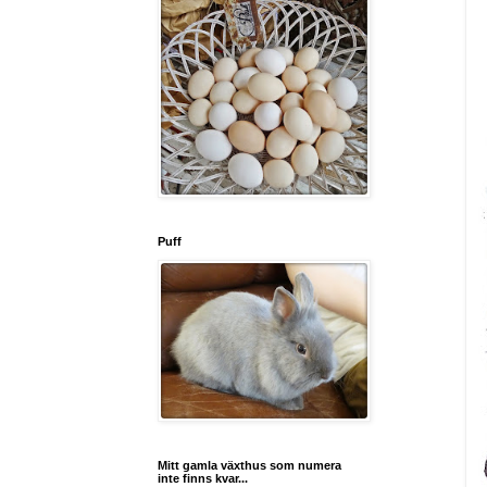
Puff
Mitt gamla växthus som numera
inte finns kvar...