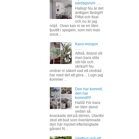
vardagsrum .....
Hallojj! Nu är det
äntligen färdigt!!!
Piffat och fixat
och nu är jag
nöjd. Ovan kan ni se en liten
tjuvtitt i spegeln, som min man
snick...
Kaos-morgon
.......
Alltså, ibland vill
man bara slita
sitt hår och
skrika!!! Nu
undrar ni säkert vad ett olivträd
har med det att göra.... Lugn jag
kommer ...
Den har kommit,
den har
kommit!!!!
Hallå! För bara
en liten stund
sedan så
knackade det på dörren. Utanför
stod ett bud som överlämnade
den här mycket efterlängtade
gåvan! N...
Växthus och ett