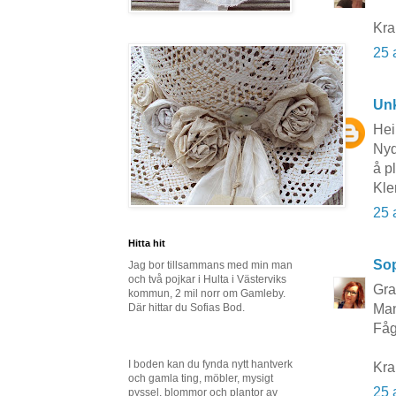
Kr
25 
Un
Hei
Nyd
å p
Kle
25 
Hitta hit
So
Jag bor tillsammans med min man
och två pojkar i Hulta i Västerviks
Gra
kommun, 2 mil norr om Gamleby.
Där hittar du Sofias Bod.
Man
Fåg
I boden kan du fynda nytt hantverk
Kra
och gamla ting, möbler, mysigt
25 
pyssel, blommor och plantor av