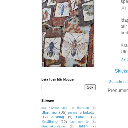
spa
;o)
Ida
bli
fre
Kr
Ulr
27 
Skick
Leta i den här bloggen
Senaste inl
Prenumer
Etiketter
Barnrum
(3)
alla hjärtans dag
(1)
Blommor
(85)
buketter
Bröllop
(1)
(17)
dukning
(9)
Familj
(12)
försäljning
(10)
Gott nytt år
(6)
Hallen
(7)
Gravdekorationer
(2)