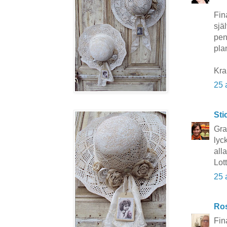
Fin
sjä
pen
pla
Kr
25 
Sti
Gra
lyc
alla
Lot
25 
Ros
Fin