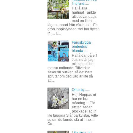
fint fynd.....
Hallå alla
härliga! Tänkte
att det var dags
med en liten
lägesrapport från växthuset. En
grön loppisfyndad stol har flyttat
in..... E...
Färgskygga
ombedes
blunda.....
Hallå där på er!
Just nu är jag
mitt uppe i en
massa målande. Tillverkar
saker till butiken så det bara
sprutar om det! Jag är lite så
att...
Om mig......
Hej! Hoppas ni
har en bra
måndag.... För
ett tag sedan
plockade jag in
lite taggiga Slånbärkvistar. Ville
se om de kunde slå ut inne...
Oc...
Lite rosa jul i