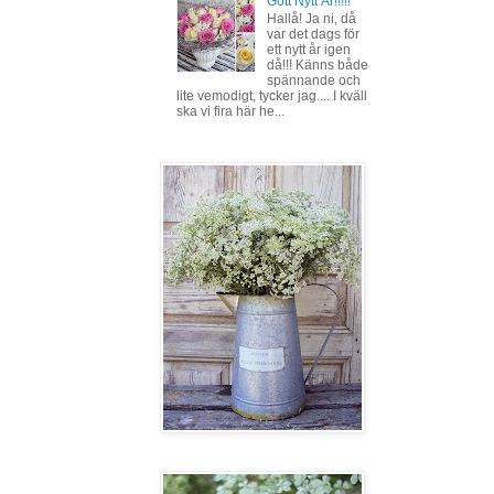
Gott Nytt År!!!!!
Hallå! Ja ni, då
var det dags för
ett nytt år igen
då!!! Känns både
spännande och
lite vemodigt, tycker jag.... I kväll
ska vi fira här he...