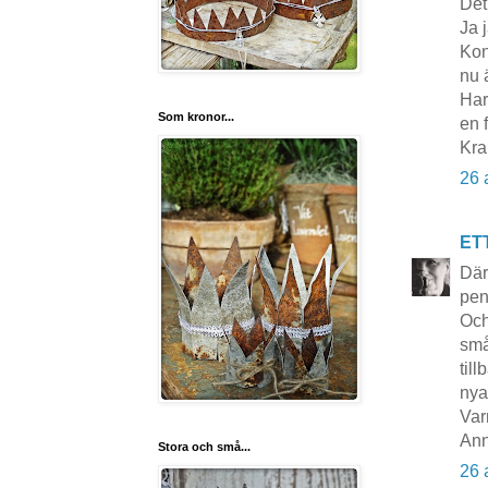
Det
Ja 
Kon
nu 
Har
Som kronor...
en f
Kra
26 
ET
Där
pen
Och
små
til
nya
Var
Ann
Stora och små...
26 