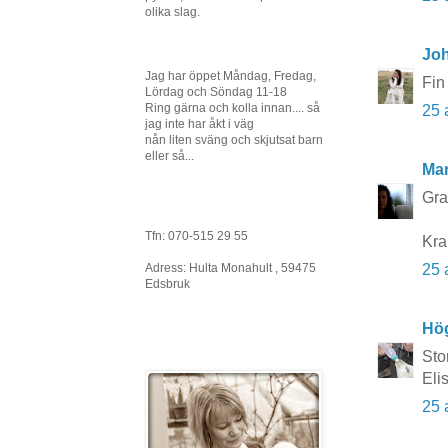
olika slag.
Joh
Jag har öppet Måndag, Fredag,
Fin
Lördag och Söndag 11-18
Ring gärna och kolla innan.... så
25 
jag inte har åkt i väg
nån liten sväng och skjutsat barn
eller så...
Mar
Grat
Tfn: 070-515 29 55
Kra
Adress: Hulta Monahult , 59475
25 
Edsbruk
Hö
Stor
Eli
25 