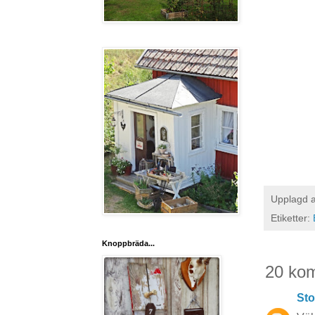
Upplagd 
Etiketter:
Knoppbräda...
20 ko
Sto