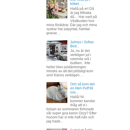
köket......
Hallå på er! Då
är jag tillbaka
då.... Har varit på
Västkusten hos
mina föräldrar. Där jag och mina
systrar har julpyntat, hämtat
granar, ...
Julmys i Sofias
Bod...
Ja, nu är det
verkligen jul i
varenda vrå i
butiken.. Inte
heller blev julstämningen
mindre av att det plötsligt kom
snö! Känns verkligen ...
Och så kom det
en liten Puff till
oss...
Hallå! Ni
kommer kanske
ihåg att vi i
början av sommaren förlorade
vår super goa kanin Ozzy? Efter
honom har vi inte haft nån och
jag hade...