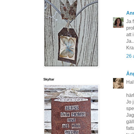
An
Ja 
pro
att 
Ja..
Kr
26 
Äng
Skyltar
Hal
här
Jo 
spe
Jag
gäl
fat