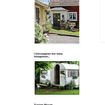
I hönsvagnen bor mina
hönapönor...
Tuppen Mosart