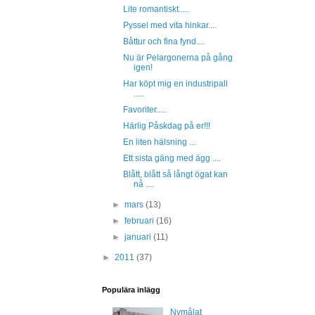
Lite romantiskt.....
Pyssel med vita hinkar....
Båttur och fina fynd....
Nu är Pelargonerna på gång
igen!
Har köpt mig en industripall
.....
Favoriter.....
Härlig Påskdag på er!!!
En liten hälsning ...
Ett sista gäng med ägg ....
Blått, blått så långt ögat kan
nå ....
►
mars
(13)
►
februari
(16)
►
januari
(11)
►
2011
(37)
Populära inlägg
Nymålat