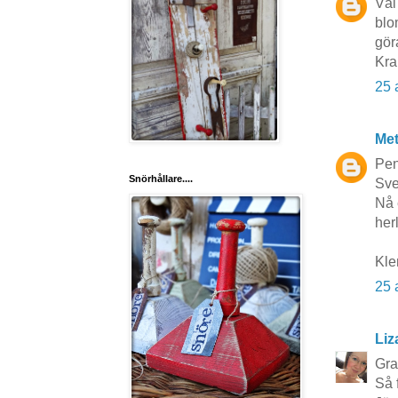
Väl
blo
gör
Kra
25 
Me
Pen
Snörhållare....
Sve
Nå 
herl
Kle
25 
Liz
Grat
Så 