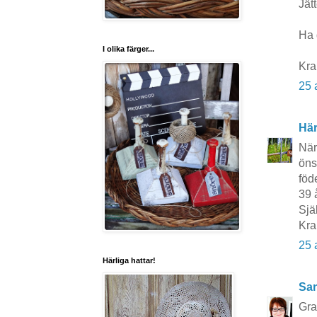
Jätt
Ha 
I olika färger...
Kra
25 
Här
När
öns
föd
39 å
Sjä
Kra
25 
Härliga hattar!
San
Grat