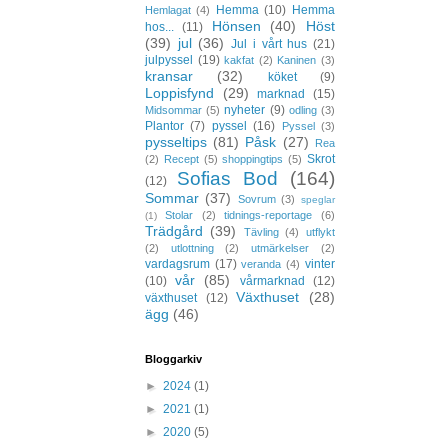
Hemma
(10)
Hemma
Hemlagat
(4)
Hönsen
(40)
Höst
hos...
(11)
(39)
jul
(36)
Jul i vårt hus
(21)
julpyssel
(19)
kakfat
(2)
Kaninen
(3)
kransar
(32)
köket
(9)
Loppisfynd
(29)
marknad
(15)
nyheter
(9)
Midsommar
(5)
odling
(3)
Plantor
(7)
pyssel
(16)
Pyssel
(3)
pysseltips
(81)
Påsk
(27)
Rea
Skrot
(2)
Recept
(5)
shoppingtips
(5)
Sofias Bod
(164)
(12)
Sommar
(37)
Sovrum
(3)
speglar
Stolar
(2)
tidnings-reportage
(6)
(1)
Trädgård
(39)
Tävling
(4)
utflykt
(2)
utlottning
(2)
utmärkelser
(2)
vardagsrum
(17)
vinter
veranda
(4)
vår
(85)
(10)
vårmarknad
(12)
Växthuset
(28)
växthuset
(12)
ägg
(46)
Bloggarkiv
►
2024
(1)
►
2021
(1)
►
2020
(5)