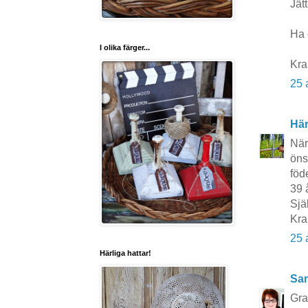
Jätt
Ha 
I olika färger...
Kra
25 
Här
När
öns
föd
39 å
Sjä
Kra
25 
Härliga hattar!
San
Grat