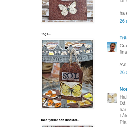
tac
ha 
26 
Tags...
Trä
Gra
fin
/An
26 
No
Hal
Då 
här 
Låt
med fjärilar och insekter...
Pla