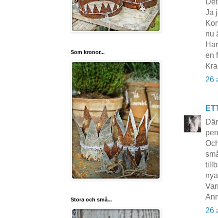
Det
Ja 
Kon
nu 
Har
Som kronor...
en f
Kra
26 
ET
Där
pen
Och
små
til
nya
Var
Ann
Stora och små...
26 