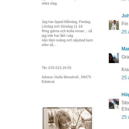
olika slag.
Joh
Jag har öppet Måndag, Fredag,
Fin
Lördag och Söndag 11-18
Ring gärna och kolla innan.... så
25 
jag inte har åkt i väg
nån liten sväng och skjutsat barn
eller så...
Mar
Grat
Tfn: 070-515 29 55
Kra
Adress: Hulta Monahult , 59475
25 
Edsbruk
Hö
Stor
Eli
25 