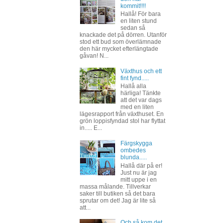
kommit!!!!
Hallå! För bara
en liten stund
sedan så
knackade det på dörren. Utanför
stod ett bud som överlämnade
den här mycket efterlängtade
gåvan! N...
Växthus och ett
fint fynd.....
Hallå alla
härliga! Tänkte
att det var dags
med en liten
lägesrapport från växthuset. En
grön loppisfyndad stol har flyttat
in..... E...
Färgskygga
ombedes
blunda.....
Hallå där på er!
Just nu är jag
mitt uppe i en
massa målande. Tillverkar
saker till butiken så det bara
sprutar om det! Jag är lite så
att...
Och så kom det