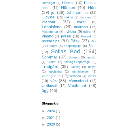
Hemma
(10)
Hemma
Hemlagat
(4)
Hönsen
(40)
Höst
hos...
(11)
(39)
jul
(36)
Jul i vårt hus
(21)
julpyssel
(19)
kakfat
(2)
Kaninen
(3)
kransar
(32)
köket
(9)
Loppisfynd
(29)
marknad
(15)
nyheter
(9)
Midsommar
(5)
odling
(3)
Plantor
(7)
pyssel
(16)
Pyssel
(3)
pysseltips
(81)
Påsk
(27)
Rea
Skrot
(2)
Recept
(5)
shoppingtips
(5)
Sofias Bod
(164)
(12)
Sommar
(37)
Sovrum
(3)
speglar
Stolar
(2)
tidnings-reportage
(6)
(1)
Trädgård
(39)
Tävling
(4)
utflykt
(2)
utlottning
(2)
utmärkelser
(2)
vardagsrum
(17)
vinter
veranda
(4)
vår
(85)
(10)
vårmarknad
(12)
Växthuset
(28)
växthuset
(12)
ägg
(46)
Bloggarkiv
►
2024
(1)
►
2021
(1)
►
2020
(5)