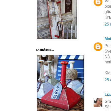
Väl
blo
gör
Kra
25 
Me
Pen
Snörhållare....
Sve
Nå 
herl
Kle
25 
Liz
Grat
Så 