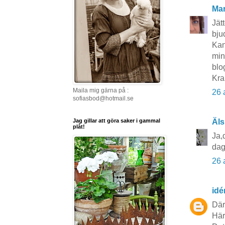
Mar
Jät
bju
Kan
min
blog
Kra
Maila mig gärna på :
26 
sofiasbod@hotmail.se
Jag gillar att göra saker i gammal
Äls
plåt!
Ja,
dag
26 
idé
Där
Här