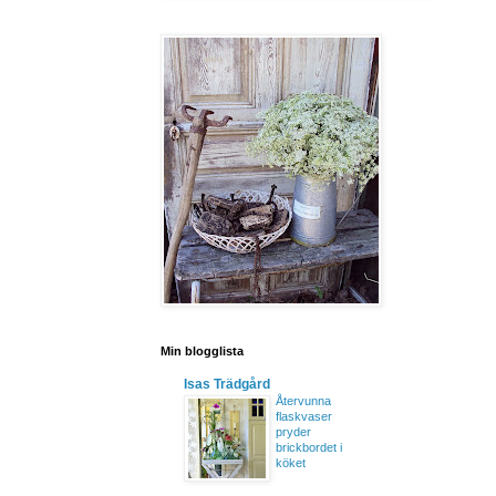
Min blogglista
Isas Trädgård
Återvunna
flaskvaser
pryder
brickbordet i
köket