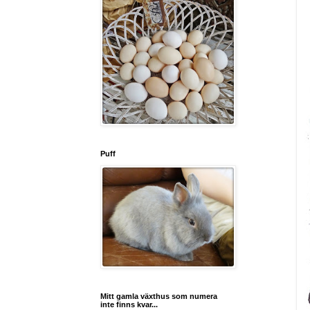
Puff
Mitt gamla växthus som numera
inte finns kvar...