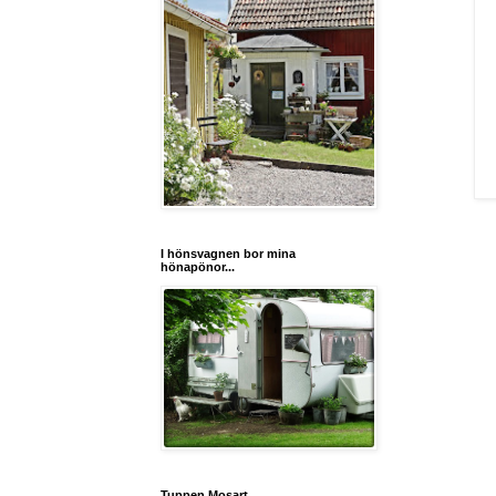
I hönsvagnen bor mina
hönapönor...
Tuppen Mosart