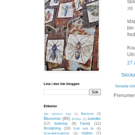
spa
;o)
Ida
bli
fre
Kr
Ulr
27 
Skick
Leta i den här bloggen
Senaste inl
Prenumer
Etiketter
Barnrum
(3)
alla hjärtans dag
(1)
Blommor
(85)
buketter
Bröllop
(1)
(17)
dukning
(9)
Familj
(12)
försäljning
(10)
Gott nytt år
(6)
Hallen
(7)
Gravdekorationer
(2)