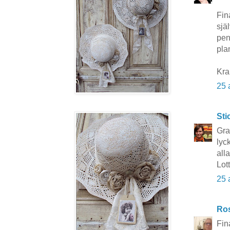
Fin
sjä
pen
pla
Kr
25 
Sti
Gra
lyc
alla
Lot
25 
Ros
Fin