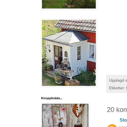
Upplagd 
Etiketter:
Knoppbräda...
20 ko
Sto