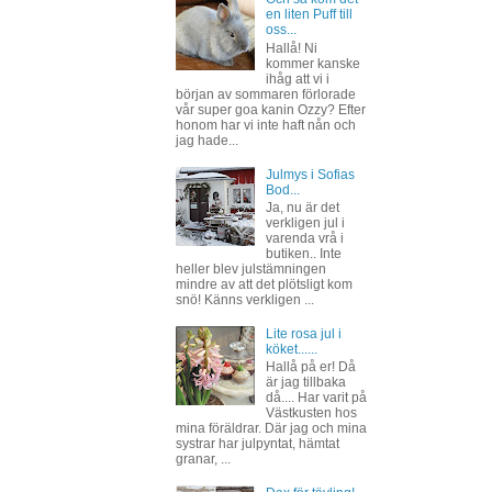
en liten Puff till
oss...
Hallå! Ni
kommer kanske
ihåg att vi i
början av sommaren förlorade
vår super goa kanin Ozzy? Efter
honom har vi inte haft nån och
jag hade...
Julmys i Sofias
Bod...
Ja, nu är det
verkligen jul i
varenda vrå i
butiken.. Inte
heller blev julstämningen
mindre av att det plötsligt kom
snö! Känns verkligen ...
Lite rosa jul i
köket......
Hallå på er! Då
är jag tillbaka
då.... Har varit på
Västkusten hos
mina föräldrar. Där jag och mina
systrar har julpyntat, hämtat
granar, ...