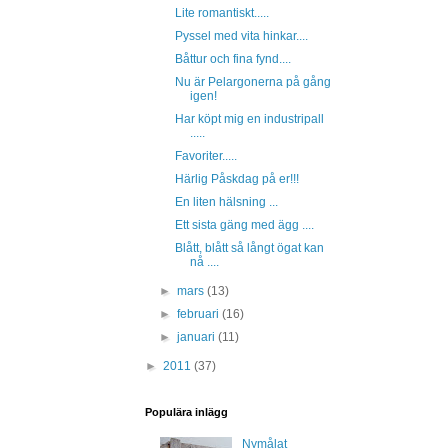
Lite romantiskt.....
Pyssel med vita hinkar....
Båttur och fina fynd....
Nu är Pelargonerna på gång
igen!
Har köpt mig en industripall
.....
Favoriter.....
Härlig Påskdag på er!!!
En liten hälsning ...
Ett sista gäng med ägg ....
Blått, blått så långt ögat kan
nå ....
►
mars
(13)
►
februari
(16)
►
januari
(11)
►
2011
(37)
Populära inlägg
Nymålat