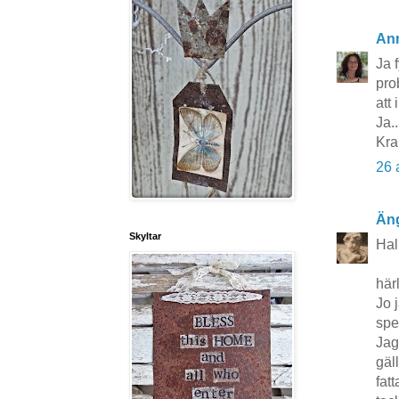
An
Ja 
pro
att 
Ja..
Kr
26 
Äng
Skyltar
Hal
här
Jo 
spe
Jag
gäl
fat