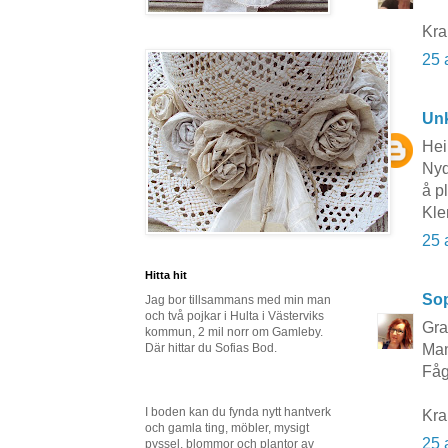
Kr
25 
Un
Hei
Nyd
å p
Kle
25 
Hitta hit
So
Jag bor tillsammans med min man
och två pojkar i Hulta i Västerviks
Gra
kommun, 2 mil norr om Gamleby.
Där hittar du Sofias Bod.
Man
Fåg
I boden kan du fynda nytt hantverk
Kra
och gamla ting, möbler, mysigt
25 
pyssel, blommor och plantor av