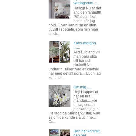
vardagsrum .....
Hallojj! Nu är det
äntligen färdigt!!!
Piffat och fixat
och nu är jag
nöjd. Ovan kan ni se en liten
tjuvtitt i spegeln, som min man
snick...
Kaos-morgon
.......
Alltså, ibland vill
man bara slita
sitt hår och
skrika!!! Nu
undrar ni säkert vad ett olivträd
har med det att göra.... Lugn jag
kommer ...
Om mig......
Hej! Hoppas ni
har en bra
måndag.... För
ett tag sedan
plockade jag in
lite taggiga Slånbärkvistar. Ville
se om de kunde slå ut inne...
Oc...
Den har kommit,
den har