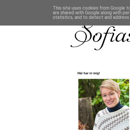
This site uses cookies from Google to 
are shared with Google along with per
statistics, and to detect and address
Här har ni mig!