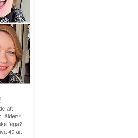
!
de att
 ålder!!!
nske fega?
va 40 år,