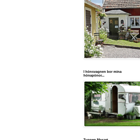
I hönsvagnen bor mina
hönapönor...
Tuppen Mosart