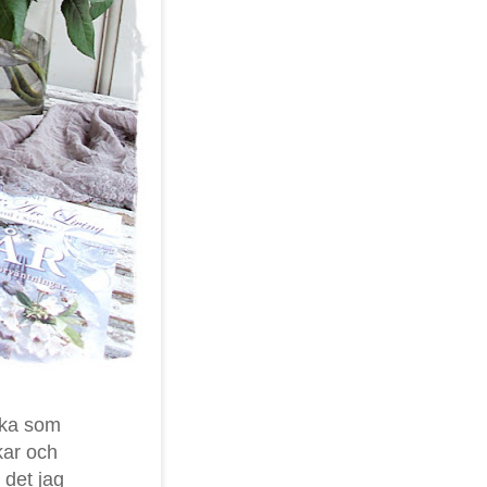
ska som
kar och
 det jag