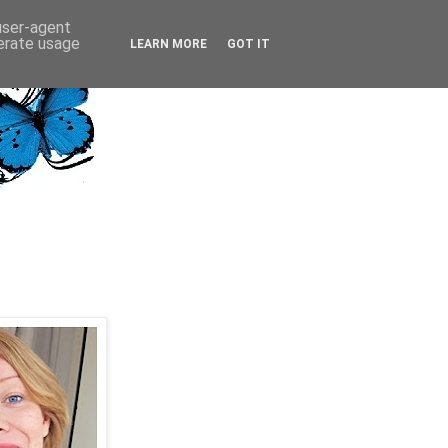
 user-agent
nerate usage
LEARN MORE
GOT IT