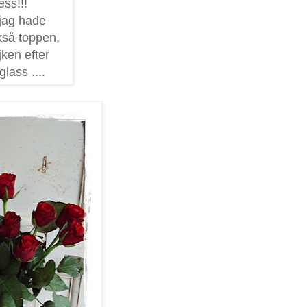
ess!!!
 jag hade
ckså toppen,
jken efter
lass ....