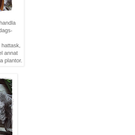
 handla
edags-
 hattask,
el annat
a plantor.