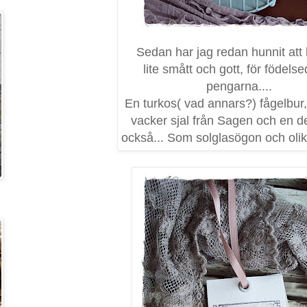
Sedan har jag redan hunnit att
lite smått och gott, för födels
pengarna....
En turkos( vad annars?) fågelbur,
vacker sjal från Sagen och en d
också... Som solglasögon och olik