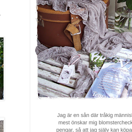
,
Jag är en sån där tråkig männi
mest önskar mig blomsterchec
pengar, så att jag själv kan köpa