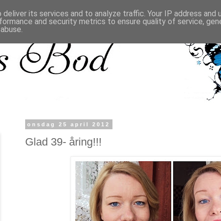
deliver its services and to analyze traffic. Your IP address and
formance and security metrics to ensure quality of service, ge
 abuse.
onsdag 25 april 2012
Glad 39- åring!!!