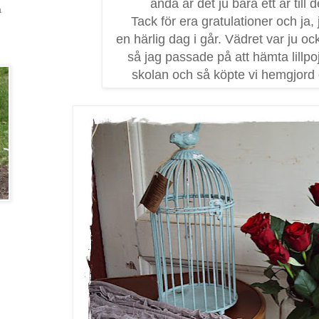
ändå är det ju bara ett år till d
a
Tack för era gratulationer och ja,
en härlig dag i går. Vädret var ju o
så jag passade på att hämta lillpo
skolan och så köpte vi hemgjord g