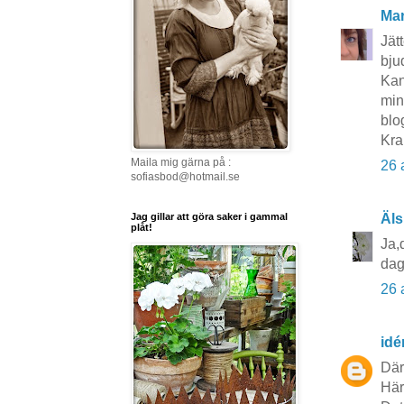
Mar
Jät
bju
Kan
min
blog
Kra
Maila mig gärna på :
26 
sofiasbod@hotmail.se
Jag gillar att göra saker i gammal
Äls
plåt!
Ja,
dag
26 
idé
Där
Här