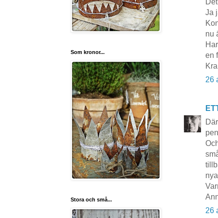
Det
Ja 
Kon
nu 
Har
Som kronor...
en f
Kra
26 
ET
Där
pen
Och
små
til
nya
Var
Ann
Stora och små...
26 