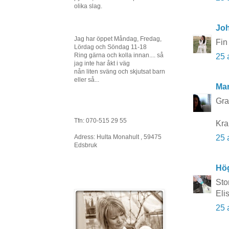
olika slag.
Joh
Jag har öppet Måndag, Fredag,
Fin
Lördag och Söndag 11-18
Ring gärna och kolla innan.... så
25 
jag inte har åkt i väg
nån liten sväng och skjutsat barn
eller så...
Mar
Grat
Tfn: 070-515 29 55
Kra
Adress: Hulta Monahult , 59475
25 
Edsbruk
Hö
Stor
Eli
25 