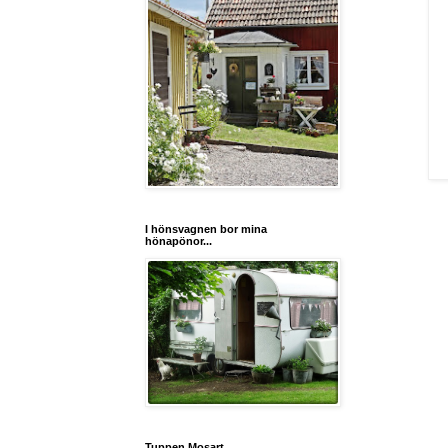
I hönsvagnen bor mina
hönapönor...
Tuppen Mosart