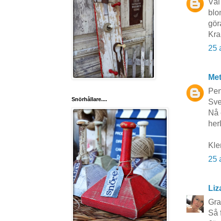
Väl
blo
gör
Kra
25 
Me
Pen
Snörhållare....
Sve
Nå 
herl
Kle
25 
Liz
Grat
Så 