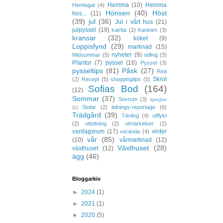
Hemma
(10)
Hemma
Hemlagat
(4)
Hönsen
(40)
Höst
hos...
(11)
(39)
jul
(36)
Jul i vårt hus
(21)
julpyssel
(19)
kakfat
(2)
Kaninen
(3)
kransar
(32)
köket
(9)
Loppisfynd
(29)
marknad
(15)
nyheter
(9)
Midsommar
(5)
odling
(3)
Plantor
(7)
pyssel
(16)
Pyssel
(3)
pysseltips
(81)
Påsk
(27)
Rea
Skrot
(2)
Recept
(5)
shoppingtips
(5)
Sofias Bod
(164)
(12)
Sommar
(37)
Sovrum
(3)
speglar
Stolar
(2)
tidnings-reportage
(6)
(1)
Trädgård
(39)
Tävling
(4)
utflykt
(2)
utlottning
(2)
utmärkelser
(2)
vardagsrum
(17)
vinter
veranda
(4)
vår
(85)
(10)
vårmarknad
(12)
Växthuset
(28)
växthuset
(12)
ägg
(46)
Bloggarkiv
►
2024
(1)
►
2021
(1)
►
2020
(5)