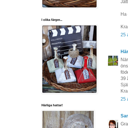
Jätt
Ha 
I olika färger...
Kra
25 
Här
När
öns
föd
39 å
Sjä
Kra
25 
Härliga hattar!
San
Grat