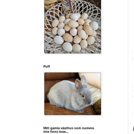
Puff
Mitt gamla växthus som numera
inte finns kvar...