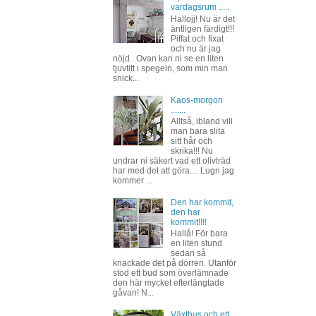
vardagsrum .....
Hallojj! Nu är det
äntligen färdigt!!!
Piffat och fixat
och nu är jag
nöjd. Ovan kan ni se en liten
tjuvtitt i spegeln, som min man
snick...
Kaos-morgon
.......
Alltså, ibland vill
man bara slita
sitt hår och
skrika!!! Nu
undrar ni säkert vad ett olivträd
har med det att göra.... Lugn jag
kommer ...
Den har kommit,
den har
kommit!!!!
Hallå! För bara
en liten stund
sedan så
knackade det på dörren. Utanför
stod ett bud som överlämnade
den här mycket efterlängtade
gåvan! N...
Växthus och ett