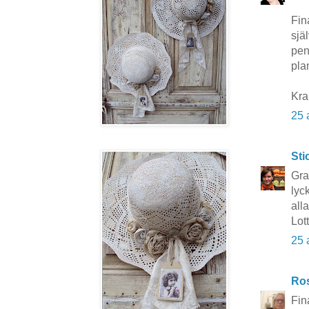
Fin
sjä
pen
pla
Kr
25 
Sti
Gra
lyc
alla
Lot
25 
Ros
Fin