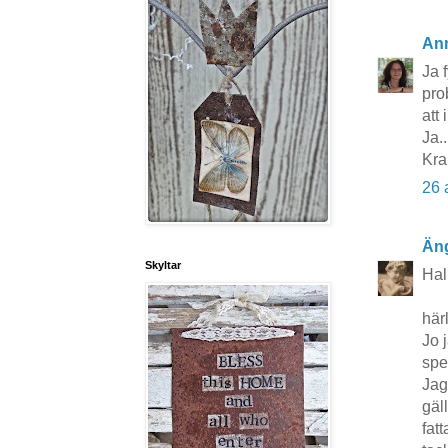
An
Ja 
pro
att 
Ja..
Kr
26 
Äng
Skyltar
Hal
här
Jo 
spe
Jag
gäl
fat