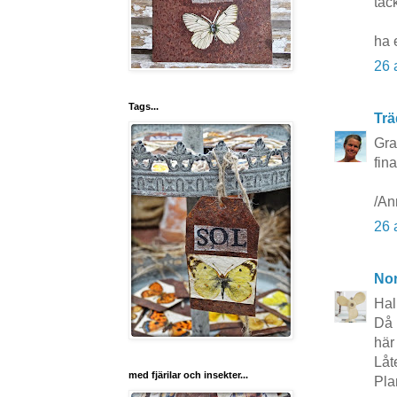
tac
ha 
26 
Tags...
Trä
Gra
fin
/An
26 
No
Hal
Då 
här 
Låt
med fjärilar och insekter...
Pla