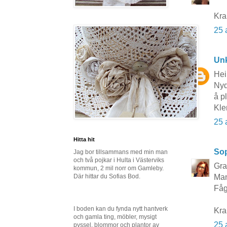
Kr
25 
Un
Hei
Nyd
å p
Kle
25 
Hitta hit
So
Jag bor tillsammans med min man
och två pojkar i Hulta i Västerviks
Gra
kommun, 2 mil norr om Gamleby.
Där hittar du Sofias Bod.
Man
Fåg
I boden kan du fynda nytt hantverk
Kra
och gamla ting, möbler, mysigt
25 
pyssel, blommor och plantor av