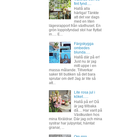
fint fynd.....
Hallå alla
härliga! Tänkte
att det var dags
med en liten
lägesrapport från växthuset. En
grön loppisfyndad stol har flyttat
in..... E...
Färgskygga
ombedes
blunda.....
Hallå där på er!
Just nu är jag
mitt uppe i en
massa målande. Tillverkar
saker till butiken så det bara
sprutar om det! Jag är lite så
att...
Lite rosa jul i
köket......
Hallå på er! Då
är jag tillbaka
då.... Har varit på
Västkusten hos
mina föräldrar. Där jag och mina
systrar har julpyntat, hämtat
granar, ...
Om mig......