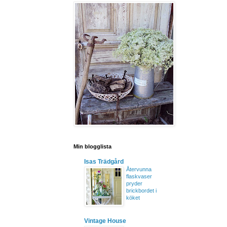
Min blogglista
Isas Trädgård
Återvunna
flaskvaser
pryder
brickbordet i
köket
Vintage House