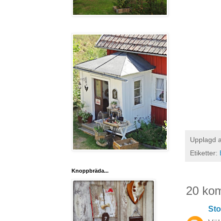
Upplagd 
Etiketter:
Knoppbräda...
20 ko
Sto