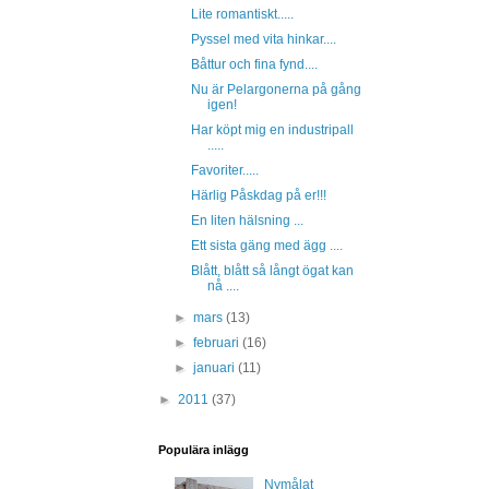
Lite romantiskt.....
Pyssel med vita hinkar....
Båttur och fina fynd....
Nu är Pelargonerna på gång
igen!
Har köpt mig en industripall
.....
Favoriter.....
Härlig Påskdag på er!!!
En liten hälsning ...
Ett sista gäng med ägg ....
Blått, blått så långt ögat kan
nå ....
►
mars
(13)
►
februari
(16)
►
januari
(11)
►
2011
(37)
Populära inlägg
Nymålat