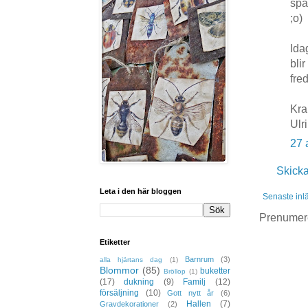
spa
;o)
Ida
bli
fre
Kr
Ulr
27 
Skick
Leta i den här bloggen
Senaste inl
Prenumer
Etiketter
Barnrum
(3)
alla hjärtans dag
(1)
Blommor
(85)
buketter
Bröllop
(1)
(17)
dukning
(9)
Familj
(12)
försäljning
(10)
Gott nytt år
(6)
Hallen
(7)
Gravdekorationer
(2)