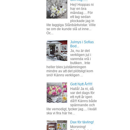
Hej! Hoppas ni
har en bra
måndag.... För
ett tag sedan
plockade jag in
lite taggiga Slånbärkvistar. Ville
se om de kunde slå ut inne...
Oc...
Julmys i Sofias
Bod...
Ja, nu är det
verkligen jul i
varenda vrå i
butiken.. Inte
heller blev julstämningen
mindre av att det plötsligt kom
snö! Känns verkligen ...
Gott Nytt År!!!!!
Hallå! Ja ni, då
var det dags för
ett nytt år igen
då!!! Känns både
spännande och
lite vemodigt, tycker jag.... I kväll
ska vi fira här he...
Dax för tävling!
Morsning!