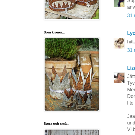
Sup
anv
31 
Som kronor...
Lyc
hitt
31 
Liz
Jätt
Tyv
Men
Dom
lite
Jaa
und
Stora och små...
Vi 