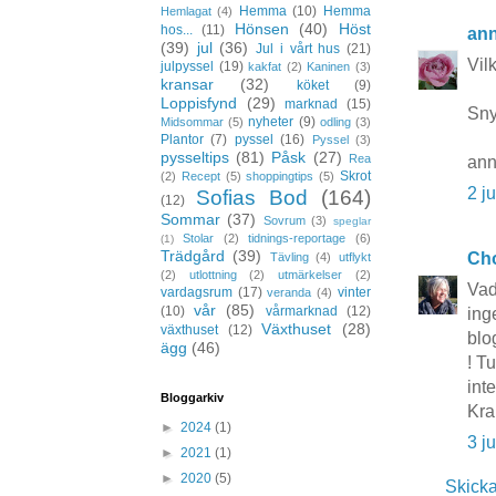
Hemma
(10)
Hemma
Hemlagat
(4)
Hönsen
(40)
Höst
hos...
(11)
ann
(39)
jul
(36)
Jul i vårt hus
(21)
Vil
julpyssel
(19)
kakfat
(2)
Kaninen
(3)
kransar
(32)
köket
(9)
Loppisfynd
(29)
marknad
(15)
Sny
nyheter
(9)
Midsommar
(5)
odling
(3)
Plantor
(7)
pyssel
(16)
Pyssel
(3)
pysseltips
(81)
Påsk
(27)
Rea
ann
Skrot
(2)
Recept
(5)
shoppingtips
(5)
2 j
Sofias Bod
(164)
(12)
Sommar
(37)
Sovrum
(3)
speglar
Stolar
(2)
tidnings-reportage
(6)
(1)
Trädgård
(39)
Cho
Tävling
(4)
utflykt
(2)
utlottning
(2)
utmärkelser
(2)
Vad
vardagsrum
(17)
vinter
veranda
(4)
vår
(85)
(10)
vårmarknad
(12)
ing
Växthuset
(28)
växthuset
(12)
blo
ägg
(46)
! Tu
int
Bloggarkiv
Kra
►
2024
(1)
3 j
►
2021
(1)
►
2020
(5)
Skick