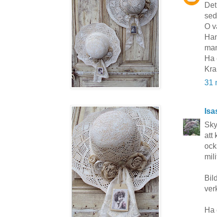
Det
sed
O va
Han
man
Ha 
Kra
31 
Isa
Sky
att
ocks
mil
Bil
ver
Ha 