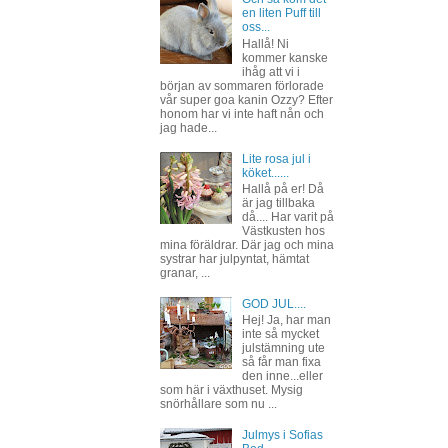
en liten Puff till
oss...
Hallå! Ni
kommer kanske
ihåg att vi i
början av sommaren förlorade
vår super goa kanin Ozzy? Efter
honom har vi inte haft nån och
jag hade...
Lite rosa jul i
köket......
Hallå på er! Då
är jag tillbaka
då.... Har varit på
Västkusten hos
mina föräldrar. Där jag och mina
systrar har julpyntat, hämtat
granar, ...
GOD JUL....
Hej! Ja, har man
inte så mycket
julstämning ute
så får man fixa
den inne...eller
som här i växthuset. Mysig
snörhållare som nu ...
Julmys i Sofias