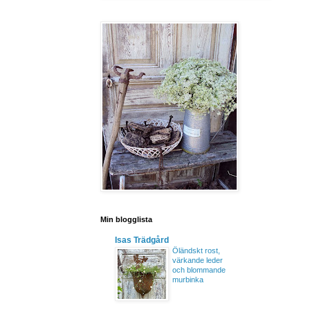
Min blogglista
Isas Trädgård
Öländskt rost,
värkande leder
och blommande
murbinka