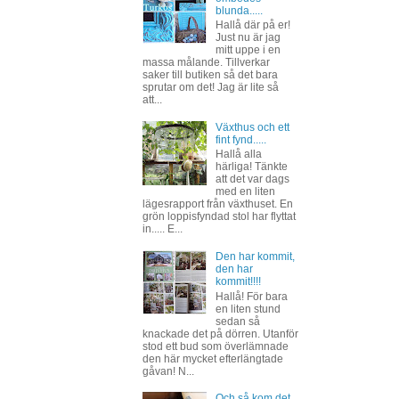
blunda.....
Hallå där på er!
Just nu är jag
mitt uppe i en
massa målande. Tillverkar
saker till butiken så det bara
sprutar om det! Jag är lite så
att...
Växthus och ett
fint fynd.....
Hallå alla
härliga! Tänkte
att det var dags
med en liten
lägesrapport från växthuset. En
grön loppisfyndad stol har flyttat
in..... E...
Den har kommit,
den har
kommit!!!!
Hallå! För bara
en liten stund
sedan så
knackade det på dörren. Utanför
stod ett bud som överlämnade
den här mycket efterlängtade
gåvan! N...
Och så kom det