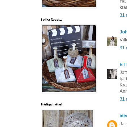
Ha 
kra
31 
I olika färger...
Joh
Vil
31 
ET
Jät
fjäd
Kra
Ann
31 
Härliga hattar!
idé
Ja s