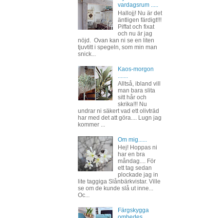
vardagsrum .....
Hallojj! Nu är det
äntligen färdigt!!!
Piffat och fixat
och nu är jag
nöjd. Ovan kan ni se en liten
tjuvtitt i spegeln, som min man
snick...
Kaos-morgon
.......
Alltså, ibland vill
man bara slita
sitt hår och
skrika!!! Nu
undrar ni säkert vad ett olivträd
har med det att göra.... Lugn jag
kommer ...
Om mig......
Hej! Hoppas ni
har en bra
måndag.... För
ett tag sedan
plockade jag in
lite taggiga Slånbärkvistar. Ville
se om de kunde slå ut inne...
Oc...
Färgskygga
ombedes