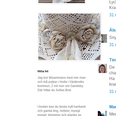
Lyck
Kra
31 
Äls
Sny
31 
Tin
De 
Hitta hit
cha
Jag bor tillsammans med min man
Ha 
och två pojkar i Hulta i Västerviks
kra
kommun, 2 mil norr om Gamleby.
Där hittar du Sofias Bod.
31 
Mar
I boden kan du fynda nytt hantverk
och gamla ting, möbler, mysigt
Men
pyssel, blommor och plantor av