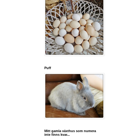
Puff
Mitt gamla växthus som numera
inte finns kvar...