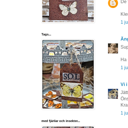
De 
Kle
1 j
Tags...
Äng
Sup
Ha 
1 j
Vi i
Jät
Öns
Kra
1 j
med fjärilar och insekter...