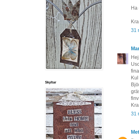
Ha d
Kra
31 
Mar
Hej
Usc
fina
Kul
Skyltar
Björ
grä
fin
Kra
31 
Me