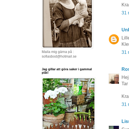
Kra
31 
Un
Lil
Kle
Maila mig gärna på :
31 
sofiasbod@hotmail.se
Ros
Jag gillar att göra saker i gammal
plåt!
Hej
Tar 
Kr
31 
Lis