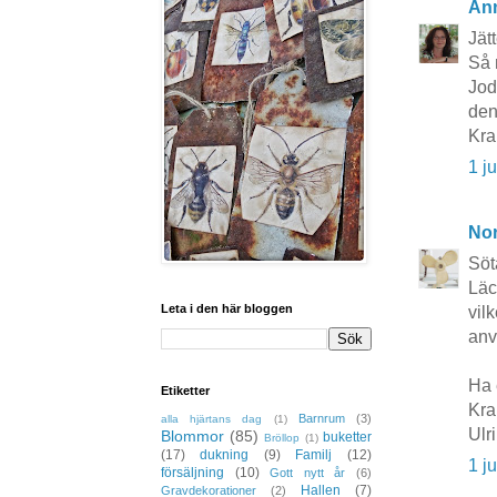
An
Jätt
Så m
Jod
den
Kr
1 j
No
Söta
Läc
Leta i den här bloggen
vil
anv
Ha 
Etiketter
Kra
Barnrum
(3)
alla hjärtans dag
(1)
Ulr
Blommor
(85)
buketter
Bröllop
(1)
(17)
dukning
(9)
Familj
(12)
1 j
försäljning
(10)
Gott nytt år
(6)
Hallen
(7)
Gravdekorationer
(2)