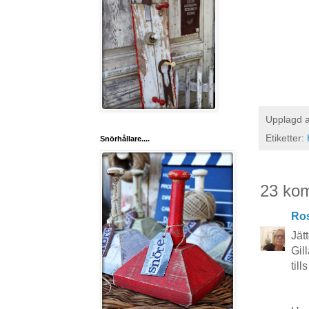
Upplagd 
Etiketter:
Snörhållare....
23 ko
Ros
Jät
Gil
til