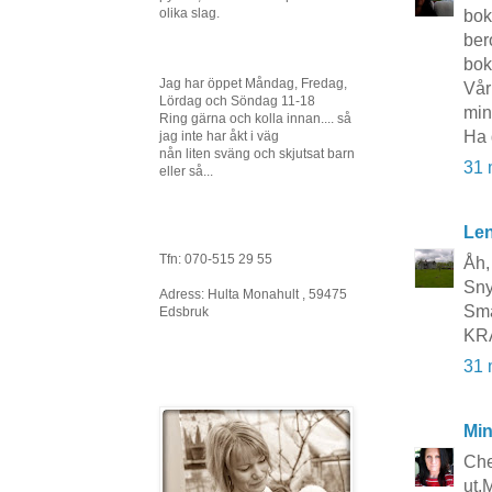
olika slag.
bok
ber
boks
Jag har öppet Måndag, Fredag,
Vår
Lördag och Söndag 11-18
min
Ring gärna och kolla innan.... så
Ha 
jag inte har åkt i väg
nån liten sväng och skjutsat barn
31 
eller så...
Le
Tfn: 070-515 29 55
Åh,
Sny
Adress: Hulta Monahult , 59475
Smar
Edsbruk
KR
31 
Mi
Che
ut.