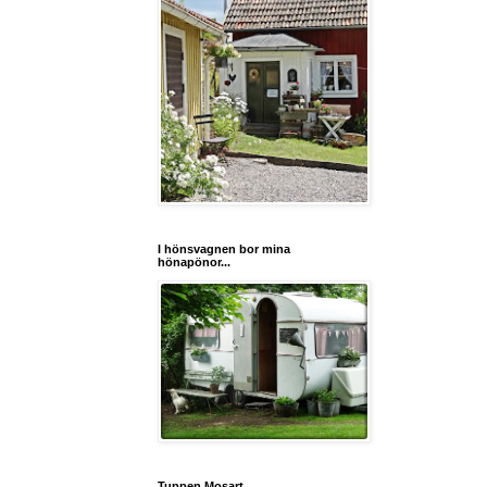
I hönsvagnen bor mina
hönapönor...
Tuppen Mosart