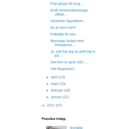
Från glädje till sorg.....
Kristi himmelsfärdsdags-
utflykt....
Underbar Äppelblom....
Nu är dom här!!!
Pottskåp till salu.....
Barnvagn lastad med
Pelargoner....
Ja, vad har jag nu gett mig in
på.....
Det blev en grön dörr.....
Vita Magasinet....
►
april
(13)
►
mars
(13)
►
februari
(16)
►
januari
(11)
►
2011
(37)
Populära inlägg
Nymålat