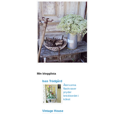
Min blogglista
Isas Trädgård
Återvunna
flaskvaser
pryder
brickbordet i
köket
Vintage House