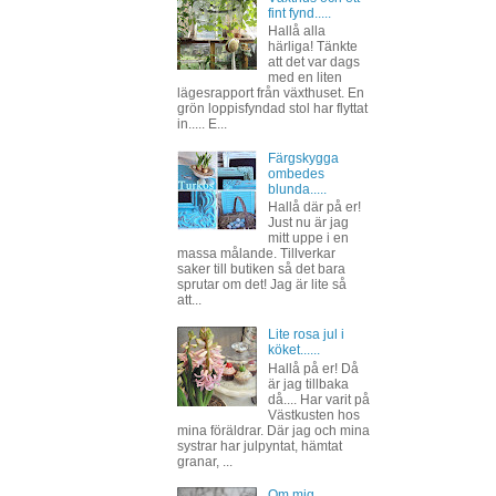
fint fynd.....
Hallå alla
härliga! Tänkte
att det var dags
med en liten
lägesrapport från växthuset. En
grön loppisfyndad stol har flyttat
in..... E...
Färgskygga
ombedes
blunda.....
Hallå där på er!
Just nu är jag
mitt uppe i en
massa målande. Tillverkar
saker till butiken så det bara
sprutar om det! Jag är lite så
att...
Lite rosa jul i
köket......
Hallå på er! Då
är jag tillbaka
då.... Har varit på
Västkusten hos
mina föräldrar. Där jag och mina
systrar har julpyntat, hämtat
granar, ...
Om mig......