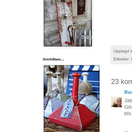
Upplagd 
Etiketter:
Snörhållare....
23 ko
Ros
Jät
Gil
til