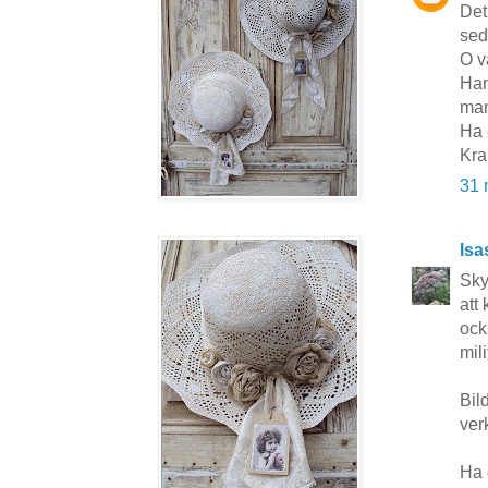
Det
sed
O va
Han
man
Ha 
Kra
31 
Isa
Sky
att
ocks
mil
Bil
ver
Ha 