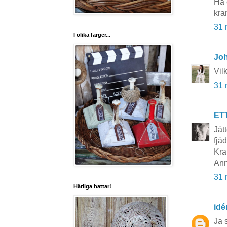
Ha 
kra
31 
I olika färger...
Joh
Vil
31 
ET
Jät
fjäd
Kra
Ann
31 
Härliga hattar!
idé
Ja s