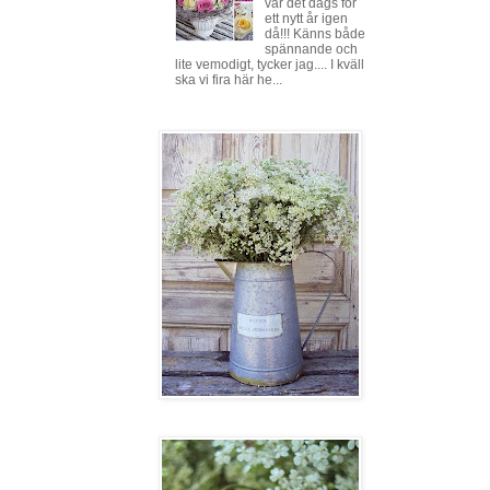
var det dags för
ett nytt år igen
då!!! Känns både
spännande och
lite vemodigt, tycker jag.... I kväll
ska vi fira här he...