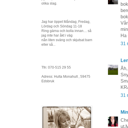
olika slag.
bok
ber
boks
Jag har öppet Måndag, Fredag,
Vår
Lördag och Söndag 11-18
min
Ring gärna och kolla innan.... så
Ha 
jag inte har åkt i väg
nån liten sväng och skjutsat barn
31 
eller så...
Le
Tfn: 070-515 29 55
Åh,
Sny
Adress: Hulta Monahult , 59475
Smar
Edsbruk
KR
31 
Mi
Che
ut.