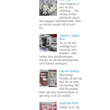
Hej! Hoppas ni
har en bra
måndag.... För
ett tag sedan
plockade jag in
lite taggiga Slånbärkvistar. Ville
se om de kunde slå ut inne...
Oc...
Julmys i Sofias
Bod...
Ja, nu är det
verkligen jul i
varenda vrå i
butiken.. Inte
heller blev julstämningen
mindre av att det plötsligt kom
snö! Känns verkligen ...
Dax för tävling!
Morsning!
Tänkte att det var
dax för en liten
vår-tävling. Blir
helt förundrad
över alla fina kommentarer ni
ger mig, ni är så snälla!...
Gott Nytt År!!!!!
Hallå! Ja ni, då