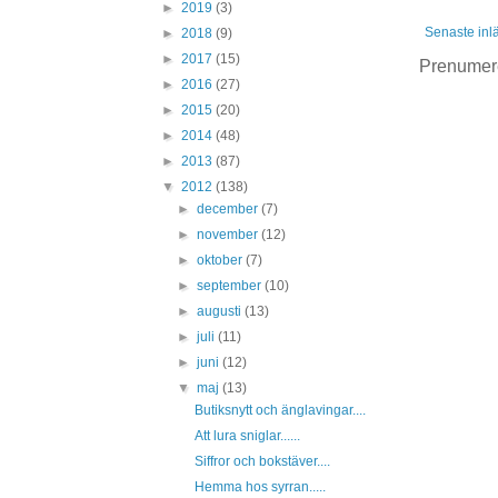
►
2019
(3)
Senaste inl
►
2018
(9)
►
2017
(15)
Prenumer
►
2016
(27)
►
2015
(20)
►
2014
(48)
►
2013
(87)
▼
2012
(138)
►
december
(7)
►
november
(12)
►
oktober
(7)
►
september
(10)
►
augusti
(13)
►
juli
(11)
►
juni
(12)
▼
maj
(13)
Butiksnytt och änglavingar....
Att lura sniglar......
Siffror och bokstäver....
Hemma hos syrran.....