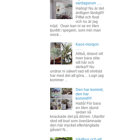
vardagsrum .....
Hallojj! Nu är det
äntligen färdigt!!!
Piffat och fixat
och nu är jag
nöjd. Ovan kan ni se en liten
tjuvtitt i spegeln, som min man
snick...
Kaos-morgon
.......
Alltså, ibland vill
man bara slita
sitt hår och
skrika!!! Nu
undrar ni säkert vad ett olivträd
har med det att göra.... Lugn jag
kommer ...
Den har kommit,
den har
kommit!!!!
Hallå! För bara
en liten stund
sedan så
knackade det på dörren. Utanför
stod ett bud som överlämnade
den här mycket efterlängtade
gåvan! N...
Växthus och ett