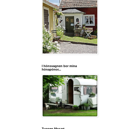
I hönsvagnen bor mina
hönapönor...
Tuppen Mosart