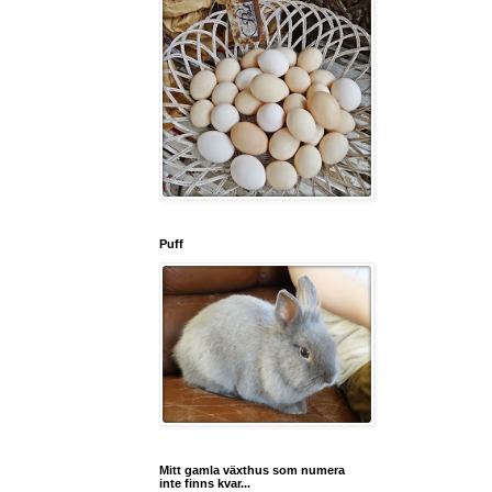
Puff
Mitt gamla växthus som numera
inte finns kvar...