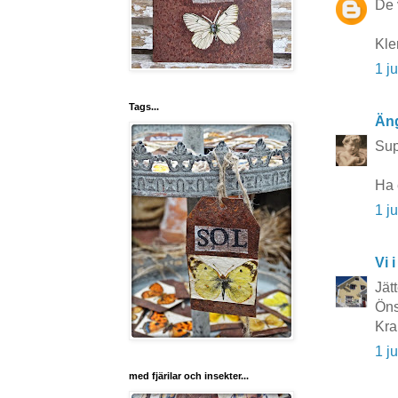
De 
Kle
1 j
Tags...
Äng
Sup
Ha 
1 j
Vi i
Jät
Öns
Kra
1 j
med fjärilar och insekter...