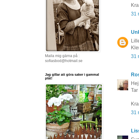
Kra
31 
Un
Lil
Kle
Maila mig gärna på :
31 
sofiasbod@hotmail.se
Ros
Jag gillar att göra saker i gammal
plåt!
Hej
Tar 
Kr
31 
Lis