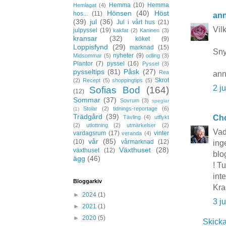
Hemma
(10)
Hemma
Hemlagat
(4)
Hönsen
(40)
Höst
hos...
(11)
ann
(39)
jul
(36)
Jul i vårt hus
(21)
Vil
julpyssel
(19)
kakfat
(2)
Kaninen
(3)
kransar
(32)
köket
(9)
Loppisfynd
(29)
marknad
(15)
Sny
nyheter
(9)
Midsommar
(5)
odling
(3)
Plantor
(7)
pyssel
(16)
Pyssel
(3)
pysseltips
(81)
Påsk
(27)
Rea
ann
Skrot
(2)
Recept
(5)
shoppingtips
(5)
2 j
Sofias Bod
(164)
(12)
Sommar
(37)
Sovrum
(3)
speglar
Stolar
(2)
tidnings-reportage
(6)
(1)
Trädgård
(39)
Cho
Tävling
(4)
utflykt
(2)
utlottning
(2)
utmärkelser
(2)
Vad
vardagsrum
(17)
vinter
veranda
(4)
vår
(85)
(10)
vårmarknad
(12)
ing
Växthuset
(28)
växthuset
(12)
blo
ägg
(46)
! Tu
int
Bloggarkiv
Kra
►
2024
(1)
3 j
►
2021
(1)
►
2020
(5)
Skick