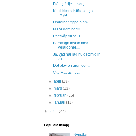
Från glädje till sorg.....
Kristi himmelsfärdsdags-
utflykt....
Underbar Äppelblom....
Nu är dom här!!!
Pottskåp till salu.....
Barnvagn lastad med
Pelargoner....
Ja, vad har jag nu gett mig in
på.....
Det blev en grön dörr.....
Vita Magasinet....
►
april
(13)
►
mars
(13)
►
februari
(16)
►
januari
(11)
►
2011
(37)
Populära inlägg
Nymålat