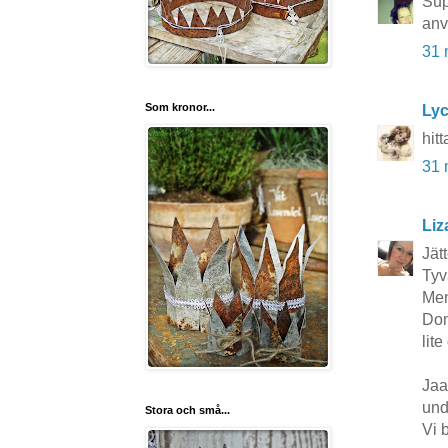
Sup
anv
31 
Som kronor...
Lyc
hitt
31 
Liz
Jätt
Tyv
Men
Dom
lite
Jaa
und
Stora och små...
Vi 