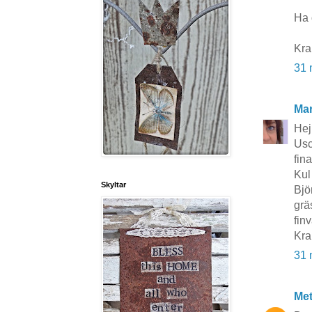
Ha d
Kra
31 
Mar
Hej
Usc
fina
Kul
Skyltar
Björ
grä
fin
Kra
31 
Me