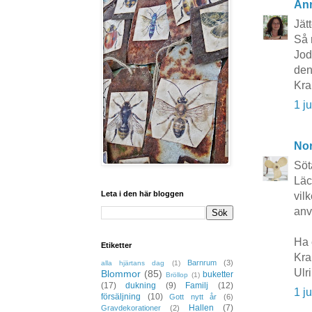
An
Jätt
Så m
Jod
den
Kr
1 j
No
Söta
Läc
Leta i den här bloggen
vil
anv
Ha 
Etiketter
Kra
Barnrum
(3)
alla hjärtans dag
(1)
Ulr
Blommor
(85)
buketter
Bröllop
(1)
(17)
dukning
(9)
Familj
(12)
1 j
försäljning
(10)
Gott nytt år
(6)
Hallen
(7)
Gravdekorationer
(2)