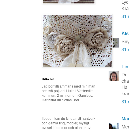
Lyck
Kra
31 
Äls
Sny
31 
Tin
De 
Hitta hit
cha
Jag bor tillsammans med min man
Ha 
och två pojkar i Hulta i Västerviks
kra
kommun, 2 mil norr om Gamleby.
Där hittar du Sofias Bod.
31 
Mar
I boden kan du fynda nytt hantverk
och gamla ting, möbler, mysigt
Men
pyssel, blommor och plantor av