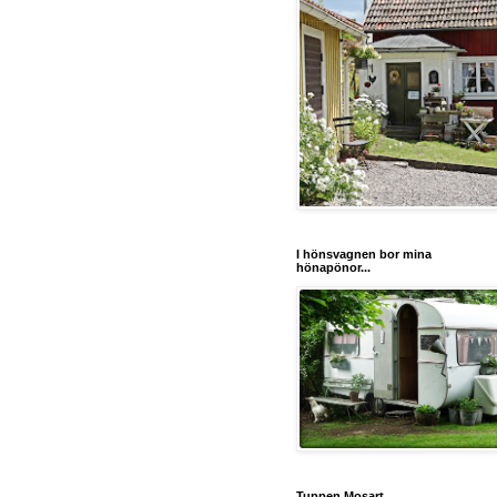
I hönsvagnen bor mina
hönapönor...
Tuppen Mosart