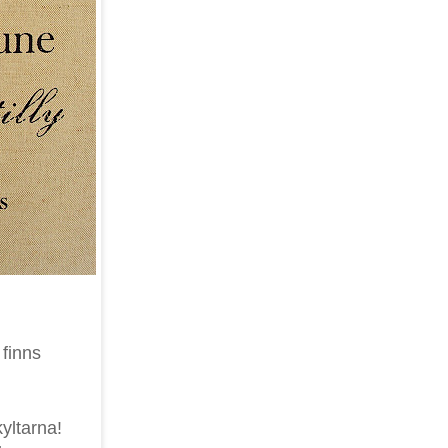
finns
kyltarna!