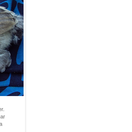
r.
jar
la