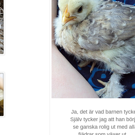
Ja, det är vad barnen tycke
Själv tycker jag att han bör
se ganska rolig ut med al
fjädrar som växer ut....