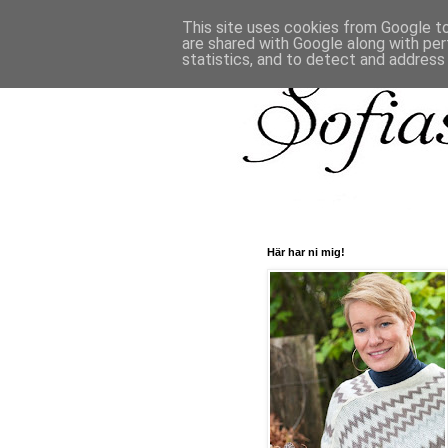
This site uses cookies from Google to 
are shared with Google along with per
statistics, and to detect and address
Här har ni mig!