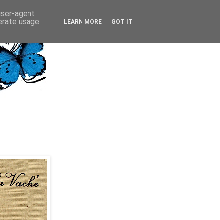
 user-agent
nerate usage
LEARN MORE
GOT IT