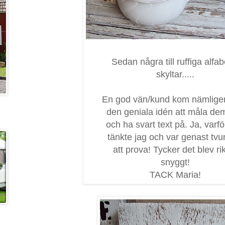
Sedan några till ruffiga alfab
skyltar.....
En god vän/kund kom nämlig
den geniala idén att måla dem
och ha svart text på. Ja, varfö
tänkte jag och var genast tv
att prova! Tycker det blev rik
snyggt!
TACK Maria!