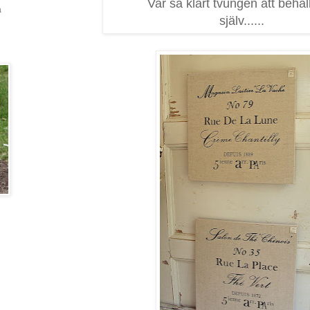
Var så klart tvungen att behål
a
själv......