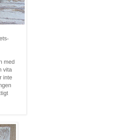
ets-
en med
 vita
r inte
ungen
tigt