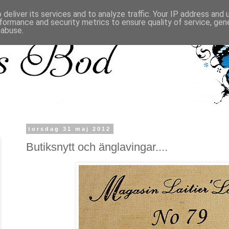
deliver its services and to analyze traffic. Your IP address and
formance and security metrics to ensure quality of service, ge
 abuse.
torsdag 31 maj 2012
Butiksnytt och änglavingar....