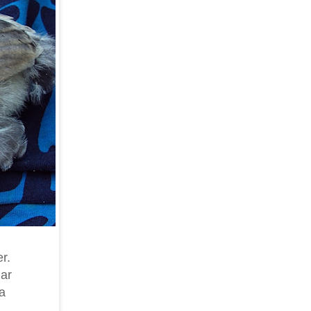
r.
jar
la