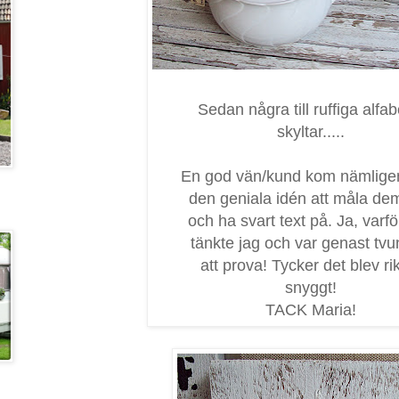
Sedan några till ruffiga alfab
skyltar.....
En god vän/kund kom nämlig
den geniala idén att måla dem
och ha svart text på. Ja, varfö
tänkte jag och var genast tv
att prova! Tycker det blev rik
snyggt!
TACK Maria!