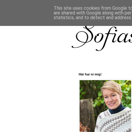
This site uses cookies from Google to 
are shared with Google along with per
statistics, and to detect and address
Här har ni mig!