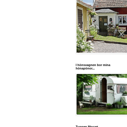
I hönsvagnen bor mina
hönapönor...
Tuppen Mosart