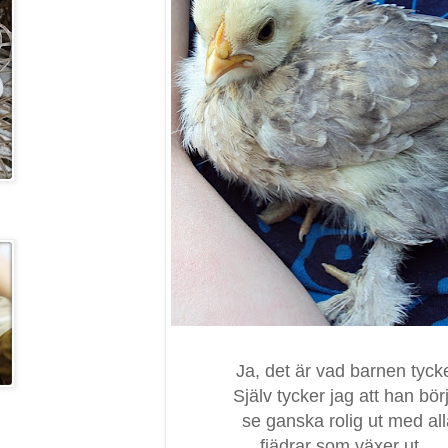
Ja, det är vad barnen tycke
Själv tycker jag att han bör
se ganska rolig ut med al
fjädrar som växer ut....