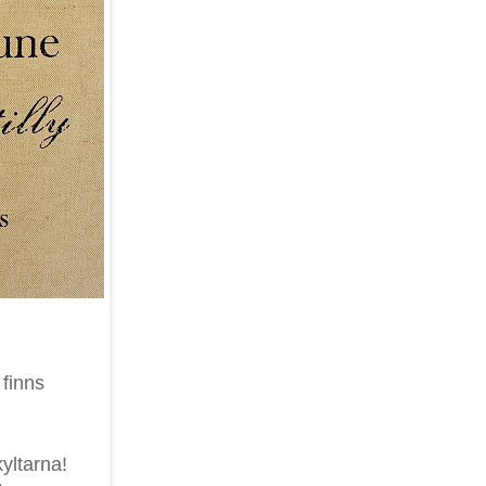
finns
kyltarna!