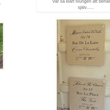
Var så klart tvungen att behål
a
själv......