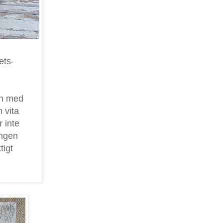
ets-
en med
 vita
r inte
ungen
tigt