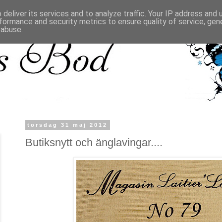
deliver its services and to analyze traffic. Your IP address and
formance and security metrics to ensure quality of service, ge
 abuse.
torsdag 31 maj 2012
Butiksnytt och änglavingar....