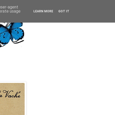
 user-agent
nerate usage
LEARN MORE
GOT IT