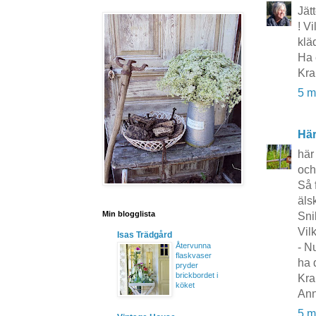
Jät
! V
klä
Ha 
Kra
5 m
Här
här 
och
Så f
äls
Min blogglista
Snil
Vil
Isas Trädgård
Återvunna
- N
flaskvaser
ha 
pryder
brickbordet i
Kra
köket
Ann
5 m