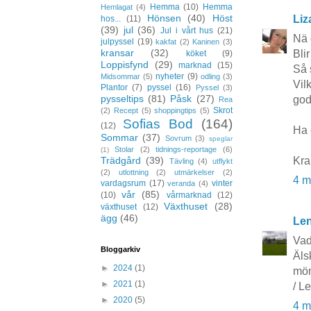
Hemma
(10)
Hemma
Hemlagat
(4)
Hönsen
(40)
Höst
Liz
hos...
(11)
(39)
jul
(36)
Jul i vårt hus
(21)
Nä d
julpyssel
(19)
kakfat
(2)
Kaninen
(3)
kransar
(32)
Blir
köket
(9)
Loppisfynd
(29)
marknad
(15)
Så 
nyheter
(9)
Midsommar
(5)
odling
(3)
Vil
Plantor
(7)
pyssel
(16)
Pyssel
(3)
pysseltips
(81)
Påsk
(27)
god
Rea
Skrot
(2)
Recept
(5)
shoppingtips
(5)
Sofias Bod
(164)
(12)
Ha 
Sommar
(37)
Sovrum
(3)
speglar
Stolar
(2)
tidnings-reportage
(6)
(1)
Kra
Trädgård
(39)
Tävling
(4)
utflykt
(2)
utlottning
(2)
utmärkelser
(2)
4 m
vardagsrum
(17)
vinter
veranda
(4)
vår
(85)
(10)
vårmarknad
(12)
Växthuset
(28)
växthuset
(12)
ägg
(46)
Le
Vad 
Bloggarkiv
Äls
►
2024
(1)
mön
►
2021
(1)
/ L
►
2020
(5)
4 m