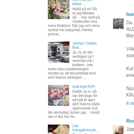
köket......
Hallå på er! Då
är jag tillbaka
Isa
då.... Har varit på
Västkusten hos
Du 
mina föräldrar. Där jag och mina
ALD
systrar har julpyntat, hämtat
granar, ...
Ble
Julmys i Sofias
Bod...
Vil
Ja, nu är det
som
verkligen jul i
varenda vrå i
butiken.. Inte
Kul
heller blev julstämningen
mindre av att det plötsligt kom
eme
snö! Känns verkligen ...
Gott Nytt År!!!!!
Nju
Hallå! Ja ni, då
KR
var det dags för
ett nytt år igen
4 m
då!!! Känns både
spännande och
lite vemodigt, tycker jag.... I kväll
ska vi fira här he...
Ros
Lite
Jät
hönsgårdsnytt.....