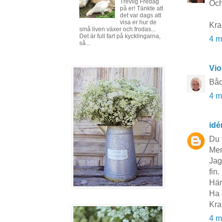
Trevlig Fredag
Och
på er! Tänkte att
det var dags att
visa er hur de
Kr
små liven växer och frodas...
Det är full fart på kycklingarna,
4 m
så...
Vio
Båd
4 m
idé
Du 
Men
Jag
fin.
Här
Ha 
Kra
4 m