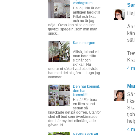
vardagsrum .....
San
Hallojj! Nu är det
äntligen färdigt!!!
Hej
Piffat och fixat
och nu är jag
nöjd. Ovan kan ni se en liten
Åh 
tjuvtitt i spegeln, som min man
kän
snick...
stä
Kaos-morgon
.......
Alltså, ibland vill
Tre
man bara slita
Kr
sitt hår och
skrika!!! Nu
4 m
undrar ni säkert vad ett olivträd
har med det att göra.... Lugn jag
kommer ...
Mar
Den har kommit,
den har
Så 
kommit!!!!
Hallå! För bara
lik
en liten stund
Ska
sedan så
knackade det på dörren. Utanför
tjo
stod ett bud som överlämnade
hel
den här mycket efterlängtade
gåvan! N...
4 m
Växthus och ett