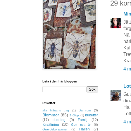
29 ko
Mi
Jät
fär
Nä 
här
Kul
Tre
Kra
4 m
Leta i den här bloggen
Lot
Guu
dina
Etiketter
Ha 
Barnrum
(3)
alla hjärtans dag
(1)
Lot
Blommor
(85)
buketter
Bröllop
(1)
(17)
dukning
(9)
Familj
(12)
4 m
försäljning
(10)
Gott nytt år
(6)
Hallen
(7)
Gravdekorationer
(2)