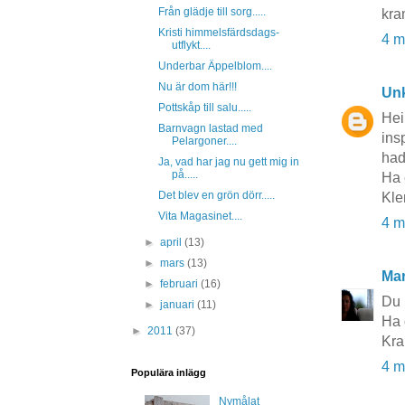
Från glädje till sorg.....
kra
Kristi himmelsfärdsdags-
4 m
utflykt....
Underbar Äppelblom....
Nu är dom här!!!
Un
Pottskåp till salu.....
Hei 
Barnvagn lastad med
ins
Pelargoner....
had
Ja, vad har jag nu gett mig in
på.....
Ha 
Det blev en grön dörr.....
Kle
Vita Magasinet....
4 m
►
april
(13)
►
mars
(13)
Mar
►
februari
(16)
Du 
►
januari
(11)
Ha d
►
2011
(37)
Kra
4 m
Populära inlägg
Nymålat