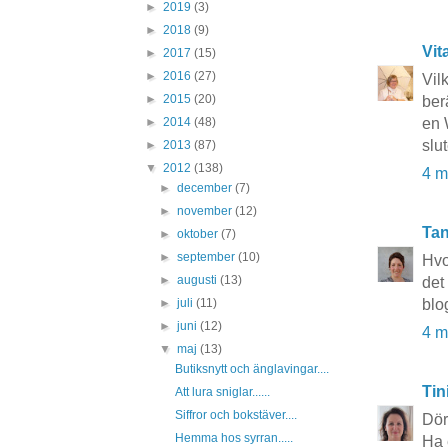
►
2019
(3)
►
2018
(9)
Vit
►
2017
(15)
►
2016
(27)
Vil
►
2015
(20)
ber
en 
►
2014
(48)
slu
►
2013
(87)
▼
2012
(138)
4 m
►
december
(7)
►
november
(12)
Tan
►
oktober
(7)
►
september
(10)
Hvo
►
augusti
(13)
det
blo
►
juli
(11)
►
juni
(12)
4 m
▼
maj
(13)
Butiksnytt och änglavingar....
Tin
Att lura sniglar......
Siffror och bokstäver....
Dörr
Hemma hos syrran.....
Ha 