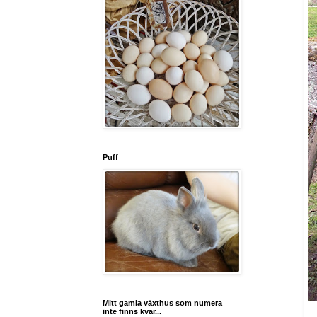
Puff
Mitt gamla växthus som numera
inte finns kvar...