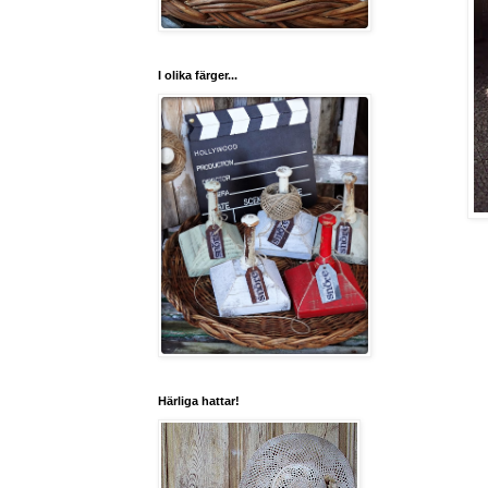
I olika färger...
Härliga hattar!