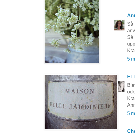
An
Så 
anv
Så 
upp
Kr
5 m
ET
Ble
ock
Kra
Ann
5 m
Cho