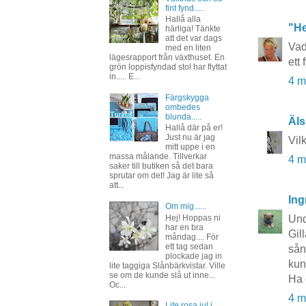
fint fynd.....
Hallå alla
"He
härliga! Tänkte
att det var dags
Vad
med en liten
lägesrapport från växthuset. En
ett
grön loppisfyndad stol har flyttat
in..... E...
4 m
Färgskygga
ombedes
blunda.....
Äls
Hallå där på er!
Just nu är jag
Vil
mitt uppe i en
massa målande. Tillverkar
4 m
saker till butiken så det bara
sprutar om det! Jag är lite så
att...
Ing
Om mig......
Hej! Hoppas ni
Und
har en bra
Gil
måndag.... För
ett tag sedan
sån
plockade jag in
kun
lite taggiga Slånbärkvistar. Ville
se om de kunde slå ut inne...
Ha 
Oc...
4 m
Lite rosa jul i