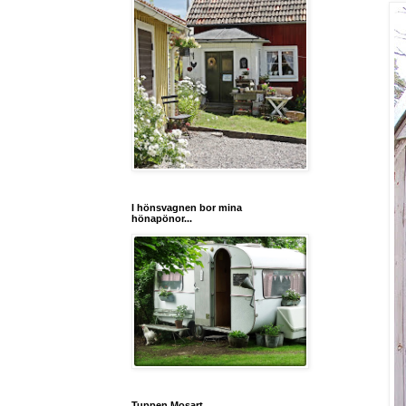
I hönsvagnen bor mina
hönapönor...
Tuppen Mosart