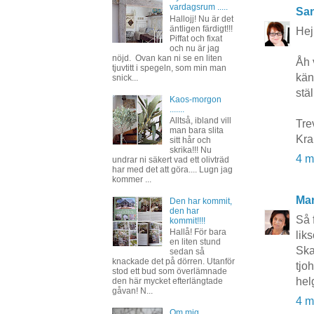
vardagsrum .....
San
Hallojj! Nu är det
äntligen färdigt!!!
Hej
Piffat och fixat
och nu är jag
nöjd. Ovan kan ni se en liten
Åh 
tjuvtitt i spegeln, som min man
kän
snick...
stä
Kaos-morgon
.......
Alltså, ibland vill
Tre
man bara slita
Kr
sitt hår och
skrika!!! Nu
4 m
undrar ni säkert vad ett olivträd
har med det att göra.... Lugn jag
kommer ...
Mar
Den har kommit,
den har
Så 
kommit!!!!
Hallå! För bara
lik
en liten stund
Ska
sedan så
knackade det på dörren. Utanför
tjo
stod ett bud som överlämnade
hel
den här mycket efterlängtade
gåvan! N...
4 m
Om mig......