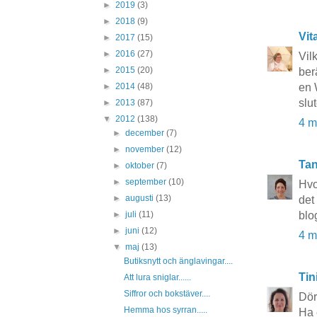
►
2019
(3)
►
2018
(9)
Vit
►
2017
(15)
►
2016
(27)
Vil
►
2015
(20)
ber
en 
►
2014
(48)
slu
►
2013
(87)
▼
2012
(138)
4 m
►
december
(7)
►
november
(12)
Tan
►
oktober
(7)
►
september
(10)
Hvo
►
augusti
(13)
det
blo
►
juli
(11)
►
juni
(12)
4 m
▼
maj
(13)
Butiksnytt och änglavingar....
Tin
Att lura sniglar......
Siffror och bokstäver....
Dörr
Hemma hos syrran.....
Ha 