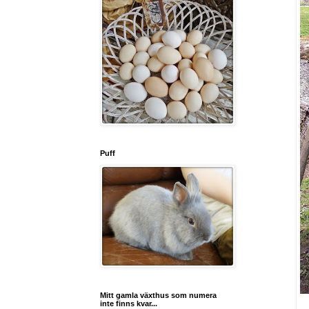
Puff
Mitt gamla växthus som numera
inte finns kvar...