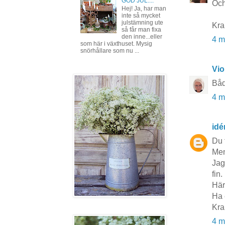
GOD JUL....
Och
Hej! Ja, har man
inte så mycket
julstämning ute
Kr
så får man fixa
den inne...eller
4 m
som här i växthuset. Mysig
snörhållare som nu ...
Vio
Båd
4 m
idé
Du 
Men
Jag
fin.
Här
Ha 
Kra
4 m