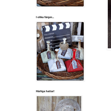
I olika färger...
Härliga hattar!