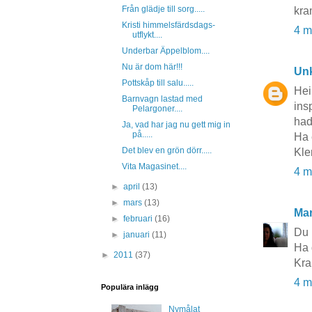
Från glädje till sorg.....
kra
Kristi himmelsfärdsdags-
4 m
utflykt....
Underbar Äppelblom....
Nu är dom här!!!
Un
Pottskåp till salu.....
Hei 
Barnvagn lastad med
ins
Pelargoner....
had
Ja, vad har jag nu gett mig in
på.....
Ha 
Det blev en grön dörr.....
Kle
Vita Magasinet....
4 m
►
april
(13)
►
mars
(13)
Mar
►
februari
(16)
Du 
►
januari
(11)
Ha d
►
2011
(37)
Kra
4 m
Populära inlägg
Nymålat