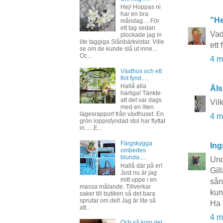
Hej! Hoppas ni
har en bra
"He
måndag.... För
ett tag sedan
Vad
plockade jag in
lite taggiga Slånbärkvistar. Ville
ett
se om de kunde slå ut inne...
Oc...
4 m
Växthus och ett
fint fynd.....
Hallå alla
Äls
härliga! Tänkte
att det var dags
Vil
med en liten
lägesrapport från växthuset. En
4 m
grön loppisfyndad stol har flyttat
in..... E...
Färgskygga
Ing
ombedes
blunda.....
Und
Hallå där på er!
Gil
Just nu är jag
mitt uppe i en
sån
massa målande. Tillverkar
kun
saker till butiken så det bara
sprutar om det! Jag är lite så
Ha 
att...
4 m
Och så kom det