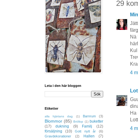
29 ko
Mi
Jät
fär
Nä 
här
Kul
Tre
Kra
4 m
Leta i den här bloggen
Lot
Guu
dina
Etiketter
Ha 
Barnrum
(3)
alla hjärtans dag
(1)
Lot
Blommor
(85)
buketter
Bröllop
(1)
(17)
dukning
(9)
Familj
(12)
4 m
försäljning
(10)
Gott nytt år
(6)
Hallen
(7)
Gravdekorationer
(2)