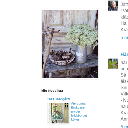
Jät
! V
klä
Ha 
Kra
5 m
Här
här 
och
Så f
äls
Snil
Min blogglista
Vil
Isas Trädgård
- N
Återvunna
ha 
flaskvaser
pryder
Kra
brickbordet i
Ann
köket
5 m