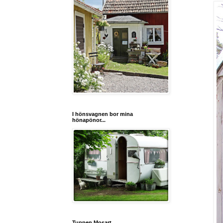
I hönsvagnen bor mina
hönapönor...
Tuppen Mosart