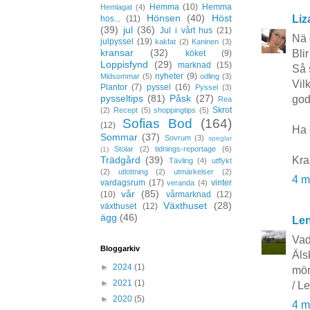
Hemma
(10)
Hemma
Hemlagat
(4)
Hönsen
(40)
Höst
Liz
hos...
(11)
(39)
jul
(36)
Jul i vårt hus
(21)
Nä d
julpyssel
(19)
kakfat
(2)
Kaninen
(3)
kransar
(32)
Blir
köket
(9)
Loppisfynd
(29)
marknad
(15)
Så 
nyheter
(9)
Midsommar
(5)
odling
(3)
Vil
Plantor
(7)
pyssel
(16)
Pyssel
(3)
pysseltips
(81)
Påsk
(27)
god
Rea
Skrot
(2)
Recept
(5)
shoppingtips
(5)
Sofias Bod
(164)
(12)
Ha 
Sommar
(37)
Sovrum
(3)
speglar
Stolar
(2)
tidnings-reportage
(6)
(1)
Kra
Trädgård
(39)
Tävling
(4)
utflykt
(2)
utlottning
(2)
utmärkelser
(2)
4 m
vardagsrum
(17)
vinter
veranda
(4)
vår
(85)
(10)
vårmarknad
(12)
Växthuset
(28)
växthuset
(12)
ägg
(46)
Le
Vad 
Bloggarkiv
Äls
►
2024
(1)
mön
►
2021
(1)
/ L
►
2020
(5)
4 m