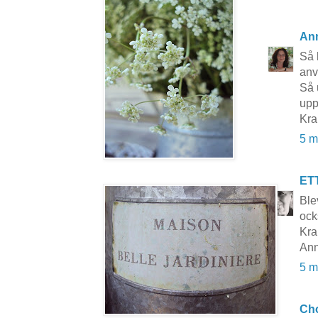
An
Så 
anv
Så 
upp
Kr
5 m
ET
Ble
ock
Kra
Ann
5 m
Cho