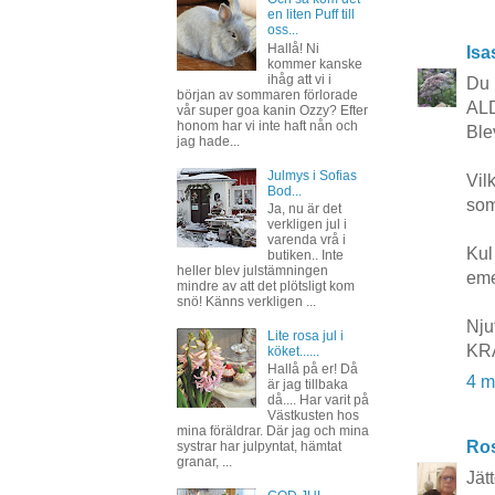
en liten Puff till
oss...
Hallå! Ni
Isa
kommer kanske
ihåg att vi i
Du 
början av sommaren förlorade
ALD
vår super goa kanin Ozzy? Efter
honom har vi inte haft nån och
Ble
jag hade...
Julmys i Sofias
Vil
Bod...
som
Ja, nu är det
verkligen jul i
varenda vrå i
Kul
butiken.. Inte
heller blev julstämningen
eme
mindre av att det plötsligt kom
snö! Känns verkligen ...
Nju
Lite rosa jul i
KR
köket......
Hallå på er! Då
4 m
är jag tillbaka
då.... Har varit på
Västkusten hos
mina föräldrar. Där jag och mina
Ros
systrar har julpyntat, hämtat
granar, ...
Jät