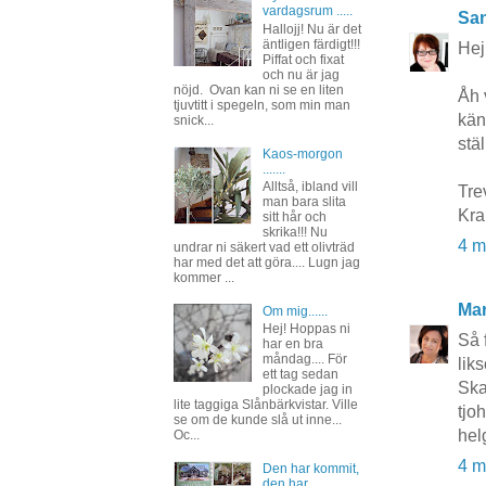
vardagsrum .....
San
Hallojj! Nu är det
äntligen färdigt!!!
Hej
Piffat och fixat
och nu är jag
nöjd. Ovan kan ni se en liten
Åh 
tjuvtitt i spegeln, som min man
kän
snick...
stä
Kaos-morgon
.......
Alltså, ibland vill
Tre
man bara slita
Kr
sitt hår och
skrika!!! Nu
4 m
undrar ni säkert vad ett olivträd
har med det att göra.... Lugn jag
kommer ...
Mar
Om mig......
Hej! Hoppas ni
Så 
har en bra
måndag.... För
lik
ett tag sedan
Ska
plockade jag in
lite taggiga Slånbärkvistar. Ville
tjo
se om de kunde slå ut inne...
hel
Oc...
4 m
Den har kommit,
den har