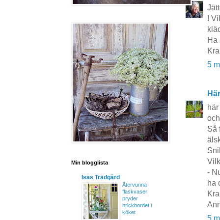
Jät
! V
klä
Ha 
Kra
5 m
Här
här 
och
Så f
äls
Snil
Vil
Min blogglista
- N
Isas Trädgård
ha 
Återvunna
flaskvaser
Kra
pryder
Ann
brickbordet i
köket
5 m