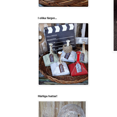
I olika färger...
Härliga hattar!