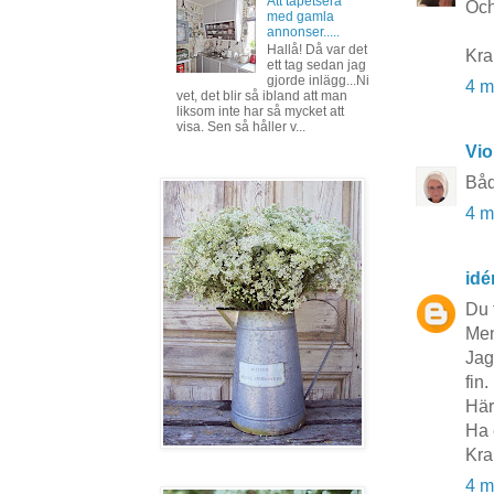
Att tapetsera
Och
med gamla
annonser.....
Hallå! Då var det
Kr
ett tag sedan jag
gjorde inlägg...Ni
4 m
vet, det blir så ibland att man
liksom inte har så mycket att
visa. Sen så håller v...
Vio
Båd
4 m
idé
Du 
Men
Jag
fin.
Här
Ha 
Kra
4 m