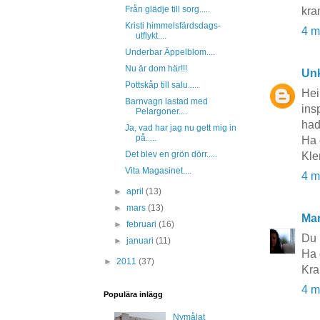
Från glädje till sorg.....
kra
Kristi himmelsfärdsdags-
4 m
utflykt....
Underbar Äppelblom....
Nu är dom här!!!
Un
Pottskåp till salu.....
Hei 
Barnvagn lastad med
ins
Pelargoner....
had
Ja, vad har jag nu gett mig in
på.....
Ha 
Det blev en grön dörr.....
Kle
Vita Magasinet....
4 m
►
april
(13)
►
mars
(13)
Mar
►
februari
(16)
Du 
►
januari
(11)
Ha d
►
2011
(37)
Kra
4 m
Populära inlägg
Nymålat