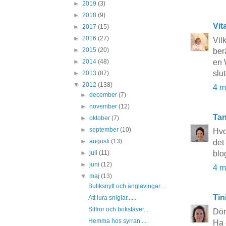
►
2019
(3)
►
2018
(9)
Vit
►
2017
(15)
►
2016
(27)
Vil
►
2015
(20)
ber
en 
►
2014
(48)
slu
►
2013
(87)
▼
2012
(138)
4 m
►
december
(7)
►
november
(12)
Tan
►
oktober
(7)
►
september
(10)
Hvo
►
augusti
(13)
det
blo
►
juli
(11)
►
juni
(12)
4 m
▼
maj
(13)
Butiksnytt och änglavingar....
Tin
Att lura sniglar......
Siffror och bokstäver....
Dörr
Hemma hos syrran.....
Ha 