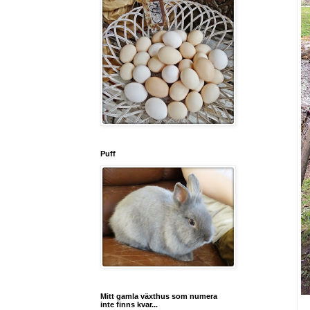
Puff
Mitt gamla växthus som numera
inte finns kvar...