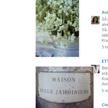
An
Så 
anv
Så 
upp
Kr
5 m
ET
Ble
ock
Kra
Ann
5 m
Cho