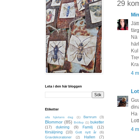
29 ko
Mi
Jät
fär
Nä 
här
Kul
Tre
Kra
4 m
Leta i den här bloggen
Lot
Guu
dina
Etiketter
Ha 
Barnrum
(3)
alla hjärtans dag
(1)
Lot
Blommor
(85)
buketter
Bröllop
(1)
(17)
dukning
(9)
Familj
(12)
4 m
försäljning
(10)
Gott nytt år
(6)
Hallen
(7)
Gravdekorationer
(2)