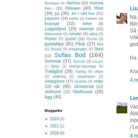
Hemma
(10)
Hemma
Hemlagat
(4)
Hönsen
(40)
Höst
Liz
hos...
(11)
(39)
jul
(36)
Jul i vårt hus
(21)
Nä d
julpyssel
(19)
kakfat
(2)
Kaninen
(3)
kransar
(32)
Blir
köket
(9)
Loppisfynd
(29)
marknad
(15)
Så 
nyheter
(9)
Midsommar
(5)
odling
(3)
Vil
Plantor
(7)
pyssel
(16)
Pyssel
(3)
pysseltips
(81)
Påsk
(27)
god
Rea
Skrot
(2)
Recept
(5)
shoppingtips
(5)
Sofias Bod
(164)
(12)
Ha 
Sommar
(37)
Sovrum
(3)
speglar
Stolar
(2)
tidnings-reportage
(6)
(1)
Kra
Trädgård
(39)
Tävling
(4)
utflykt
(2)
utlottning
(2)
utmärkelser
(2)
4 m
vardagsrum
(17)
vinter
veranda
(4)
vår
(85)
(10)
vårmarknad
(12)
Växthuset
(28)
växthuset
(12)
ägg
(46)
Le
Vad 
Bloggarkiv
Äls
►
2024
(1)
mön
►
2021
(1)
/ L
►
2020
(5)
4 m