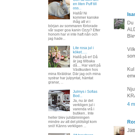
en liten Puff till
oss...
Hallå! Ni
Isa
kommer kanske
ihåg att vi i
Du 
början av sommaren förlorade
ALD
vår super goa kanin Ozzy? Efter
honom har vi inte haft nån och
Ble
jag hade...
Lite rosa jul i
Vil
köket......
som
Hallå på er! Då
är jag tillbaka
då.... Har varit på
Kul
Västkusten hos
mina föräldrar. Där jag och mina
eme
systrar har julpyntat, hämtat
granar, ...
Nju
Julmys i Sofias
KR
Bod...
Ja, nu är det
4 m
verkligen jul i
varenda vrå i
butiken.. Inte
heller blev julstämningen
Ros
mindre av att det plötsligt kom
snö! Känns verkligen ...
Jät