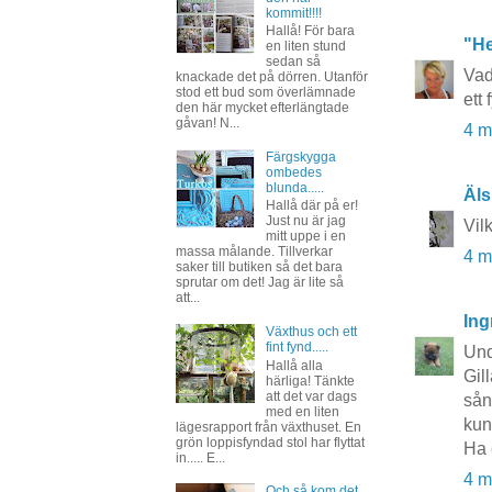
kommit!!!!
Hallå! För bara
"He
en liten stund
sedan så
Vad
knackade det på dörren. Utanför
stod ett bud som överlämnade
ett
den här mycket efterlängtade
gåvan! N...
4 m
Färgskygga
ombedes
blunda.....
Äls
Hallå där på er!
Just nu är jag
Vil
mitt uppe i en
massa målande. Tillverkar
4 m
saker till butiken så det bara
sprutar om det! Jag är lite så
att...
Ing
Växthus och ett
fint fynd.....
Und
Hallå alla
Gil
härliga! Tänkte
att det var dags
sån
med en liten
kun
lägesrapport från växthuset. En
grön loppisfyndad stol har flyttat
Ha 
in..... E...
4 m
Och så kom det