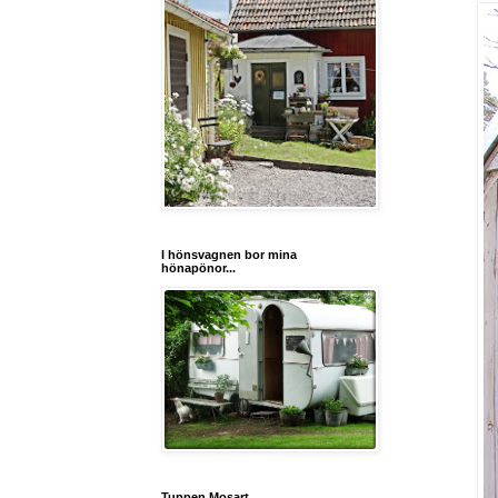
I hönsvagnen bor mina
hönapönor...
Tuppen Mosart