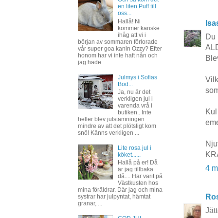
en liten Puff till
oss...
Hallå! Ni
Isa
kommer kanske
ihåg att vi i
Du 
början av sommaren förlorade
ALD
vår super goa kanin Ozzy? Efter
honom har vi inte haft nån och
Ble
jag hade...
Julmys i Sofias
Vil
Bod...
som
Ja, nu är det
verkligen jul i
varenda vrå i
Kul
butiken.. Inte
heller blev julstämningen
eme
mindre av att det plötsligt kom
snö! Känns verkligen ...
Nju
Lite rosa jul i
KR
köket......
Hallå på er! Då
4 m
är jag tillbaka
då.... Har varit på
Västkusten hos
mina föräldrar. Där jag och mina
Ros
systrar har julpyntat, hämtat
granar, ...
Jät