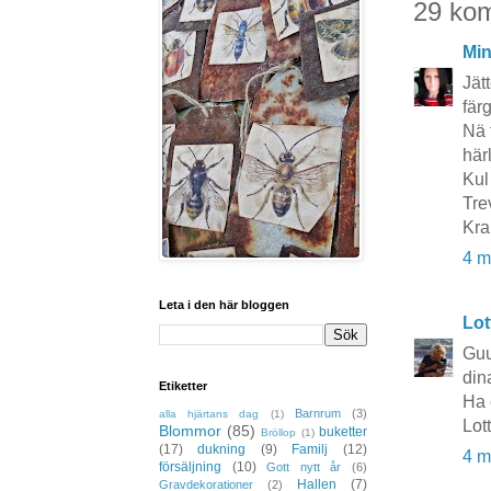
29 ko
Mi
Jät
fär
Nä 
här
Kul
Tre
Kra
4 m
Leta i den här bloggen
Lot
Guu
dina
Etiketter
Ha 
Barnrum
(3)
alla hjärtans dag
(1)
Lot
Blommor
(85)
buketter
Bröllop
(1)
(17)
dukning
(9)
Familj
(12)
4 m
försäljning
(10)
Gott nytt år
(6)
Hallen
(7)
Gravdekorationer
(2)