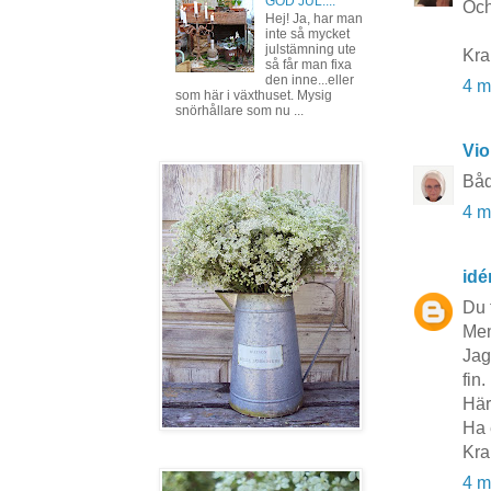
GOD JUL....
Och
Hej! Ja, har man
inte så mycket
julstämning ute
Kr
så får man fixa
den inne...eller
4 m
som här i växthuset. Mysig
snörhållare som nu ...
Vio
Båd
4 m
idé
Du 
Men
Jag
fin.
Här
Ha 
Kra
4 m