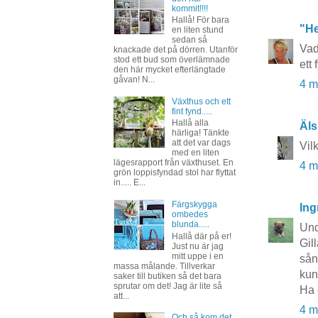
kommit!!!!
Hallå! För bara
"He
en liten stund
sedan så
Vad
knackade det på dörren. Utanför
stod ett bud som överlämnade
ett
den här mycket efterlängtade
gåvan! N...
4 m
Växthus och ett
fint fynd.....
Hallå alla
Äls
härliga! Tänkte
att det var dags
Vil
med en liten
lägesrapport från växthuset. En
4 m
grön loppisfyndad stol har flyttat
in..... E...
Färgskygga
Ing
ombedes
blunda.....
Und
Hallå där på er!
Gil
Just nu är jag
mitt uppe i en
sån
massa målande. Tillverkar
kun
saker till butiken så det bara
sprutar om det! Jag är lite så
Ha 
att...
4 m
Och så kom det