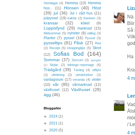
Hemma
(10)
Hemma
Hemlagat
(4)
Hönsen
(40)
Höst
Liz
hos...
(11)
(39)
jul
(36)
Jul i vårt hus
(21)
Nä d
julpyssel
(19)
kakfat
(2)
Kaninen
(3)
kransar
(32)
Blir
köket
(9)
Loppisfynd
(29)
marknad
(15)
Så 
nyheter
(9)
Midsommar
(5)
odling
(3)
Vil
Plantor
(7)
pyssel
(16)
Pyssel
(3)
pysseltips
(81)
Påsk
(27)
god
Rea
Skrot
(2)
Recept
(5)
shoppingtips
(5)
Sofias Bod
(164)
(12)
Ha 
Sommar
(37)
Sovrum
(3)
speglar
Stolar
(2)
tidnings-reportage
(6)
(1)
Kra
Trädgård
(39)
Tävling
(4)
utflykt
(2)
utlottning
(2)
utmärkelser
(2)
4 m
vardagsrum
(17)
vinter
veranda
(4)
vår
(85)
(10)
vårmarknad
(12)
Växthuset
(28)
växthuset
(12)
ägg
(46)
Le
Vad 
Bloggarkiv
Äls
►
2024
(1)
mön
►
2021
(1)
/ L
►
2020
(5)
4 m