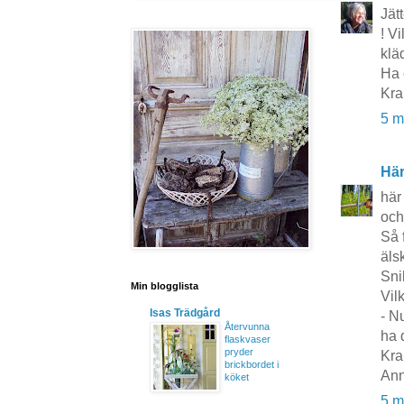
Jät
! V
klä
Ha 
Kra
5 m
Här
här 
och
Så f
äls
Snil
Min blogglista
Vil
Isas Trädgård
- N
Återvunna
ha 
flaskvaser
pryder
Kra
brickbordet i
Ann
köket
5 m