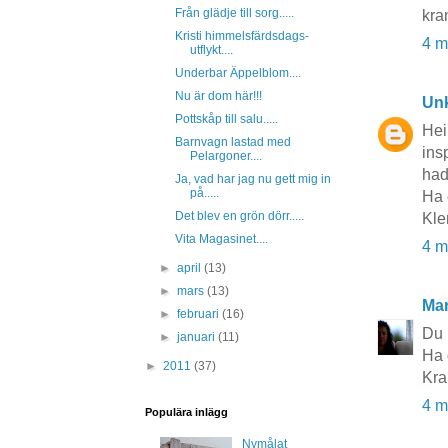
Från glädje till sorg.....
kra
Kristi himmelsfärdsdags-
4 m
utflykt....
Underbar Äppelblom....
Nu är dom här!!!
Un
Pottskåp till salu.....
Hei 
Barnvagn lastad med
ins
Pelargoner....
had
Ja, vad har jag nu gett mig in
på.....
Ha 
Det blev en grön dörr.....
Kle
Vita Magasinet....
4 m
►
april
(13)
►
mars
(13)
Mar
►
februari
(16)
Du 
►
januari
(11)
Ha d
►
2011
(37)
Kra
4 m
Populära inlägg
Nymålat