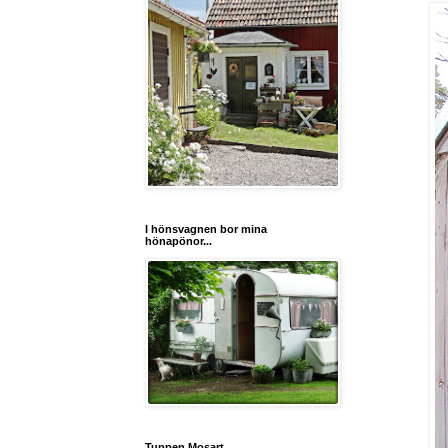
I hönsvagnen bor mina
hönapönor...
Tuppen Mosart