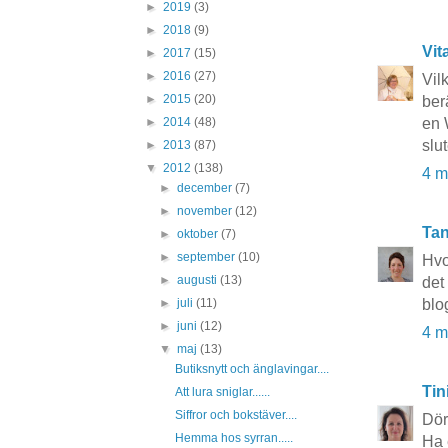
►
2019
(3)
►
2018
(9)
Vit
►
2017
(15)
►
2016
(27)
Vil
►
2015
(20)
ber
en 
►
2014
(48)
slu
►
2013
(87)
▼
2012
(138)
4 m
►
december
(7)
►
november
(12)
Tan
►
oktober
(7)
►
september
(10)
Hvo
►
augusti
(13)
det
blo
►
juli
(11)
►
juni
(12)
4 m
▼
maj
(13)
Butiksnytt och änglavingar....
Tin
Att lura sniglar......
Siffror och bokstäver....
Dörr
Hemma hos syrran.....
Ha 