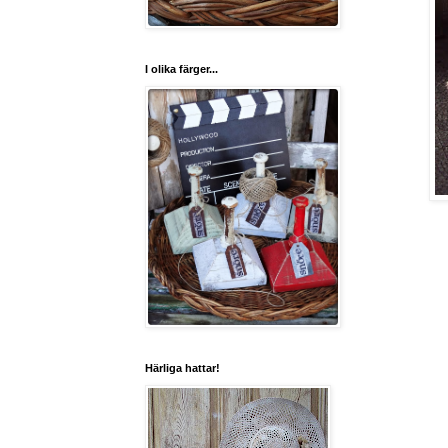
I olika färger...
Härliga hattar!