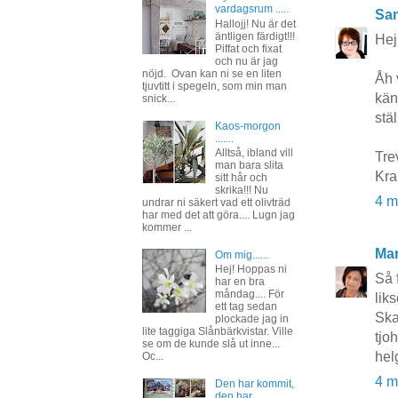
vardagsrum .....
San
Hallojj! Nu är det
äntligen färdigt!!!
Hej
Piffat och fixat
och nu är jag
nöjd. Ovan kan ni se en liten
Åh 
tjuvtitt i spegeln, som min man
kän
snick...
stä
Kaos-morgon
.......
Alltså, ibland vill
Tre
man bara slita
Kr
sitt hår och
skrika!!! Nu
4 m
undrar ni säkert vad ett olivträd
har med det att göra.... Lugn jag
kommer ...
Mar
Om mig......
Hej! Hoppas ni
Så 
har en bra
måndag.... För
lik
ett tag sedan
Ska
plockade jag in
lite taggiga Slånbärkvistar. Ville
tjo
se om de kunde slå ut inne...
hel
Oc...
4 m
Den har kommit,
den har