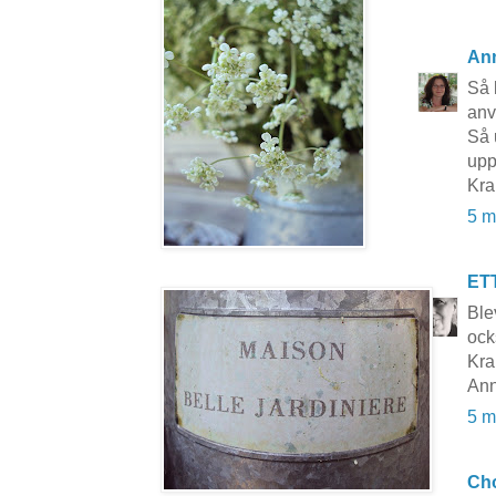
An
Så 
anv
Så 
upp
Kr
5 m
ET
Ble
ock
Kra
Ann
5 m
Cho