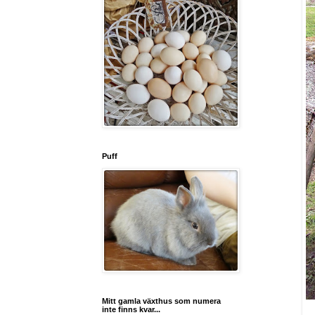
Puff
Mitt gamla växthus som numera
inte finns kvar...