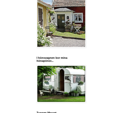
I hönsvagnen bor mina
hönapönor...
Tuppen Mosart