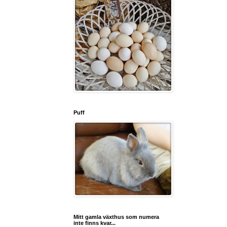
Puff
Mitt gamla växthus som numera
inte finns kvar...