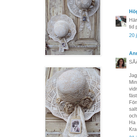
Hö
Här
tid
20 
An
SÅÅ
Jag
Min
vid
fäs
För
sal
och
Ha 
Kr