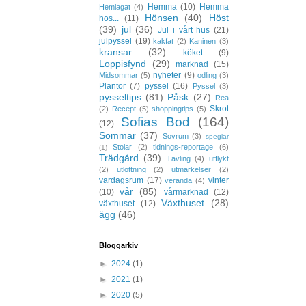
Hemma
(10)
Hemma
Hemlagat
(4)
Hönsen
(40)
Höst
hos...
(11)
(39)
jul
(36)
Jul i vårt hus
(21)
julpyssel
(19)
kakfat
(2)
Kaninen
(3)
kransar
(32)
köket
(9)
Loppisfynd
(29)
marknad
(15)
nyheter
(9)
Midsommar
(5)
odling
(3)
Plantor
(7)
pyssel
(16)
Pyssel
(3)
pysseltips
(81)
Påsk
(27)
Rea
Skrot
(2)
Recept
(5)
shoppingtips
(5)
Sofias Bod
(164)
(12)
Sommar
(37)
Sovrum
(3)
speglar
Stolar
(2)
tidnings-reportage
(6)
(1)
Trädgård
(39)
Tävling
(4)
utflykt
(2)
utlottning
(2)
utmärkelser
(2)
vardagsrum
(17)
vinter
veranda
(4)
vår
(85)
(10)
vårmarknad
(12)
Växthuset
(28)
växthuset
(12)
ägg
(46)
Bloggarkiv
►
2024
(1)
►
2021
(1)
►
2020
(5)