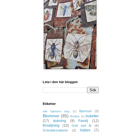
Leta i den här bloggen
Etiketter
Barnrum
(3)
alla hjärtans dag
(1)
Blommor
(85)
buketter
Bröllop
(1)
(17)
dukning
(9)
Familj
(12)
försäljning
(10)
Gott nytt år
(6)
Hallen
(7)
Gravdekorationer
(2)