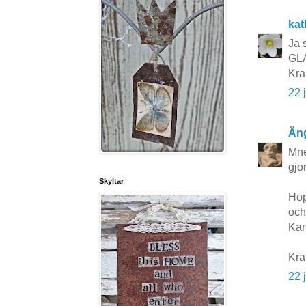
kat
Ja s
GL
Kra
22 
Äng
Mne
gjo
Skyltar
Hop
och
Kan
Kra
22 