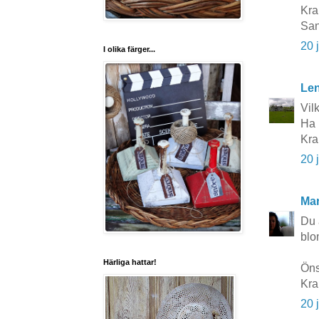
Kra
Sa
20 
I olika färger...
Le
Vil
Ha 
Kra
20 
Mar
Du 
blom
Härliga hattar!
Öns
Kra
20 