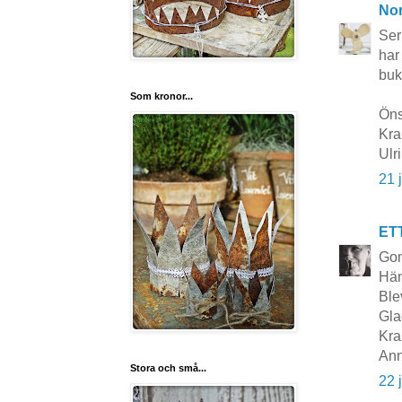
No
Ser
har
buk
Som kronor...
Öns
Kra
Ulr
21 
ET
Go
Hän
Blev
Gla
Kra
Ann
Stora och små...
22 