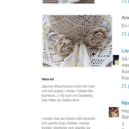
21 
Ano
En 
21 
Lis
Så 
med
Aus
Kra
Hitta hit
21 
Jag bor tillsammans med min man
och två pojkar i Hulta i Västerviks
kommun, 2 mil norr om Gamleby.
Där hittar du Sofias Bod.
Nju
Hej
Åhh
I boden kan du fynda nytt hantverk
och gamla ting, möbler, mysigt
:)
pyssel, blommor och plantor av