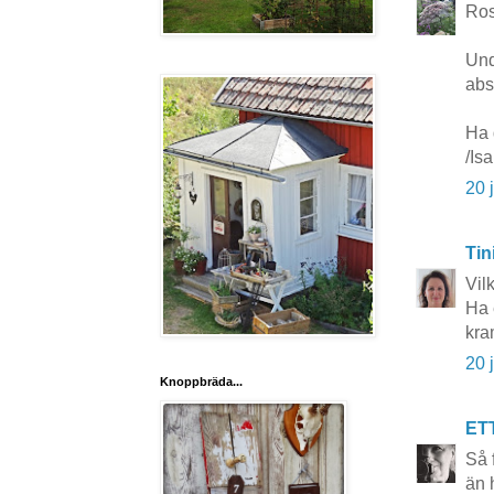
Ros
Und
abso
Ha 
/Isa
20 
Tin
Vil
Ha 
kra
20 
Knoppbräda...
ET
Så 
än 