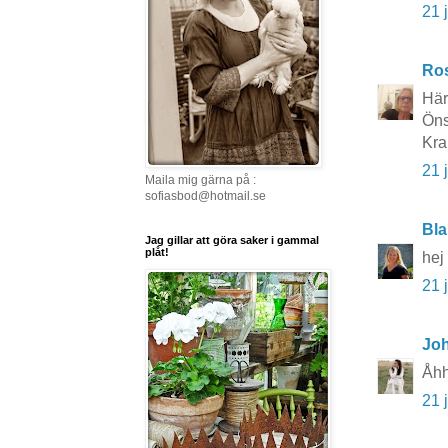
21 
Ros
Här
Öns
Kr
21 
Maila mig gärna på :
sofiasbod@hotmail.se
Bla
Jag gillar att göra saker i gammal
plåt!
hej
21 
Joh
Åhh
21 