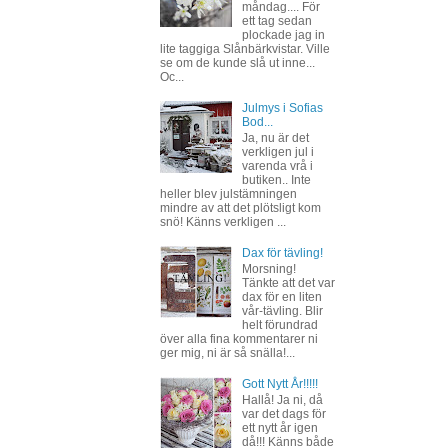
måndag.... För
ett tag sedan
plockade jag in
lite taggiga Slånbärkvistar. Ville
se om de kunde slå ut inne...
Oc...
Julmys i Sofias
Bod...
Ja, nu är det
verkligen jul i
varenda vrå i
butiken.. Inte
heller blev julstämningen
mindre av att det plötsligt kom
snö! Känns verkligen ...
Dax för tävling!
Morsning!
Tänkte att det var
dax för en liten
vår-tävling. Blir
helt förundrad
över alla fina kommentarer ni
ger mig, ni är så snälla!...
Gott Nytt År!!!!!
Hallå! Ja ni, då
var det dags för
ett nytt år igen
då!!! Känns både