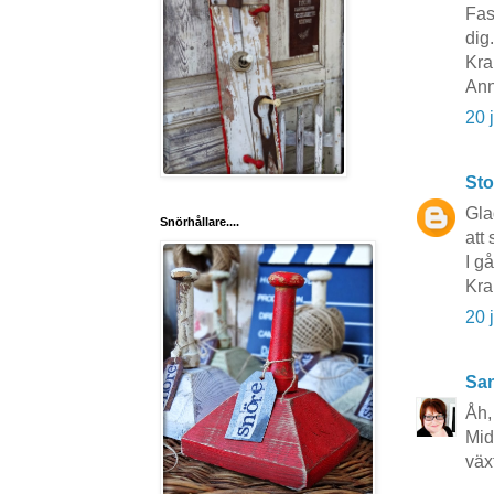
Fas
dig.
Kra
Ann
20 
Sto
Gla
Snörhållare....
att
I g
Kr
20 
San
Åh,
Mid
väx