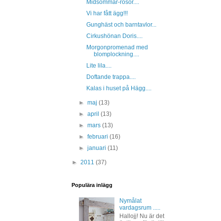
Midsommar-rosor....
Vi har fått ägg!!!
Gunghäst och barntavlor...
Cirkushönan Doris....
Morgonpromenad med
blomplockning....
Lite lila....
Doftande trappa....
Kalas i huset på Hägg....
►
maj
(13)
►
april
(13)
►
mars
(13)
►
februari
(16)
►
januari
(11)
►
2011
(37)
Populära inlägg
Nymålat
vardagsrum .....
Hallojj! Nu är det