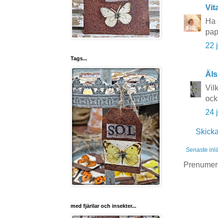
Vit
Ha 
pap
22 
Tags...
Äls
Vil
ock
24 
Skick
Senaste inl
Prenumer
med fjärilar och insekter...