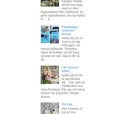
härliga! Tänkte
att det var dags
med en liten
lägesrapport från växthuset. En
grön loppisfyndad stol har flyttat
in..... E...
Färgskygga
ombedes
blunda.....
Hallå där på er!
Just nu är jag
mitt uppe i en
massa målande. Tillverkar
saker till butiken så det bara
sprutar om det! Jag är lite så
att...
Lite rosa jul i
köket......
Hallå på er! Då
är jag tillbaka
då.... Har varit på
Västkusten hos
mina föräldrar. Där jag och mina
systrar har julpyntat, hämtat
granar, ...
Om mig......
Hej! Hoppas ni
har en bra