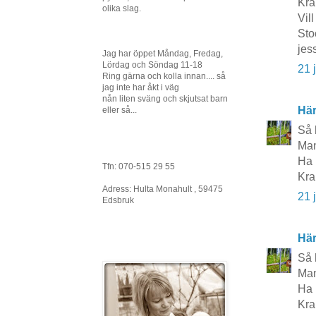
Kra
olika slag.
Vil
Sto
jes
Jag har öppet Måndag, Fredag,
Lördag och Söndag 11-18
21 
Ring gärna och kolla innan.... så
jag inte har åkt i väg
nån liten sväng och skjutsat barn
Här
eller så...
Så 
Man
Ha 
Tfn: 070-515 29 55
Kra
Adress: Hulta Monahult , 59475
21 
Edsbruk
Här
Så 
Man
Ha 
Kra