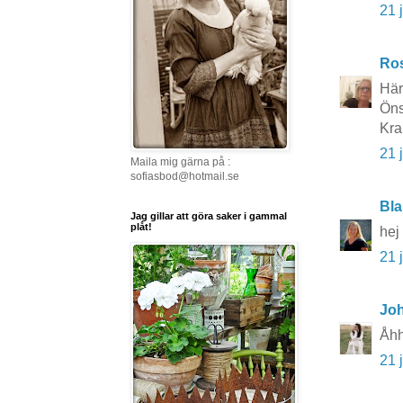
21 
Ros
Här
Öns
Kr
21 
Maila mig gärna på :
sofiasbod@hotmail.se
Bla
Jag gillar att göra saker i gammal
plåt!
hej
21 
Joh
Åhh
21 