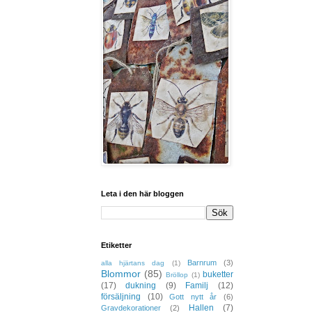
Leta i den här bloggen
Etiketter
Barnrum
(3)
alla hjärtans dag
(1)
Blommor
(85)
buketter
Bröllop
(1)
(17)
dukning
(9)
Familj
(12)
försäljning
(10)
Gott nytt år
(6)
Hallen
(7)
Gravdekorationer
(2)