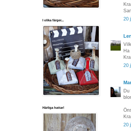
Kra
Sa
20 
I olika färger...
Le
Vil
Ha 
Kra
20 
Mar
Du 
blom
Härliga hattar!
Öns
Kra
20 