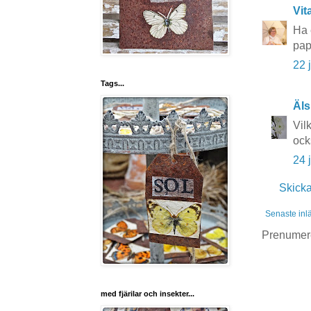
Vit
Ha 
pap
22 
Tags...
Äls
Vil
ock
24 
Skick
Senaste inl
Prenumer
med fjärilar och insekter...