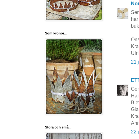
No
Ser
har
buk
Som kronor...
Öns
Kra
Ulr
21 
ET
Go
Hän
Blev
Gla
Kra
Ann
Stora och små...
22 