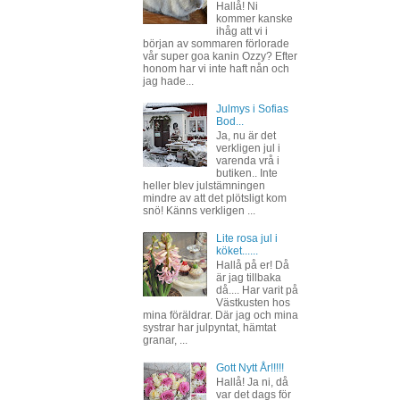
Hallå! Ni
kommer kanske
ihåg att vi i
början av sommaren förlorade
vår super goa kanin Ozzy? Efter
honom har vi inte haft nån och
jag hade...
Julmys i Sofias
Bod...
Ja, nu är det
verkligen jul i
varenda vrå i
butiken.. Inte
heller blev julstämningen
mindre av att det plötsligt kom
snö! Känns verkligen ...
Lite rosa jul i
köket......
Hallå på er! Då
är jag tillbaka
då.... Har varit på
Västkusten hos
mina föräldrar. Där jag och mina
systrar har julpyntat, hämtat
granar, ...
Gott Nytt År!!!!!
Hallå! Ja ni, då
var det dags för