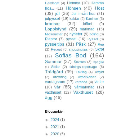
Hemma
(10)
Hemma
Hemlagat
(4)
Hönsen
(40)
Höst
hos...
(11)
(39)
jul
(36)
Jul i vårt hus
(21)
julpyssel
(19)
kakfat
(2)
Kaninen
(3)
kransar
(32)
köket
(9)
Loppisfynd
(29)
marknad
(15)
nyheter
(9)
Midsommar
(5)
odling
(3)
Plantor
(7)
pyssel
(16)
Pyssel
(3)
pysseltips
(81)
Påsk
(27)
Rea
Skrot
(2)
Recept
(5)
shoppingtips
(5)
Sofias Bod
(164)
(12)
Sommar
(37)
Sovrum
(3)
speglar
Stolar
(2)
tidnings-reportage
(6)
(1)
Trädgård
(39)
Tävling
(4)
utflykt
(2)
utlottning
(2)
utmärkelser
(2)
vardagsrum
(17)
vinter
veranda
(4)
vår
(85)
(10)
vårmarknad
(12)
Växthuset
(28)
växthuset
(12)
ägg
(46)
Bloggarkiv
►
2024
(1)
►
2021
(1)
►
2020
(5)