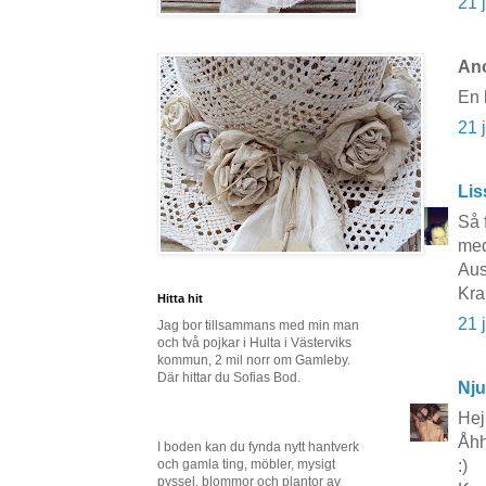
21 
Ano
En 
21 
Lis
Så 
med
Aus
Kra
Hitta hit
21 
Jag bor tillsammans med min man
och två pojkar i Hulta i Västerviks
kommun, 2 mil norr om Gamleby.
Där hittar du Sofias Bod.
Nju
Hej
Åhh
I boden kan du fynda nytt hantverk
och gamla ting, möbler, mysigt
:)
pyssel, blommor och plantor av