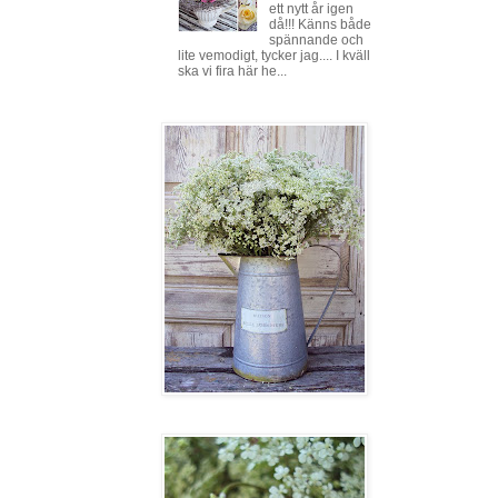
ett nytt år igen
då!!! Känns både
spännande och
lite vemodigt, tycker jag.... I kväll
ska vi fira här he...