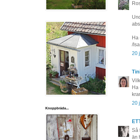
Ros
Und
abso
Ha 
/Isa
20 
Tin
Vil
Ha 
kra
20 
Knoppbräda...
ET
Så 
än 