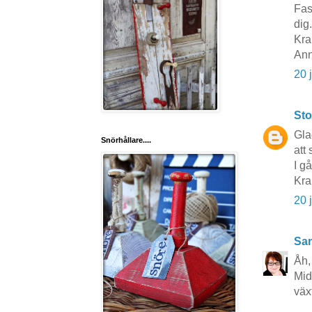
Fas
dig.
Kra
Ann
20 
Sto
Gla
Snörhållare....
att
I g
Kr
20 
San
Åh,
Mid
väx