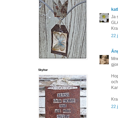
kat
Ja s
GL
Kra
22 
Äng
Mne
gjo
Skyltar
Hop
och
Kan
Kra
22 