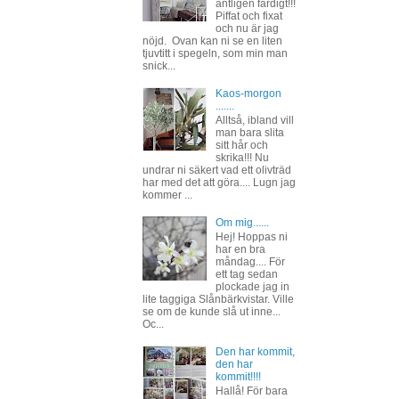
äntligen färdigt!!!
Piffat och fixat
och nu är jag
nöjd. Ovan kan ni se en liten
tjuvtitt i spegeln, som min man
snick...
Kaos-morgon
.......
Alltså, ibland vill
man bara slita
sitt hår och
skrika!!! Nu
undrar ni säkert vad ett olivträd
har med det att göra.... Lugn jag
kommer ...
Om mig......
Hej! Hoppas ni
har en bra
måndag.... För
ett tag sedan
plockade jag in
lite taggiga Slånbärkvistar. Ville
se om de kunde slå ut inne...
Oc...
Den har kommit,
den har
kommit!!!!
Hallå! För bara