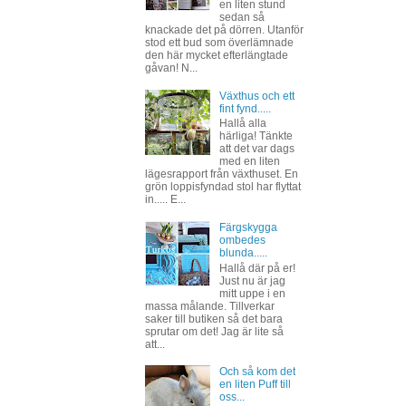
en liten stund
sedan så
knackade det på dörren. Utanför
stod ett bud som överlämnade
den här mycket efterlängtade
gåvan! N...
Växthus och ett
fint fynd.....
Hallå alla
härliga! Tänkte
att det var dags
med en liten
lägesrapport från växthuset. En
grön loppisfyndad stol har flyttat
in..... E...
Färgskygga
ombedes
blunda.....
Hallå där på er!
Just nu är jag
mitt uppe i en
massa målande. Tillverkar
saker till butiken så det bara
sprutar om det! Jag är lite så
att...
Och så kom det
en liten Puff till
oss...