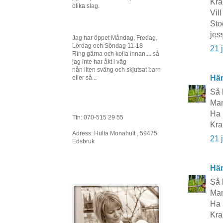
Kra
olika slag.
Vil
Sto
jes
Jag har öppet Måndag, Fredag,
Lördag och Söndag 11-18
21 
Ring gärna och kolla innan.... så
jag inte har åkt i väg
nån liten sväng och skjutsat barn
Här
eller så...
Så 
Man
Ha 
Tfn: 070-515 29 55
Kra
Adress: Hulta Monahult , 59475
21 
Edsbruk
Här
Så 
Man
Ha 
Kra