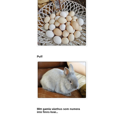
Puff
Mitt gamla växthus som numera
inte finns kvar...