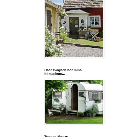
I hönsvagnen bor mina
hönapönor...
Tuppen Mosart