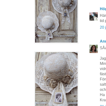
Hö
Här
tid
20 
An
SÅÅ
Jag
Min
vid
fäs
För
sal
och
Ha 
Kr