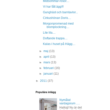
Midsommar-rosor....
Vi har fått ägg!!!
Gunghäst och barntavlor...
Cirkushönan Doris....
Morgonpromenad med
blomplockning....
Lite lila....
Doftande trappa....
Kalas i huset på Hägg....
►
maj
(13)
►
april
(13)
►
mars
(13)
►
februari
(16)
►
januari
(11)
►
2011
(37)
Populära inlägg
Nymålat
vardagsrum .....
Hallojj! Nu är det