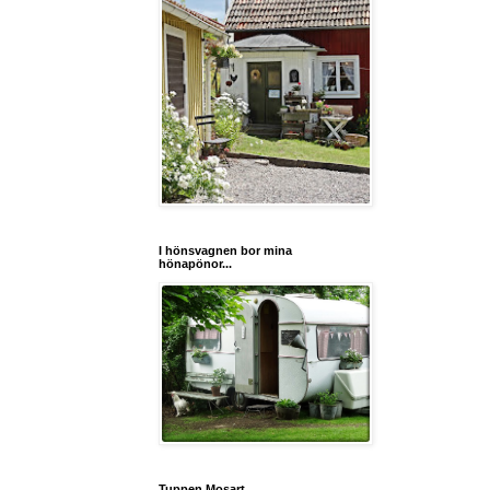
I hönsvagnen bor mina
hönapönor...
Tuppen Mosart