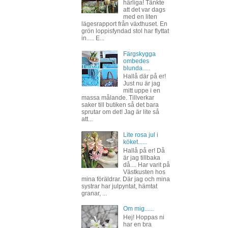
härliga! Tänkte
att det var dags
med en liten
lägesrapport från växthuset. En
grön loppisfyndad stol har flyttat
in..... E...
Färgskygga
ombedes
blunda.....
Hallå där på er!
Just nu är jag
mitt uppe i en
massa målande. Tillverkar
saker till butiken så det bara
sprutar om det! Jag är lite så
att...
Lite rosa jul i
köket......
Hallå på er! Då
är jag tillbaka
då.... Har varit på
Västkusten hos
mina föräldrar. Där jag och mina
systrar har julpyntat, hämtat
granar, ...
Om mig......
Hej! Hoppas ni
har en bra