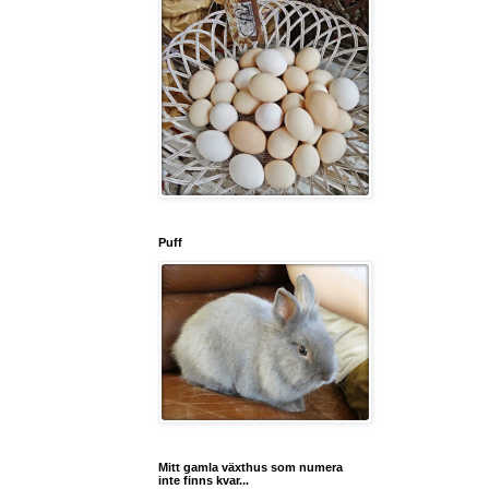
Puff
Mitt gamla växthus som numera
inte finns kvar...