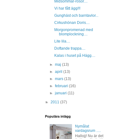
Midsommar-rosor....
Vi har fått ägg!!!
Gunghäst och barntavlor...
Cirkushönan Doris....
Morgonpromenad med
blomplockning....
Lite lila....
Doftande trappa....
Kalas i huset på Hägg....
►
maj
(13)
►
april
(13)
►
mars
(13)
►
februari
(16)
►
januari
(11)
►
2011
(37)
Populära inlägg
Nymålat
vardagsrum .....
Hallojj! Nu är det