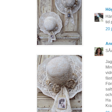
Hö
Här
tid
20 
An
SÅÅ
Jag
Min
vid
fäs
För
sal
och
Ha 
Kr