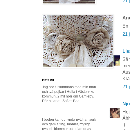
21 
Ano
En 
21 
Lis
Så 
med
Aus
Kra
Hitta hit
21 
Jag bor tillsammans med min man
och två pojkar i Hulta i Västerviks
kommun, 2 mil norr om Gamleby.
Där hittar du Sofias Bod.
Nju
Hej
Åhh
I boden kan du fynda nytt hantverk
och gamla ting, möbler, mysigt
:)
pyssel, blommor och plantor av