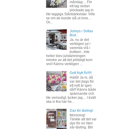
måndag.... För
ett tag sedan
plockade jag in
lite taggiga Slånbärkvistar. Ville
se om de kunde slå ut inne...
Oc...
Julmys i Sofias
Bod...
Ja, nu är det
verkligen jul i
varenda vrå i
butiken.. Inte
heller blev julstämningen
mindre av att det plötsligt kom
snö! Känns verkligen ...
Gott Nytt År!!!!!
Hallå! Ja ni, då
var det dags för
ett nytt år igen
då!!! Känns både
spännande och
lite vemodigt, tycker jag.... I kväll
ska vi fira här he...
Dax för tävling!
Morsning!
Tänkte att det var
dax för en liten
vår-tävling. Blir