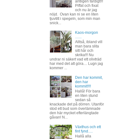
äntligen färdigt!!!
Piffat och fixat
och nu är jag
nöjd. Ovan kan ni se en liten
tjuvtitt i spegeln, som min man
snick...
Kaos-morgon
.......
Alltså, ibland vill
man bara slita
sitt hår och
skrika!!! Nu
undrar ni säkert vad ett olivträd
har med det att göra.... Lugn jag
kommer ...
Den har kommit,
den har
kommit!!!!
Hallå! För bara
en liten stund
sedan så
knackade det på dörren. Utanför
stod ett bud som överlämnade
den här mycket efterlängtade
gåvan! N...
Växthus och ett
fint fynd.....
Hallå alla