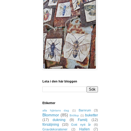
Leta i den här bloggen
Etiketter
Barnrum
(3)
alla hjärtans dag
(1)
Blommor
(85)
buketter
Bröllop
(1)
(17)
dukning
(9)
Familj
(12)
försäljning
(10)
Gott nytt år
(6)
Hallen
(7)
Gravdekorationer
(2)