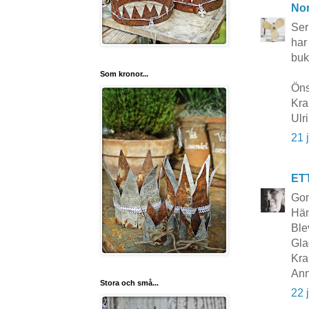
No
Ser
har
buk
Som kronor...
Öns
Kra
Ulr
21 
ET
Go
Hän
Blev
Gla
Kra
Ann
Stora och små...
22 