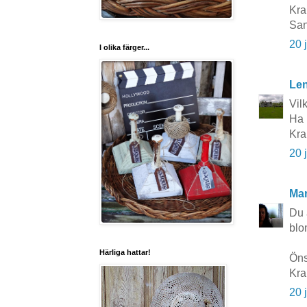
Kra
Sa
20 
I olika färger...
Le
Vil
Ha 
Kra
20 
Mar
Du 
blom
Härliga hattar!
Öns
Kra
20 