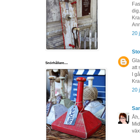
Fas
dig.
Kra
Ann
20 
Sto
Gla
Snörhållare....
att
I g
Kr
20 
San
Åh,
Mid
väx