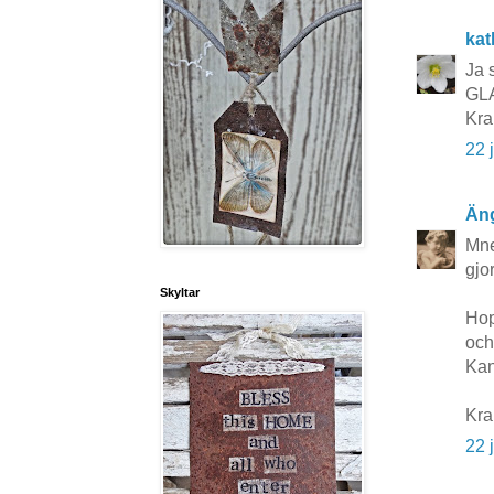
kat
Ja s
GL
Kra
22 
Äng
Mne
gjo
Skyltar
Hop
och
Kan
Kra
22 