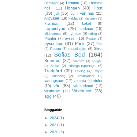
Hemma
(10)
Hemma
Hemlagat
(4)
Hönsen
(40)
Höst
hos...
(11)
(39)
jul
(36)
Jul i vårt hus
(21)
julpyssel
(19)
kakfat
(2)
Kaninen
(3)
kransar
(32)
köket
(9)
Loppisfynd
(29)
marknad
(15)
nyheter
(9)
Midsommar
(5)
odling
(3)
Plantor
(7)
pyssel
(16)
Pyssel
(3)
pysseltips
(81)
Påsk
(27)
Rea
Skrot
(2)
Recept
(5)
shoppingtips
(5)
Sofias Bod
(164)
(12)
Sommar
(37)
Sovrum
(3)
speglar
Stolar
(2)
tidnings-reportage
(6)
(1)
Trädgård
(39)
Tävling
(4)
utflykt
(2)
utlottning
(2)
utmärkelser
(2)
vardagsrum
(17)
vinter
veranda
(4)
vår
(85)
(10)
vårmarknad
(12)
Växthuset
(28)
växthuset
(12)
ägg
(46)
Bloggarkiv
►
2024
(1)
►
2021
(1)
►
2020
(5)