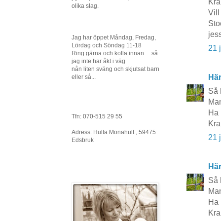
Kra
olika slag.
Vil
Sto
jes
Jag har öppet Måndag, Fredag,
Lördag och Söndag 11-18
21 
Ring gärna och kolla innan.... så
jag inte har åkt i väg
nån liten sväng och skjutsat barn
Här
eller så...
Så 
Man
Ha 
Tfn: 070-515 29 55
Kra
Adress: Hulta Monahult , 59475
21 
Edsbruk
Här
Så 
Man
Ha 
Kra