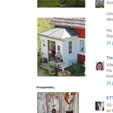
Ros
Und
abso
Ha 
/Isa
20 
Tin
Vil
Ha 
kra
20 
Knoppbräda...
ET
Så 
än 