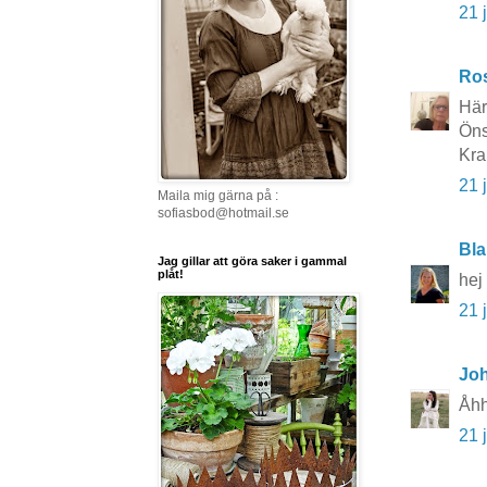
21 
Ros
Här
Öns
Kr
21 
Maila mig gärna på :
sofiasbod@hotmail.se
Bla
Jag gillar att göra saker i gammal
plåt!
hej
21 
Joh
Åhh
21 