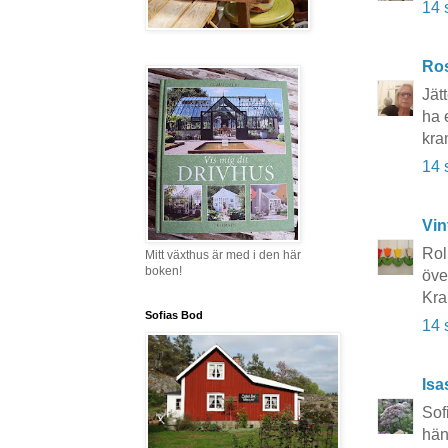
14 
Ros
Jätt
ha 
kra
14 
Vin
Rol
Mitt växthus är med i den här
boken!
över
Kra
Sofias Bod
14 
Isa
Sof
hän