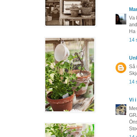
Mar
Va k
and
Ha 
14 
Un
Så 
Skj
14 
Vi i
Men
GRA
Öns
Sto