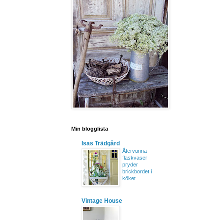
Min blogglista
Isas Trädgård
Återvunna
flaskvaser
pryder
brickbordet i
köket
Vintage House