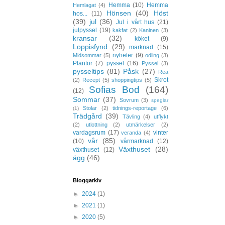
Hemma
(10)
Hemma
Hemlagat
(4)
Hönsen
(40)
Höst
hos...
(11)
(39)
jul
(36)
Jul i vårt hus
(21)
julpyssel
(19)
kakfat
(2)
Kaninen
(3)
kransar
(32)
köket
(9)
Loppisfynd
(29)
marknad
(15)
nyheter
(9)
Midsommar
(5)
odling
(3)
Plantor
(7)
pyssel
(16)
Pyssel
(3)
pysseltips
(81)
Påsk
(27)
Rea
Skrot
(2)
Recept
(5)
shoppingtips
(5)
Sofias Bod
(164)
(12)
Sommar
(37)
Sovrum
(3)
speglar
Stolar
(2)
tidnings-reportage
(6)
(1)
Trädgård
(39)
Tävling
(4)
utflykt
(2)
utlottning
(2)
utmärkelser
(2)
vardagsrum
(17)
vinter
veranda
(4)
vår
(85)
(10)
vårmarknad
(12)
Växthuset
(28)
växthuset
(12)
ägg
(46)
Bloggarkiv
►
2024
(1)
►
2021
(1)
►
2020
(5)