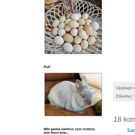
Puff
Upplagd 
Etiketter:
18 ko
Mitt gamla växthus som numera
San
inte finns kvar...