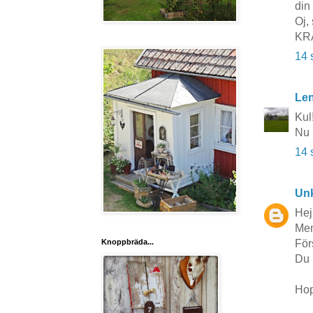
din 
Oj, 
KR
14 
Le
Kul!
Nu 
14 
Un
Hej
Men
För
Knoppbräda...
Du 
Hop