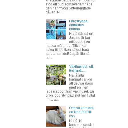
knackade det på dörren. Utanför
stod ett bud som överlämnade
den här mycket efterlängtade
gåvan! N...
Färgskygga
ombedes
blunda.....
Hallå där på er!
Just nu är jag
mitt uppe i en
massa målande. Tillverkar
saker till butiken så det bara
sprutar om det! Jag är lite så
att...
Växthus och ett
fint fynd.....
Hallå alla
härliga! Tänkte
att det var dags
med en liten
lägesrapport från växthuset. En
grön loppisfyndad stol har flyttat
in..... E...
Och så kom det
en liten Puff till
oss...
Hallå! Ni
kommer kanske