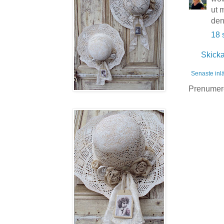
ut 
den
18 
Skick
Senaste inl
Prenumer