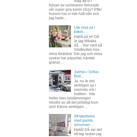
ihåg att vi i
början av sommaren förlorade
vår super goa kanin Ozzy? Efter
honom har vi inte haft nån och
jag hade...
Lite rosa jul i
köket......
Hallå på er! Då
är jag tillbaka
då.... Har varit på
Västkusten hos
mina föräldrar. Där jag och mina
systrar har julpyntat, hämtat
granar, ...
Julmys i Sofias
Bod...
Ja, nu är det
verkligen jul i
varenda vrå i
butiken.. Inte
heller blev julstämningen
mindre av att det plötsligt kom
snö! Känns verkligen ...
Att tapetsera
med gamla
annonser.....
Hallå! Då var det
ett tag sedan jag