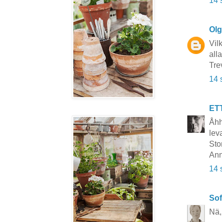
14 
Ol
Vil
alla
Tre
14 
ET
Åhh
lev
Sto
Ann
14 
Sof
Nä, 