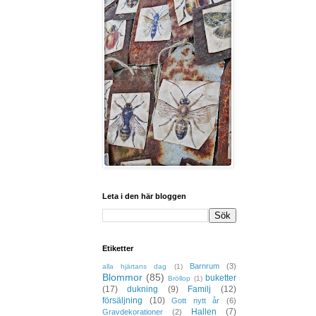
Leta i den här bloggen
Etiketter
Barnrum
(3)
alla hjärtans dag
(1)
Blommor
(85)
buketter
Bröllop
(1)
(17)
dukning
(9)
Familj
(12)
försäljning
(10)
Gott nytt år
(6)
Hallen
(7)
Gravdekorationer
(2)