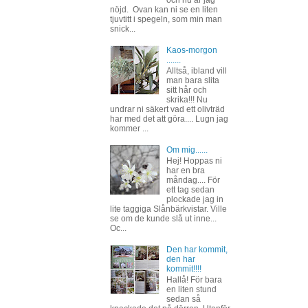
nöjd. Ovan kan ni se en liten
tjuvtitt i spegeln, som min man
snick...
Kaos-morgon
.......
Alltså, ibland vill
man bara slita
sitt hår och
skrika!!! Nu
undrar ni säkert vad ett olivträd
har med det att göra.... Lugn jag
kommer ...
Om mig......
Hej! Hoppas ni
har en bra
måndag.... För
ett tag sedan
plockade jag in
lite taggiga Slånbärkvistar. Ville
se om de kunde slå ut inne...
Oc...
Den har kommit,
den har
kommit!!!!
Hallå! För bara
en liten stund
sedan så