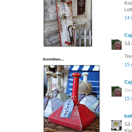
Kr
Lot
14 
Caj
Så 
Tre
Snörhållare....
15 
Caj
Den
15 
kat
Så 
Kla