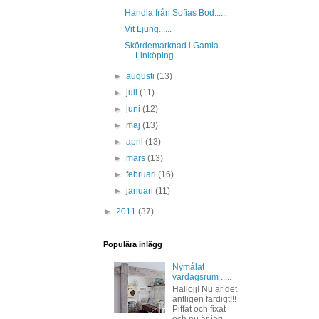
Handla från Sofias Bod......
Vit Ljung......
Skördemarknad i Gamla
Linköping....
►
augusti
(13)
►
juli
(11)
►
juni
(12)
►
maj
(13)
►
april
(13)
►
mars
(13)
►
februari
(16)
►
januari
(11)
►
2011
(37)
Populära inlägg
Nymålat
vardagsrum .....
Hallojj! Nu är det
äntligen färdigt!!!
Piffat och fixat
och nu är jag