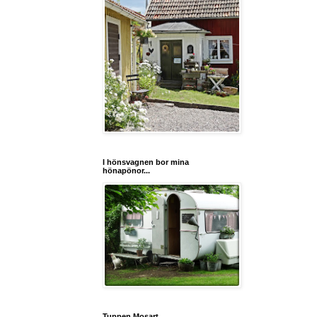
I hönsvagnen bor mina
hönapönor...
Tuppen Mosart