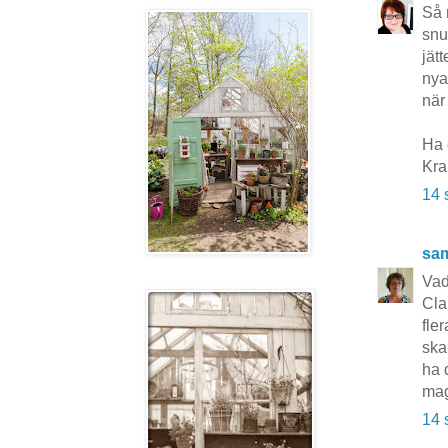
Så 
snu
jät
nya
när
Ha 
Kr
14 
sa
Vad
Cla
fle
ska
ha 
ma
14 