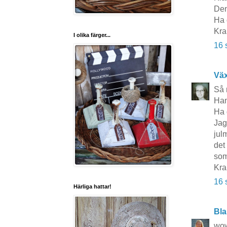
Den
Ha 
Kra
I olika färger...
16 
Vä
Så 
Han
Ha 
Jag
jul
det
som
Kra
16 
Härliga hattar!
Bla
wow