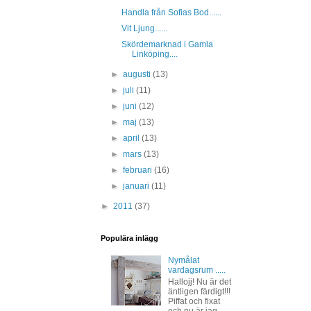
Handla från Sofias Bod......
Vit Ljung......
Skördemarknad i Gamla
Linköping....
►
augusti
(13)
►
juli
(11)
►
juni
(12)
►
maj
(13)
►
april
(13)
►
mars
(13)
►
februari
(16)
►
januari
(11)
►
2011
(37)
Populära inlägg
Nymålat
vardagsrum .....
Hallojj! Nu är det
äntligen färdigt!!!
Piffat och fixat
och nu är jag