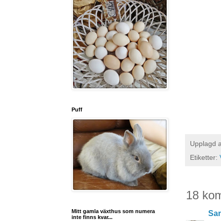
Puff
Upplagd 
Etiketter:
18 ko
Mitt gamla växthus som numera
San
inte finns kvar...