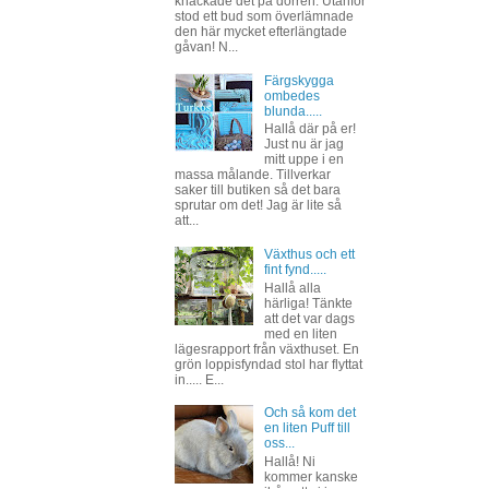
knackade det på dörren. Utanför
stod ett bud som överlämnade
den här mycket efterlängtade
gåvan! N...
Färgskygga
ombedes
blunda.....
Hallå där på er!
Just nu är jag
mitt uppe i en
massa målande. Tillverkar
saker till butiken så det bara
sprutar om det! Jag är lite så
att...
Växthus och ett
fint fynd.....
Hallå alla
härliga! Tänkte
att det var dags
med en liten
lägesrapport från växthuset. En
grön loppisfyndad stol har flyttat
in..... E...
Och så kom det
en liten Puff till
oss...
Hallå! Ni
kommer kanske