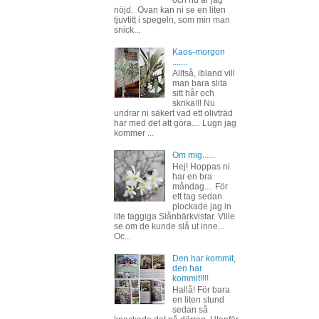
nöjd. Ovan kan ni se en liten
tjuvtitt i spegeln, som min man
snick...
Kaos-morgon
.......
Alltså, ibland vill
man bara slita
sitt hår och
skrika!!! Nu
undrar ni säkert vad ett olivträd
har med det att göra.... Lugn jag
kommer ...
Om mig......
Hej! Hoppas ni
har en bra
måndag.... För
ett tag sedan
plockade jag in
lite taggiga Slånbärkvistar. Ville
se om de kunde slå ut inne...
Oc...
Den har kommit,
den har
kommit!!!!
Hallå! För bara
en liten stund
sedan så