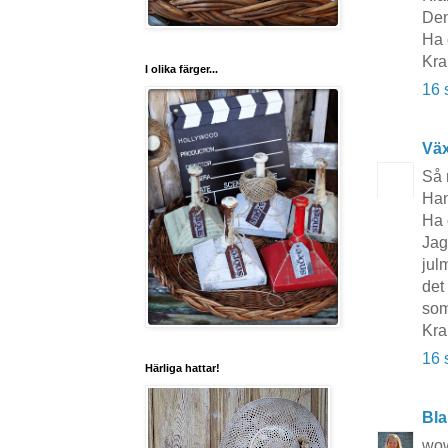
Den
Ha 
Kra
I olika färger...
16 
Vä
Så 
Han
Ha 
Jag
jul
det
som
Kra
16 
Härliga hattar!
Bla
wow