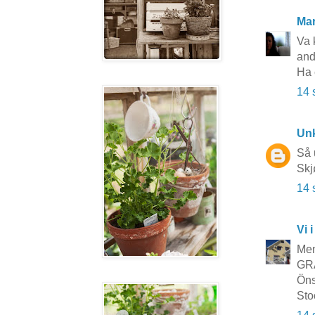
Mar
Va k
and
Ha 
14 
Un
Så 
Skj
14 
Vi i
Men
GRA
Öns
Sto