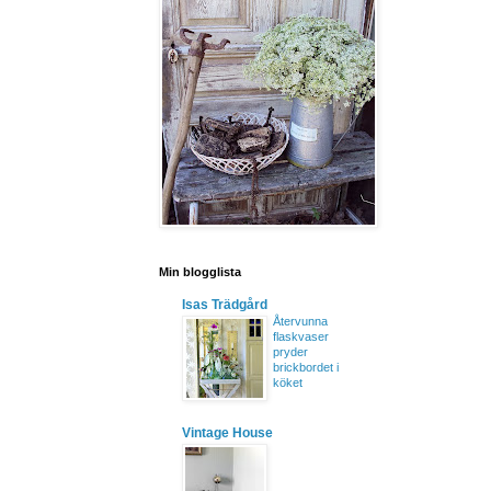
Min blogglista
Isas Trädgård
Återvunna
flaskvaser
pryder
brickbordet i
köket
Vintage House