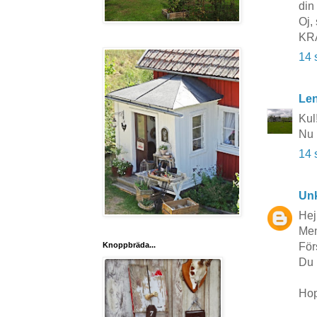
din 
Oj, 
KR
14 
Le
Kul!
Nu 
14 
Un
Hej
Men
För
Knoppbräda...
Du 
Hop