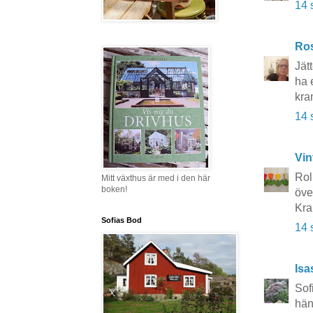
14 
Ros
Jätt
ha 
kra
14 
Vin
Rol
Mitt växthus är med i den här
boken!
över
Kra
Sofias Bod
14 
Isa
Sof
hän