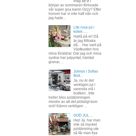
ihåg att vi i
början av sommaren förlorade
vår super goa kanin Ozzy? Efter
honom har vi inte haft nån och
jag hade...
Lite rosa jul i
köket......
Hallå på er! Då
är jag tillbaka
då.... Har varit på
Västkusten hos
mina föräldrar. Där jag och mina
systrar har julpyntat, hämtat
granar, ...
Julmys i Sofias
Bod...
Ja, nu är det
verkligen jul i
varenda vrå i
butiken.. Inte
heller blev julstämningen
mindre av att det plötsligt kom
snö! Känns verkligen ...
GOD JUL....
Hej! Ja, har man
inte så mycket
julstämning ute
så får man fixa