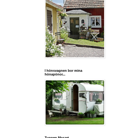
I hönsvagnen bor mina
hönapönor...
Tuppen Mosart