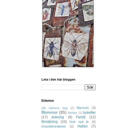
Leta i den här bloggen
Etiketter
Barnrum
(3)
alla hjärtans dag
(1)
Blommor
(85)
buketter
Bröllop
(1)
(17)
dukning
(9)
Familj
(12)
försäljning
(10)
Gott nytt år
(6)
Hallen
(7)
Gravdekorationer
(2)