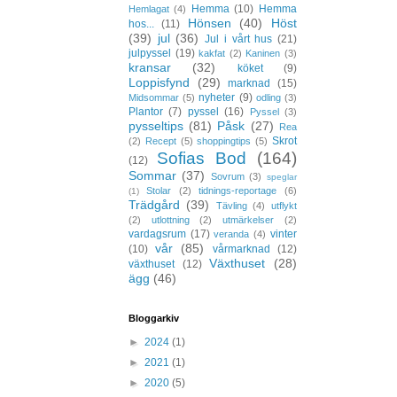
Hemma
(10)
Hemma
Hemlagat
(4)
Hönsen
(40)
Höst
hos...
(11)
(39)
jul
(36)
Jul i vårt hus
(21)
julpyssel
(19)
kakfat
(2)
Kaninen
(3)
kransar
(32)
köket
(9)
Loppisfynd
(29)
marknad
(15)
nyheter
(9)
Midsommar
(5)
odling
(3)
Plantor
(7)
pyssel
(16)
Pyssel
(3)
pysseltips
(81)
Påsk
(27)
Rea
Skrot
(2)
Recept
(5)
shoppingtips
(5)
Sofias Bod
(164)
(12)
Sommar
(37)
Sovrum
(3)
speglar
Stolar
(2)
tidnings-reportage
(6)
(1)
Trädgård
(39)
Tävling
(4)
utflykt
(2)
utlottning
(2)
utmärkelser
(2)
vardagsrum
(17)
vinter
veranda
(4)
vår
(85)
(10)
vårmarknad
(12)
Växthuset
(28)
växthuset
(12)
ägg
(46)
Bloggarkiv
►
2024
(1)
►
2021
(1)
►
2020
(5)