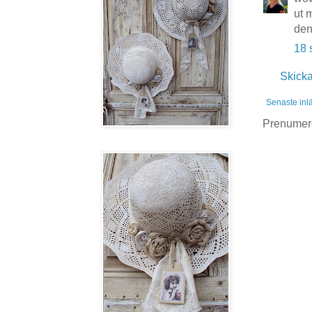
ut 
den
18 
Skick
Senaste inl
Prenumer