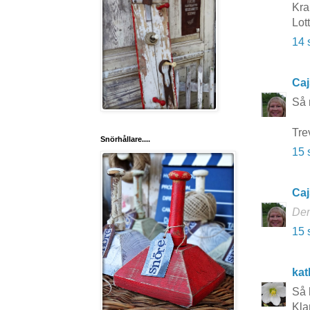
Kr
Lot
14 
Caj
Så 
Tre
Snörhållare....
15 
Caj
Den
15 
kat
Så 
Kla