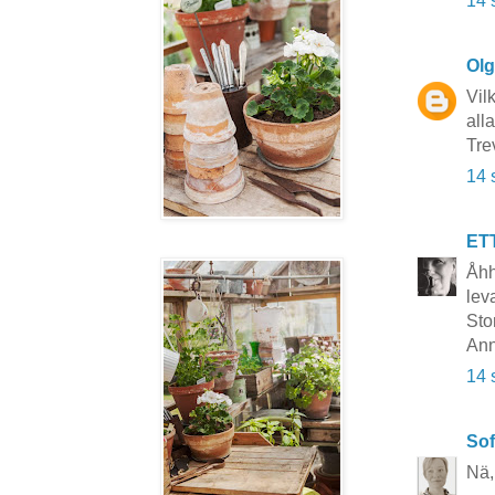
14 
Ol
Vil
alla
Tre
14 
ET
Åhh
lev
Sto
Ann
14 
Sof
Nä, 