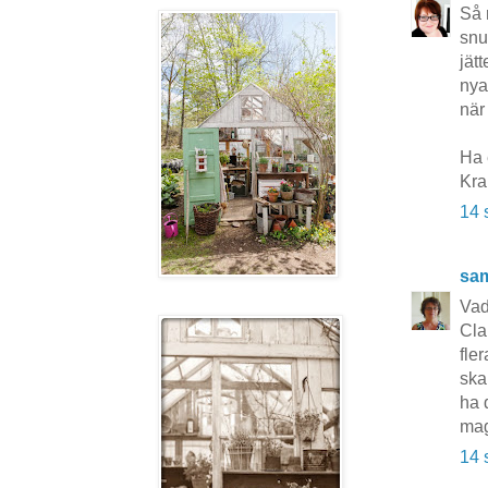
Så 
snu
jät
nya
när
Ha 
Kr
14 
sa
Vad
Cla
fle
ska
ha 
ma
14 