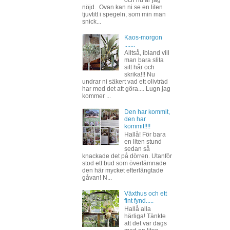
nöjd. Ovan kan ni se en liten
tjuvtitt i spegeln, som min man
snick...
Kaos-morgon
.......
Alltså, ibland vill
man bara slita
sitt hår och
skrika!!! Nu
undrar ni säkert vad ett olivträd
har med det att göra.... Lugn jag
kommer ...
Den har kommit,
den har
kommit!!!!
Hallå! För bara
en liten stund
sedan så
knackade det på dörren. Utanför
stod ett bud som överlämnade
den här mycket efterlängtade
gåvan! N...
Växthus och ett
fint fynd.....
Hallå alla
härliga! Tänkte
att det var dags