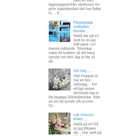
med en liten
lägesrapport från växthuset. En
grön loppisfyndad stol har flyttat
in..... E...
Färgskygga
ombedes
blunda.....
Hallå där på er!
Just nu är jag
mitt uppe i en
massa målande. Tillverkar
saker till butiken så det bara
sprutar om det! Jag är lite så
att...
Om mig......
Hej! Hoppas ni
har en bra
måndag.... För
ett tag sedan
plockade jag in
lite taggiga Slånbärkvistar. Ville
se om de kunde slå ut inne...
Oc...
Lite rosa jul i
köket......
Hallå på er! Då
är jag tillbaka
då.... Har varit på