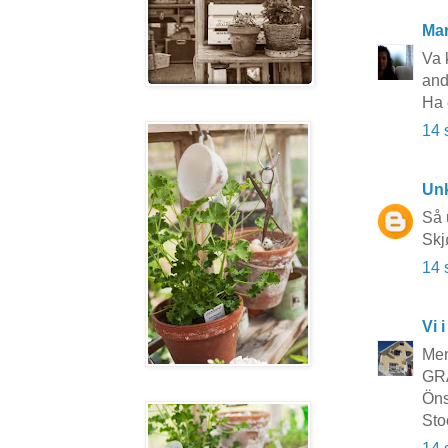
Mar
Va k
and
Ha 
14 
Un
Så 
Skj
14 
Vi i
Men
GRA
Öns
Sto