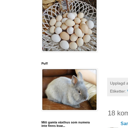
Puff
Upplagd 
Etiketter:
18 ko
Mitt gamla växthus som numera
San
inte finns kvar...