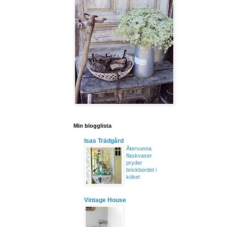
Min blogglista
Isas Trädgård
Återvunna
flaskvaser
pryder
brickbordet i
köket
Vintage House