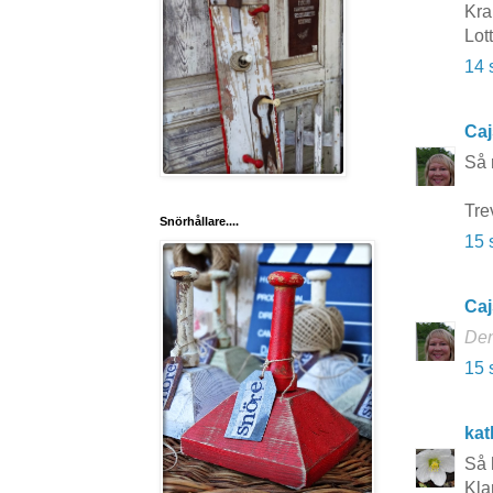
Kr
Lot
14 
Caj
Så 
Tre
Snörhållare....
15 
Caj
Den
15 
kat
Så 
Kla