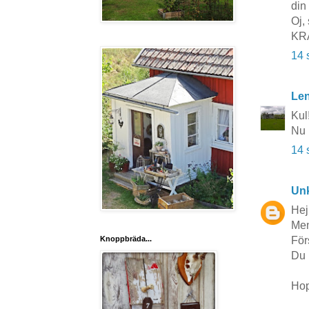
din 
Oj, 
KR
14 
Le
Kul!
Nu 
14 
Un
Hej
Men
För
Knoppbräda...
Du 
Hop