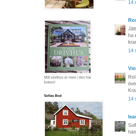
14 
Ros
Jätt
ha 
kra
14 
Vin
Rol
Mitt växthus är med i den här
boken!
över
Kra
Sofias Bod
14 
Isa
Sof
hän