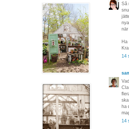
Så 
snu
jät
nya
när
Ha 
Kr
14 
sa
Vad
Cla
fle
ska
ha 
ma
14 