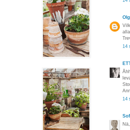
14 
Ol
Vil
alla
Tre
14 
ET
Åhh
lev
Sto
Ann
14 
Sof
Nä, 