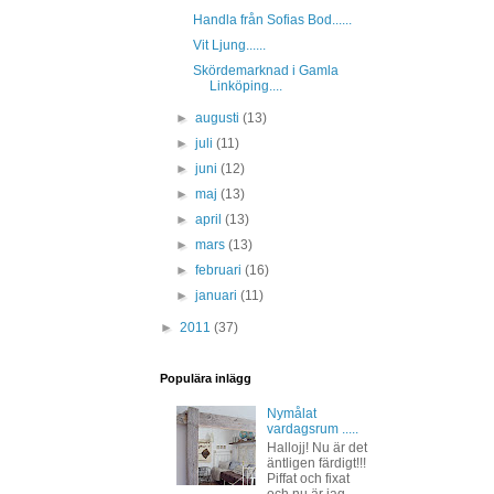
Handla från Sofias Bod......
Vit Ljung......
Skördemarknad i Gamla
Linköping....
►
augusti
(13)
►
juli
(11)
►
juni
(12)
►
maj
(13)
►
april
(13)
►
mars
(13)
►
februari
(16)
►
januari
(11)
►
2011
(37)
Populära inlägg
Nymålat
vardagsrum .....
Hallojj! Nu är det
äntligen färdigt!!!
Piffat och fixat
och nu är jag