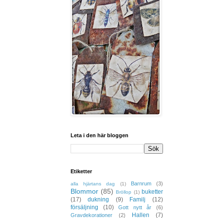
Leta i den här bloggen
Etiketter
Barnrum
(3)
alla hjärtans dag
(1)
Blommor
(85)
buketter
Bröllop
(1)
(17)
dukning
(9)
Familj
(12)
försäljning
(10)
Gott nytt år
(6)
Hallen
(7)
Gravdekorationer
(2)