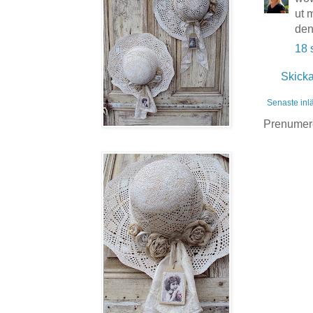
ut 
den
18 
Skick
Senaste inl
Prenumer