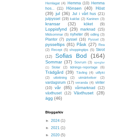
Hemma
(10)
Hemma
Hemlagat
(4)
Hönsen
(40)
Höst
hos...
(11)
(39)
jul
(36)
Jul i vårt hus
(21)
julpyssel
(19)
kakfat
(2)
Kaninen
(3)
kransar
(32)
köket
(9)
Loppisfynd
(29)
marknad
(15)
nyheter
(9)
Midsommar
(5)
odling
(3)
Plantor
(7)
pyssel
(16)
Pyssel
(3)
pysseltips
(81)
Påsk
(27)
Rea
Skrot
(2)
Recept
(5)
shoppingtips
(5)
Sofias Bod
(164)
(12)
Sommar
(37)
Sovrum
(3)
speglar
Stolar
(2)
tidnings-reportage
(6)
(1)
Trädgård
(39)
Tävling
(4)
utflykt
(2)
utlottning
(2)
utmärkelser
(2)
vardagsrum
(17)
vinter
veranda
(4)
vår
(85)
(10)
vårmarknad
(12)
Växthuset
(28)
växthuset
(12)
ägg
(46)
Bloggarkiv
►
2024
(1)
►
2021
(1)
►
2020
(5)