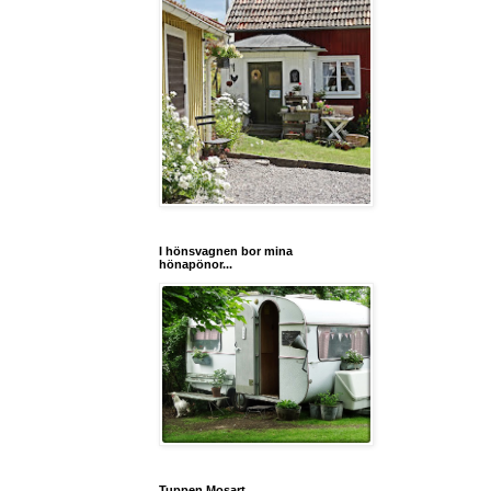
I hönsvagnen bor mina
hönapönor...
Tuppen Mosart