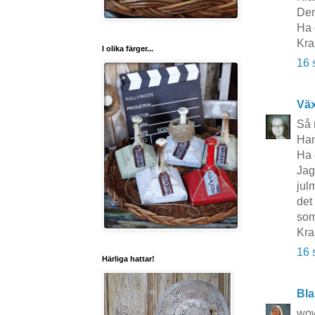
Den
Ha 
Kra
I olika färger...
16 
Vä
Så 
Han
Ha 
Jag
jul
det
som
Kra
16 
Härliga hattar!
Bla
wow