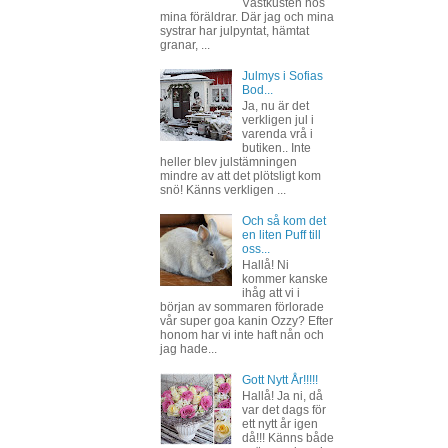
Västkusten hos
mina föräldrar. Där jag och mina
systrar har julpyntat, hämtat
granar, ...
Julmys i Sofias
Bod...
Ja, nu är det
verkligen jul i
varenda vrå i
butiken.. Inte
heller blev julstämningen
mindre av att det plötsligt kom
snö! Känns verkligen ...
Och så kom det
en liten Puff till
oss...
Hallå! Ni
kommer kanske
ihåg att vi i
början av sommaren förlorade
vår super goa kanin Ozzy? Efter
honom har vi inte haft nån och
jag hade...
Gott Nytt År!!!!!
Hallå! Ja ni, då
var det dags för
ett nytt år igen
då!!! Känns både