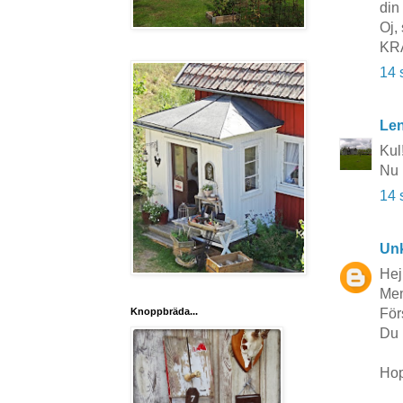
din 
Oj, 
KR
14 
Le
Kul!
Nu 
14 
Un
Hej
Men
För
Knoppbräda...
Du 
Hop