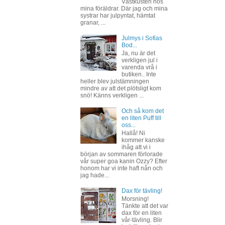
Västkusten hos
mina föräldrar. Där jag och mina
systrar har julpyntat, hämtat
granar, ...
Julmys i Sofias
Bod...
Ja, nu är det
verkligen jul i
varenda vrå i
butiken.. Inte
heller blev julstämningen
mindre av att det plötsligt kom
snö! Känns verkligen ...
Och så kom det
en liten Puff till
oss...
Hallå! Ni
kommer kanske
ihåg att vi i
början av sommaren förlorade
vår super goa kanin Ozzy? Efter
honom har vi inte haft nån och
jag hade...
Dax för tävling!
Morsning!
Tänkte att det var
dax för en liten
vår-tävling. Blir