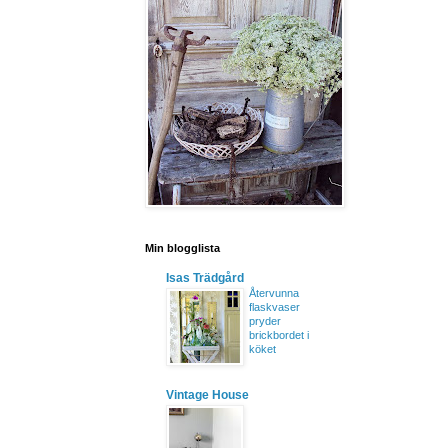
Min blogglista
Isas Trädgård
Återvunna
flaskvaser
pryder
brickbordet i
köket
Vintage House