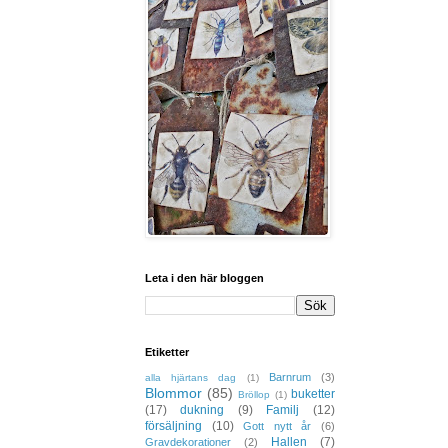
Leta i den här bloggen
Etiketter
Barnrum
(3)
alla hjärtans dag
(1)
Blommor
(85)
buketter
Bröllop
(1)
(17)
dukning
(9)
Familj
(12)
försäljning
(10)
Gott nytt år
(6)
Hallen
(7)
Gravdekorationer
(2)