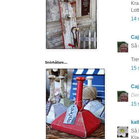
Kr
Lot
14 
Caj
Så 
Tre
Snörhållare....
15 
Caj
Den
15 
kat
Så 
Kla