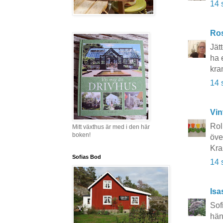
14 
Ros
Jätt
ha 
kra
14 
Vin
Rol
Mitt växthus är med i den här
boken!
över
Kra
Sofias Bod
14 
Isa
Sof
hän