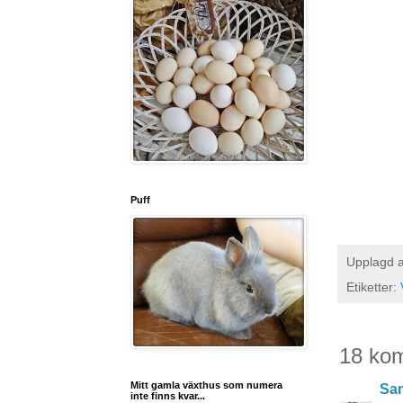
Puff
Upplagd 
Etiketter:
18 ko
Mitt gamla växthus som numera
San
inte finns kvar...