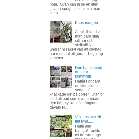
nöjd. Ovan kan ni se en liten
tjuvtitt i spegeln, som min man
snick...
Kaos-morgon
.......
Alltså, ibland vill
man bara slita
sitt hår och
skrika!!! Nu
undrar ni säkert vad ett olivträd
har med det att göra.... Lugn jag
kommer ...
Den har kommit,
den har
kommit!!!!
Hallå! För bara
en liten stund
sedan så
knackade det på dörren. Utanför
stod ett bud som överlämnade
den här mycket efterlängtade
gåvan! N...
Växthus och ett
fint fynd.....
Hallå alla
härliga! Tänkte
att det var dags