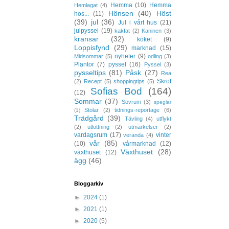
Hemma
(10)
Hemma
Hemlagat
(4)
Hönsen
(40)
Höst
hos...
(11)
(39)
jul
(36)
Jul i vårt hus
(21)
julpyssel
(19)
kakfat
(2)
Kaninen
(3)
kransar
(32)
köket
(9)
Loppisfynd
(29)
marknad
(15)
nyheter
(9)
Midsommar
(5)
odling
(3)
Plantor
(7)
pyssel
(16)
Pyssel
(3)
pysseltips
(81)
Påsk
(27)
Rea
Skrot
(2)
Recept
(5)
shoppingtips
(5)
Sofias Bod
(164)
(12)
Sommar
(37)
Sovrum
(3)
speglar
Stolar
(2)
tidnings-reportage
(6)
(1)
Trädgård
(39)
Tävling
(4)
utflykt
(2)
utlottning
(2)
utmärkelser
(2)
vardagsrum
(17)
vinter
veranda
(4)
vår
(85)
(10)
vårmarknad
(12)
Växthuset
(28)
växthuset
(12)
ägg
(46)
Bloggarkiv
►
2024
(1)
►
2021
(1)
►
2020
(5)