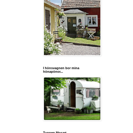
I hönsvagnen bor mina
hönapönor...
Tuppen Mosart