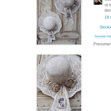
ut 
den
18 
Skick
Senaste inl
Prenumer