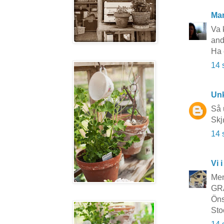
Mar
Va k
and
Ha 
14 
Un
Så 
Skj
14 
Vi i
Men
GRA
Öns
Sto