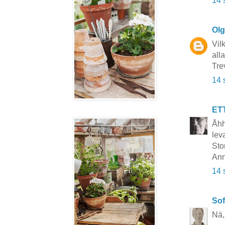
14 
Ol
Vil
alla
Tre
14 
ET
Åhh
lev
Sto
Ann
14 
Sof
Nä, 