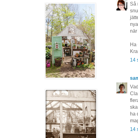
Så 
snu
jät
nya
när
Ha 
Kr
14 
sa
Vad
Cla
fle
ska
ha 
ma
14 