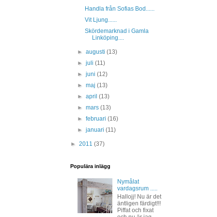
Handla från Sofias Bod......
Vit Ljung......
Skördemarknad i Gamla
Linköping....
►
augusti
(13)
►
juli
(11)
►
juni
(12)
►
maj
(13)
►
april
(13)
►
mars
(13)
►
februari
(16)
►
januari
(11)
►
2011
(37)
Populära inlägg
Nymålat
vardagsrum .....
Hallojj! Nu är det
äntligen färdigt!!!
Piffat och fixat
och nu är jag