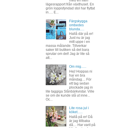
med en liten
lägesrapport från växthuset. En
grön loppisfyndad stol har flyttat
in..... E...
Färgskygga
ombedes
blunda.....
Hallå där på er!
Just nu är jag
mitt uppe i en
massa målande. Tillverkar
saker till butiken så det bara
sprutar om det! Jag är lite så
att...
Om mig......
Hej! Hoppas ni
har en bra
måndag.... För
ett tag sedan
plockade jag in
lite taggiga Slånbärkvistar. Ville
se om de kunde slå ut inne...
Oc...
Lite rosa jul i
köket......
Hallå på er! Då
är jag tillbaka
då.... Har varit på