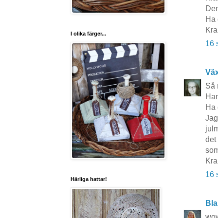
Den
Ha 
Kra
I olika färger...
16 
Vä
Så 
Han
Ha 
Jag
jul
det
som
Kra
16 
Härliga hattar!
Bla
wow