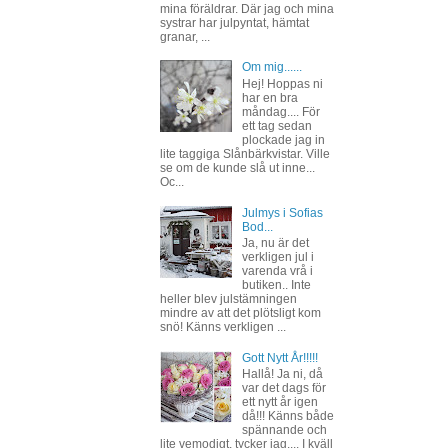
mina föräldrar. Där jag och mina
systrar har julpyntat, hämtat
granar, ...
Om mig......
Hej! Hoppas ni
har en bra
måndag.... För
ett tag sedan
plockade jag in
lite taggiga Slånbärkvistar. Ville
se om de kunde slå ut inne...
Oc...
Julmys i Sofias
Bod...
Ja, nu är det
verkligen jul i
varenda vrå i
butiken.. Inte
heller blev julstämningen
mindre av att det plötsligt kom
snö! Känns verkligen ...
Gott Nytt År!!!!!
Hallå! Ja ni, då
var det dags för
ett nytt år igen
då!!! Känns både
spännande och
lite vemodigt, tycker jag.... I kväll