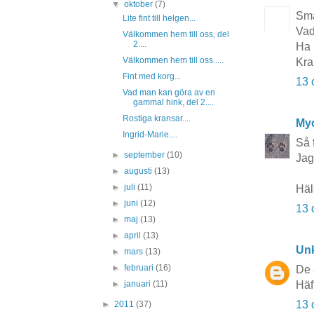
▼
oktober
(7)
Sma
Lite fint till helgen...
Vad
Välkommen hem till oss, del
2....
Ha 
Välkommen hem till oss.....
Kra
Fint med korg...
13 
Vad man kan göra av en
gammal hink, del 2....
Rostiga kransar....
Myc
Ingrid-Marie....
Så 
►
september
(10)
Jag
►
augusti
(13)
►
juli
(11)
Häl
►
juni
(12)
13 
►
maj
(13)
►
april
(13)
Un
►
mars
(13)
►
februari
(16)
De 
►
januari
(11)
Häf
13 
►
2011
(37)