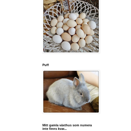
Puff
Mitt gamla växthus som numera
inte finns kvar...