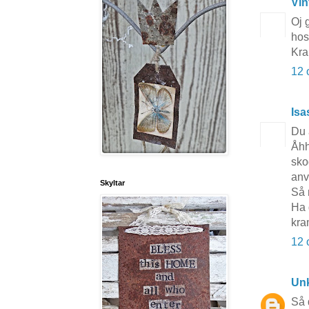
Vin
Oj g
hos
Kr
12 
Isa
Du 
Åhh
sko
anvä
Skyltar
Så 
Ha 
kra
12 
Un
Så d