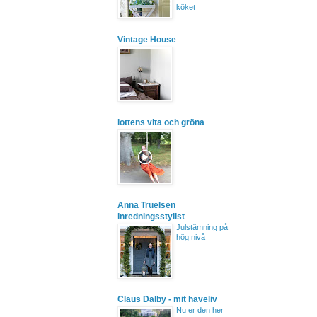
köket
Vintage House
lottens vita och gröna
Anna Truelsen
inredningsstylist
Julstämning på
hög nivå
Claus Dalby - mit haveliv
Nu er den her