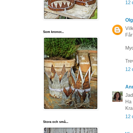
12 
Ol
Vilk
Som kronor...
Får
Myck
Tre
12 
An
Jad
Ha 
Kr
12 
Stora och små...