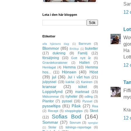
Sa
12 
Leta i den här bloggen
Lot
Etiketter
Wow
gjo
Barnrum
(3)
alla hjärtans dag
(1)
Blommor
(85)
buketter
Bröllop
(1)
Ha 
(17)
dukning
(9)
Familj
(12)
Lot
försäljning
(10)
Gott nytt år
(6)
Hallen
(7)
Gravdekorationer
(2)
12 
Hemma
(10)
Hemma
Hemlagat
(4)
Hönsen
(40)
Höst
hos...
(11)
(39)
jul
(36)
Jul i vårt hus
(21)
julpyssel
(19)
Tan
kakfat
(2)
Kaninen
(3)
kransar
(32)
köket
(9)
Fif
Loppisfynd
(29)
marknad
(15)
nyheter
(9)
myc
Midsommar
(5)
odling
(3)
Plantor
(7)
pyssel
(16)
Pyssel
(3)
pysseltips
(81)
Påsk
(27)
Rea
Kra
Skrot
(2)
Recept
(5)
shoppingtips
(5)
Sofias Bod
(164)
(12)
12 
Sommar
(37)
Sovrum
(3)
speglar
Stolar
(2)
tidnings-reportage
(6)
(1)