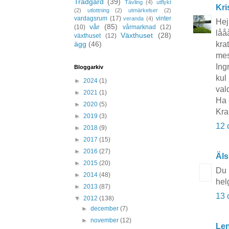
Trädgård
(39)
Tävling
(4)
utflykt
Kri
(2)
utlottning
(2)
utmärkelser
(2)
vardagsrum
(17)
vinter
veranda
(4)
Hej 
vår
(85)
(10)
vårmarknad
(12)
låå
Växthuset
(28)
växthuset
(12)
ägg
(46)
kra
mes
Ing
Bloggarkiv
kul
►
2024
(1)
val
►
2021
(1)
Ha e
►
2020
(5)
Kra
►
2019
(3)
12 
►
2018
(9)
►
2017
(15)
►
2016
(27)
Äls
►
2015
(20)
Du 
►
2014
(48)
hel
►
2013
(87)
13 
▼
2012
(138)
►
december
(7)
►
november
(12)
Le