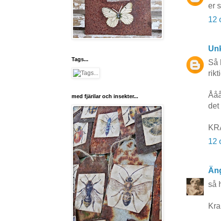
er 
12 
Un
Tags...
Så 
rik
Ååå
med fjärilar och insekter...
det 
KRA
12 
Äng
så 
Kra