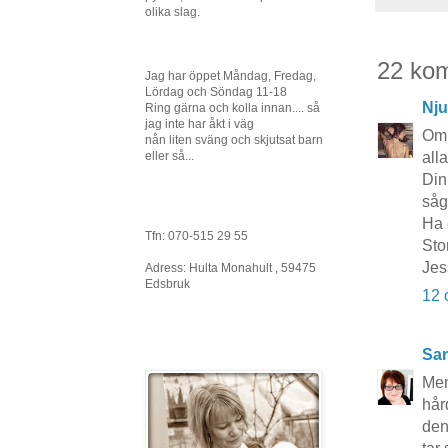
olika slag.
22 ko
Jag har öppet Måndag, Fredag,
Lördag och Söndag 11-18
Nju
Ring gärna och kolla innan.... så
jag inte har åkt i väg
Om 
nån liten sväng och skjutsat barn
eller så...
alla
Din
såg
Ha 
Tfn: 070-515 29 55
Sto
Jes
Adress: Hulta Monahult , 59475
Edsbruk
12 
San
Men
hår
den