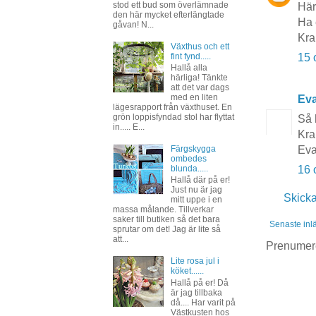
stod ett bud som överlämnade
Härl
den här mycket efterlängtade
Ha 
gåvan! N...
Kra
Växthus och ett
fint fynd.....
15 
Hallå alla
härliga! Tänkte
att det var dags
med en liten
Ev
lägesrapport från växthuset. En
grön loppisfyndad stol har flyttat
Så h
in..... E...
Kr
Färgskygga
Eva
ombedes
blunda.....
16 
Hallå där på er!
Just nu är jag
Skick
mitt uppe i en
massa målande. Tillverkar
saker till butiken så det bara
Senaste inl
sprutar om det! Jag är lite så
att...
Prenumer
Lite rosa jul i
köket......
Hallå på er! Då
är jag tillbaka
då.... Har varit på
Västkusten hos