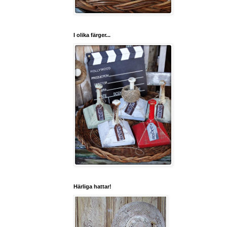
I olika färger...
Härliga hattar!