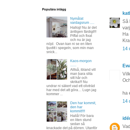
Populära inlägg
kat
Nymålat
Så 
vardagsrum .....
varj
Hallojj! Nu är det
äntligen färdigt!!!
Ha 
Piffat och fixat
och nu är jag
Kra
nöjd. Ovan kan ni se en liten
tjuvtitt i spegeln, som min man
14 
snick...
Kaos-morgon
.......
Ewa
Alltså, ibland vill
Vil
man bara slita
sitt hår och
Och
skrika!!! Nu
undrar ni säkert vad ett olivträd
har med det att göra.... Lugn jag
ha 
kommer ...
14 
Den har kommit,
den har
kommit!!!!
Hallå! För bara
idé
en liten stund
sedan så
Vad
knackade det på dörren. Utanför