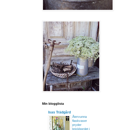
Min blogglista
Isas Trädgård
Återvunna
flaskvaser
pryder
brickbordet i