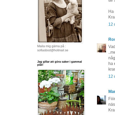
tar
Ha 
Kr
12 
Ros
Maila mig gärna på :
Vad 
sofiasbod@hotmail.se
..m
någ
Jag gillar att göra saker i gammal
ha 
plåt!
kra
12 
Mar
Fii
näst
Kra