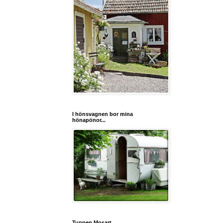
I hönsvagnen bor mina
hönapönor...
Tuppen Mosart