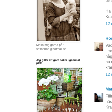
tar
Ha 
Kr
12 
Ros
Maila mig gärna på :
Vad 
sofiasbod@hotmail.se
..m
någ
Jag gillar att göra saker i gammal
ha 
plåt!
kra
12 
Mar
Fii
näst
Kra