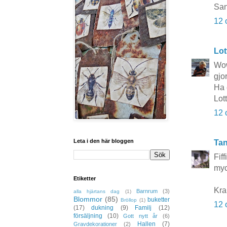
Sa
12 
Lot
Wow
gjo
Ha 
Lot
12 
Leta i den här bloggen
Tan
Fif
myc
Etiketter
Kra
Barnrum
(3)
alla hjärtans dag
(1)
Blommor
(85)
buketter
Bröllop
(1)
12 
(17)
dukning
(9)
Familj
(12)
försäljning
(10)
Gott nytt år
(6)
Hallen
(7)
Gravdekorationer
(2)