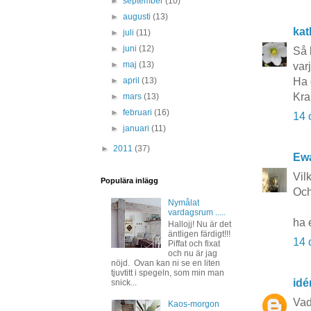
►
september
(10)
►
augusti
(13)
kat
►
juli
(11)
►
juni
(12)
Så 
►
maj
(13)
varj
►
april
(13)
Ha 
Kra
►
mars
(13)
►
februari
(16)
14 
►
januari
(11)
►
2011
(37)
Ewa
Vil
Populära inlägg
Och
Nymålat
vardagsrum .....
ha 
Hallojj! Nu är det
äntligen färdigt!!!
14 
Piffat och fixat
och nu är jag
nöjd. Ovan kan ni se en liten
tjuvtitt i spegeln, som min man
idé
snick...
Vad
Kaos-morgon