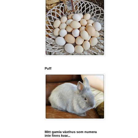
Puff
Mitt gamla växthus som numera
inte finns kvar...