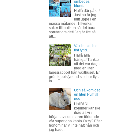
ombedes
blunda.....
Hallå där på er!
Just nu är jag
mitt uppe i en
massa målande. Tillverkar
saker till butiken så det bara
sprutar om det! Jag är lite så
att...
Växthus och ett
fint fynd.....
Hallå alla
härliga! Tänkte
att det var dags
med en liten
lägesrapport från växthuset. En
grön loppisfyndad stol har flyttat
in..... E...
Och så kom det
en liten Puff till
oss...
Hallå! Ni
kommer kanske
ihåg att vi i
början av sommaren förlorade
vår super goa kanin Ozzy? Efter
honom har vi inte haft nån och
jag hade...