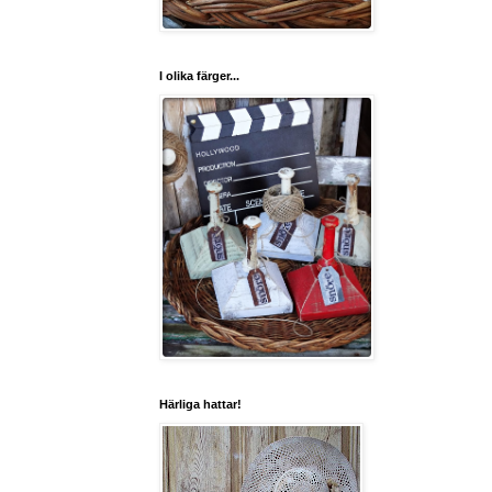
I olika färger...
Härliga hattar!