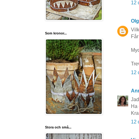
12 
Ol
Vilk
Som kronor...
Får
Myck
Tre
12 
An
Jad
Ha 
Kr
12 
Stora och små...