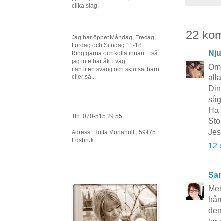
olika slag.
22 ko
Jag har öppet Måndag, Fredag,
Lördag och Söndag 11-18
Nju
Ring gärna och kolla innan.... så
jag inte har åkt i väg
Om 
nån liten sväng och skjutsat barn
eller så...
alla
Din
såg
Ha 
Tfn: 070-515 29 55
Sto
Jes
Adress: Hulta Monahult , 59475
Edsbruk
12 
San
Men
hår
den