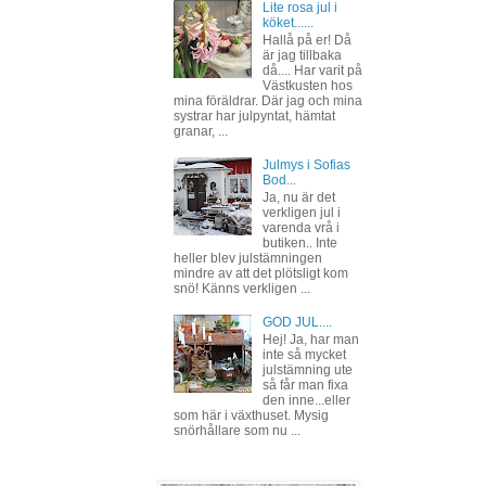
Lite rosa jul i
köket......
Hallå på er! Då
är jag tillbaka
då.... Har varit på
Västkusten hos
mina föräldrar. Där jag och mina
systrar har julpyntat, hämtat
granar, ...
Julmys i Sofias
Bod...
Ja, nu är det
verkligen jul i
varenda vrå i
butiken.. Inte
heller blev julstämningen
mindre av att det plötsligt kom
snö! Känns verkligen ...
GOD JUL....
Hej! Ja, har man
inte så mycket
julstämning ute
så får man fixa
den inne...eller
som här i växthuset. Mysig
snörhållare som nu ...