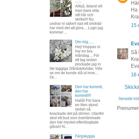
.......
Härl
Alltså, ibland vill
Ha 
man bara slita
sitt hår och
Kra
skrika!!! Nu
undrar ni säkert vad ett olivträd
15 
har med det att göra.... Lugn jag
kommer ...
Om mig......
Ev
Hej! Hoppas ni
har en bra
Så h
måndag.... För
Kr
ett tag sedan
plockade jag in
Eva
lite taggiga Slånbärkvistar. Ville
se om de kunde slå ut inne...
16 
Oc...
Skick
Den har kommit,
den har
kommit!!!!
Senaste inl
Hallå! För bara
en liten stund
Prenumer
sedan så
knackade det på dörren. Utanför
stod ett bud som överlämnade
den här mycket efterlängtade
gåvan! N...
Färgskygga