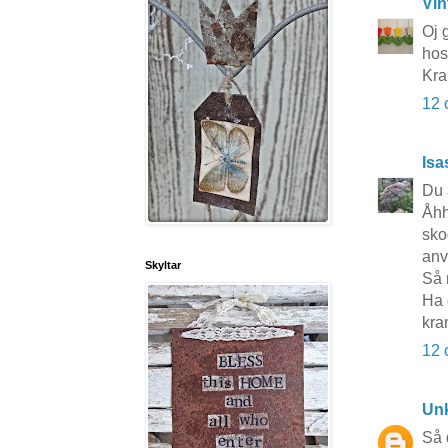
Vin
Oj g
hos
Kr
12 
Isa
Du 
Åhh
sko
anvä
Skyltar
Så 
Ha 
kra
12 
Un
Så d