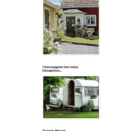
I hönsvagnen bor mina
hönapönor...
Tuppen Mosart