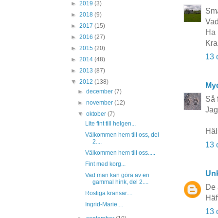
►
2019
(3)
Sma
►
2018
(9)
Vad
►
2017
(15)
Ha 
►
2016
(27)
Kra
►
2015
(20)
13 
►
2014
(48)
►
2013
(87)
▼
2012
(138)
Myc
►
december
(7)
Så 
►
november
(12)
Jag
▼
oktober
(7)
Lite fint till helgen...
Häl
Välkommen hem till oss, del
2....
13 
Välkommen hem till oss.....
Fint med korg...
Un
Vad man kan göra av en
gammal hink, del 2....
De 
Rostiga kransar....
Häf
Ingrid-Marie....
13 