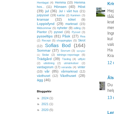
Hemma
(10)
Hemma
Hemlagat
(4)
Kri
Hönsen
(40)
Höst
hos...
(11)
Hej 
(39)
jul
(36)
Jul i vårt hus
(21)
julpyssel
(19)
kakfat
(2)
Kaninen
(3)
låå
kransar
(32)
köket
(9)
kra
Loppisfynd
(29)
marknad
(15)
mes
nyheter
(9)
Midsommar
(5)
odling
(3)
Plantor
(7)
pyssel
(16)
Pyssel
(3)
Ing
pysseltips
(81)
Påsk
(27)
Rea
kul
Skrot
(2)
Recept
(5)
shoppingtips
(5)
val
Sofias Bod
(164)
(12)
Ha e
Sommar
(37)
Sovrum
(3)
speglar
Stolar
(2)
tidnings-reportage
(6)
(1)
Kra
Trädgård
(39)
Tävling
(4)
utflykt
12 
(2)
utlottning
(2)
utmärkelser
(2)
vardagsrum
(17)
vinter
veranda
(4)
vår
(85)
(10)
vårmarknad
(12)
Växthuset
(28)
växthuset
(12)
Äls
ägg
(46)
Du 
hel
Bloggarkiv
13 
►
2024
(1)
►
2021
(1)
►
2020
(5)
Le