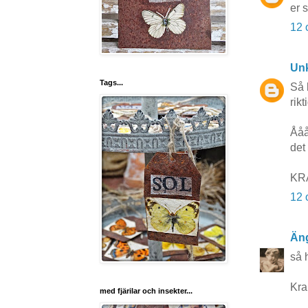
er 
12 
Un
Tags...
Så 
rik
Ååå
det 
KRA
12 
Äng
så 
Kra
med fjärilar och insekter...