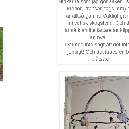
Hinkarna som jag gör saker ( sk
a
kronor, kransar, tags mm) 
är alltså gamla! Väldigt gam
ni vet sk skogsfynd. Och 
är så klart lite lättare att klip
än nya....
Därmed inte sagt att det int
jobbigt! Och det krävs en 
plåtsax!