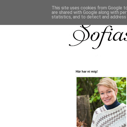
This site uses cookies from Google to 
are shared with Google along with per
statistics, and to detect and address
Här har ni mig!