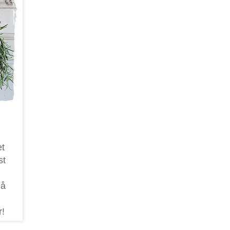
et
st
må
r!