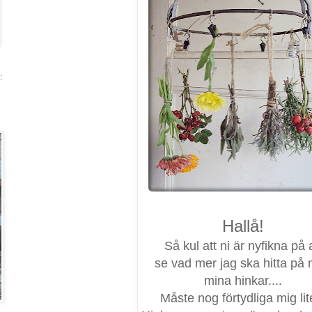
:
Hallå!
Så kul att ni är nyfikna på a
se vad mer jag ska hitta på
mina hinkar....
Måste nog förtydliga mig lite