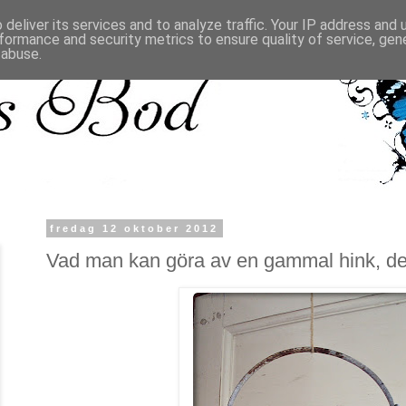
deliver its services and to analyze traffic. Your IP address and
formance and security metrics to ensure quality of service, ge
 abuse.
fredag 12 oktober 2012
Vad man kan göra av en gammal hink, del 