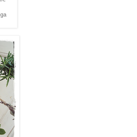
nga
.