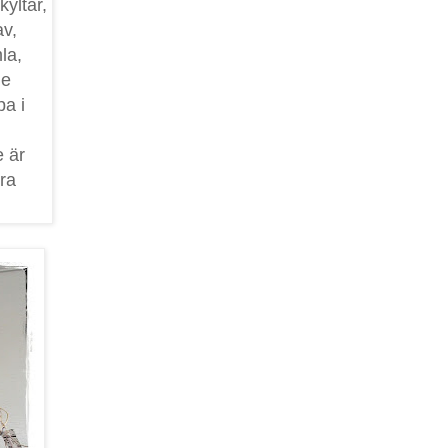
yltar,
av,
la,
de
pa i
e är
bra