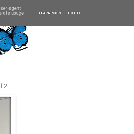
 user-agent
nerate usage
LEARN MORE
GOT IT
2....