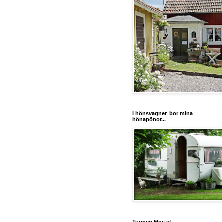
I hönsvagnen bor mina
hönapönor...
Tuppen Mosart