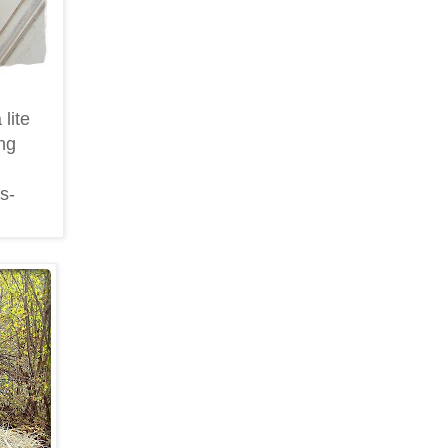
lite
ng
s-