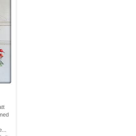
tt
 med
...