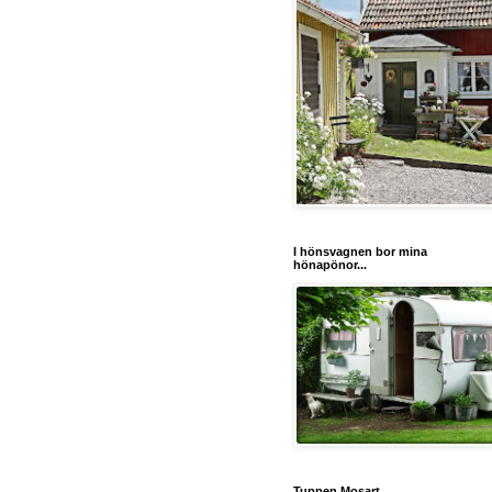
I hönsvagnen bor mina
hönapönor...
Tuppen Mosart