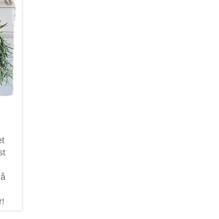
et
st
må
r!