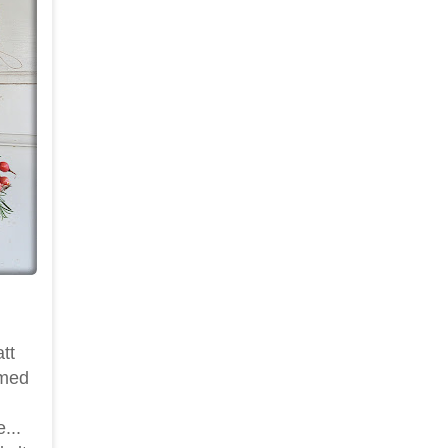
tt
 med
...