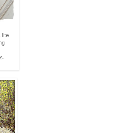
lite
ng
s-