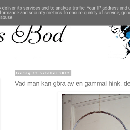
deliver its services and to analyze traffic. Your IP address and
formance and security metrics to ensure quality of service, ge
 abuse.
fredag 12 oktober 2012
Vad man kan göra av en gammal hink, del 