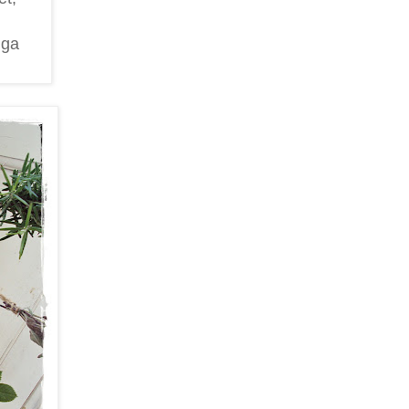
nga
.