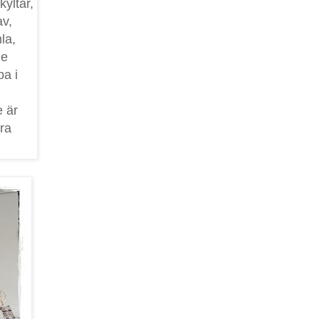
yltar,
av,
la,
de
pa i
e är
bra