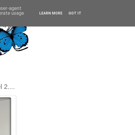
 user-agent
nerate usage
LEARN MORE
GOT IT
2....