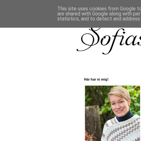
This site uses cookies from Google to 
are shared with Google along with per
statistics, and to detect and address
Här har ni mig!