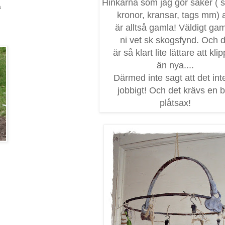
Hinkarna som jag gör saker ( sk
a
kronor, kransar, tags mm) 
är alltså gamla! Väldigt gam
ni vet sk skogsfynd. Och 
är så klart lite lättare att klip
än nya....
Därmed inte sagt att det int
jobbigt! Och det krävs en 
plåtsax!