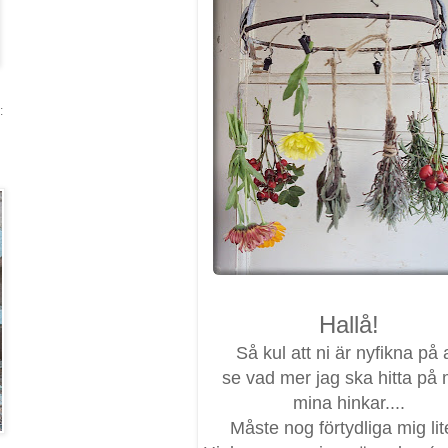
:
Hallå!
Så kul att ni är nyfikna på a
se vad mer jag ska hitta på
mina hinkar....
Måste nog förtydliga mig lite