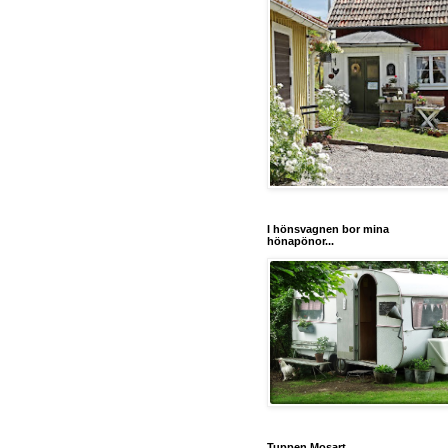
I hönsvagnen bor mina
hönapönor...
Tuppen Mosart