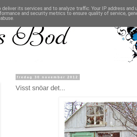
deliver its services and to analyze traffic. Your IP address and
formance and security metrics to ensure quality of service, ge
 abuse.
fredag 30 november 2012
Visst snöar det...