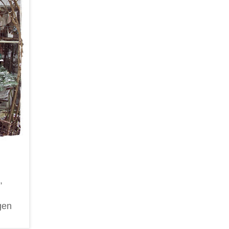
,
gen