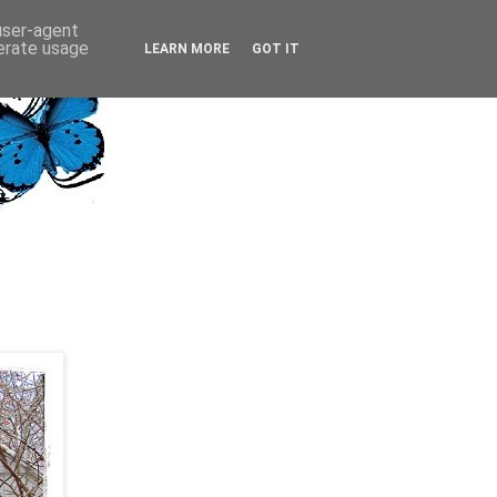
 user-agent
nerate usage
LEARN MORE
GOT IT