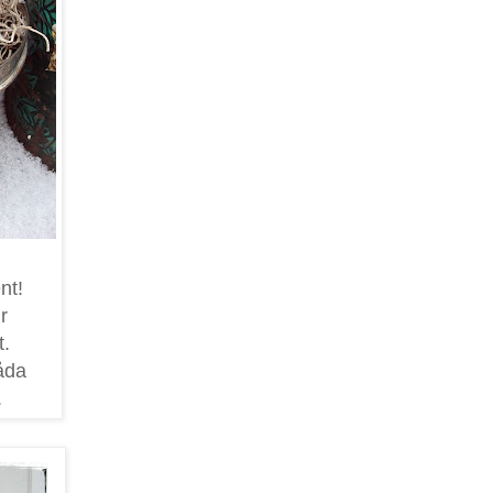
nt!
r
t.
låda
.