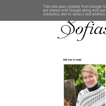
This site uses cookies from Google to 
are shared with Google along with per
statistics, and to detect and address
Här har ni mig!