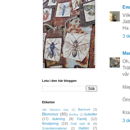
Ewa
Vil
Jät
Ha 
3 d
Mar
Oh,
Trä
vår 
Leta i den här bloggen
Idag
Öns
Etiketter
Barnrum
(3)
alla hjärtans dag
(1)
Kra
Blommor
(85)
buketter
Bröllop
(1)
(17)
dukning
(9)
Familj
(12)
3 d
försäljning
(10)
Gott nytt år
(6)
Hallen
(7)
Gravdekorationer
(2)