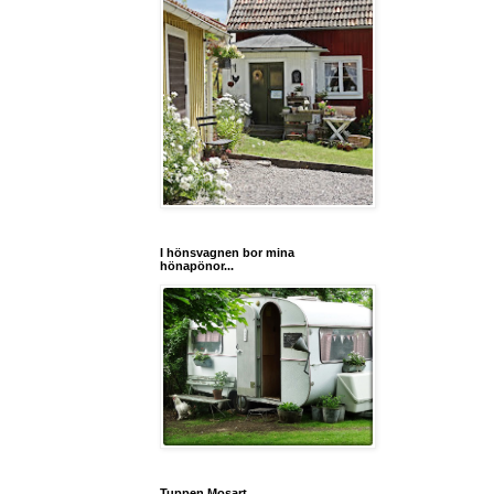
I hönsvagnen bor mina
hönapönor...
Tuppen Mosart