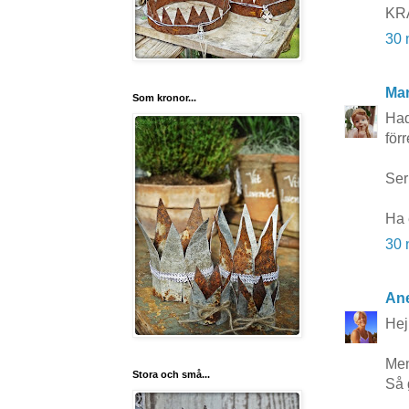
KRA
30 
Mar
Som kronor...
Had
för
Ser
Ha 
30 
Ane
Hej
Men
Stora och små...
Så g