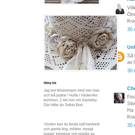
Vil
Öns
Kra
30 
Un
Så 
av 
30 
Hitta hit
Cho
Jag bor tillsammans med min man
och två pojkar i Hulta i Västerviks
Fin
kommun, 2 mil norr om Gamleby.
Sto
Där hittar du Sofias Bod.
Ha 
Kra
I boden kan du fynda nytt hantverk
30 
och gamla ting, möbler, mysigt
pyssel, blommor och plantor av