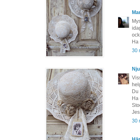
Mar
Mys
ida
ock
Ha 
30 
Nju
Vis
hel
Du h
Ha 
Sto
Jes
30 
Här