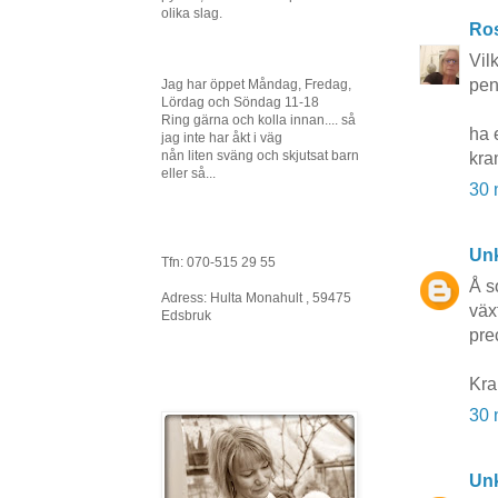
olika slag.
Ros
Vilk
pen
Jag har öppet Måndag, Fredag,
Lördag och Söndag 11-18
Ring gärna och kolla innan.... så
ha 
jag inte har åkt i väg
nån liten sväng och skjutsat barn
kra
eller så...
30 
Un
Tfn: 070-515 29 55
Å s
Adress: Hulta Monahult , 59475
väx
Edsbruk
prec
Kra
30 
Un