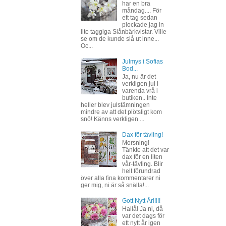
har en bra
måndag.... För
ett tag sedan
plockade jag in
lite taggiga Slånbärkvistar. Ville
se om de kunde slå ut inne...
Oc...
Julmys i Sofias
Bod...
Ja, nu är det
verkligen jul i
varenda vrå i
butiken.. Inte
heller blev julstämningen
mindre av att det plötsligt kom
snö! Känns verkligen ...
Dax för tävling!
Morsning!
Tänkte att det var
dax för en liten
vår-tävling. Blir
helt förundrad
över alla fina kommentarer ni
ger mig, ni är så snälla!...
Gott Nytt År!!!!!
Hallå! Ja ni, då
var det dags för
ett nytt år igen