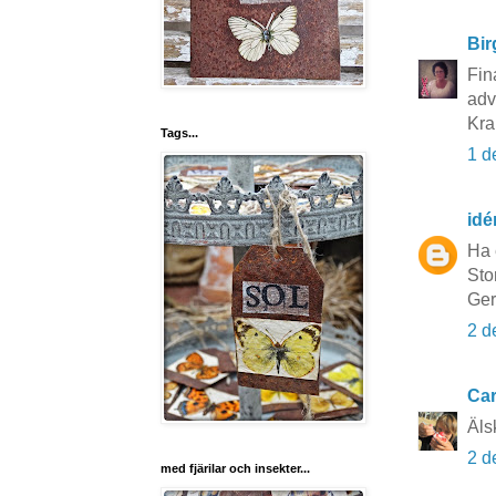
Bir
Fina
adv
Kra
Tags...
1 d
idé
Ha 
Sto
Ge
2 d
Car
Äls
2 d
med fjärilar och insekter...