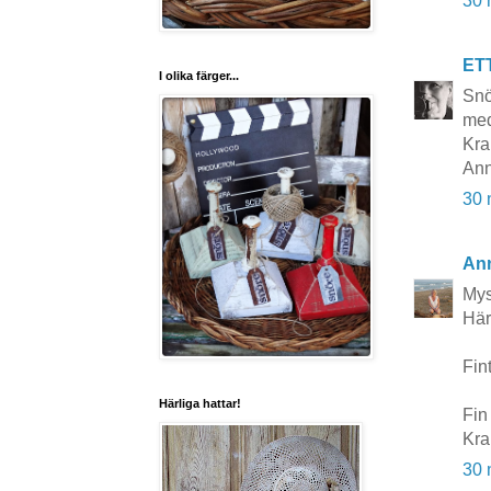
30 
ET
I olika färger...
Snö
med
Kra
Ann
30 
Ann
Mys
Här 
Fin
Härliga hattar!
Fin
Kra
30 