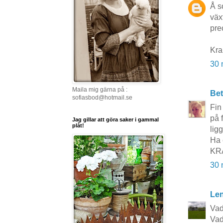
Å s
väx
prec
Kra
30 
Maila mig gärna på :
Bet
sofiasbod@hotmail.se
Fin
på 
Jag gillar att göra saker i gammal
plåt!
ligg
Ha 
KR
30 
Le
Vad
Vad