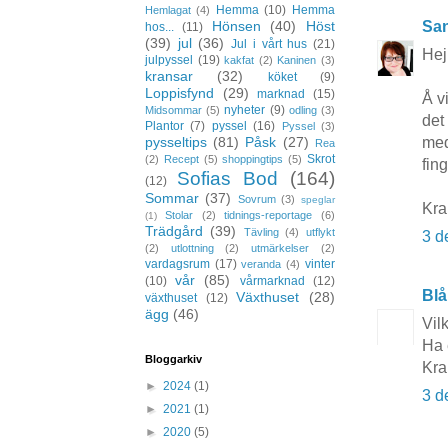
Hemma
(10)
Hemma
Hemlagat
(4)
Hönsen
(40)
Höst
San
hos...
(11)
(39)
jul
(36)
Jul i vårt hus
(21)
Hej
julpyssel
(19)
kakfat
(2)
Kaninen
(3)
kransar
(32)
köket
(9)
Loppisfynd
(29)
marknad
(15)
Å v
nyheter
(9)
Midsommar
(5)
odling
(3)
det
Plantor
(7)
pyssel
(16)
Pyssel
(3)
pysseltips
(81)
Påsk
(27)
med
Rea
Skrot
(2)
Recept
(5)
shoppingtips
(5)
fin
Sofias Bod
(164)
(12)
Sommar
(37)
Sovrum
(3)
speglar
Kr
Stolar
(2)
tidnings-reportage
(6)
(1)
Trädgård
(39)
Tävling
(4)
utflykt
3 d
(2)
utlottning
(2)
utmärkelser
(2)
vardagsrum
(17)
vinter
veranda
(4)
vår
(85)
(10)
vårmarknad
(12)
Blå
Växthuset
(28)
växthuset
(12)
ägg
(46)
Vil
Ha 
Bloggarkiv
Kr
►
2024
(1)
3 d
►
2021
(1)
►
2020
(5)