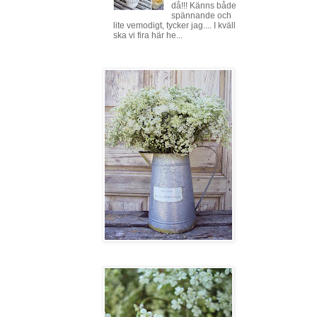
då!!! Känns både
spännande och
lite vemodigt, tycker jag.... I kväll
ska vi fira här he...