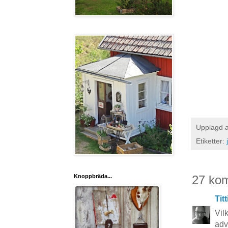
Upplagd 
Etiketter:
Knoppbräda...
27 ko
Titt
Vil
adv