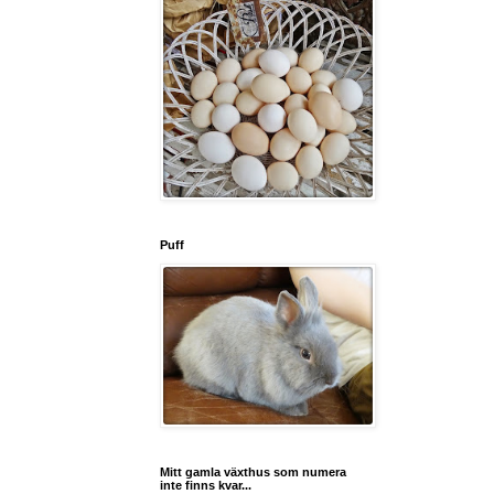
Puff
Mitt gamla växthus som numera
inte finns kvar...