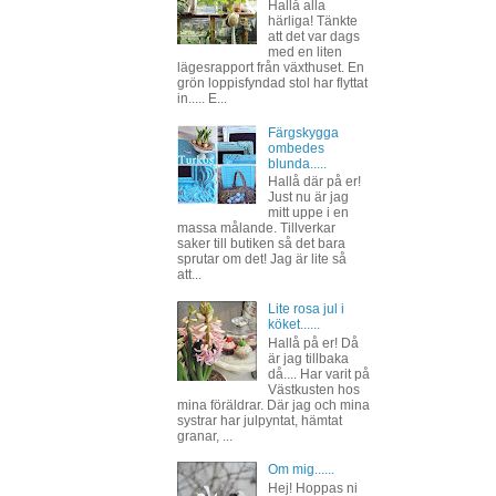
Hallå alla
härliga! Tänkte
att det var dags
med en liten
lägesrapport från växthuset. En
grön loppisfyndad stol har flyttat
in..... E...
Färgskygga
ombedes
blunda.....
Hallå där på er!
Just nu är jag
mitt uppe i en
massa målande. Tillverkar
saker till butiken så det bara
sprutar om det! Jag är lite så
att...
Lite rosa jul i
köket......
Hallå på er! Då
är jag tillbaka
då.... Har varit på
Västkusten hos
mina föräldrar. Där jag och mina
systrar har julpyntat, hämtat
granar, ...
Om mig......
Hej! Hoppas ni