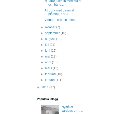
Nu drar julen in med buller
och bång....
Att göra med gammal
plåthink, del 3.....
Vinnare! och lite höns....
►
oktober
(7)
►
september
(10)
►
augusti
(13)
►
juli
(11)
►
juni
(12)
►
maj
(13)
►
april
(13)
►
mars
(13)
►
februari
(16)
►
januari
(11)
►
2011
(37)
Populära inlägg
Nymålat
vardagsrum .....