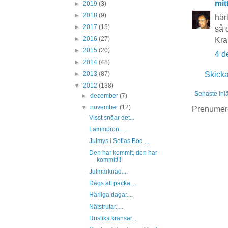
mit
►
2019
(3)
►
2018
(9)
här
►
2017
(15)
så d
►
2016
(27)
Kra
►
2015
(20)
4 d
►
2014
(48)
►
2013
(87)
Skick
▼
2012
(138)
Senaste inl
►
december
(7)
▼
november
(12)
Prenumer
Visst snöar det...
Lammöron.....
Julmys i Sofias Bod.....
Den har kommit, den har
kommit!!!!
Julmarknad....
Dags att packa....
Härliga dagar....
Nätstrutar.....
Rustika kransar....