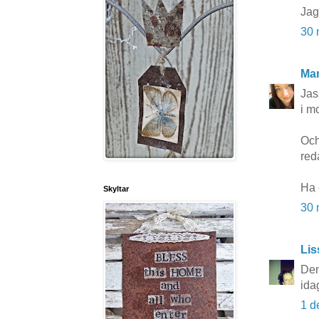
Jag
30 
Ma
Jas
i m
Och
red
Ha 
Skyltar
30 
Lis
Den
ida
1 d