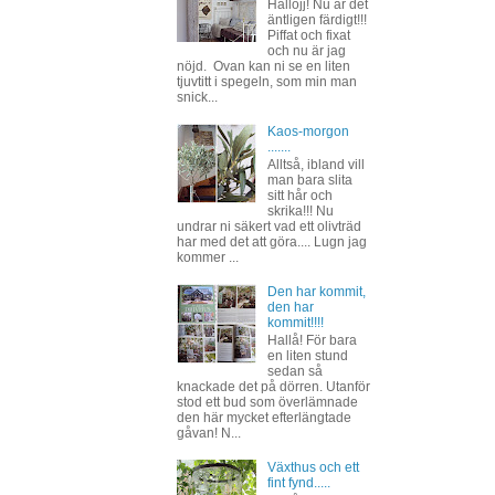
Hallojj! Nu är det
äntligen färdigt!!!
Piffat och fixat
och nu är jag
nöjd. Ovan kan ni se en liten
tjuvtitt i spegeln, som min man
snick...
Kaos-morgon
.......
Alltså, ibland vill
man bara slita
sitt hår och
skrika!!! Nu
undrar ni säkert vad ett olivträd
har med det att göra.... Lugn jag
kommer ...
Den har kommit,
den har
kommit!!!!
Hallå! För bara
en liten stund
sedan så
knackade det på dörren. Utanför
stod ett bud som överlämnade
den här mycket efterlängtade
gåvan! N...
Växthus och ett
fint fynd.....