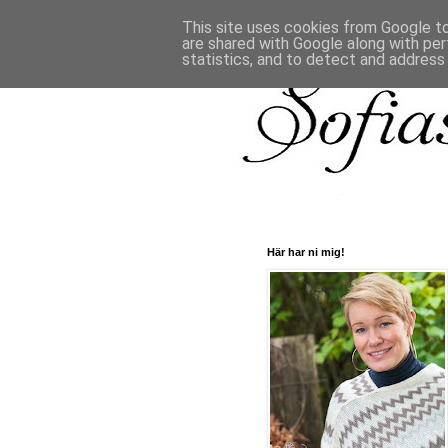
This site uses cookies from Google to 
are shared with Google along with per
statistics, and to detect and address
Här har ni mig!