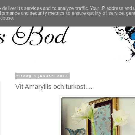
deliver its services and to analyze traffic. Your IP address and
formance and security metrics to ensure quality of service, ge
 abuse.
tisdag 8 januari 2013
Vit Amaryllis och turkost....