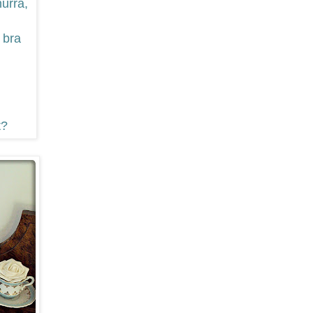
nurra,
 bra
t?