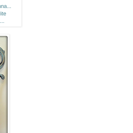
na...
ite
...