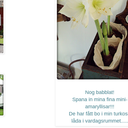
Nog babblat!
Spana in mina fina mini-
amaryllisar!!!
De har fått bo i min turko
låda i vardagsrummet.....