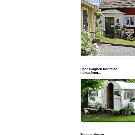
I hönsvagnen bor mina
hönapönor...
Tuppen Mosart