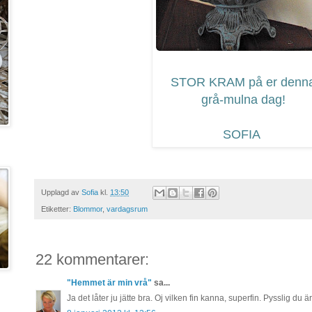
STOR KRAM på er denn
grå-mulna dag!
SOFIA
Upplagd av
Sofia
kl.
13:50
Etiketter:
Blommor
,
vardagsrum
22 kommentarer:
"Hemmet är min vrå"
sa...
Ja det låter ju jätte bra. Oj vilken fin kanna, superfin. Pysslig du