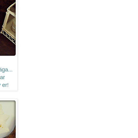
äga...
ar
 er!