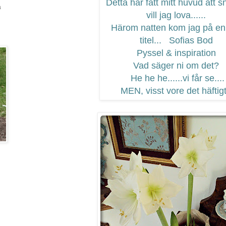
Detta har fått mitt huvud att s
a
vill jag lova......
Härom natten kom jag på en
titel... Sofias Bod
Pyssel & inspiration
Vad säger ni om det?
He he he......vi får se....
MEN, visst vore det häftig