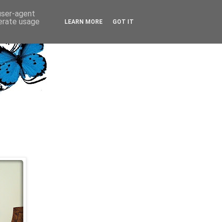
 user-agent
nerate usage
LEARN MORE
GOT IT