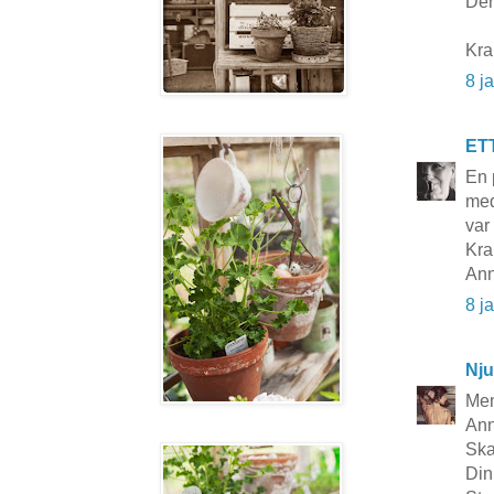
Den
Kra
8 j
ET
En 
med
var
Kra
Ann
8 j
Nju
Men
Ann
Ska
Din 