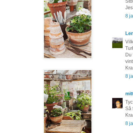
Sto
Jes
8 j
Le
Vil
Turk
Du 
vin
Kra
8 j
mit
Tyc
Så 
Kra
8 j