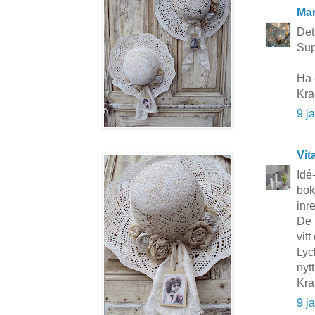
Mar
Det 
Sup
Ha 
Kra
9 j
Vit
Idé
bok
inr
De 
vit
Lyc
nytt
Kr
9 j