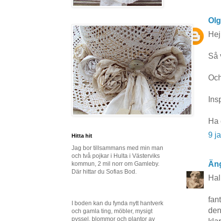
Ol
Hej
Så 
Och
Ins
Ha 
9 j
Hitta hit
Jag bor tillsammans med min man
och två pojkar i Hulta i Västerviks
Äng
kommun, 2 mil norr om Gamleby.
Där hittar du Sofias Bod.
Hal
fan
I boden kan du fynda nytt hantverk
den
och gamla ting, möbler, mysigt
pyssel, blommor och plantor av