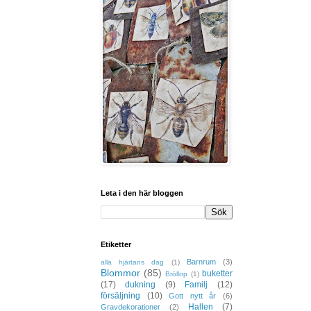
Leta i den här bloggen
Etiketter
Barnrum
(3)
alla hjärtans dag
(1)
Blommor
(85)
buketter
Bröllop
(1)
(17)
dukning
(9)
Familj
(12)
försäljning
(10)
Gott nytt år
(6)
Hallen
(7)
Gravdekorationer
(2)