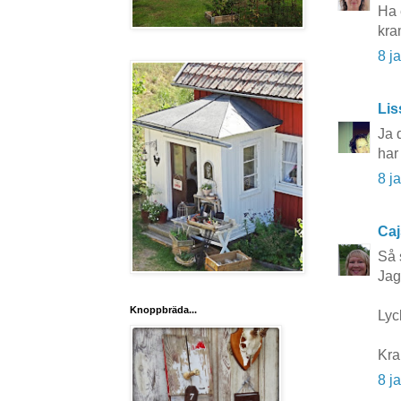
Ha 
kra
8 j
Lis
Ja 
har
8 j
Caj
Så 
Jag
Knoppbräda...
Lyc
Kra
8 j