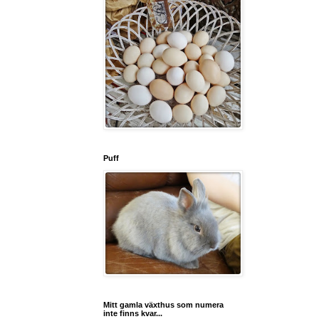
Puff
Mitt gamla växthus som numera
inte finns kvar...