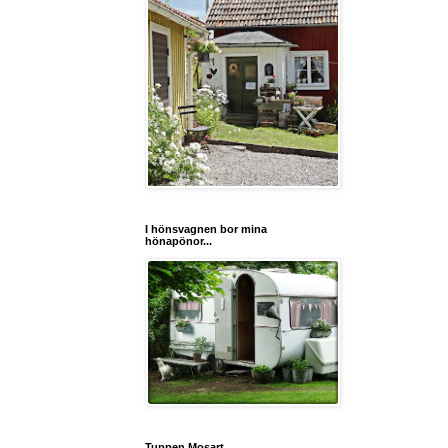
I hönsvagnen bor mina
hönapönor...
Tuppen Mosart