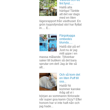
Växthus och ett
fint fynd.....
Hallå alla
härliga! Tänkte
att det var dags
med en liten
lägesrapport från växthuset. En
grön loppisfyndad stol har flyttat
in..... E...
Färgskygga
ombedes
blunda.....
Hallå där på er!
Just nu är jag
mitt uppe i en
massa målande. Tillverkar
saker till butiken så det bara
sprutar om det! Jag är lite så
att...
Och så kom det
en liten Puff till
oss...
Hallå! Ni
kommer kanske
ihåg att vi i
början av sommaren förlorade
vår super goa kanin Ozzy? Efter
honom har vi inte haft nån och
jag hade...