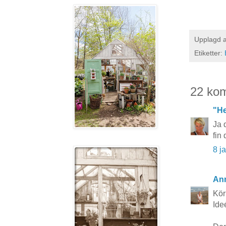
Upplagd 
Etiketter:
22 ko
"He
Ja 
fin
8 j
Ann
Kör
Ideé