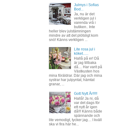
Julmys i Sofias
Bod...
Ja, nu är det
verkligen jul i
varenda vrå i
butiken.. Inte
heller blev julstämningen
mindre av att det plötsligt kom
snö! Känns verkligen ...
Lite rosa jul i
köket......
Hallå på er! Då
är jag tillbaka
då.... Har varit på
Västkusten hos
mina föräldrar. Där jag och mina
systrar har julpyntat, hämtat
granar, ...
Gott Nytt År!!!!!
Hallå! Ja ni, då
var det dags för
ett nytt år igen
då!!! Känns både
spännande och
lite vemodigt, tycker jag.... I kväll
ska vi fira här he...