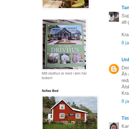
Tan
Sup
att
Kra
8 j
Un
Den
Mitt växthus är med i den här
Åh 
boken!
reda
Älsk
Sofias Bod
Kra
8 j
Tin
Kan