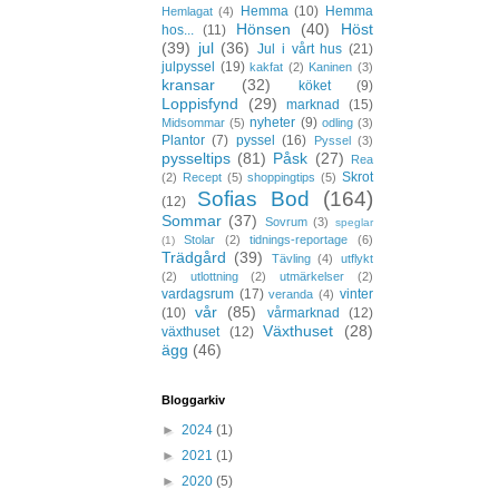
Hemma
(10)
Hemma
Hemlagat
(4)
Hönsen
(40)
Höst
hos...
(11)
(39)
jul
(36)
Jul i vårt hus
(21)
julpyssel
(19)
kakfat
(2)
Kaninen
(3)
kransar
(32)
köket
(9)
Loppisfynd
(29)
marknad
(15)
nyheter
(9)
Midsommar
(5)
odling
(3)
Plantor
(7)
pyssel
(16)
Pyssel
(3)
pysseltips
(81)
Påsk
(27)
Rea
Skrot
(2)
Recept
(5)
shoppingtips
(5)
Sofias Bod
(164)
(12)
Sommar
(37)
Sovrum
(3)
speglar
Stolar
(2)
tidnings-reportage
(6)
(1)
Trädgård
(39)
Tävling
(4)
utflykt
(2)
utlottning
(2)
utmärkelser
(2)
vardagsrum
(17)
vinter
veranda
(4)
vår
(85)
(10)
vårmarknad
(12)
Växthuset
(28)
växthuset
(12)
ägg
(46)
Bloggarkiv
►
2024
(1)
►
2021
(1)
►
2020
(5)