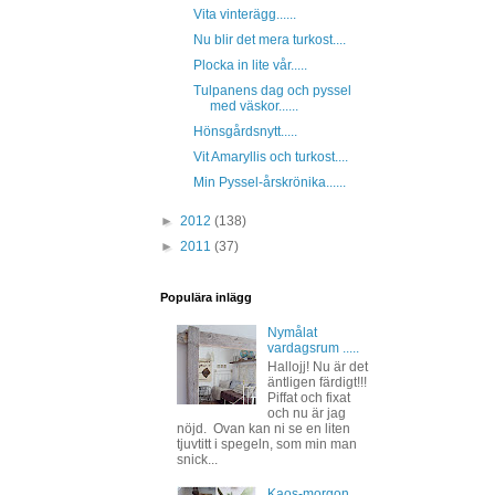
Vita vinterägg......
Nu blir det mera turkost....
Plocka in lite vår.....
Tulpanens dag och pyssel
med väskor......
Hönsgårdsnytt.....
Vit Amaryllis och turkost....
Min Pyssel-årskrönika......
►
2012
(138)
►
2011
(37)
Populära inlägg
Nymålat
vardagsrum .....
Hallojj! Nu är det
äntligen färdigt!!!
Piffat och fixat
och nu är jag
nöjd. Ovan kan ni se en liten
tjuvtitt i spegeln, som min man
snick...
Kaos-morgon