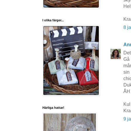
Hel
Kr
I olika färger...
8 j
An
Det
Gå 
mån
sin
chic
Duk
ÅH 
Kul 
Härliga hattar!
Kr
9 j