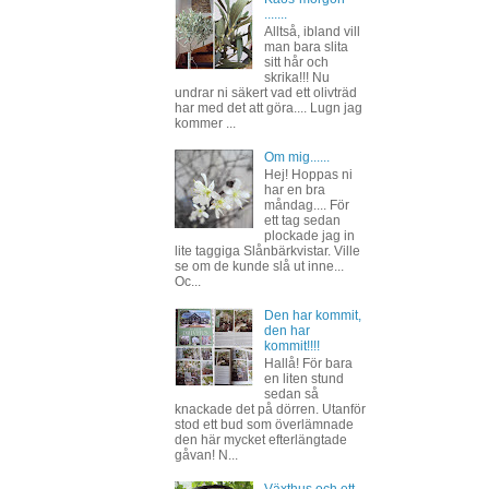
.......
Alltså, ibland vill
man bara slita
sitt hår och
skrika!!! Nu
undrar ni säkert vad ett olivträd
har med det att göra.... Lugn jag
kommer ...
Om mig......
Hej! Hoppas ni
har en bra
måndag.... För
ett tag sedan
plockade jag in
lite taggiga Slånbärkvistar. Ville
se om de kunde slå ut inne...
Oc...
Den har kommit,
den har
kommit!!!!
Hallå! För bara
en liten stund
sedan så
knackade det på dörren. Utanför
stod ett bud som överlämnade
den här mycket efterlängtade
gåvan! N...