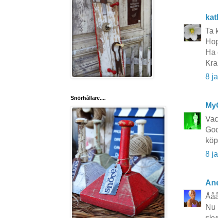
kat
Ta 
Hop
Ha 
Kra
8 j
Snörhållare....
My
Vac
God
köp
8 j
Ane
Ååå
Nu 
sky