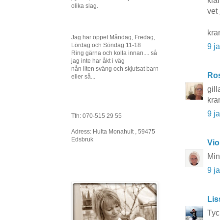
kla
olika slag.
vet 
kra
Jag har öppet Måndag, Fredag,
Lördag och Söndag 11-18
9 j
Ring gärna och kolla innan.... så
jag inte har åkt i väg
nån liten sväng och skjutsat barn
Ros
eller så...
gil
kra
9 j
Tfn: 070-515 29 55
Adress: Hulta Monahult , 59475
Edsbruk
Vio
Min
9 j
Li
Tyc