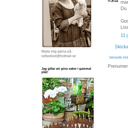
mar
Du 
God
Lis
11 
Skick
Maila mig gärna på :
sofiasbod@hotmail.se
Senaste inl
Prenumer
Jag gillar att göra saker i gammal
plåt!