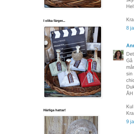
Hel
Kr
I olika färger...
8 j
An
Det
Gå 
mån
sin
chic
Duk
ÅH 
Kul 
Härliga hattar!
Kr
9 j