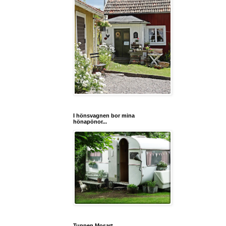
I hönsvagnen bor mina
hönapönor...
Tuppen Mosart