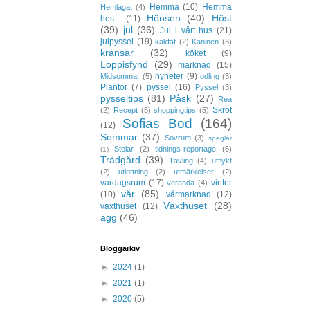
Hemma
(10)
Hemma
Hemlagat
(4)
Hönsen
(40)
Höst
hos...
(11)
(39)
jul
(36)
Jul i vårt hus
(21)
julpyssel
(19)
kakfat
(2)
Kaninen
(3)
kransar
(32)
köket
(9)
Loppisfynd
(29)
marknad
(15)
nyheter
(9)
Midsommar
(5)
odling
(3)
Plantor
(7)
pyssel
(16)
Pyssel
(3)
pysseltips
(81)
Påsk
(27)
Rea
Skrot
(2)
Recept
(5)
shoppingtips
(5)
Sofias Bod
(164)
(12)
Sommar
(37)
Sovrum
(3)
speglar
Stolar
(2)
tidnings-reportage
(6)
(1)
Trädgård
(39)
Tävling
(4)
utflykt
(2)
utlottning
(2)
utmärkelser
(2)
vardagsrum
(17)
vinter
veranda
(4)
vår
(85)
(10)
vårmarknad
(12)
Växthuset
(28)
växthuset
(12)
ägg
(46)
Bloggarkiv
►
2024
(1)
►
2021
(1)
►
2020
(5)