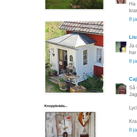
Ha 
kra
8 j
Lis
Ja 
har
8 j
Caj
Så 
Jag
Knoppbräda...
Lyc
Kra
8 j