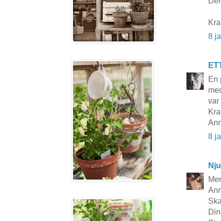
Den
Kra
8 j
ET
En 
med
var
Kra
Ann
8 j
Nju
Men
Ann
Ska
Din 