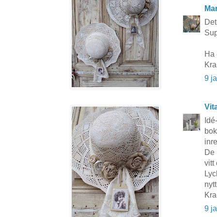
Mar
Det 
Sup
Ha 
Kra
9 j
Vit
Idé
bok
inr
De 
vit
Lyc
nytt
Kr
9 j