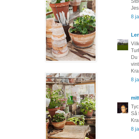
Sto
Jes
8 j
Le
Vil
Turk
Du 
vin
Kra
8 j
mit
Tyc
Så 
Kra
8 j