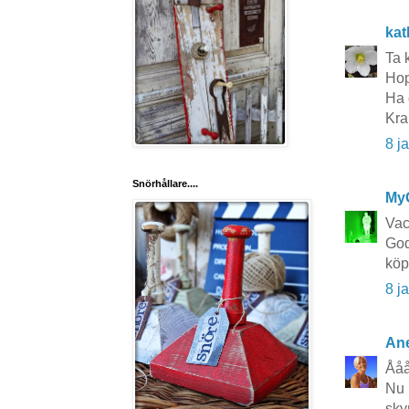
kat
Ta 
Hop
Ha 
Kra
8 j
Snörhållare....
My
Vac
God
köp
8 j
Ane
Ååå
Nu 
sky