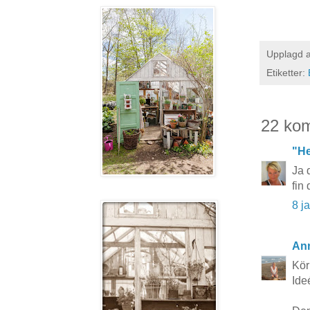
Upplagd 
Etiketter:
22 ko
"He
Ja 
fin
8 j
Ann
Kör
Ideé