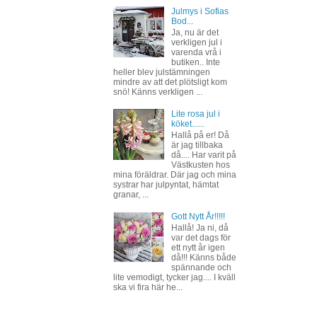
Julmys i Sofias
Bod...
Ja, nu är det
verkligen jul i
varenda vrå i
butiken.. Inte
heller blev julstämningen
mindre av att det plötsligt kom
snö! Känns verkligen ...
Lite rosa jul i
köket......
Hallå på er! Då
är jag tillbaka
då.... Har varit på
Västkusten hos
mina föräldrar. Där jag och mina
systrar har julpyntat, hämtat
granar, ...
Gott Nytt År!!!!!
Hallå! Ja ni, då
var det dags för
ett nytt år igen
då!!! Känns både
spännande och
lite vemodigt, tycker jag.... I kväll
ska vi fira här he...