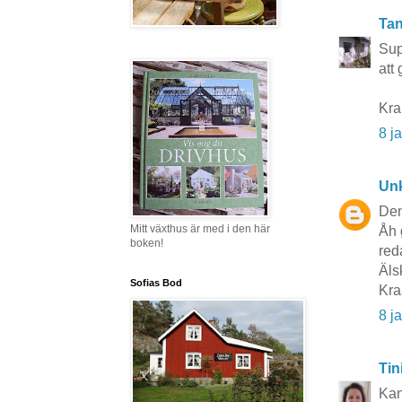
Tan
Sup
att
Kra
8 j
Un
Den
Mitt växthus är med i den här
Åh 
boken!
reda
Älsk
Sofias Bod
Kra
8 j
Tin
Kan