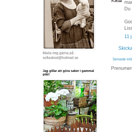
mar
Du 
God
Lis
11 
Skick
Maila mig gärna på :
sofiasbod@hotmail.se
Senaste inl
Prenumer
Jag gillar att göra saker i gammal
plåt!