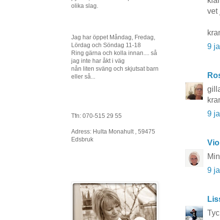
kla
olika slag.
vet 
kra
Jag har öppet Måndag, Fredag,
Lördag och Söndag 11-18
9 j
Ring gärna och kolla innan.... så
jag inte har åkt i väg
nån liten sväng och skjutsat barn
Ros
eller så...
gil
kra
9 j
Tfn: 070-515 29 55
Adress: Hulta Monahult , 59475
Edsbruk
Vio
Min
9 j
Li
Tyc