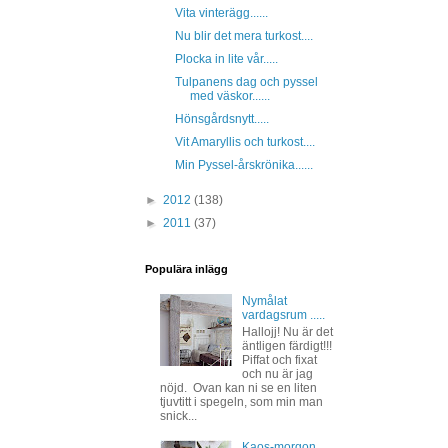
Vita vinterägg......
Nu blir det mera turkost....
Plocka in lite vår.....
Tulpanens dag och pyssel
med väskor......
Hönsgårdsnytt.....
Vit Amaryllis och turkost....
Min Pyssel-årskrönika......
►
2012
(138)
►
2011
(37)
Populära inlägg
Nymålat
vardagsrum .....
Hallojj! Nu är det
äntligen färdigt!!!
Piffat och fixat
och nu är jag
nöjd. Ovan kan ni se en liten
tjuvtitt i spegeln, som min man
snick...
Kaos-morgon