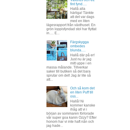
Växthus och ett
fint fynd.....
Hallå alla
härliga! Tänkte
att det var dags
med en liten
lägesrapport från växthuset. En
grön loppisfyndad stol har flyttat
in..... E...
Färgskygga
ombedes
blunda.....
Hallå där på er!
Just nu är jag
mitt uppe i en
massa målande. Tillverkar
saker till butiken så det bara
sprutar om det! Jag är lite så
att...
Och så kom det
en liten Puff till
oss...
Hallå! Ni
kommer kanske
ihåg att vi i
början av sommaren förlorade
vår super goa kanin Ozzy? Efter
honom har vi inte haft nån och
jag hade...