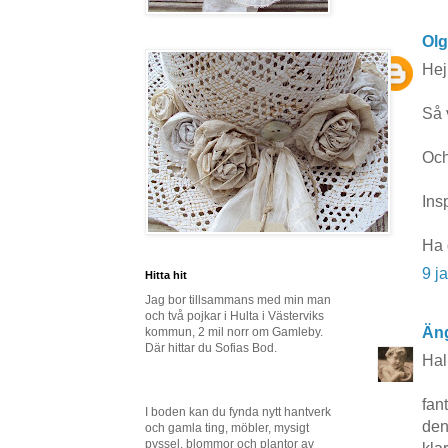
Ol
Hej
Så 
Och
Ins
Ha 
9 j
Hitta hit
Jag bor tillsammans med min man
och två pojkar i Hulta i Västerviks
Äng
kommun, 2 mil norr om Gamleby.
Där hittar du Sofias Bod.
Hal
fan
I boden kan du fynda nytt hantverk
den
och gamla ting, möbler, mysigt
pyssel, blommor och plantor av