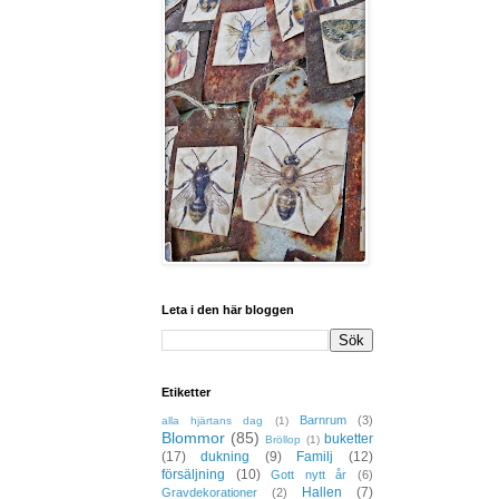
Leta i den här bloggen
Etiketter
Barnrum
(3)
alla hjärtans dag
(1)
Blommor
(85)
buketter
Bröllop
(1)
(17)
dukning
(9)
Familj
(12)
försäljning
(10)
Gott nytt år
(6)
Hallen
(7)
Gravdekorationer
(2)