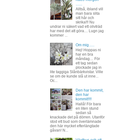
.......
Alltså, ibland vill
man bara slita
sitt hår och
skrika!!! Nu
undrar ni säkert vad ett olivträd
har med det att göra.... Lugn jag
kommer ...
Om mig......
Hej! Hoppas ni
har en bra
måndag.... För
ett tag sedan
plockade jag in
lite taggiga Slånbärkvistar. Ville
se om de kunde slå ut inne...
Oc...
Den har kommit,
den har
kommit!!!!
Hallå! För bara
en liten stund
sedan så
knackade det på dörren. Utanför
stod ett bud som överlämnade
den här mycket efterlängtade
gåvan! N...