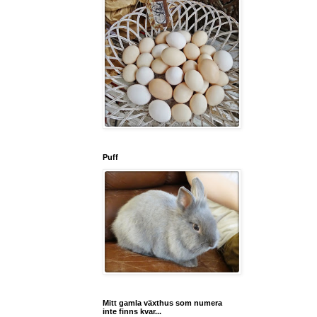
Puff
Mitt gamla växthus som numera
inte finns kvar...