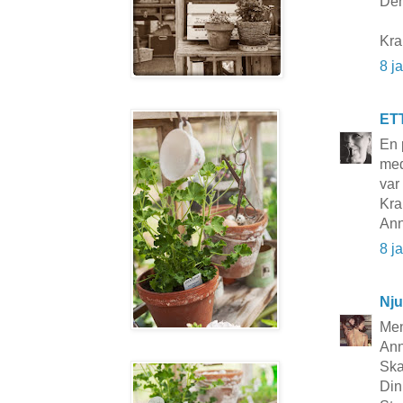
Den
Kra
8 j
ET
En 
med
var
Kra
Ann
8 j
Nju
Men
Ann
Ska
Din 