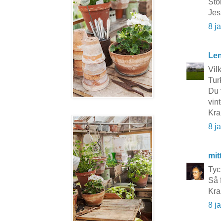
Sto
Jes
8 j
Le
Vil
Turk
Du 
vin
Kra
8 j
mit
Tyc
Så 
Kra
8 j