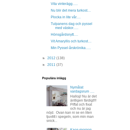
Vita vinterägg......
Nu blir det mera turkost....
Plocka in lite vår.....
Tulpanens dag och pyssel
med väskor......
Hönsgårdsnytt.....
Vit Amaryllis och turkost....
Min Pyssel-årskrönika......
►
2012
(138)
►
2011
(37)
Populära inlägg
Nymålat
vardagsrum .....
Hallojj! Nu är det
äntligen färdigt!!!
Piffat och fixat
och nu är jag
nöjd. Ovan kan ni se en liten
tjuvtitt i spegeln, som min man
snick...
Kaos-morgon