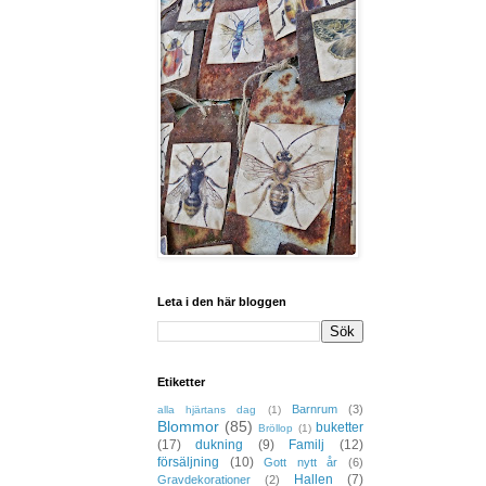
Leta i den här bloggen
Etiketter
Barnrum
(3)
alla hjärtans dag
(1)
Blommor
(85)
buketter
Bröllop
(1)
(17)
dukning
(9)
Familj
(12)
försäljning
(10)
Gott nytt år
(6)
Hallen
(7)
Gravdekorationer
(2)