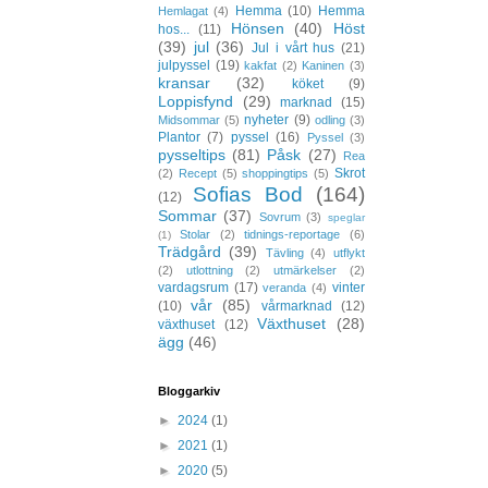
Hemma
(10)
Hemma
Hemlagat
(4)
Hönsen
(40)
Höst
hos...
(11)
(39)
jul
(36)
Jul i vårt hus
(21)
julpyssel
(19)
kakfat
(2)
Kaninen
(3)
kransar
(32)
köket
(9)
Loppisfynd
(29)
marknad
(15)
nyheter
(9)
Midsommar
(5)
odling
(3)
Plantor
(7)
pyssel
(16)
Pyssel
(3)
pysseltips
(81)
Påsk
(27)
Rea
Skrot
(2)
Recept
(5)
shoppingtips
(5)
Sofias Bod
(164)
(12)
Sommar
(37)
Sovrum
(3)
speglar
Stolar
(2)
tidnings-reportage
(6)
(1)
Trädgård
(39)
Tävling
(4)
utflykt
(2)
utlottning
(2)
utmärkelser
(2)
vardagsrum
(17)
vinter
veranda
(4)
vår
(85)
(10)
vårmarknad
(12)
Växthuset
(28)
växthuset
(12)
ägg
(46)
Bloggarkiv
►
2024
(1)
►
2021
(1)
►
2020
(5)