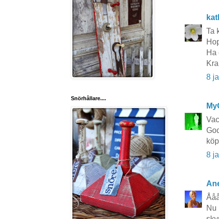
kat
Ta 
Hop
Ha 
Kra
8 j
Snörhållare....
My
Vac
God
köp
8 j
Ane
Ååå
Nu 
sky