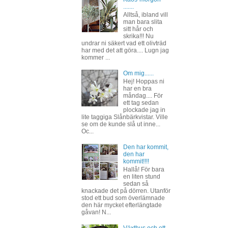
.......
Alltså, ibland vill
man bara slita
sitt hår och
skrika!!! Nu
undrar ni säkert vad ett olivträd
har med det att göra.... Lugn jag
kommer ...
Om mig......
Hej! Hoppas ni
har en bra
måndag.... För
ett tag sedan
plockade jag in
lite taggiga Slånbärkvistar. Ville
se om de kunde slå ut inne...
Oc...
Den har kommit,
den har
kommit!!!!
Hallå! För bara
en liten stund
sedan så
knackade det på dörren. Utanför
stod ett bud som överlämnade
den här mycket efterlängtade
gåvan! N...