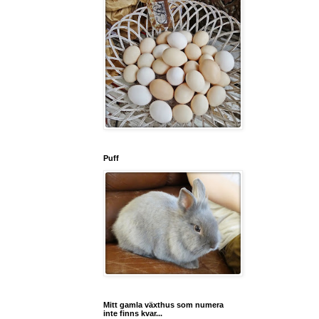
Puff
Mitt gamla växthus som numera
inte finns kvar...