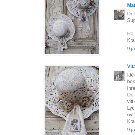
Mar
Det 
Sup
Ha 
Kra
9 j
Vit
Idé
bok
inr
De 
vit
Lyc
nytt
Kr
9 j