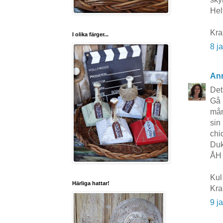
Hel
Kr
I olika färger...
8 j
An
Det
Gå 
mån
sin
chic
Duk
ÅH 
Kul 
Härliga hattar!
Kr
9 j