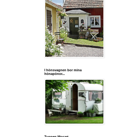
I hönsvagnen bor mina
hönapönor...
Tuppen Mosart