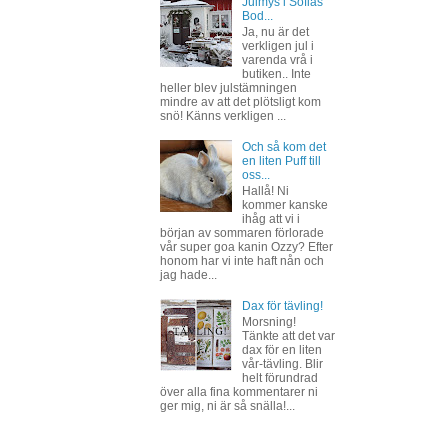
Julmys i Sofias
Bod...
Ja, nu är det
verkligen jul i
varenda vrå i
butiken.. Inte
heller blev julstämningen
mindre av att det plötsligt kom
snö! Känns verkligen ...
Och så kom det
en liten Puff till
oss...
Hallå! Ni
kommer kanske
ihåg att vi i
början av sommaren förlorade
vår super goa kanin Ozzy? Efter
honom har vi inte haft nån och
jag hade...
Dax för tävling!
Morsning!
Tänkte att det var
dax för en liten
vår-tävling. Blir
helt förundrad
över alla fina kommentarer ni
ger mig, ni är så snälla!...