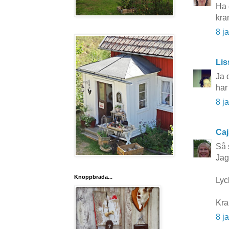
Ha 
kra
8 j
Lis
Ja 
har
8 j
Caj
Så 
Jag
Knoppbräda...
Lyc
Kra
8 j