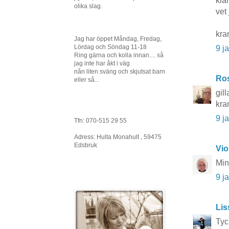
kla
olika slag.
vet 
kra
Jag har öppet Måndag, Fredag,
Lördag och Söndag 11-18
9 j
Ring gärna och kolla innan.... så
jag inte har åkt i väg
nån liten sväng och skjutsat barn
Ros
eller så...
gil
kra
9 j
Tfn: 070-515 29 55
Adress: Hulta Monahult , 59475
Edsbruk
Vio
Min
9 j
Li
Tyc