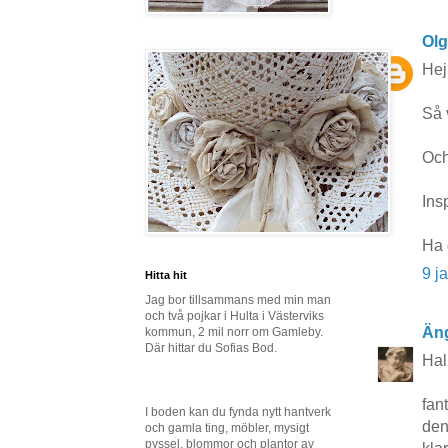
Ol
Hej
Så 
Och
Ins
Ha 
9 j
Hitta hit
Jag bor tillsammans med min man
och två pojkar i Hulta i Västerviks
Äng
kommun, 2 mil norr om Gamleby.
Där hittar du Sofias Bod.
Hal
fan
I boden kan du fynda nytt hantverk
den
och gamla ting, möbler, mysigt
pyssel, blommor och plantor av