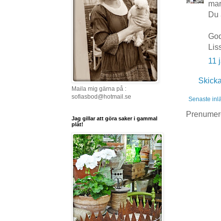
mar
Du 
God
Lis
11 
Skick
Maila mig gärna på :
sofiasbod@hotmail.se
Senaste inl
Prenumer
Jag gillar att göra saker i gammal
plåt!