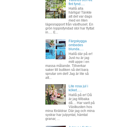
Växthus och ett
fint fynd.....
Hallå alla
härliga! Tänkte
att det var dags
med en liten
lägesrapport från växthuset. En
grön loppisfyndad stol har flyttat
in..... E...
Färgskygga
ombedes
blunda.....
Hallå där på er!
Just nu är jag
mitt uppe i en
massa målande. Tillverkar
saker till butiken så det bara
sprutar om det! Jag är lite så
att...
Lite rosa jul i
köket......
Hallå på er! Då
är jag tillbaka
då.... Har varit på
Västkusten hos
mina föräldrar. Där jag och mina
systrar har julpyntat, hämtat
granar, ...