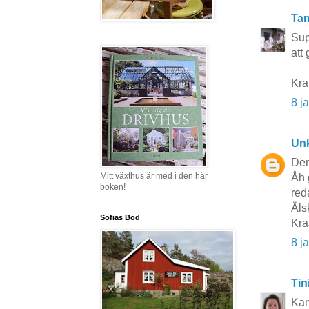
Tan
Sup
att
Kra
8 j
Un
Den
Mitt växthus är med i den här
Åh 
boken!
reda
Älsk
Sofias Bod
Kra
8 j
Tin
Kan