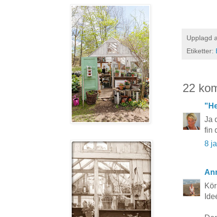
Upplagd 
Etiketter:
22 ko
"He
Ja 
fin
8 j
Ann
Kör
Ideé