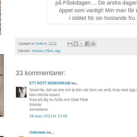
på Påskdagen.... De andra dagar
öppet som vanligt! Min man får 
i stället för sin hostande fru..
Upplagd av
Sofia
kl.
12:12
Etiketter:
Hönsen
,
Påsk
,
ägg
33 kommentarer:
ETT RÖTT MONOGRAM
sa...
Smart-fia, det var bra och ta foto när dom var små, ihop med ägg oc
blev största basen.
Krya på dig nu Sofia och Glad Påsk
Kramar
AnnaMaria
28 mars 2013 kl. 13:59
Unknown
sa...