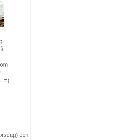
g
vå
 som
!
. =)
torsdag) och