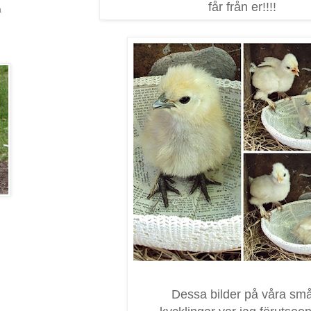
får från er!!!!
a
Dessa bilder på våra sm