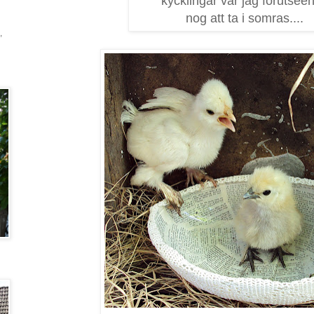
kycklingar var jag förutsee
nog att ta i somras....
,