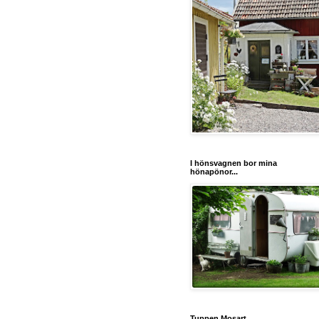
I hönsvagnen bor mina
hönapönor...
Tuppen Mosart