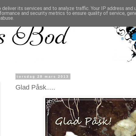
deliver its services and to analyze traffic. Your IP address and
formance and security metrics to ensure quality of service, ge
 abuse.
torsdag 28 mars 2013
Glad Påsk.....