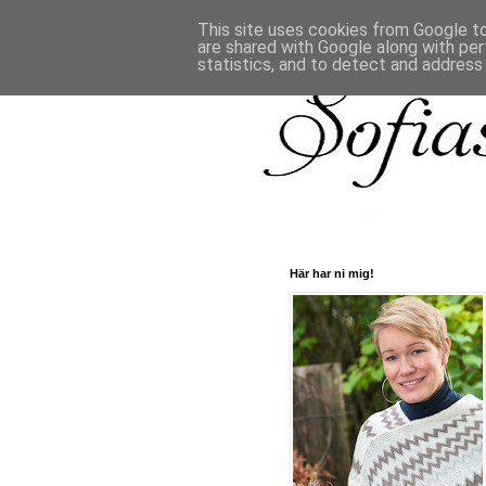
This site uses cookies from Google to 
are shared with Google along with per
statistics, and to detect and address
Här har ni mig!