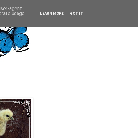
 user-agent
nerate usage
LEARN MORE
GOT IT