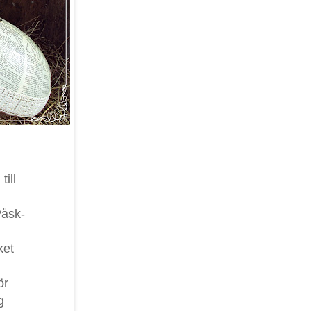
ill
Påsk-
ket
ör
g