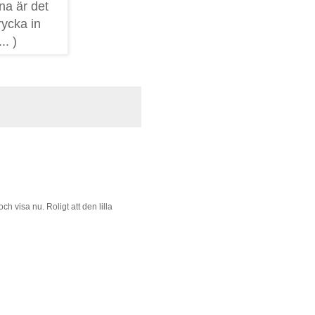
na är det
rycka in
.. )
h visa nu. Roligt att den lilla