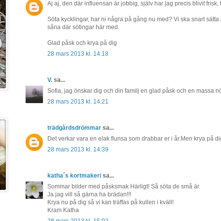
Aj aj, den där influensan är jobbig, själv har jag precis blivit frisk,
Söta kycklingar, har ni några på gång nu med? Vi ska snart sätta
såna där sötingar här med.
Glad påsk och krya på dig
28 mars 2013 kl. 14:18
V.
sa...
Sofia, jag önskar dig och din familj en glad påsk och en massa n
28 mars 2013 kl. 14:21
trädgårdsdrömmar
sa...
Det verkar vara en elak flunsa som drabbar er i år.Men krya på d
28 mars 2013 kl. 14:39
katha´s kortmakeri
sa...
Sommar bilder med påsksmak Härligt! Så söta de små är.
Ja jag vill så gärna ha brädan!!!
Krya nu på dig så vi kan träffas på kullen i kväll!
Kram Katha