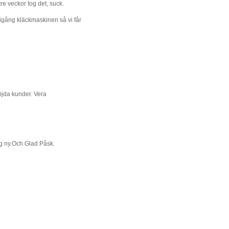
 tre veckor tog det, suck.
 igång kläckmaskinen så vi får
öjda kunder. Vera
ig ny.Och Glad Påsk.