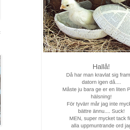
:
Hallå!
Då har man kravlat sig fram t
datorn igen då....
Måste ju bara ge er en liten 
hälsning!
För tyvärr mår jag inte myc
bättre ännu.... Suck!
MEN, super mycket tack f
alla uppmuntrande ord ja