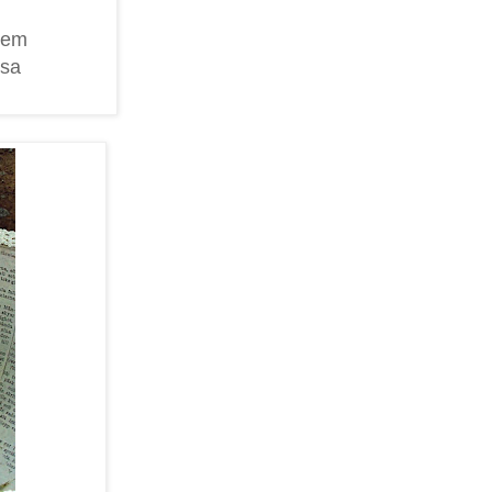
 dem
ssa
)