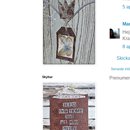
5 a
Mar
Hej
Kra
8 a
Skick
Senaste inl
Skyltar
Prenumer