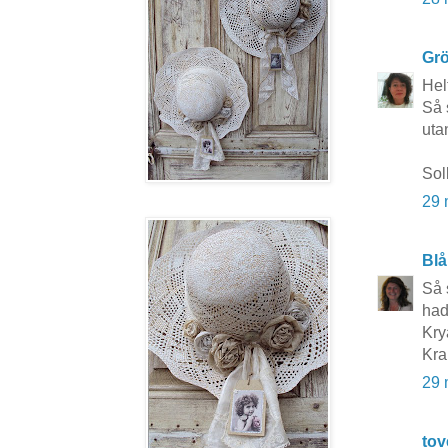
Grö
Hel
Så 
uta
Sol
29 
Blå
Så 
had
Kry
Kr
29 
to