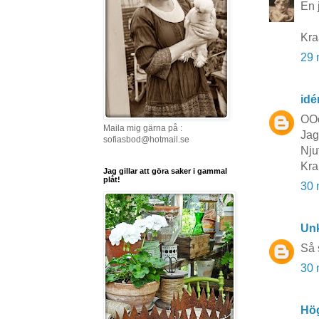
En 
Kra
29 
idé
OOo
Maila mig gärna på :
Jag
sofiasbod@hotmail.se
Njut
Kra
Jag gillar att göra saker i gammal
plåt!
30 
Un
Så 
30 
Hö