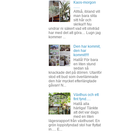
Kaos-morgon
.......
Alltså, ibland vill
man bara slita
sitt hår och
skrika!!! Nu
undrar ni säkert vad ett olivträd
har med det att göra.... Lugn jag
kommer ...
Den har kommit,
den har
kommit!!!!
Hallå! För bara
en liten stund
sedan så
knackade det på dörren. Utanför
stod ett bud som överlämnade
den här mycket efterlängtade
gåvan! N...
Växthus och ett
fint fynd.....
Hallå alla
härliga! Tänkte
att det var dags
med en liten
lägesrapport från växthuset. En
grön loppisfyndad stol har flyttat
in..... E...