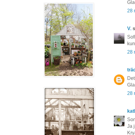
Gla
28 
V.
s
Sof
kun
28 
tr
Det
Gla
28 
kat
Som
Ja 
Kry