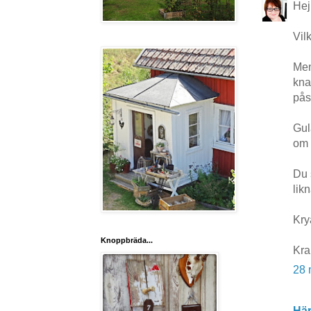
Hej
Vil
Men
kna
pås
Gul
om 
Du s
lik
Kry
Knoppbräda...
Kr
28 
Här