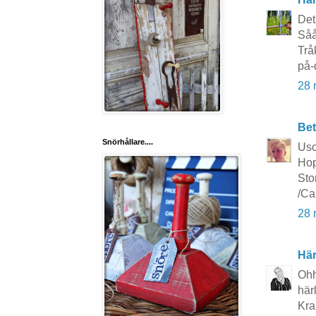
Det
Såå
Trå
på-
28 
Bet
Snörhållare....
Usc
Hop
Sto
/Ca
28 
Här
Ohh
här
Kra