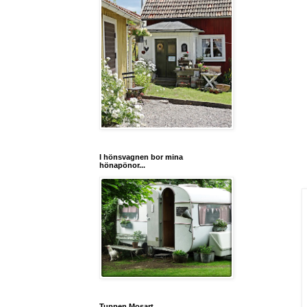
I hönsvagnen bor mina
hönapönor...
Tuppen Mosart