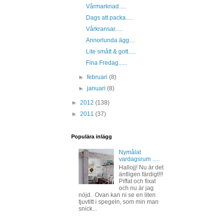
Vårmarknad.....
Dags att packa.....
Vårkransar.....
Annorlunda ägg....
Lite smått & gott.....
Fina Fredag......
►
februari
(8)
►
januari
(8)
►
2012
(138)
►
2011
(37)
Populära inlägg
Nymålat
vardagsrum .....
Hallojj! Nu är det
äntligen färdigt!!!
Piffat och fixat
och nu är jag
nöjd. Ovan kan ni se en liten
tjuvtitt i spegeln, som min man
snick...