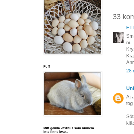
33 ko
ET
Sma
nu. 
Kry
Kra
Ann
Puff
28 
Un
Aj a
tog
Söt
klä
Mitt gamla växthus som numera
inte finns kvar...