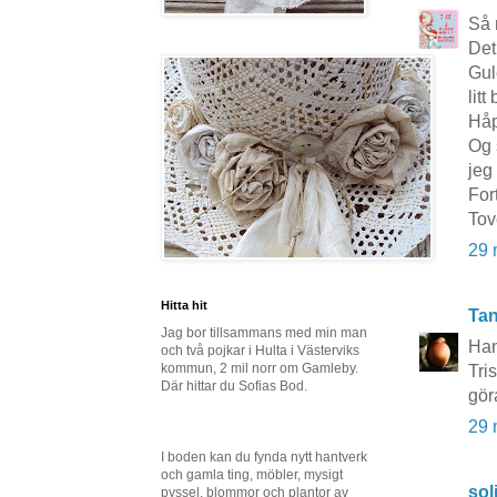
Så 
Det
Gul
lit
Håp
Og 
jeg 
For
Tov
29 
Hitta hit
Tan
Jag bor tillsammans med min man
Han
och två pojkar i Hulta i Västerviks
kommun, 2 mil norr om Gamleby.
Tri
Där hittar du Sofias Bod.
gör
29 
I boden kan du fynda nytt hantverk
och gamla ting, möbler, mysigt
sol
pyssel, blommor och plantor av