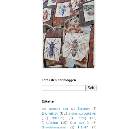
Leta i den här bloggen
Etiketter
Barnrum
(3)
alla hjärtans dag
(1)
Blommor
(85)
buketter
Bröllop
(1)
(17)
dukning
(9)
Familj
(12)
försäljning
(10)
Gott nytt år
(6)
Hallen
(7)
Gravdekorationer
(2)