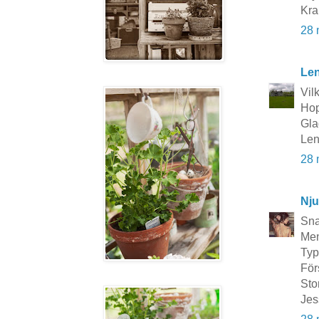
Kra
28 
Le
Vil
Hop
Gla
Le
28 
Nju
Sna
Men
Typ
För
Stor
Jes