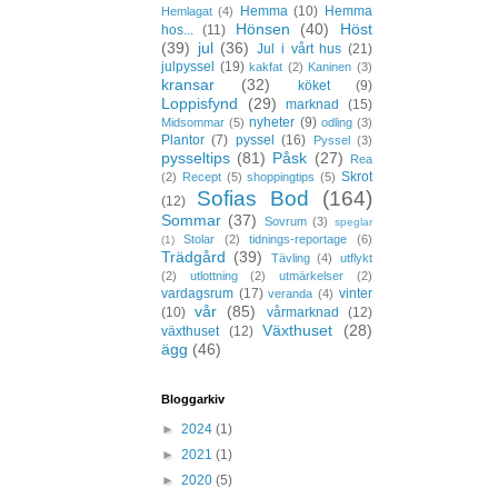
Hemma
(10)
Hemma
Hemlagat
(4)
Hönsen
(40)
Höst
hos...
(11)
(39)
jul
(36)
Jul i vårt hus
(21)
julpyssel
(19)
kakfat
(2)
Kaninen
(3)
kransar
(32)
köket
(9)
Loppisfynd
(29)
marknad
(15)
nyheter
(9)
Midsommar
(5)
odling
(3)
Plantor
(7)
pyssel
(16)
Pyssel
(3)
pysseltips
(81)
Påsk
(27)
Rea
Skrot
(2)
Recept
(5)
shoppingtips
(5)
Sofias Bod
(164)
(12)
Sommar
(37)
Sovrum
(3)
speglar
Stolar
(2)
tidnings-reportage
(6)
(1)
Trädgård
(39)
Tävling
(4)
utflykt
(2)
utlottning
(2)
utmärkelser
(2)
vardagsrum
(17)
vinter
veranda
(4)
vår
(85)
(10)
vårmarknad
(12)
Växthuset
(28)
växthuset
(12)
ägg
(46)
Bloggarkiv
►
2024
(1)
►
2021
(1)
►
2020
(5)