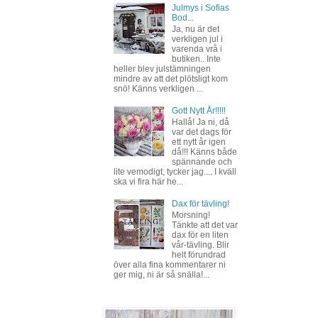
Julmys i Sofias
Bod...
Ja, nu är det
verkligen jul i
varenda vrå i
butiken.. Inte
heller blev julstämningen
mindre av att det plötsligt kom
snö! Känns verkligen ...
Gott Nytt År!!!!!
Hallå! Ja ni, då
var det dags för
ett nytt år igen
då!!! Känns både
spännande och
lite vemodigt, tycker jag.... I kväll
ska vi fira här he...
Dax för tävling!
Morsning!
Tänkte att det var
dax för en liten
vår-tävling. Blir
helt förundrad
över alla fina kommentarer ni
ger mig, ni är så snälla!...