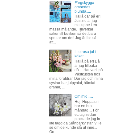
Färgskygga
ombedes
blunda.....
Hallå där på er!
Just nu är jag
mitt uppe i en
massa målande. Tillverkar
saker till butiken så det bara
sprutar om det! Jag är lite så
att...
Lite rosa jul i
köket......
Hallå på er! Då
är jag tillbaka
då.... Har varit på
Västkusten hos
mina föräldrar. Där jag och mina
systrar har julpyntat, hämtat
granar, ...
Om mig......
Hej! Hoppas ni
har en bra
måndag.... För
ett tag sedan
plockade jag in
lite taggiga Slånbärkvistar. Ville
se om de kunde slå ut inne...
Oc...