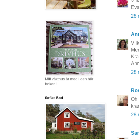
Vil
Ev
28 
An
Vil
Men
Kra
An
28 
Mitt växthus är med i den här
boken!
Ros
Sofias Bod
Oh 
kra
28 
San