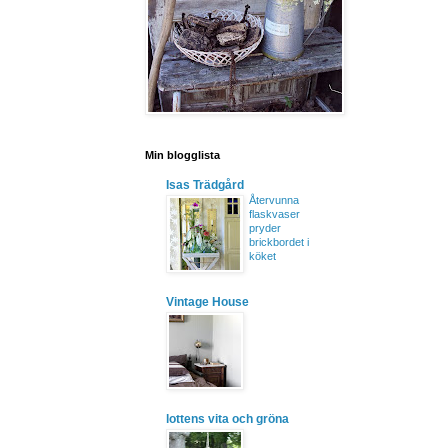
Min blogglista
Isas Trädgård
Återvunna
flaskvaser
pryder
brickbordet i
köket
Vintage House
lottens vita och gröna