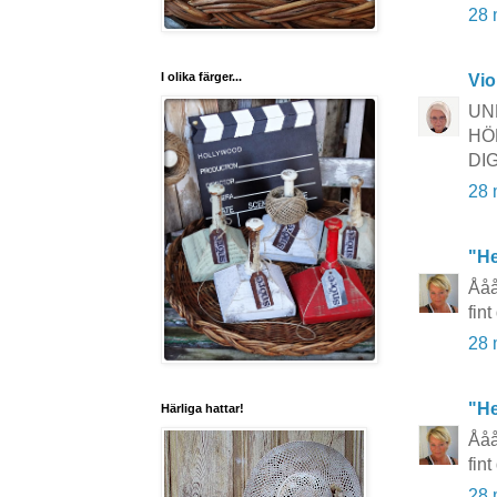
28 
I olika färger...
Vio
UN
HÖ
DIG
28 
"He
Ååå
fin
28 
"He
Härliga hattar!
Ååå
fin
28 