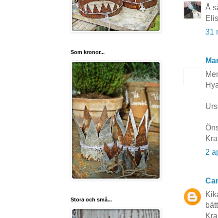
Å s
Eli
31 
Som kronor...
Mar
Men
Hya
Urs
Öns
Kra
2 a
Cam
Kik
Stora och små...
bätt
Kra