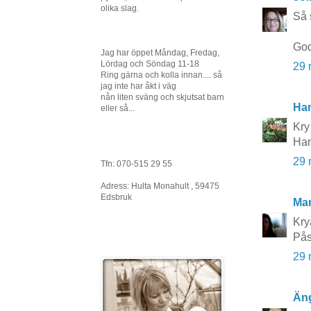
olika slag.
Så 
God
Jag har öppet Måndag, Fredag,
Lördag och Söndag 11-18
29 
Ring gärna och kolla innan.... så
jag inte har åkt i väg
nån liten sväng och skjutsat barn
Ha
eller så...
Kry
Ha
29 
Tfn: 070-515 29 55
Adress: Hulta Monahult , 59475
Edsbruk
Mar
Kry
Pås
29 
Äng