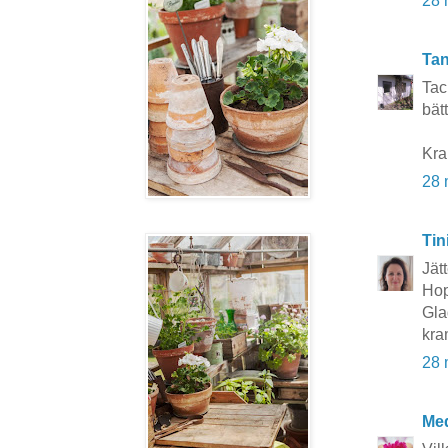
28 
Tan
Tac
bätt
Kra
28 
Tin
Jät
Hop
Gla
kra
28 
Med