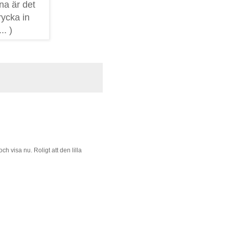
na är det
rycka in
.. )
h visa nu. Roligt att den lilla