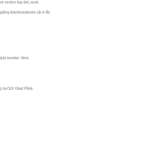
 tre veckor tog det, suck.
 igång kläckmaskinen så vi får
öjda kunder. Vera
ig ny.Och Glad Påsk.