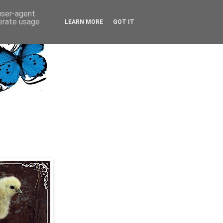
 user-agent
nerate usage
LEARN MORE
GOT IT