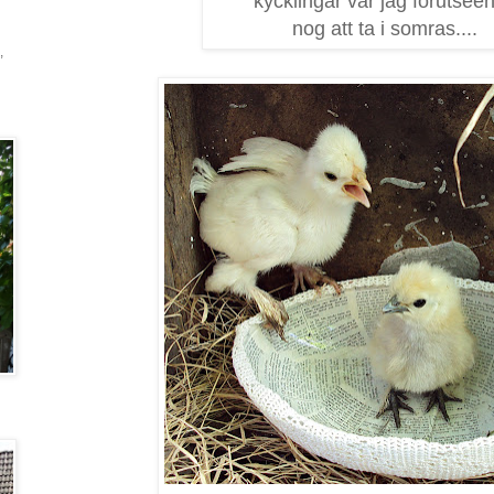
kycklingar var jag förutsee
nog att ta i somras....
,