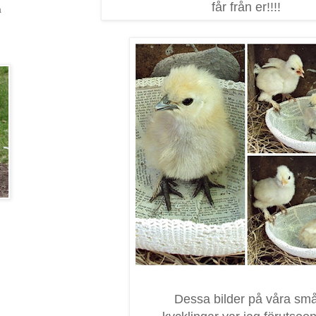
får från er!!!!
a
Dessa bilder på våra sm