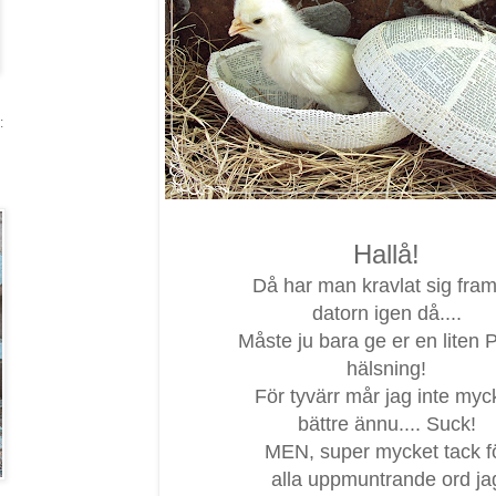
:
Hallå!
Då har man kravlat sig fram t
datorn igen då....
Måste ju bara ge er en liten 
hälsning!
För tyvärr mår jag inte myc
bättre ännu.... Suck!
MEN, super mycket tack f
alla uppmuntrande ord ja