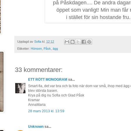
på Påskdagen.... De andra dagar
öppet som vanligt! Min man får 
i stället för sin hostande fru..
Upplagd av
Sofia
kl.
12:12
Etiketter:
Hönsen
,
Påsk
,
ägg
33 kommentarer:
ETT RÖTT MONOGRAM
sa...
Smart-fia, det var bra och ta foto när dom var små, ihop med ägg oc
blev största basen.
Krya på dig nu Sofia och Glad Påsk
Kramar
AnnaMaria
28 mars 2013 kl. 13:59
Unknown
sa...