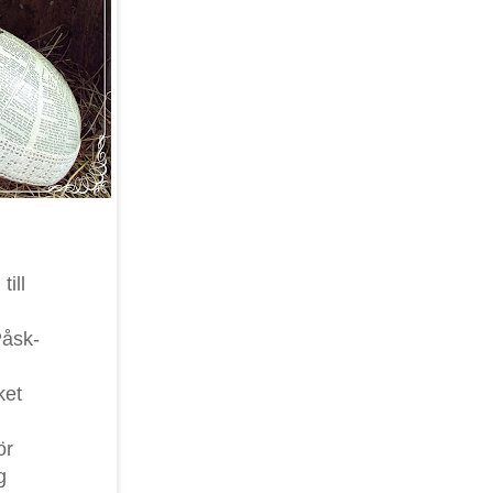
ill
Påsk-
ket
ör
g