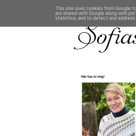
This site uses cookies from Google to 
are shared with Google along with per
statistics, and to detect and address
Här har ni mig!