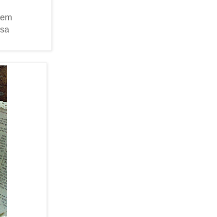
 dem
ssa
)