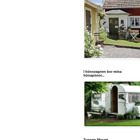
I hönsvagnen bor mina
hönapönor...
Tuppen Mosart