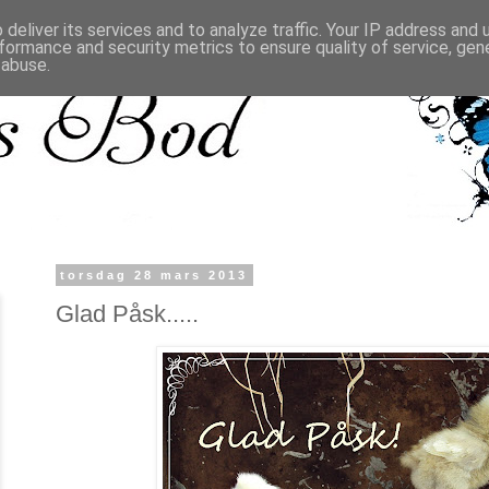
deliver its services and to analyze traffic. Your IP address and
formance and security metrics to ensure quality of service, ge
 abuse.
torsdag 28 mars 2013
Glad Påsk.....