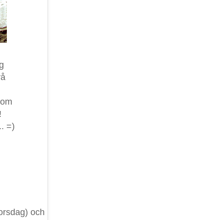
g
vå
 som
!
. =)
torsdag) och