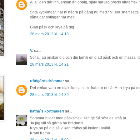
Aj aj, den där influensan är jobbig, själv har jag precis blivit frisk,
Söta kycklingar, har ni några på gång nu med? Vi ska snart sätta
såna där sötingar här med.
Glad påsk och krya på dig
28 mars 2013 kl. 14:18
V.
sa...
Sofia, jag önskar dig och din familj en glad påsk och en massa n
28 mars 2013 kl. 14:21
trädgårdsdrömmar
sa...
Det verkar vara en elak flunsa som drabbar er i år.Men krya på d
28 mars 2013 kl. 14:39
katha´s kortmakeri
sa...
Sommar bilder med påsksmak Härligt! Så söta de små är.
Ja jag vill så gärna ha brädan!!!
Krya nu på dig så vi kan träffas på kullen i kväll!
Kram Katha