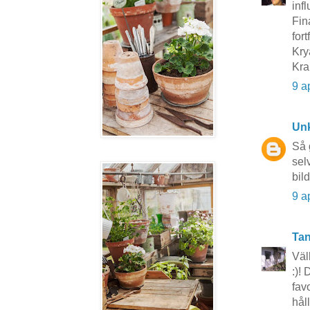
infl
Fin
fort
Kry
Kra
9 a
Un
Så 
sel
bild
9 a
Tan
Väl
:)!
fav
hål