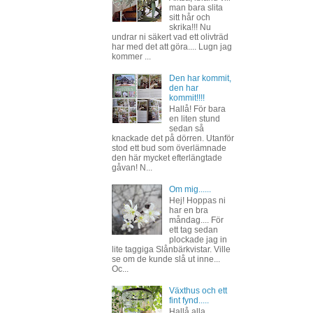
man bara slita
sitt hår och
skrika!!! Nu
undrar ni säkert vad ett olivträd
har med det att göra.... Lugn jag
kommer ...
Den har kommit,
den har
kommit!!!!
Hallå! För bara
en liten stund
sedan så
knackade det på dörren. Utanför
stod ett bud som överlämnade
den här mycket efterlängtade
gåvan! N...
Om mig......
Hej! Hoppas ni
har en bra
måndag.... För
ett tag sedan
plockade jag in
lite taggiga Slånbärkvistar. Ville
se om de kunde slå ut inne...
Oc...
Växthus och ett
fint fynd.....
Hallå alla