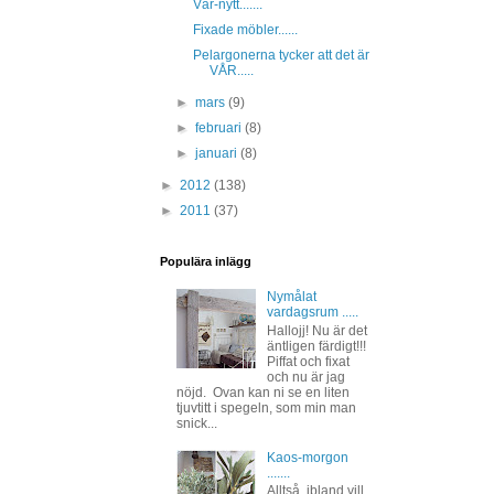
Vår-nytt.......
Fixade möbler......
Pelargonerna tycker att det är
VÅR.....
►
mars
(9)
►
februari
(8)
►
januari
(8)
►
2012
(138)
►
2011
(37)
Populära inlägg
Nymålat
vardagsrum .....
Hallojj! Nu är det
äntligen färdigt!!!
Piffat och fixat
och nu är jag
nöjd. Ovan kan ni se en liten
tjuvtitt i spegeln, som min man
snick...
Kaos-morgon
.......
Alltså, ibland vill