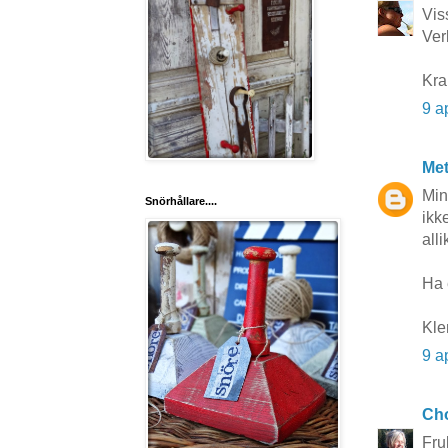
Viss
Ver
Kra
9 a
Me
Min
Snörhållare....
ikk
alli
Ha 
Kle
9 a
Cho
Fru