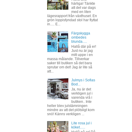
härliga! Tänkte
att det var dags
med en liten
lägesrapport från växthuset. En
grön loppisfyndad stol har flyttat
in..... E...
Färgskygga
ombedes
blunda.....
Hallå där på er!
Just nu är jag
mitt uppe i en
massa målande. Tillverkar
saker till butiken så det bara
sprutar om det! Jag är lite så
att...
Julmys i Sofias
Bod...
Ja, nu är det
verkligen jul i
varenda vrå i
butiken.. Inte
heller blev julstämningen
mindre av att det plötsligt kom
snö! Känns verkligen ...
Lite rosa jul i
köket......
Hallå på er! Då