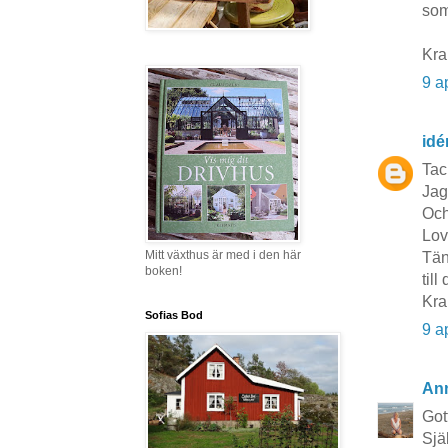
som
Kra
9 a
idé
Tac
Jag
Och
Lov
Mitt växthus är med i den här
Tänk
boken!
til
Kra
Sofias Bod
9 a
Ann
Got
Sjä