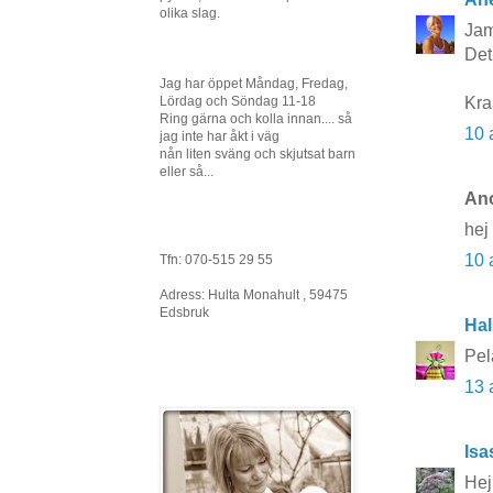
olika slag.
Jam
Det
Jag har öppet Måndag, Fredag,
Kr
Lördag och Söndag 11-18
Ring gärna och kolla innan.... så
10 
jag inte har åkt i väg
nån liten sväng och skjutsat barn
eller så...
Ano
hej 
10 
Tfn: 070-515 29 55
Adress: Hulta Monahult , 59475
Edsbruk
Hal
Pel
13 
Isa
Hej