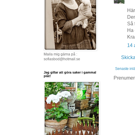
Härl
Den
Så 
Ha 
Kra
14 
Maila mig gärna på :
Skick
sofiasbod@hotmail.se
Senaste inl
Jag gillar att göra saker i gammal
plåt!
Prenumer