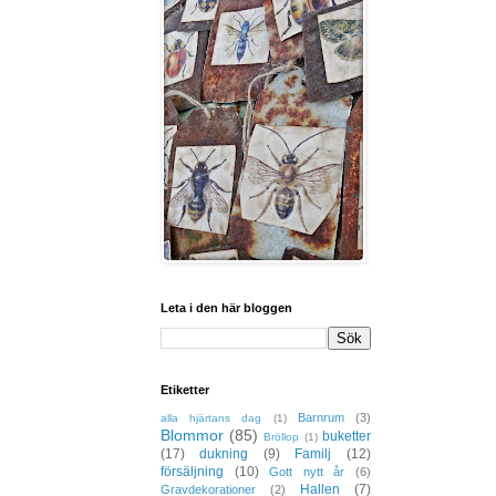
Leta i den här bloggen
Etiketter
Barnrum
(3)
alla hjärtans dag
(1)
Blommor
(85)
buketter
Bröllop
(1)
(17)
dukning
(9)
Familj
(12)
försäljning
(10)
Gott nytt år
(6)
Hallen
(7)
Gravdekorationer
(2)