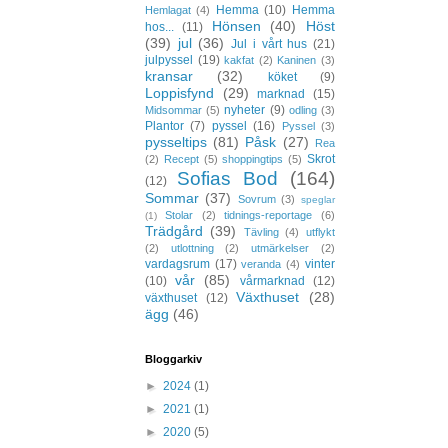
Hemma
(10)
Hemma
Hemlagat
(4)
Hönsen
(40)
Höst
hos...
(11)
(39)
jul
(36)
Jul i vårt hus
(21)
julpyssel
(19)
kakfat
(2)
Kaninen
(3)
kransar
(32)
köket
(9)
Loppisfynd
(29)
marknad
(15)
nyheter
(9)
Midsommar
(5)
odling
(3)
Plantor
(7)
pyssel
(16)
Pyssel
(3)
pysseltips
(81)
Påsk
(27)
Rea
Skrot
(2)
Recept
(5)
shoppingtips
(5)
Sofias Bod
(164)
(12)
Sommar
(37)
Sovrum
(3)
speglar
Stolar
(2)
tidnings-reportage
(6)
(1)
Trädgård
(39)
Tävling
(4)
utflykt
(2)
utlottning
(2)
utmärkelser
(2)
vardagsrum
(17)
vinter
veranda
(4)
vår
(85)
(10)
vårmarknad
(12)
Växthuset
(28)
växthuset
(12)
ägg
(46)
Bloggarkiv
►
2024
(1)
►
2021
(1)
►
2020
(5)