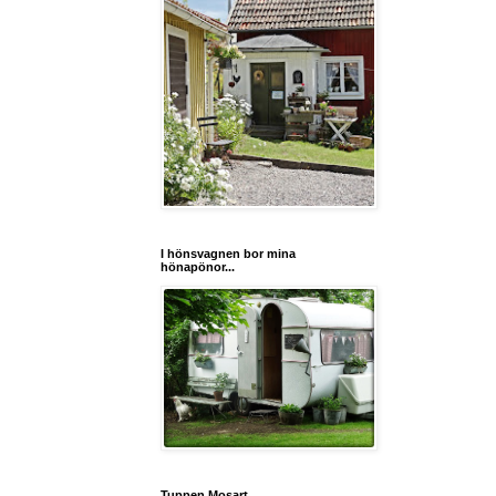
I hönsvagnen bor mina
hönapönor...
Tuppen Mosart