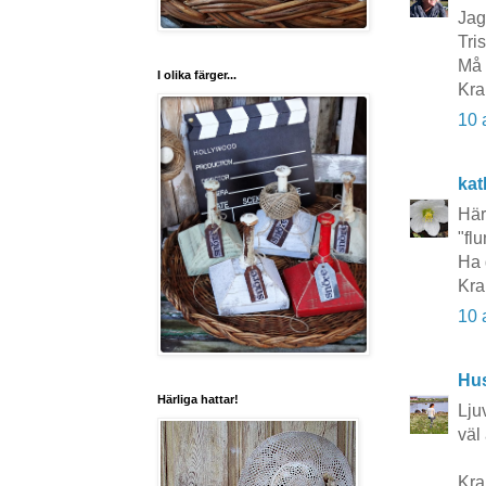
Jag
Tris
Må 
I olika färger...
Kra
10 
kat
Här
"flu
Ha 
Kra
10 
Hu
Härliga hattar!
Lju
väl
Kra