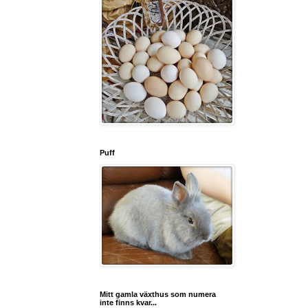
Puff
Mitt gamla växthus som numera
inte finns kvar...