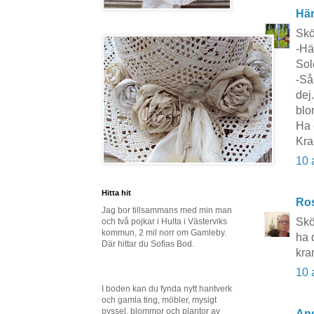
Här
Skön
-Här
Sol
-Så
dej
blo
Ha 
Kra
10 
Hitta hit
Ros
Jag bor tillsammans med min man
Skö
och två pojkar i Hulta i Västerviks
kommun, 2 mil norr om Gamleby.
ha 
Där hittar du Sofias Bod.
kra
10 
I boden kan du fynda nytt hantverk
och gamla ting, möbler, mysigt
pyssel, blommor och plantor av
Ane