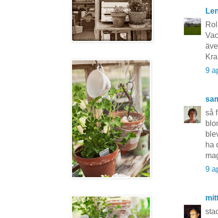
Le
Roli
Vac
äve
Kra
9 a
sa
så 
blo
ble
ha 
ma
9 a
mit
sta