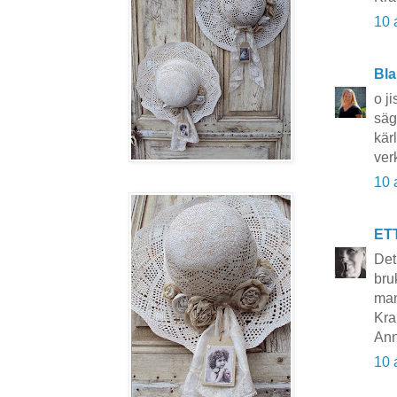
10 
Bla
o j
säg
kär
ver
10 
ET
Det
bru
man
Kra
Ann
10 