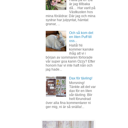
är jag tillbaka
då.... Har varit på
Västkusten hos
mina föräldrar. Där jag och mina
systrar har julpyntat, hämtat
granar, ...
Och så kom det
en liten Puff till
oss...
Hallå! Ni
kommer kanske
ihåg att vi i
början av sommaren förlorade
vår super goa kanin Ozzy? Efter
honom har vi inte haft nån och
jag hade...
Dax för tävling!
Morsning!
Tänkte att det var
dax för en liten
vår-tävling. Blir
helt förundrad
över alla fina kommentarer ni
ger mig, ni är så snälla!...