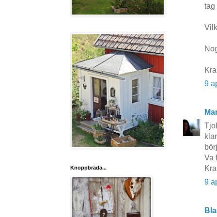
tag 
Vil
Nog 
Kra
9 a
Mar
Tjo
kla
bör
Va 
Kra
Knoppbräda...
9 a
Bla