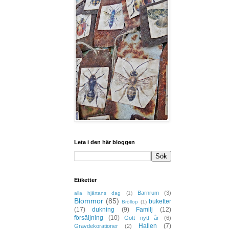
Leta i den här bloggen
Etiketter
Barnrum
(3)
alla hjärtans dag
(1)
Blommor
(85)
buketter
Bröllop
(1)
(17)
dukning
(9)
Familj
(12)
försäljning
(10)
Gott nytt år
(6)
Hallen
(7)
Gravdekorationer
(2)