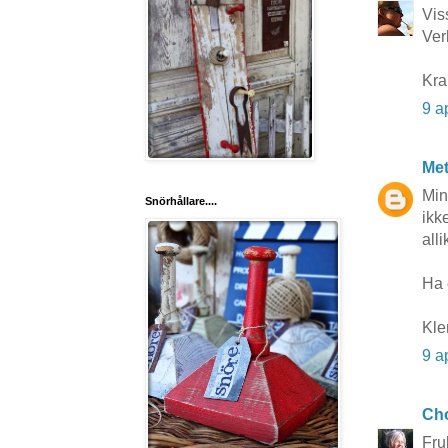
Viss
Ver
Kra
9 a
Me
Min
Snörhållare....
ikk
alli
Ha 
Kle
9 a
Cho
Fru