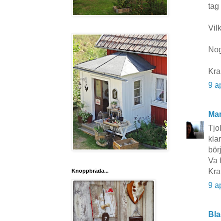
tag 
Vil
Nog 
Kra
9 a
Mar
Tjo
kla
bör
Va 
Kra
Knoppbräda...
9 a
Bla