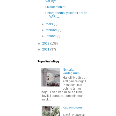
Vår-nytt.......
Fixade möbler......
Pelargonerna tycker att det är
VÅR.....
►
mars
(9)
►
februari
(8)
►
januari
(8)
►
2012
(138)
►
2011
(37)
Populära inlägg
Nymålat
vardagsrum .....
Hallojj! Nu är det
äntligen färdigt!!!
Piffat och fixat
och nu är jag
nöjd. Ovan kan ni se en liten
tjuvtitt i spegeln, som min man
snick...
Kaos-morgon
.......
Alltså, ibland vill