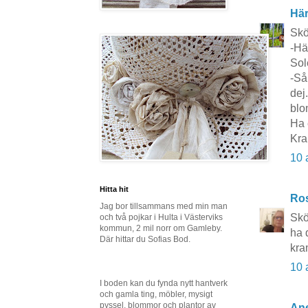
Här
Skön
-Här
Sol
-Så
dej
blo
Ha 
Kra
10 
Hitta hit
Ros
Jag bor tillsammans med min man
Skö
och två pojkar i Hulta i Västerviks
kommun, 2 mil norr om Gamleby.
ha 
Där hittar du Sofias Bod.
kra
10 
I boden kan du fynda nytt hantverk
och gamla ting, möbler, mysigt
pyssel, blommor och plantor av
Ane