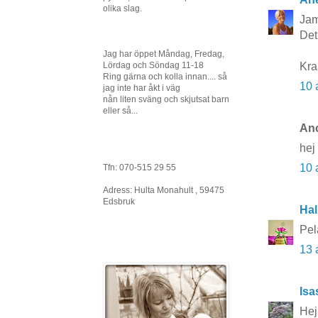
olika slag.
Jam
Det
Jag har öppet Måndag, Fredag,
Kr
Lördag och Söndag 11-18
Ring gärna och kolla innan.... så
10 
jag inte har åkt i väg
nån liten sväng och skjutsat barn
eller så...
Ano
hej 
10 
Tfn: 070-515 29 55
Adress: Hulta Monahult , 59475
Edsbruk
Hal
Pel
13 
Isa
Hej