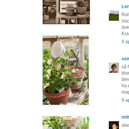
Le
Roli
Vac
äve
Kra
9 a
sa
så 
blo
ble
ha 
ma
9 a
mit
sta