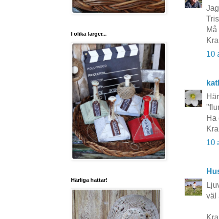
Jag
Tris
Må 
I olika färger...
Kra
10 
kat
Här
"flu
Ha 
Kra
10 
Hu
Härliga hattar!
Lju
väl
Kra