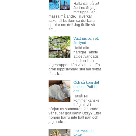
Hallå där på er!
Just nu är jag
mitt uppe i en
massa målande. Tillverkar
saker till butiken så det bara
sprutar om det! Jag är lite så
att...
Växthus och ett
fint fynd.....
Hallå alla
härliga! Tänkte
att det var dags
med en liten
lägesrapport från växthuset. En
grön loppisfyndad stol har flyttat
in..... E...
Och så kom det
en liten Puff till
oss...
Hallå! Ni
kommer kanske
ihåg att vi i
början av sommaren förlorade
vår super goa kanin Ozzy? Efter
honom har vi inte haft nån och
jag hade...
Lite rosa jul i
köket......