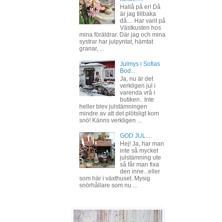
Hallå på er! Då
är jag tillbaka
då.... Har varit på
Västkusten hos
mina föräldrar. Där jag och mina
systrar har julpyntat, hämtat
granar, ...
Julmys i Sofias
Bod...
Ja, nu är det
verkligen jul i
varenda vrå i
butiken.. Inte
heller blev julstämningen
mindre av att det plötsligt kom
snö! Känns verkligen ...
GOD JUL....
Hej! Ja, har man
inte så mycket
julstämning ute
så får man fixa
den inne...eller
som här i växthuset. Mysig
snörhållare som nu ...