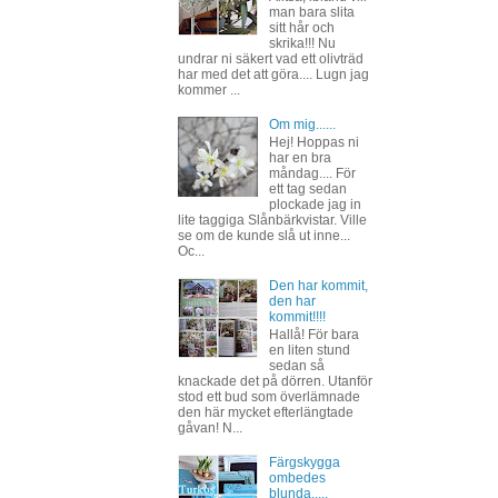
man bara slita
sitt hår och
skrika!!! Nu
undrar ni säkert vad ett olivträd
har med det att göra.... Lugn jag
kommer ...
Om mig......
Hej! Hoppas ni
har en bra
måndag.... För
ett tag sedan
plockade jag in
lite taggiga Slånbärkvistar. Ville
se om de kunde slå ut inne...
Oc...
Den har kommit,
den har
kommit!!!!
Hallå! För bara
en liten stund
sedan så
knackade det på dörren. Utanför
stod ett bud som överlämnade
den här mycket efterlängtade
gåvan! N...
Färgskygga
ombedes
blunda.....