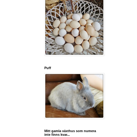
Puff
Mitt gamla växthus som numera
inte finns kvar...