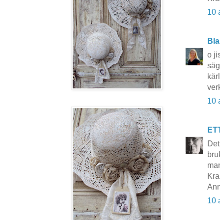
10 
Bla
o j
säg
kär
ver
10 
ET
Det
bru
man
Kra
Ann
10 