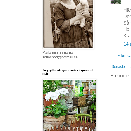
Härl
Den
Så 
Ha 
Kra
14 
Maila mig gärna på :
Skick
sofiasbod@hotmail.se
Senaste inl
Jag gillar att göra saker i gammal
plåt!
Prenumer