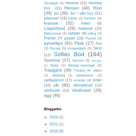
Hemma
(10)
Hemma
Hemlagat
(4)
Hönsen
(40)
Höst
hos...
(11)
(39)
jul
(36)
Jul i vårt hus
(21)
julpyssel
(19)
kakfat
(2)
Kaninen
(3)
kransar
(32)
köket
(9)
Loppisfynd
(29)
marknad
(15)
nyheter
(9)
Midsommar
(5)
odling
(3)
Plantor
(7)
pyssel
(16)
Pyssel
(3)
pysseltips
(81)
Påsk
(27)
Rea
Skrot
(2)
Recept
(5)
shoppingtips
(5)
Sofias Bod
(164)
(12)
Sommar
(37)
Sovrum
(3)
speglar
Stolar
(2)
tidnings-reportage
(6)
(1)
Trädgård
(39)
Tävling
(4)
utflykt
(2)
utlottning
(2)
utmärkelser
(2)
vardagsrum
(17)
vinter
veranda
(4)
vår
(85)
(10)
vårmarknad
(12)
Växthuset
(28)
växthuset
(12)
ägg
(46)
Bloggarkiv
►
2024
(1)
►
2021
(1)
►
2020
(5)