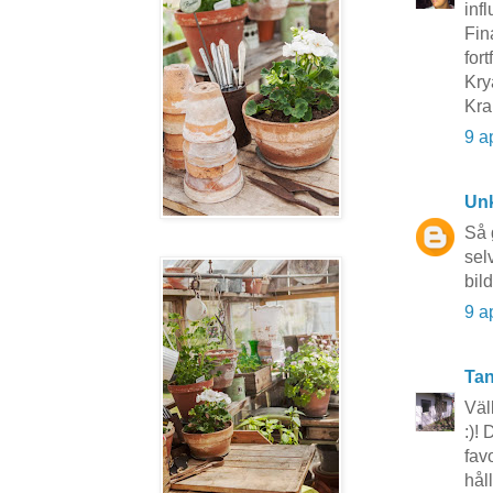
infl
Fin
fort
Kry
Kra
9 a
Un
Så 
sel
bild
9 a
Tan
Väl
:)!
fav
hål