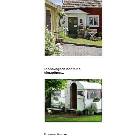
I hönsvagnen bor mina
hönapönor...
Tuppen Mosart