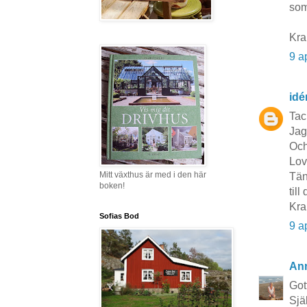
som
Kra
9 a
idé
Tac
Jag
Och
Lov
Mitt växthus är med i den här
Tänk
boken!
til
Kra
Sofias Bod
9 a
Ann
Got
Sjä