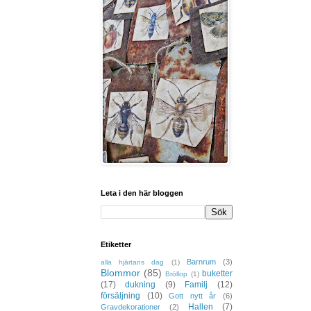
Leta i den här bloggen
Etiketter
Barnrum
(3)
alla hjärtans dag
(1)
Blommor
(85)
buketter
Bröllop
(1)
(17)
dukning
(9)
Familj
(12)
försäljning
(10)
Gott nytt år
(6)
Hallen
(7)
Gravdekorationer
(2)