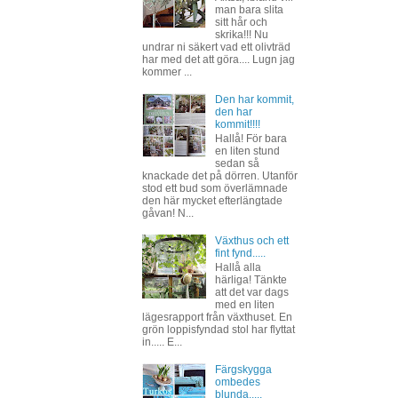
man bara slita
sitt hår och
skrika!!! Nu
undrar ni säkert vad ett olivträd
har med det att göra.... Lugn jag
kommer ...
Den har kommit,
den har
kommit!!!!
Hallå! För bara
en liten stund
sedan så
knackade det på dörren. Utanför
stod ett bud som överlämnade
den här mycket efterlängtade
gåvan! N...
Växthus och ett
fint fynd.....
Hallå alla
härliga! Tänkte
att det var dags
med en liten
lägesrapport från växthuset. En
grön loppisfyndad stol har flyttat
in..... E...
Färgskygga
ombedes
blunda.....