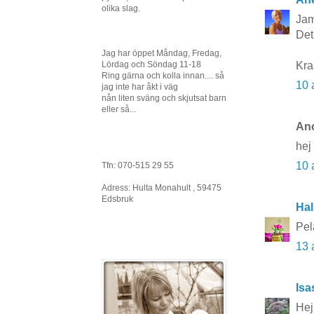
olika slag.
Jam
Det
Jag har öppet Måndag, Fredag,
Kr
Lördag och Söndag 11-18
Ring gärna och kolla innan.... så
10 
jag inte har åkt i väg
nån liten sväng och skjutsat barn
eller så...
Ano
hej 
10 
Tfn: 070-515 29 55
Adress: Hulta Monahult , 59475
Edsbruk
Hal
Pel
13 
Isa
Hej