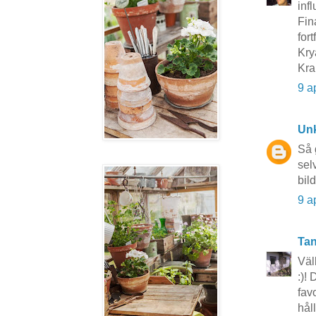
infl
Fin
fort
Kry
Kra
9 a
Un
Så 
sel
bild
9 a
Tan
Väl
:)!
fav
hål