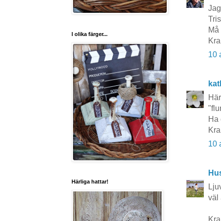
Jag
Tris
Må 
I olika färger...
Kra
10 
kat
Här
"flu
Ha 
Kra
10 
Hu
Härliga hattar!
Lju
väl
Kra