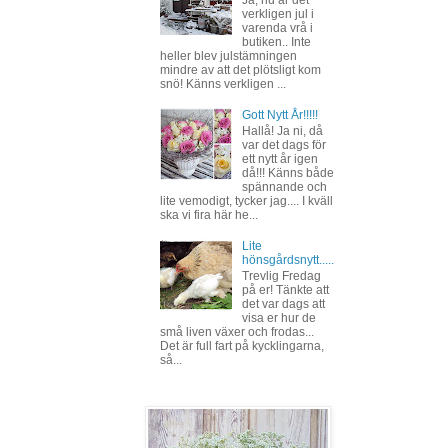
verkligen jul i
varenda vrå i
butiken.. Inte
heller blev julstämningen
mindre av att det plötsligt kom
snö! Känns verkligen ...
Gott Nytt År!!!!!
Hallå! Ja ni, då
var det dags för
ett nytt år igen
då!!! Känns både
spännande och
lite vemodigt, tycker jag.... I kväll
ska vi fira här he...
Lite
hönsgårdsnytt.....
Trevlig Fredag
på er! Tänkte att
det var dags att
visa er hur de
små liven växer och frodas...
Det är full fart på kycklingarna,
så...