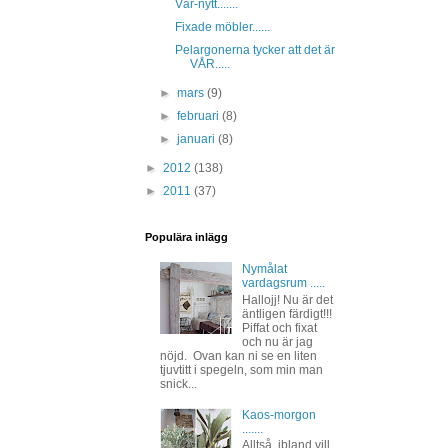
Vår-nytt.......
Fixade möbler......
Pelargonerna tycker att det är
VÅR.....
►
mars
(9)
►
februari
(8)
►
januari
(8)
►
2012
(138)
►
2011
(37)
Populära inlägg
Nymålat
vardagsrum .....
Hallojj! Nu är det
äntligen färdigt!!!
Piffat och fixat
och nu är jag
nöjd. Ovan kan ni se en liten
tjuvtitt i spegeln, som min man
snick...
Kaos-morgon
.......
Alltså, ibland vill