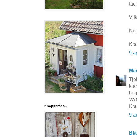
tag 
Vil
Nog 
Kra
9 a
Mar
Tjo
kla
bör
Va 
Kra
Knoppbräda...
9 a
Bla