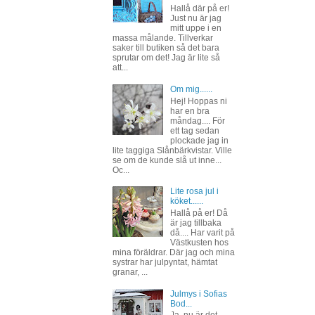
Hallå där på er!
Just nu är jag
mitt uppe i en
massa målande. Tillverkar
saker till butiken så det bara
sprutar om det! Jag är lite så
att...
Om mig......
Hej! Hoppas ni
har en bra
måndag.... För
ett tag sedan
plockade jag in
lite taggiga Slånbärkvistar. Ville
se om de kunde slå ut inne...
Oc...
Lite rosa jul i
köket......
Hallå på er! Då
är jag tillbaka
då.... Har varit på
Västkusten hos
mina föräldrar. Där jag och mina
systrar har julpyntat, hämtat
granar, ...
Julmys i Sofias
Bod...
Ja, nu är det