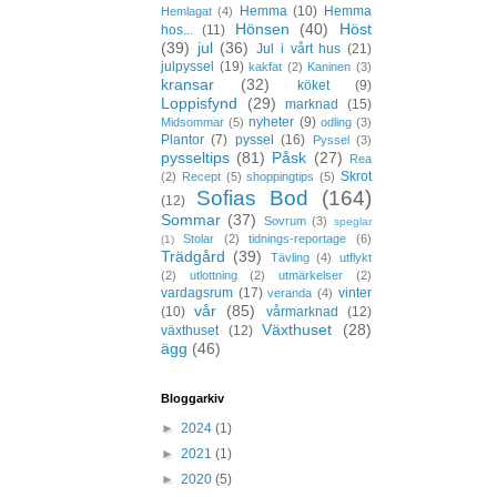
Hemma
(10)
Hemma
Hemlagat
(4)
Hönsen
(40)
Höst
hos...
(11)
(39)
jul
(36)
Jul i vårt hus
(21)
julpyssel
(19)
kakfat
(2)
Kaninen
(3)
kransar
(32)
köket
(9)
Loppisfynd
(29)
marknad
(15)
nyheter
(9)
Midsommar
(5)
odling
(3)
Plantor
(7)
pyssel
(16)
Pyssel
(3)
pysseltips
(81)
Påsk
(27)
Rea
Skrot
(2)
Recept
(5)
shoppingtips
(5)
Sofias Bod
(164)
(12)
Sommar
(37)
Sovrum
(3)
speglar
Stolar
(2)
tidnings-reportage
(6)
(1)
Trädgård
(39)
Tävling
(4)
utflykt
(2)
utlottning
(2)
utmärkelser
(2)
vardagsrum
(17)
vinter
veranda
(4)
vår
(85)
(10)
vårmarknad
(12)
Växthuset
(28)
växthuset
(12)
ägg
(46)
Bloggarkiv
►
2024
(1)
►
2021
(1)
►
2020
(5)