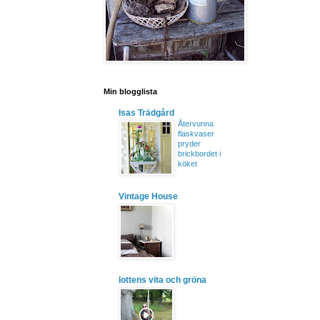
Min blogglista
Isas Trädgård
Återvunna
flaskvaser
pryder
brickbordet i
köket
Vintage House
lottens vita och gröna