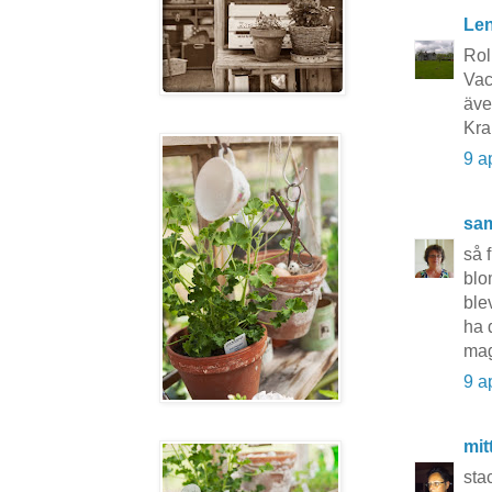
Le
Roli
Vac
äve
Kra
9 a
sa
så 
blo
ble
ha 
ma
9 a
mit
sta