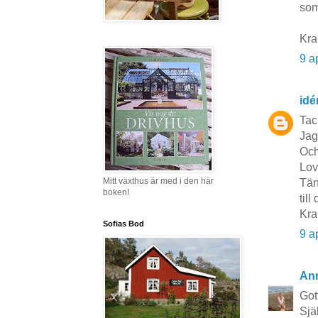
som
Kra
9 a
idé
Tac
Jag
Och
Lov
Mitt växthus är med i den här
Tänk
boken!
til
Kra
Sofias Bod
9 a
Ann
Got
Sjä