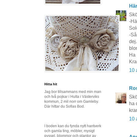
Här
Skön
-Här
Sol
-Så
dej
blo
Ha 
Kra
10 
Hitta hit
Ros
Jag bor tillsammans med min man
Skö
och två pojkar i Hulta i Västerviks
kommun, 2 mil norr om Gamleby.
ha 
Där hittar du Sofias Bod.
kra
10 
I boden kan du fynda nytt hantverk
och gamla ting, möbler, mysigt
pyssel, blommor och plantor av
Ane