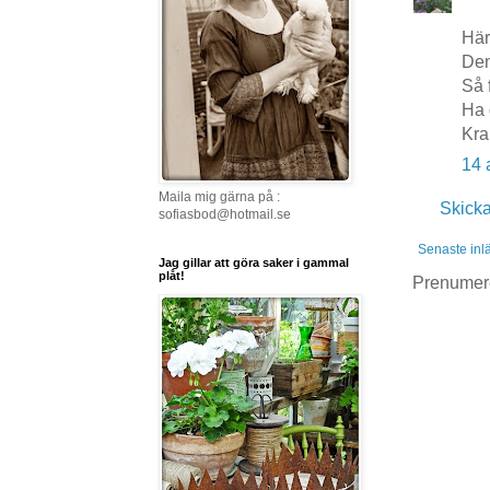
Härl
Den
Så 
Ha 
Kra
14 
Maila mig gärna på :
Skick
sofiasbod@hotmail.se
Senaste inl
Jag gillar att göra saker i gammal
plåt!
Prenumer