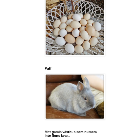
Puff
Mitt gamla växthus som numera
inte finns kvar...