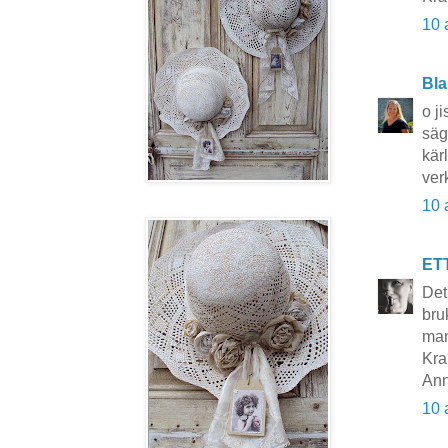
10 
Bla
o j
säg
kär
ver
10 
ET
Det
bru
man
Kra
Ann
10 