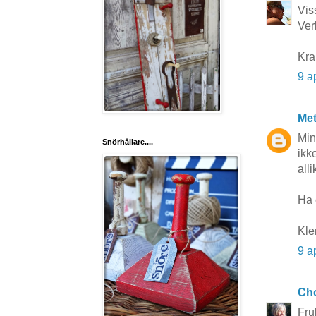
Viss
Ver
Kra
9 a
Me
Min
Snörhållare....
ikk
alli
Ha 
Kle
9 a
Cho
Fru