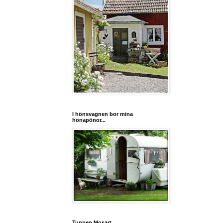
I hönsvagnen bor mina
hönapönor...
Tuppen Mosart