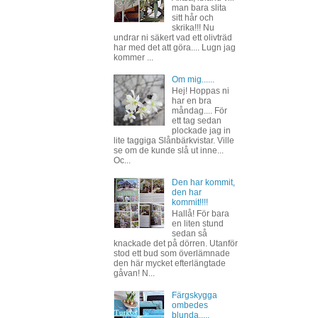
man bara slita
sitt hår och
skrika!!! Nu
undrar ni säkert vad ett olivträd
har med det att göra.... Lugn jag
kommer ...
Om mig......
Hej! Hoppas ni
har en bra
måndag.... För
ett tag sedan
plockade jag in
lite taggiga Slånbärkvistar. Ville
se om de kunde slå ut inne...
Oc...
Den har kommit,
den har
kommit!!!!
Hallå! För bara
en liten stund
sedan så
knackade det på dörren. Utanför
stod ett bud som överlämnade
den här mycket efterlängtade
gåvan! N...
Färgskygga
ombedes
blunda.....