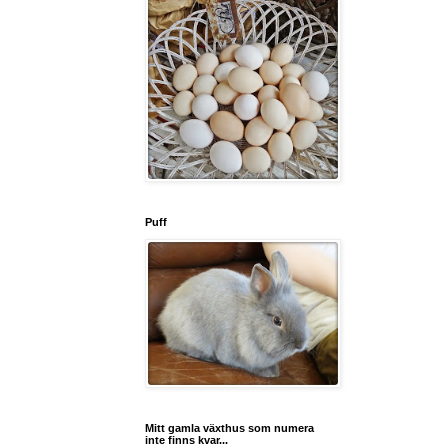
Puff
Mitt gamla växthus som numera
inte finns kvar...