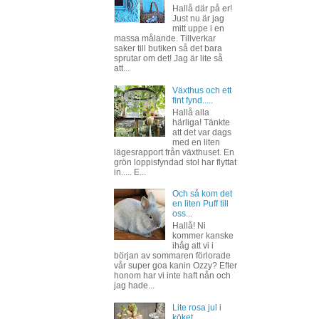
Hallå där på er!
Just nu är jag
mitt uppe i en
massa målande. Tillverkar
saker till butiken så det bara
sprutar om det! Jag är lite så
att...
Växthus och ett
fint fynd.....
Hallå alla
härliga! Tänkte
att det var dags
med en liten
lägesrapport från växthuset. En
grön loppisfyndad stol har flyttat
in..... E...
Och så kom det
en liten Puff till
oss...
Hallå! Ni
kommer kanske
ihåg att vi i
början av sommaren förlorade
vår super goa kanin Ozzy? Efter
honom har vi inte haft nån och
jag hade...
Lite rosa jul i
köket......