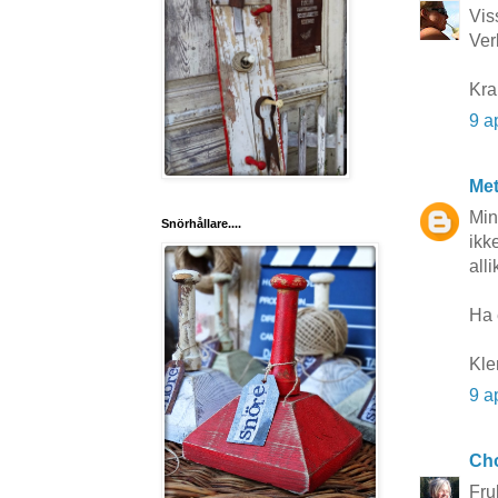
Viss
Ver
Kra
9 a
Me
Min
Snörhållare....
ikk
alli
Ha 
Kle
9 a
Cho
Fru