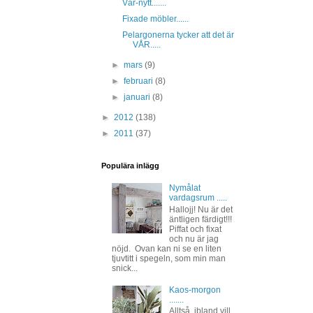
Vår-nytt.......
Fixade möbler......
Pelargonerna tycker att det är
VÅR.....
►
mars
(9)
►
februari
(8)
►
januari
(8)
►
2012
(138)
►
2011
(37)
Populära inlägg
Nymålat
vardagsrum .....
Hallojj! Nu är det
äntligen färdigt!!!
Piffat och fixat
och nu är jag
nöjd. Ovan kan ni se en liten
tjuvtitt i spegeln, som min man
snick...
Kaos-morgon
.......
Alltså, ibland vill