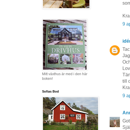
som
Kra
9 a
idé
Tac
Jag
Och
Lov
Mitt växthus är med i den här
Tänk
boken!
til
Kra
Sofias Bod
9 a
Ann
Got
Sjä