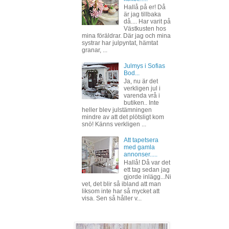
Hallå på er! Då
är jag tillbaka
då.... Har varit på
Västkusten hos
mina föräldrar. Där jag och mina
systrar har julpyntat, hämtat
granar, ...
Julmys i Sofias
Bod...
Ja, nu är det
verkligen jul i
varenda vrå i
butiken.. Inte
heller blev julstämningen
mindre av att det plötsligt kom
snö! Känns verkligen ...
Att tapetsera
med gamla
annonser.....
Hallå! Då var det
ett tag sedan jag
gjorde inlägg...Ni
vet, det blir så ibland att man
liksom inte har så mycket att
visa. Sen så håller v...