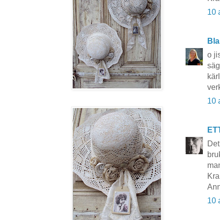
10 
Bla
o j
säg
kär
ver
10 
ET
Det
bru
man
Kra
Ann
10 