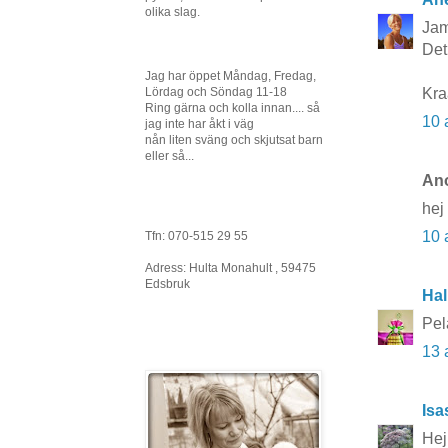
olika slag.
Jam
Det
Jag har öppet Måndag, Fredag,
Kr
Lördag och Söndag 11-18
Ring gärna och kolla innan.... så
10 
jag inte har åkt i väg
nån liten sväng och skjutsat barn
eller så...
Ano
hej 
10 
Tfn: 070-515 29 55
Adress: Hulta Monahult , 59475
Edsbruk
Hal
Pel
13 
Isa
Hej