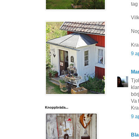
tag 
Vil
Nog 
Kra
9 a
Mar
Tjo
kla
bör
Va 
Kra
Knoppbräda...
9 a
Bla