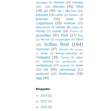
Hemma
(10)
Hemma
Hemlagat
(4)
Hönsen
(40)
Höst
hos...
(11)
(39)
jul
(36)
Jul i vårt hus
(21)
julpyssel
(19)
kakfat
(2)
Kaninen
(3)
kransar
(32)
köket
(9)
Loppisfynd
(29)
marknad
(15)
nyheter
(9)
Midsommar
(5)
odling
(3)
Plantor
(7)
pyssel
(16)
Pyssel
(3)
pysseltips
(81)
Påsk
(27)
Rea
Skrot
(2)
Recept
(5)
shoppingtips
(5)
Sofias Bod
(164)
(12)
Sommar
(37)
Sovrum
(3)
speglar
Stolar
(2)
tidnings-reportage
(6)
(1)
Trädgård
(39)
Tävling
(4)
utflykt
(2)
utlottning
(2)
utmärkelser
(2)
vardagsrum
(17)
vinter
veranda
(4)
vår
(85)
(10)
vårmarknad
(12)
Växthuset
(28)
växthuset
(12)
ägg
(46)
Bloggarkiv
►
2024
(1)
►
2021
(1)
►
2020
(5)