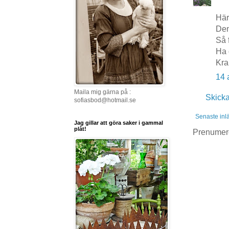
Härl
Den
Så 
Ha 
Kra
14 
Maila mig gärna på :
Skick
sofiasbod@hotmail.se
Senaste inl
Jag gillar att göra saker i gammal
plåt!
Prenumer