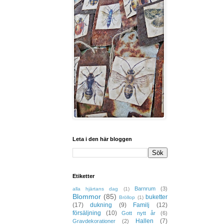
Leta i den här bloggen
Etiketter
Barnrum
(3)
alla hjärtans dag
(1)
Blommor
(85)
buketter
Bröllop
(1)
(17)
dukning
(9)
Familj
(12)
försäljning
(10)
Gott nytt år
(6)
Hallen
(7)
Gravdekorationer
(2)