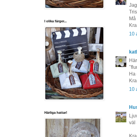
Jag
Tris
Må 
I olika färger...
Kra
10 
kat
Här
"flu
Ha 
Kra
10 
Hu
Härliga hattar!
Lju
väl
Kra