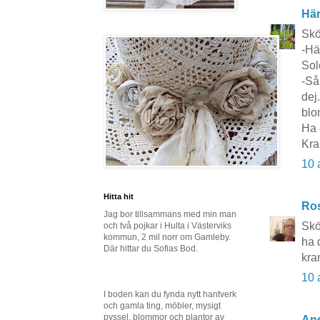
Här
Skön
-Här
Sol
-Så
dej
blo
Ha 
Kra
10 
Hitta hit
Ros
Jag bor tillsammans med min man
Skö
och två pojkar i Hulta i Västerviks
kommun, 2 mil norr om Gamleby.
ha 
Där hittar du Sofias Bod.
kra
10 
I boden kan du fynda nytt hantverk
och gamla ting, möbler, mysigt
pyssel, blommor och plantor av
Ane