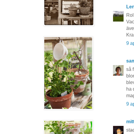
Le
Roli
Vac
äve
Kra
9 a
sa
så 
blo
ble
ha 
ma
9 a
mit
sta