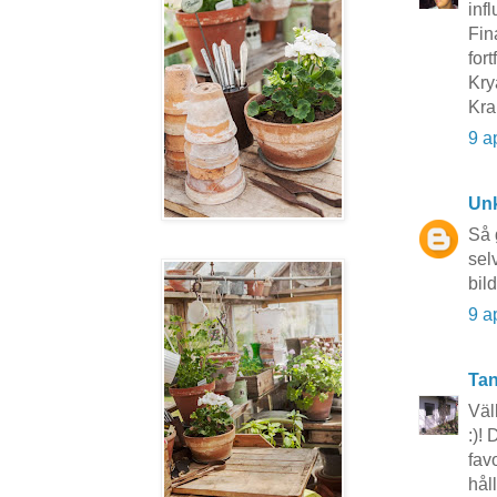
infl
Fin
fort
Kry
Kra
9 a
Un
Så 
sel
bild
9 a
Tan
Väl
:)!
fav
hål