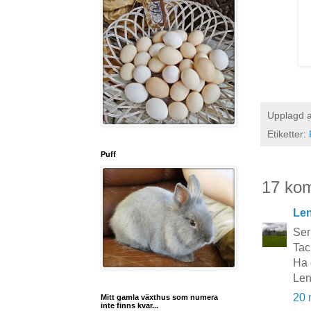
Upplagd 
Etiketter:
Puff
17 ko
Le
Ser
Tac
Ha 
Le
20 
Mitt gamla växthus som numera
inte finns kvar...