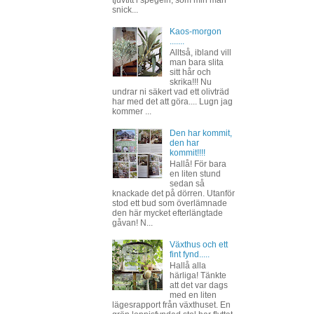
snick...
Kaos-morgon
.......
Alltså, ibland vill
man bara slita
sitt hår och
skrika!!! Nu
undrar ni säkert vad ett olivträd
har med det att göra.... Lugn jag
kommer ...
Den har kommit,
den har
kommit!!!!
Hallå! För bara
en liten stund
sedan så
knackade det på dörren. Utanför
stod ett bud som överlämnade
den här mycket efterlängtade
gåvan! N...
Växthus och ett
fint fynd.....
Hallå alla
härliga! Tänkte
att det var dags
med en liten
lägesrapport från växthuset. En