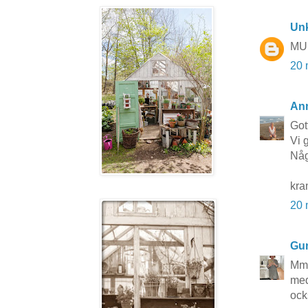
Un
MU
20 
Ann
Got
Vi 
Någ
kra
20 
Gun
Mmm
med
ock