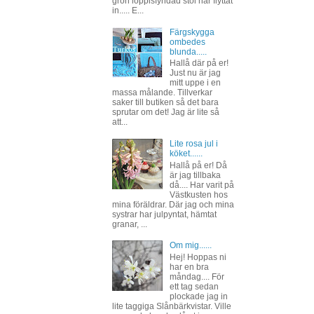
grön loppisfyndad stol har flyttat
in..... E...
Färgskygga
ombedes
blunda.....
Hallå där på er!
Just nu är jag
mitt uppe i en
massa målande. Tillverkar
saker till butiken så det bara
sprutar om det! Jag är lite så
att...
Lite rosa jul i
köket......
Hallå på er! Då
är jag tillbaka
då.... Har varit på
Västkusten hos
mina föräldrar. Där jag och mina
systrar har julpyntat, hämtat
granar, ...
Om mig......
Hej! Hoppas ni
har en bra
måndag.... För
ett tag sedan
plockade jag in
lite taggiga Slånbärkvistar. Ville