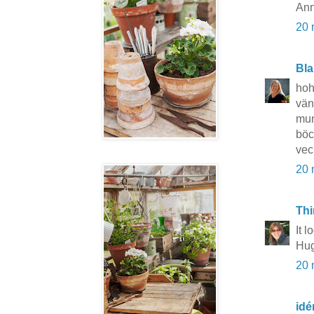
Ann
20 
Bla
hoh
vän
mum
böc
vec
20 
Thi
It l
Hug
20 
idé