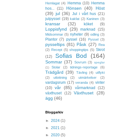
Hemma
(10)
Hemma
Hemlagat
(4)
Hönsen
(40)
Höst
hos...
(11)
(39)
jul
(36)
Jul i vårt hus
(21)
julpyssel
(19)
kakfat
(2)
Kaninen
(3)
kransar
(32)
köket
(9)
Loppisfynd
(29)
marknad
(15)
nyheter
(9)
Midsommar
(5)
odling
(3)
Plantor
(7)
pyssel
(16)
Pyssel
(3)
pysseltips
(81)
Påsk
(27)
Rea
Skrot
(2)
Recept
(5)
shoppingtips
(5)
Sofias Bod
(164)
(12)
Sommar
(37)
Sovrum
(3)
speglar
Stolar
(2)
tidnings-reportage
(6)
(1)
Trädgård
(39)
Tävling
(4)
utflykt
(2)
utlottning
(2)
utmärkelser
(2)
vardagsrum
(17)
vinter
veranda
(4)
vår
(85)
(10)
vårmarknad
(12)
Växthuset
(28)
växthuset
(12)
ägg
(46)
Bloggarkiv
►
2024
(1)
►
2021
(1)
►
2020
(5)