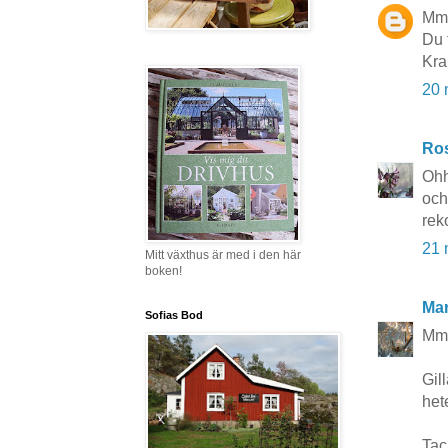
Mmm
Du 
Kra
20 
Ros
Ohh
och
rek
21 
Mitt växthus är med i den här
boken!
Mar
Sofias Bod
Mmm
Gil
het
Tac