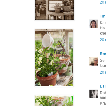
20 
Tin
Kak
Ha 
kra
20 
Ros
Ser
kra
20 
ET
Rab
härl
Kra