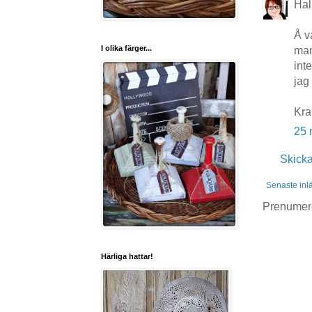
Hal
Å v
I olika färger...
mam
int
jag 
Kr
25 
Skick
Senaste inl
Prenumer
Härliga hattar!