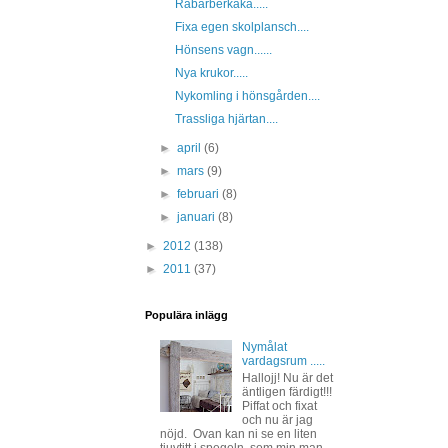
Rabarberkaka.....
Fixa egen skolplansch....
Hönsens vagn......
Nya krukor.....
Nykomling i hönsgården....
Trassliga hjärtan....
►
april
(6)
►
mars
(9)
►
februari
(8)
►
januari
(8)
►
2012
(138)
►
2011
(37)
Populära inlägg
Nymålat
vardagsrum .....
Hallojj! Nu är det
äntligen färdigt!!!
Piffat och fixat
och nu är jag
nöjd. Ovan kan ni se en liten
tjuvtitt i spegeln, som min man