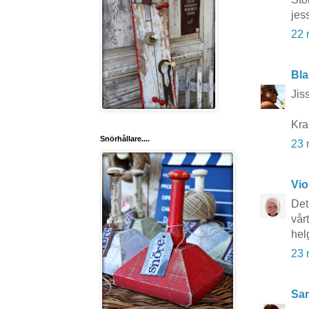
jes
22 
Bla
Jis
Kra
Snörhållare....
23 
Vio
Det
vårt
hel
23 
San