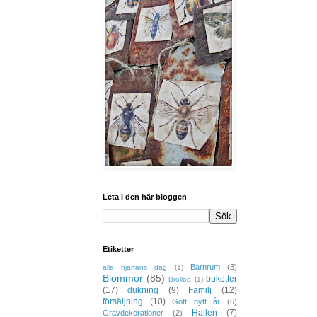
Leta i den här bloggen
Etiketter
Barnrum
(3)
alla hjärtans dag
(1)
Blommor
(85)
buketter
Bröllop
(1)
(17)
dukning
(9)
Familj
(12)
försäljning
(10)
Gott nytt år
(6)
Hallen
(7)
Gravdekorationer
(2)