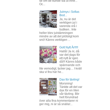
se om de kunde slå ut inne...
Oc...
Julmys i Sofias
Bod...
Ja, nu är det
verkligen jul i
varenda vrå i
butiken.. Inte
heller blev julstämningen
mindre av att det plötsligt kom
snö! Känns verkligen ...
Gott Nytt År!!!!!
Hallå! Ja ni, då
var det dags för
ett nytt år igen
då!!! Känns både
spännande och
lite vemodigt, tycker jag.... I kväll
ska vi fira här he...
Dax för tävling!
Morsning!
Tänkte att det var
dax för en liten
vår-tävling. Blir
helt förundrad
över alla fina kommentarer ni
ger mig, ni är så snälla!...