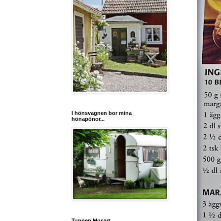
I hönsvagnen bor mina
hönapönor...
Tuppen Mosart