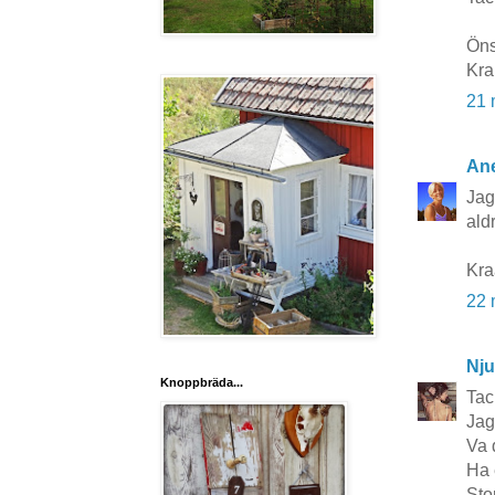
Öns
Kra
21 
Ane
Jag
ald
Kr
22 
Nju
Knoppbräda...
Tac
Jag
Va 
Ha 
Sto