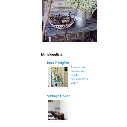
Min blogglista
Isas Trädgård
Återvunna
flaskvaser
pryder
brickbordet i
köket
Vintage House