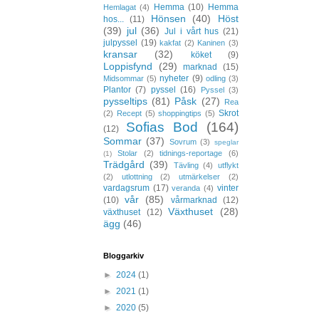
Hemma
(10)
Hemma
Hemlagat
(4)
Hönsen
(40)
Höst
hos...
(11)
(39)
jul
(36)
Jul i vårt hus
(21)
julpyssel
(19)
kakfat
(2)
Kaninen
(3)
kransar
(32)
köket
(9)
Loppisfynd
(29)
marknad
(15)
nyheter
(9)
Midsommar
(5)
odling
(3)
Plantor
(7)
pyssel
(16)
Pyssel
(3)
pysseltips
(81)
Påsk
(27)
Rea
Skrot
(2)
Recept
(5)
shoppingtips
(5)
Sofias Bod
(164)
(12)
Sommar
(37)
Sovrum
(3)
speglar
Stolar
(2)
tidnings-reportage
(6)
(1)
Trädgård
(39)
Tävling
(4)
utflykt
(2)
utlottning
(2)
utmärkelser
(2)
vardagsrum
(17)
vinter
veranda
(4)
vår
(85)
(10)
vårmarknad
(12)
Växthuset
(28)
växthuset
(12)
ägg
(46)
Bloggarkiv
►
2024
(1)
►
2021
(1)
►
2020
(5)