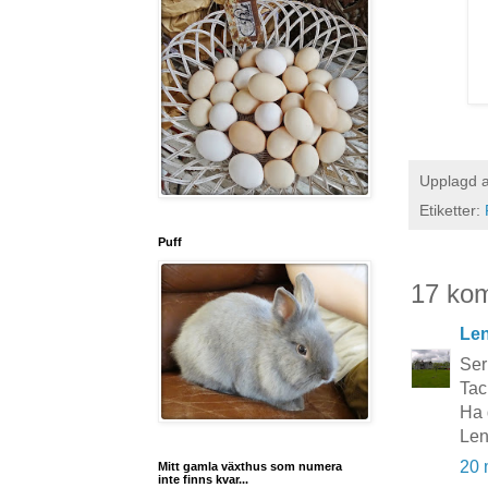
Upplagd 
Etiketter:
Puff
17 ko
Le
Ser
Tac
Ha 
Le
20 
Mitt gamla växthus som numera
inte finns kvar...