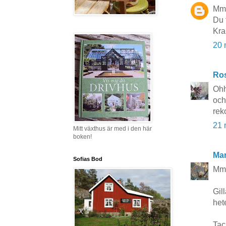
Mmm
Du 
Kra
20 
Ros
Ohh
och
rek
21 
Mitt växthus är med i den här
boken!
Mar
Sofias Bod
Mmm
Gil
het
Tac