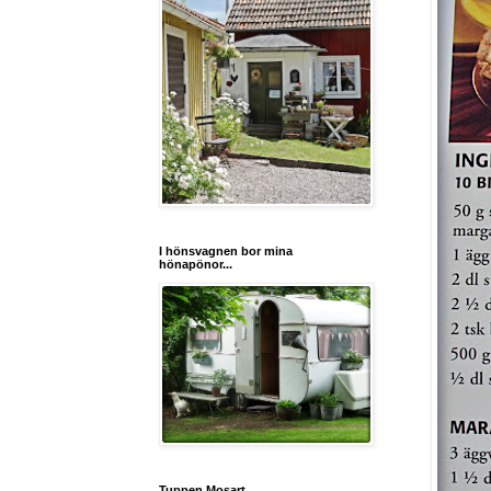
I hönsvagnen bor mina
hönapönor...
Tuppen Mosart