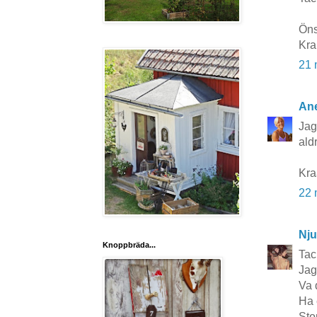
Öns
Kra
21 
Ane
Jag
ald
Kr
22 
Nju
Knoppbräda...
Tac
Jag
Va 
Ha 
Sto