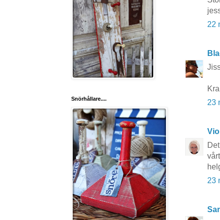
jes
22 
Bla
Jis
Kra
Snörhållare....
23 
Vio
Det
vårt
hel
23 
San