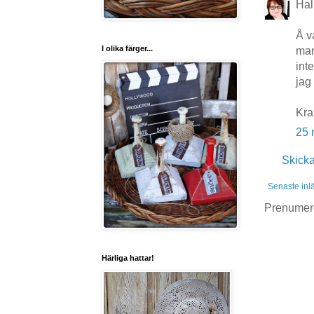
Hal
Å v
I olika färger...
mam
int
jag 
Kr
25 
Skick
Senaste inl
Prenumer
Härliga hattar!