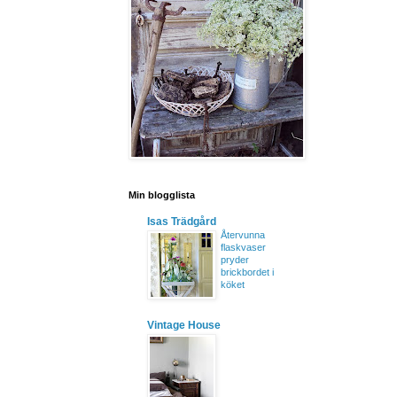
Min blogglista
Isas Trädgård
Återvunna
flaskvaser
pryder
brickbordet i
köket
Vintage House