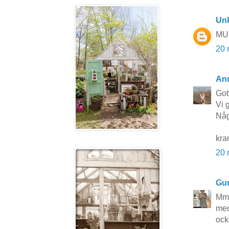
Un
MU
20 
Ann
Got
Vi 
Någ
kra
20 
Gun
Mmm
med
ock