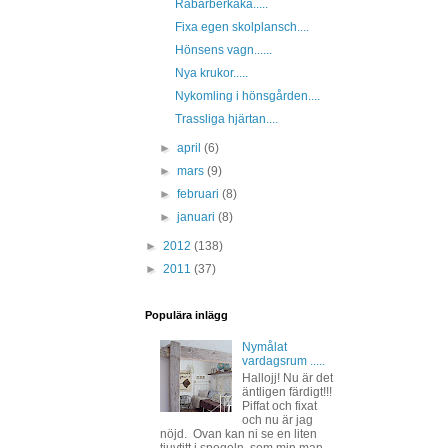
Rabarberkaka.....
Fixa egen skolplansch....
Hönsens vagn......
Nya krukor.....
Nykomling i hönsgården....
Trassliga hjärtan....
►
april
(6)
►
mars
(9)
►
februari
(8)
►
januari
(8)
►
2012
(138)
►
2011
(37)
Populära inlägg
Nymålat
vardagsrum .....
Hallojj! Nu är det
äntligen färdigt!!!
Piffat och fixat
och nu är jag
nöjd. Ovan kan ni se en liten
tjuvtitt i spegeln, som min man