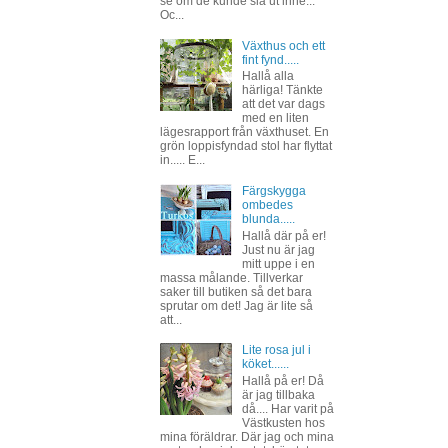
se om de kunde slå ut inne...
Oc...
Växthus och ett
fint fynd.....
Hallå alla
härliga! Tänkte
att det var dags
med en liten
lägesrapport från växthuset. En
grön loppisfyndad stol har flyttat
in..... E...
Färgskygga
ombedes
blunda.....
Hallå där på er!
Just nu är jag
mitt uppe i en
massa målande. Tillverkar
saker till butiken så det bara
sprutar om det! Jag är lite så
att...
Lite rosa jul i
köket......
Hallå på er! Då
är jag tillbaka
då.... Har varit på
Västkusten hos
mina föräldrar. Där jag och mina