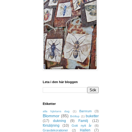
Leta i den här bloggen
Etiketter
Barnrum
(3)
alla hjärtans dag
(1)
Blommor
(85)
buketter
Bröllop
(1)
(17)
dukning
(9)
Familj
(12)
försäljning
(10)
Gott nytt år
(6)
Hallen
(7)
Gravdekorationer
(2)