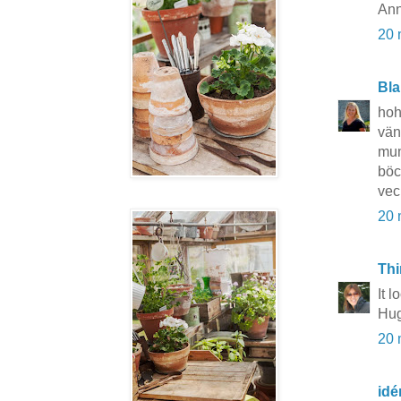
Ann
20 
Bla
hoh
vän
mum
böc
vec
20 
Thi
It l
Hug
20 
idé