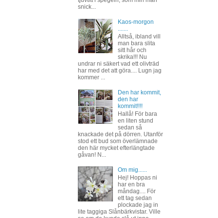
snick...
Kaos-morgon
.......
Alltså, ibland vill
man bara slita
sitt hår och
skrika!!! Nu
undrar ni säkert vad ett olivträd
har med det att göra.... Lugn jag
kommer ...
Den har kommit,
den har
kommit!!!!
Hallå! För bara
en liten stund
sedan så
knackade det på dörren. Utanför
stod ett bud som överlämnade
den här mycket efterlängtade
gåvan! N...
Om mig......
Hej! Hoppas ni
har en bra
måndag.... För
ett tag sedan
plockade jag in
lite taggiga Slånbärkvistar. Ville