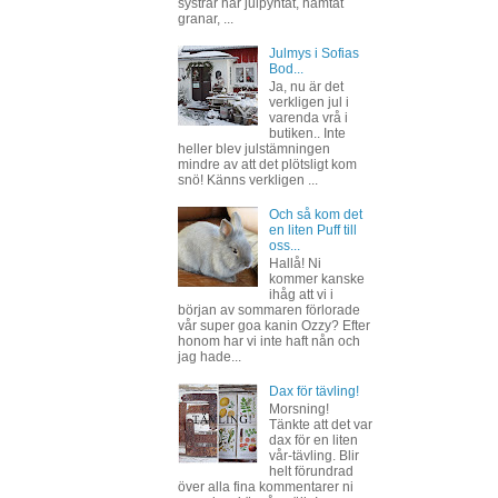
systrar har julpyntat, hämtat
granar, ...
Julmys i Sofias
Bod...
Ja, nu är det
verkligen jul i
varenda vrå i
butiken.. Inte
heller blev julstämningen
mindre av att det plötsligt kom
snö! Känns verkligen ...
Och så kom det
en liten Puff till
oss...
Hallå! Ni
kommer kanske
ihåg att vi i
början av sommaren förlorade
vår super goa kanin Ozzy? Efter
honom har vi inte haft nån och
jag hade...
Dax för tävling!
Morsning!
Tänkte att det var
dax för en liten
vår-tävling. Blir
helt förundrad
över alla fina kommentarer ni