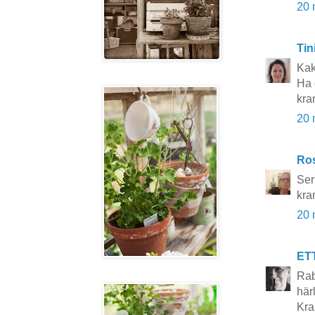
20 
Tin
Kak
Ha 
kra
20 
Ros
Ser
kra
20 
ET
Rab
härl
Kra