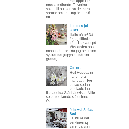
mitt uppe i en
massa målande. Tillverkar
saker till butiken så det bara
sprutar om det! Jag är lite så
att...
Lite rosa jul i
köket......
Hallå på er! Då
är jag tillbaka
då.... Har varit på
Västkusten hos
mina föräldrar. Där jag och mina
systrar har julpyntat, hämtat
granar, ...
Om mig......
Hej! Hoppas ni
har en bra
måndag.... För
ett tag sedan
plockade jag in
lite taggiga Slånbärkvistar. Ville
se om de kunde slå ut inne...
Oc...
Julmys i Sofias
Bod...
Ja, nu är det
verkligen jul i
varenda vrå i