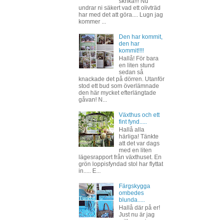
skrika!!! Nu
undrar ni säkert vad ett olivträd
har med det att göra.... Lugn jag
kommer ...
Den har kommit,
den har
kommit!!!!
Hallå! För bara
en liten stund
sedan så
knackade det på dörren. Utanför
stod ett bud som överlämnade
den här mycket efterlängtade
gåvan! N...
Växthus och ett
fint fynd.....
Hallå alla
härliga! Tänkte
att det var dags
med en liten
lägesrapport från växthuset. En
grön loppisfyndad stol har flyttat
in..... E...
Färgskygga
ombedes
blunda.....
Hallå där på er!
Just nu är jag