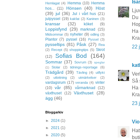
Isa
Hemma
(10)
Hemma
Hemlagat
(4)
Hönsen
(40)
Höst
hos...
(11)
Lju
(39)
jul
(36)
Jul i vårt hus
(21)
Du 
julpyssel
(19)
kakfat
(2)
Kaninen
(3)
kransar
(32)
Hop
köket
(9)
Loppisfynd
(29)
marknad
(15)
Ha 
nyheter
(9)
Midsommar
(5)
odling
(3)
Kra
Plantor
(7)
pyssel
(16)
Pyssel
(3)
pysseltips
(81)
Påsk
(27)
Rea
22 
Skrot
(2)
Recept
(5)
shoppingtips
(5)
Sofias Bod
(164)
(12)
Sommar
(37)
Sovrum
(3)
speglar
kat
Stolar
(2)
tidnings-reportage
(6)
(1)
Trädgård
(39)
Tävling
(4)
utflykt
Ver
(2)
utlottning
(2)
utmärkelser
(2)
Så s
vardagsrum
(17)
vinter
veranda
(4)
vår
(85)
Ha 
(10)
vårmarknad
(12)
Växthuset
(28)
växthuset
(12)
Kra
ägg
(46)
23 
Bloggarkiv
►
2024
(1)
Vio
►
2021
(1)
Hat
►
2020
(5)
but