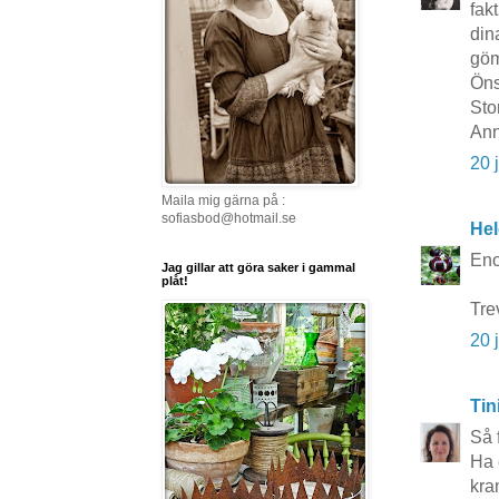
fak
din
gö
Öns
Sto
Ann
20 
Maila mig gärna på :
sofiasbod@hotmail.se
Hel
Eno
Jag gillar att göra saker i gammal
plåt!
Tre
20 
Tin
Så 
Ha 
kra