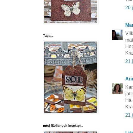
20 
Mar
Vil
Tags...
mat
Hop
Kra
21 
An
Kan
jät
Ha 
Kr
21 
med fjärilar och insekter...
Lis