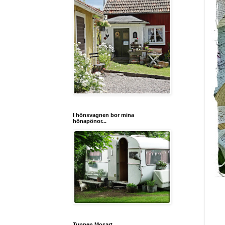
I hönsvagnen bor mina
hönapönor...
Tuppen Mosart