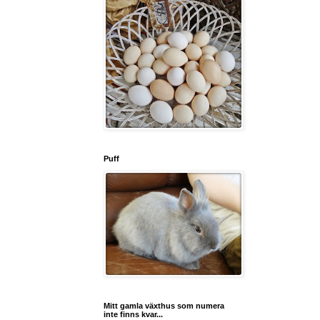
Puff
Mitt gamla växthus som numera
inte finns kvar...