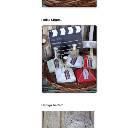
I olika färger...
Härliga hattar!