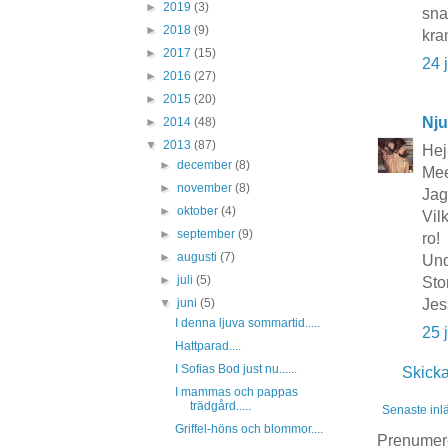
►
2019
(3)
sna
►
2018
(9)
kr
►
2017
(15)
24 
►
2016
(27)
►
2015
(20)
Nju
►
2014
(48)
▼
2013
(87)
Hej
►
december
(8)
Mee
►
november
(8)
Jag 
►
oktober
(4)
Vil
►
september
(9)
ro!
►
augusti
(7)
Und
►
juli
(5)
Sto
▼
juni
(5)
Jes
I denna ljuva sommartid.....
25 
Hattparad....
I Sofias Bod just nu......
Skick
I mammas och pappas
trädgård.....
Senaste inl
Griffel-höns och blommor....
Prenumer