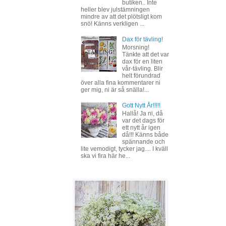
butiken.. Inte
heller blev julstämningen
mindre av att det plötsligt kom
snö! Känns verkligen ...
Dax för tävling!
Morsning!
Tänkte att det var
dax för en liten
vår-tävling. Blir
helt förundrad
över alla fina kommentarer ni
ger mig, ni är så snälla!...
Gott Nytt År!!!!!
Hallå! Ja ni, då
var det dags för
ett nytt år igen
då!!! Känns både
spännande och
lite vemodigt, tycker jag.... I kväll
ska vi fira här he...