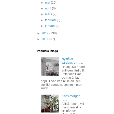
►
maj
(10)
►
april
(6)
►
mars
(9)
►
februari
(8)
►
januari
(8)
►
2012
(138)
►
2011
(37)
Populära inlägg
Nymålat
vardagsrum .....
Hallojj! Nu är det
äntligen färdigt!!!
Piffat och fixat
och nu är jag
nöjd. Ovan kan ni se en liten
tjuvtitt i spegeln, som min man
snick...
Kaos-morgon
.......
Alltså, ibland vill
man bara slita
sitt hår och