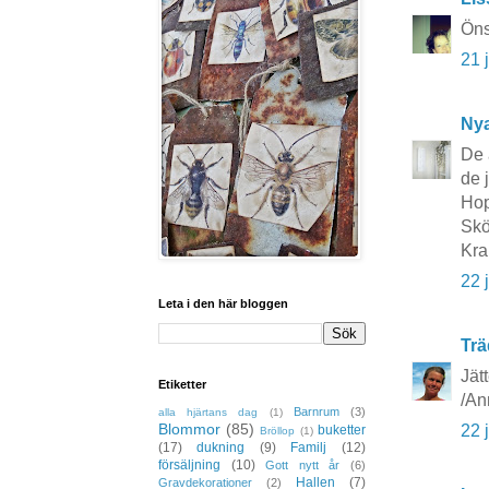
Öns
21 
Nya
De 
de 
Hop
Skö
Kra
22 
Leta i den här bloggen
Trä
Jät
Etiketter
/An
Barnrum
(3)
alla hjärtans dag
(1)
Blommor
(85)
22 
buketter
Bröllop
(1)
(17)
dukning
(9)
Familj
(12)
försäljning
(10)
Gott nytt år
(6)
Hallen
(7)
Gravdekorationer
(2)