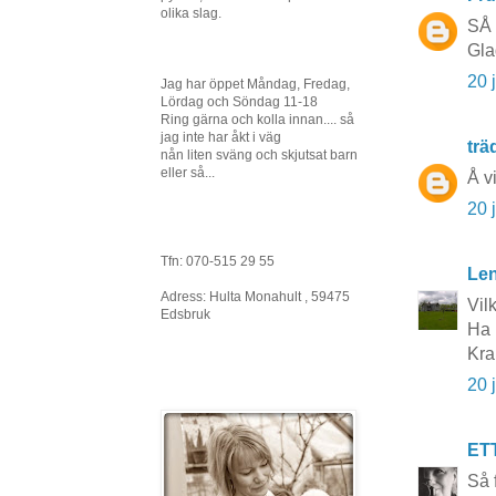
olika slag.
SÅ 
Gla
20 
Jag har öppet Måndag, Fredag,
Lördag och Söndag 11-18
Ring gärna och kolla innan.... så
jag inte har åkt i väg
tr
nån liten sväng och skjutsat barn
eller så...
Å v
20 
Tfn: 070-515 29 55
Le
Adress: Hulta Monahult , 59475
Vil
Edsbruk
Ha 
Kra
20 
ET
Så 