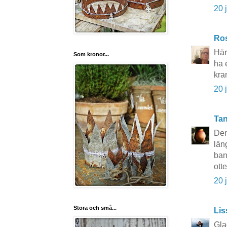
20 
Ros
Här
Som kronor...
ha 
kra
20 
Tan
Den
län
ban
ott
20 
Stora och små...
Li
Gla