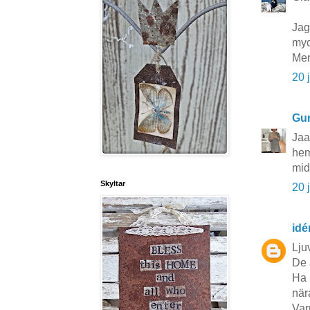
Jag 
myc
Men
20 
Gun
Jaa
hem
mid
Skyltar
20 
idé
Lju
De 
Ha 
när
Var