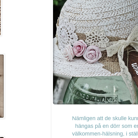
Nämligen att de skulle kun
hängas på en dörr som e
välkommen-hälsning, i stäl