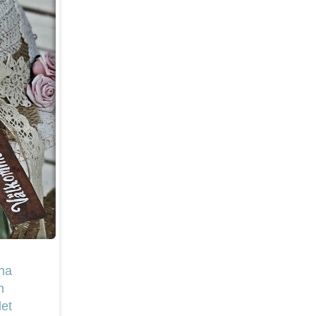
na
n
let