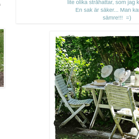
lite olika stråhattar, som jag 
a
En sak är säker... Man ka
sämre!!! =)