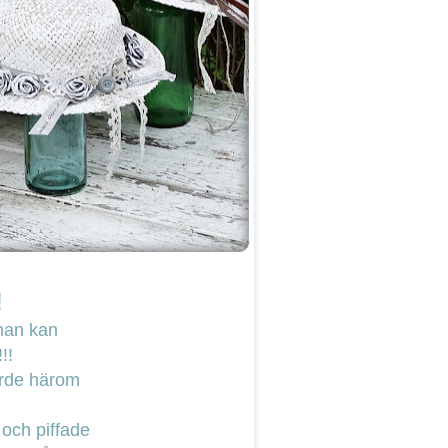
!
 man kan
!!
jorde härom
 och piffade