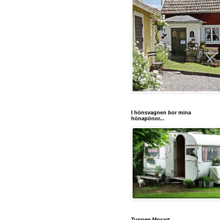
I hönsvagnen bor mina
hönapönor...
Tuppen Mosart