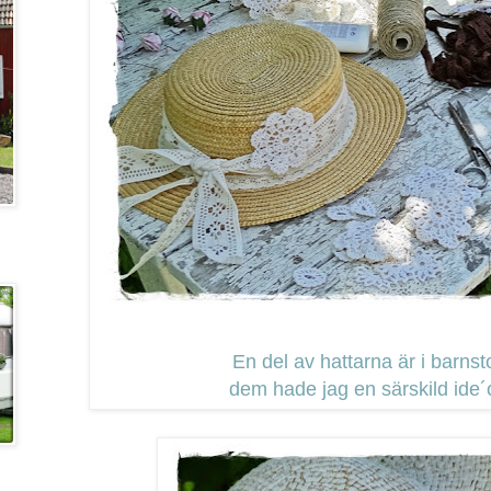
En del av hattarna är i barnst
dem hade jag en särskild ide´