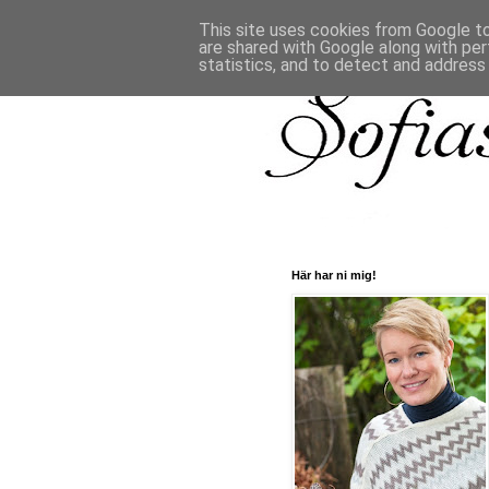
This site uses cookies from Google to 
are shared with Google along with per
statistics, and to detect and address
Här har ni mig!