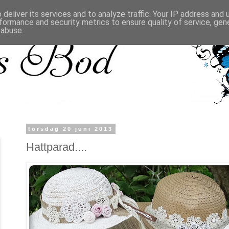
deliver its services and to analyze traffic. Your IP address and
formance and security metrics to ensure quality of service, ge
 abuse.
torsdag 20 juni 2013
Hattparad....