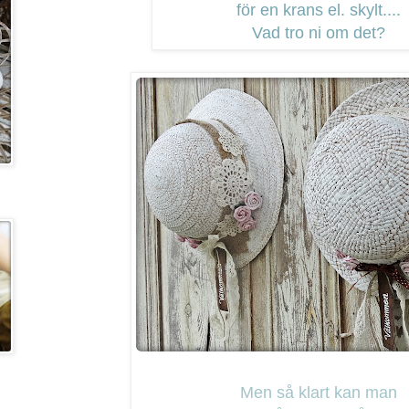
för en krans el. skylt....
Vad tro ni om det?
Men så klart kan man