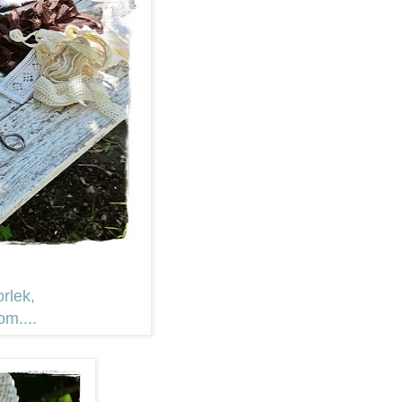
orlek,
om....