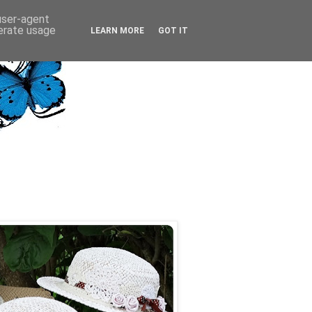
 user-agent
nerate usage
LEARN MORE
GOT IT