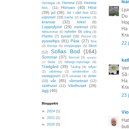
Isa
Hemma
(10)
Hemma
Hemlagat
(4)
Hönsen
(40)
Höst
hos...
(11)
Lju
(39)
jul
(36)
Jul i vårt hus
(21)
Du 
julpyssel
(19)
kakfat
(2)
Kaninen
(3)
kransar
(32)
Hop
köket
(9)
Loppisfynd
(29)
marknad
(15)
Ha 
nyheter
(9)
Midsommar
(5)
odling
(3)
Kra
Plantor
(7)
pyssel
(16)
Pyssel
(3)
pysseltips
(81)
Påsk
(27)
Rea
22 
Skrot
(2)
Recept
(5)
shoppingtips
(5)
Sofias Bod
(164)
(12)
Sommar
(37)
Sovrum
(3)
speglar
kat
Stolar
(2)
tidnings-reportage
(6)
(1)
Trädgård
(39)
Tävling
(4)
utflykt
Ver
(2)
utlottning
(2)
utmärkelser
(2)
Så s
vardagsrum
(17)
vinter
veranda
(4)
vår
(85)
Ha 
(10)
vårmarknad
(12)
Växthuset
(28)
växthuset
(12)
Kra
ägg
(46)
23 
Bloggarkiv
►
2024
(1)
Vio
►
2021
(1)
Hat
►
2020
(5)
but