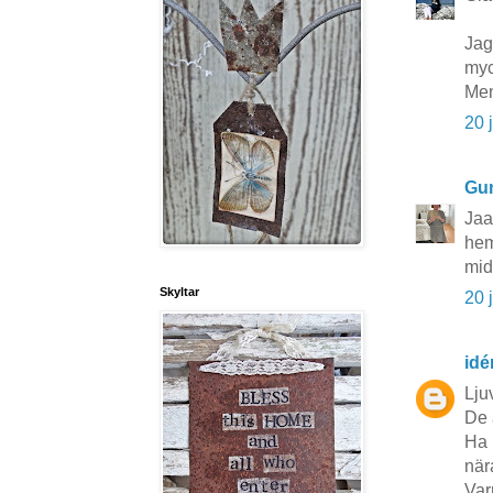
Jag 
myc
Men
20 
Gun
Jaa
hem
mid
Skyltar
20 
idé
Lju
De 
Ha 
när
Var