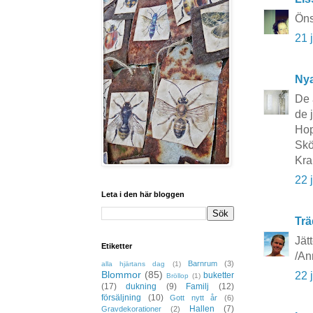
Öns
21 
Nya
De 
de 
Hop
Skö
Kra
22 
Leta i den här bloggen
Trä
Jät
Etiketter
/An
Barnrum
(3)
alla hjärtans dag
(1)
Blommor
(85)
22 
buketter
Bröllop
(1)
(17)
dukning
(9)
Familj
(12)
försäljning
(10)
Gott nytt år
(6)
Hallen
(7)
Gravdekorationer
(2)