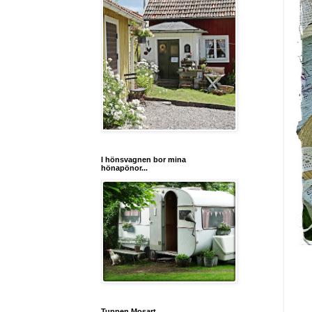
I hönsvagnen bor mina
hönapönor...
Tuppen Mosart