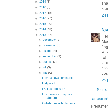
►
2019
(3)
sna
►
2018
(9)
kr
►
2017
(15)
24 
►
2016
(27)
►
2015
(20)
Nju
►
2014
(48)
▼
2013
(87)
Hej
►
december
(8)
Mee
►
november
(8)
Jag 
►
oktober
(4)
Vil
►
september
(9)
ro!
►
augusti
(7)
Und
►
juli
(5)
Sto
▼
juni
(5)
Jes
I denna ljuva sommartid.....
25 
Hattparad....
I Sofias Bod just nu......
Skick
I mammas och pappas
trädgård.....
Senaste inl
Griffel-höns och blommor....
Prenumer