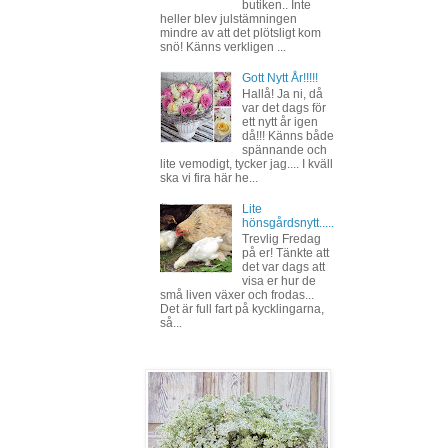
butiken.. Inte
heller blev julstämningen
mindre av att det plötsligt kom
snö! Känns verkligen ...
Gott Nytt År!!!!!
Hallå! Ja ni, då
var det dags för
ett nytt år igen
då!!! Känns både
spännande och
lite vemodigt, tycker jag.... I kväll
ska vi fira här he...
Lite
hönsgårdsnytt.....
Trevlig Fredag
på er! Tänkte att
det var dags att
visa er hur de
små liven växer och frodas...
Det är full fart på kycklingarna,
så...