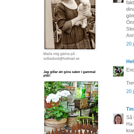
fak
din
gö
Öns
Sto
Ann
20 
Maila mig gärna på :
sofiasbod@hotmail.se
Hel
Eno
Jag gillar att göra saker i gammal
plåt!
Tre
20 
Tin
Så 
Ha 
kra