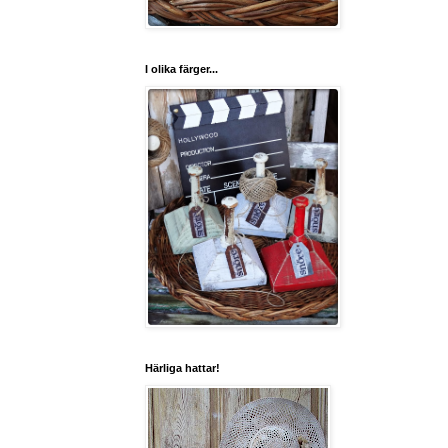
I olika färger...
Härliga hattar!