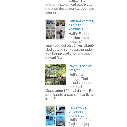
skrika!!! Nu
undrar ni säkert vad ett olivträd
har med det att göra.... Lugn jag
kommer ...
Den har kommit,
den har
kommit!!!!
Hallå! För bara
en liten stund
sedan så
knackade det på dörren. Utanför
stod ett bud som överlämnade
den här mycket efterlängtade
gåvan! N...
Växthus och ett
fint fynd.....
Hallå alla
härliga! Tänkte
att det var dags
med en liten
lägesrapport från växthuset. En
grön loppisfyndad stol har flyttat
in..... E...
Färgskygga
ombedes
blunda.....
Hallå där på er!
Just nu är jag