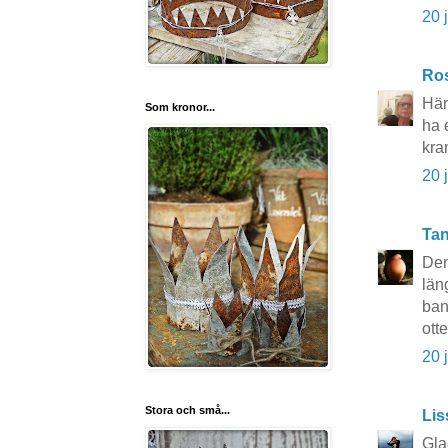
20 
Ros
Här
Som kronor...
ha 
kra
20 
Tan
Den
län
ban
ott
20 
Stora och små...
Li
Gla