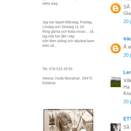
olika slag.
SÅ 
Gla
20 
Jag har öppet Måndag, Fredag,
Lördag och Söndag 11-18
Ring gärna och kolla innan.... så
jag inte har åkt i väg
tr
nån liten sväng och skjutsat barn
eller så...
Å v
20 
Tfn: 070-515 29 55
Le
Adress: Hulta Monahult , 59475
Vil
Edsbruk
Ha 
Kra
20 
ET
Så 