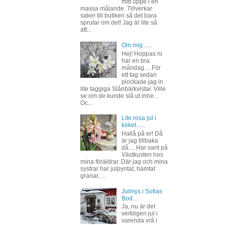
mitt uppe i en
massa målande. Tillverkar
saker till butiken så det bara
sprutar om det! Jag är lite så
att...
Om mig......
Hej! Hoppas ni
har en bra
måndag.... För
ett tag sedan
plockade jag in
lite taggiga Slånbärkvistar. Ville
se om de kunde slå ut inne...
Oc...
Lite rosa jul i
köket......
Hallå på er! Då
är jag tillbaka
då.... Har varit på
Västkusten hos
mina föräldrar. Där jag och mina
systrar har julpyntat, hämtat
granar, ...
Julmys i Sofias
Bod...
Ja, nu är det
verkligen jul i
varenda vrå i