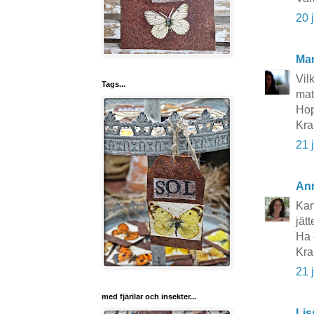
20 
Mar
Vil
Tags...
mat
Hop
Kra
21 
An
Kan
jät
Ha 
Kr
21 
med fjärilar och insekter...
Lis