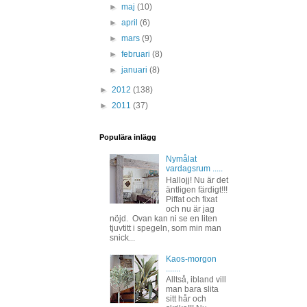
►
maj
(10)
►
april
(6)
►
mars
(9)
►
februari
(8)
►
januari
(8)
►
2012
(138)
►
2011
(37)
Populära inlägg
Nymålat
vardagsrum .....
Hallojj! Nu är det
äntligen färdigt!!!
Piffat och fixat
och nu är jag
nöjd. Ovan kan ni se en liten
tjuvtitt i spegeln, som min man
snick...
Kaos-morgon
.......
Alltså, ibland vill
man bara slita
sitt hår och