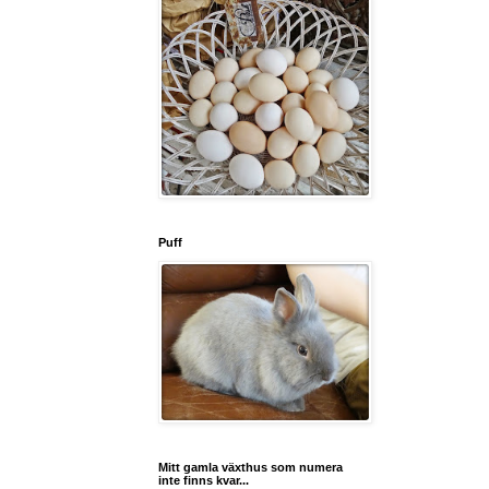
Puff
Mitt gamla växthus som numera
inte finns kvar...