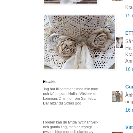
Kr
15 
ET
Så 
Ha 
Kra
Ann
16 
Hitta hit
Gun
Jag bor tillsammans med min man
och två pojkar i Hulta i Västerviks
Åhh
kommun, 2 mil norr om Gamleby.
nog
Där hittar du Sofias Bod.
16 
I boden kan du fynda nytt hantverk
och gamla ting, möbler, mysigt
Vit
pyssel, blommor och plantor av