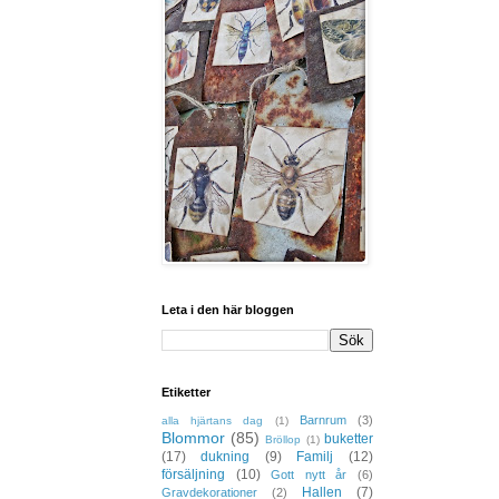
Leta i den här bloggen
Etiketter
Barnrum
(3)
alla hjärtans dag
(1)
Blommor
(85)
buketter
Bröllop
(1)
(17)
dukning
(9)
Familj
(12)
försäljning
(10)
Gott nytt år
(6)
Hallen
(7)
Gravdekorationer
(2)