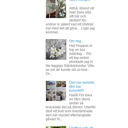
.......
Alltså, ibland vill
man bara slita
sitt hår och
skrika!!! Nu
undrar ni säkert vad ett olivträd
har med det att göra.... Lugn jag
kommer ...
Om mig......
Hej! Hoppas ni
har en bra
måndag.... För
ett tag sedan
plockade jag in
lite taggiga Slånbärkvistar. Ville
se om de kunde slå ut inne...
Oc...
Den har kommit,
den har
kommit!!!!
Hallå! För bara
en liten stund
sedan så
knackade det på dörren. Utanför
stod ett bud som överlämnade
den här mycket efterlängtade
gåvan! N...