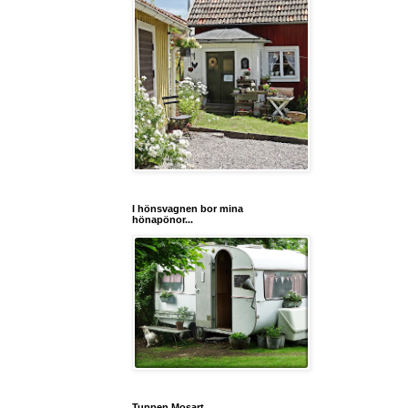
I hönsvagnen bor mina
hönapönor...
Tuppen Mosart