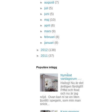
►
augusti
(7)
►
juli
(5)
►
juni
(5)
►
maj
(10)
►
april
(6)
►
mars
(9)
►
februari
(8)
►
januari
(8)
►
2012
(138)
►
2011
(37)
Populära inlägg
Nymålat
vardagsrum .....
Hallojj! Nu är det
äntligen färdigt!!!
Piffat och fixat
och nu är jag
nöjd. Ovan kan ni se en liten
tjuvtitt i spegeln, som min man
snick...
Kaos-morgon