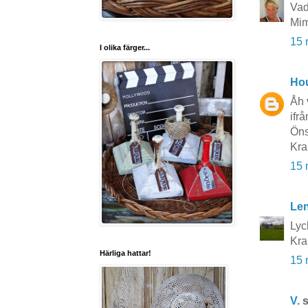
Vad
Mi
15 
I olika färger...
Hou
Åh 
ifrå
Öns
Kra
15 
Le
Lyck
Kra
Härliga hattar!
15 
V.
s