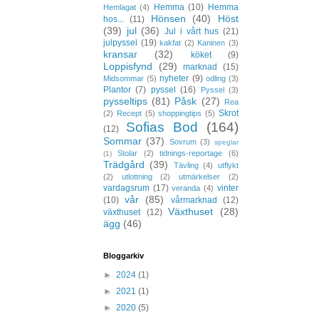
Hemma
(10)
Hemma
Hemlagat
(4)
Hönsen
(40)
Höst
hos...
(11)
(39)
jul
(36)
Jul i vårt hus
(21)
julpyssel
(19)
kakfat
(2)
Kaninen
(3)
kransar
(32)
köket
(9)
Loppisfynd
(29)
marknad
(15)
nyheter
(9)
Midsommar
(5)
odling
(3)
Plantor
(7)
pyssel
(16)
Pyssel
(3)
pysseltips
(81)
Påsk
(27)
Rea
Skrot
(2)
Recept
(5)
shoppingtips
(5)
Sofias Bod
(164)
(12)
Sommar
(37)
Sovrum
(3)
speglar
Stolar
(2)
tidnings-reportage
(6)
(1)
Trädgård
(39)
Tävling
(4)
utflykt
(2)
utlottning
(2)
utmärkelser
(2)
vardagsrum
(17)
vinter
veranda
(4)
vår
(85)
(10)
vårmarknad
(12)
Växthuset
(28)
växthuset
(12)
ägg
(46)
Bloggarkiv
►
2024
(1)
►
2021
(1)
►
2020
(5)