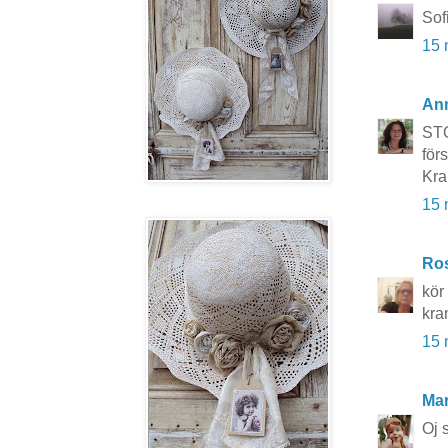
Sof
15 
An
STO
förs
Kr
15 
Ros
kör 
kra
15 
Mar
Oj 