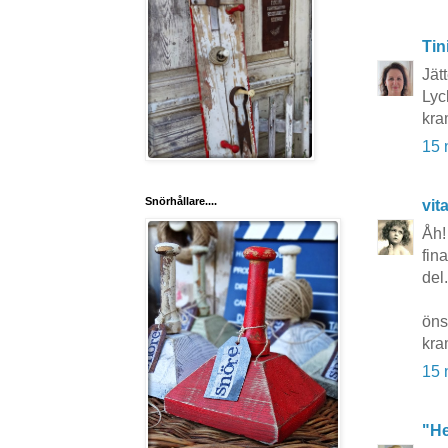
Tin
Jät
Lyc
kra
15 
Snörhållare....
vit
Åh!
fin
del.
öns
kra
15 
"He