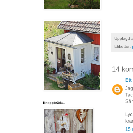
Upplagd 
Etiketter:
14 ko
Ett
Jag 
Tac
Så f
Knoppbräda...
Lyc
kra
15 