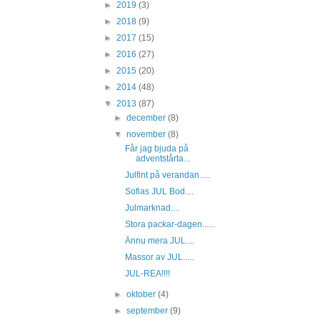
►
2019
(3)
►
2018
(9)
►
2017
(15)
►
2016
(27)
►
2015
(20)
►
2014
(48)
▼
2013
(87)
►
december
(8)
▼
november
(8)
Får jag bjuda på
adventstårta...
Julfint på verandan.....
Sofias JUL Bod....
Julmarknad....
Stora packar-dagen......
Ännu mera JUL....
Massor av JUL.....
JUL-REA!!!!
►
oktober
(4)
►
september
(9)