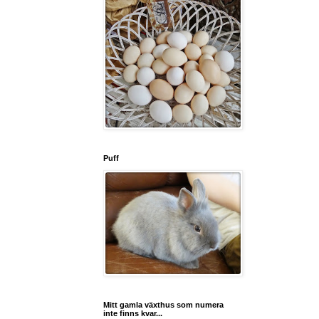
Puff
Mitt gamla växthus som numera
inte finns kvar...