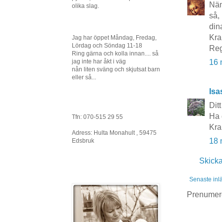
Näm
olika slag.
så,
din
Kra
Jag har öppet Måndag, Fredag,
Lördag och Söndag 11-18
Reg
Ring gärna och kolla innan.... så
jag inte har åkt i väg
16 
nån liten sväng och skjutsat barn
eller så...
Isa
Dit
Ha 
Tfn: 070-515 29 55
Kra
Adress: Hulta Monahult , 59475
18 
Edsbruk
Skick
Senaste inl
Prenumer