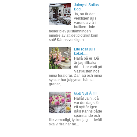
Julmys i Sofias
Bod...
Ja, nu är det
verkligen jul i
varenda vrå i
butiken.. Inte
heller blev julstämningen
mindre av att det plötsligt kom
snö! Känns verkligen ...
Lite rosa jul i
köket......
Hallå på er! Då
är jag tillbaka
då.... Har varit på
Västkusten hos
mina föräldrar. Där jag och mina
systrar har julpyntat, hämtat
granar, ...
Gott Nytt År!!!!!
Hallå! Ja ni, då
var det dags för
ett nytt år igen
då!!! Känns både
spännande och
lite vemodigt, tycker jag.... I kväll
ska vi fira här he...