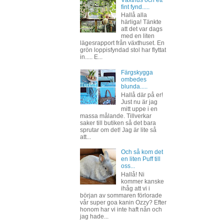
Växthus och ett
fint fynd.....
Hallå alla
härliga! Tänkte
att det var dags
med en liten
lägesrapport från växthuset. En
grön loppisfyndad stol har flyttat
in..... E...
Färgskygga
ombedes
blunda.....
Hallå där på er!
Just nu är jag
mitt uppe i en
massa målande. Tillverkar
saker till butiken så det bara
sprutar om det! Jag är lite så
att...
Och så kom det
en liten Puff till
oss...
Hallå! Ni
kommer kanske
ihåg att vi i
början av sommaren förlorade
vår super goa kanin Ozzy? Efter
honom har vi inte haft nån och
jag hade...