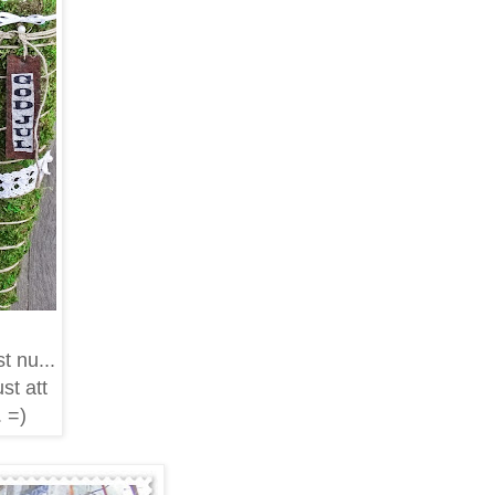
t nu...
st att
. =)