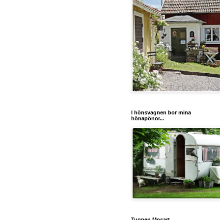
I hönsvagnen bor mina
hönapönor...
Tuppen Mosart