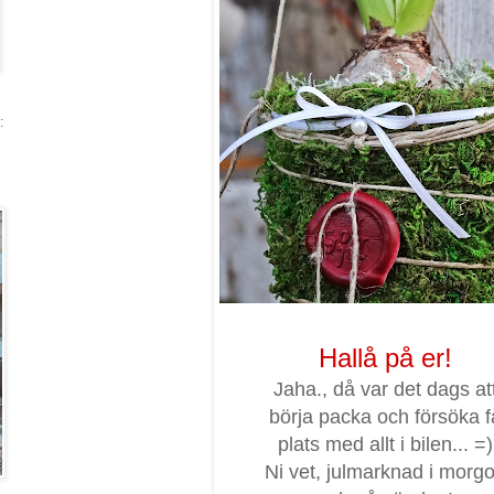
:
Hallå på er!
Jaha., då var det dags at
börja packa och försöka f
plats med allt i bilen... =)
Ni vet, julmarknad i morg