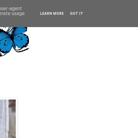
 user-agent
nerate usage
LEARN MORE
GOT IT