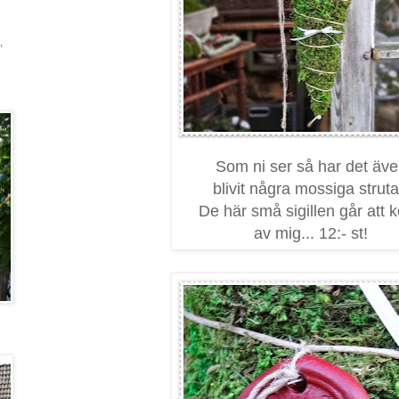
,
Som ni ser så har det äv
blivit några mossiga struta
De här små sigillen går att 
av mig... 12:- st!