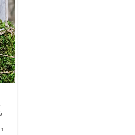
t
å
on