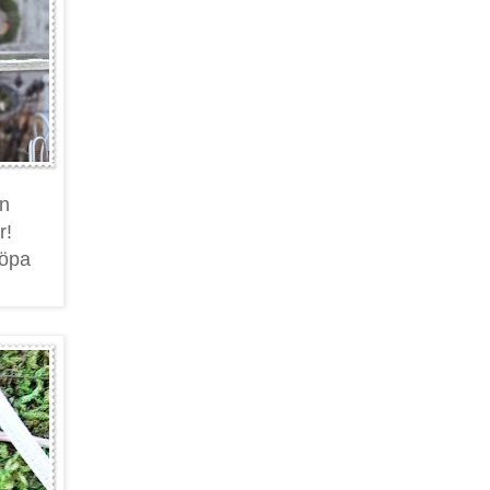
en
r!
köpa