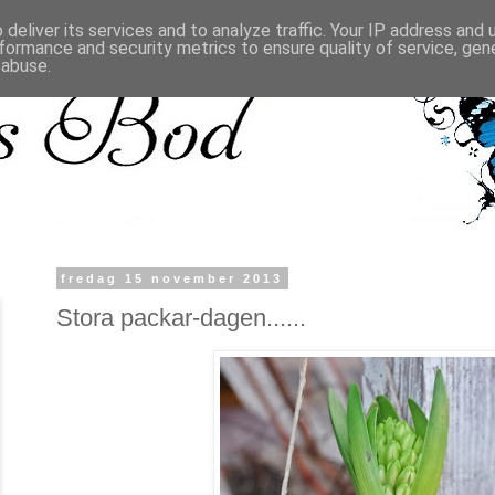
deliver its services and to analyze traffic. Your IP address and
formance and security metrics to ensure quality of service, ge
 abuse.
fredag 15 november 2013
Stora packar-dagen......