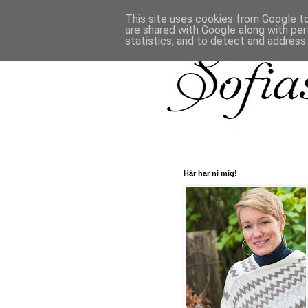
This site uses cookies from Google to 
are shared with Google along with per
statistics, and to detect and address
Här har ni mig!