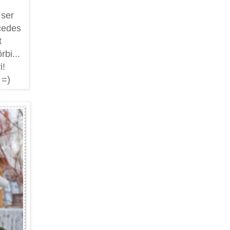
 ser
cedes
t
rbi...
i!
 =)