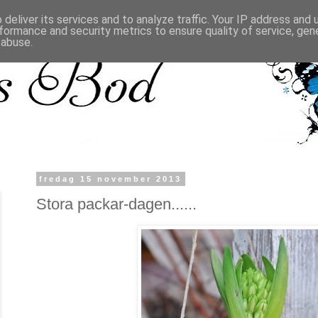
deliver its services and to analyze traffic. Your IP address and
formance and security metrics to ensure quality of service, ge
 abuse.
fredag 15 november 2013
Stora packar-dagen......