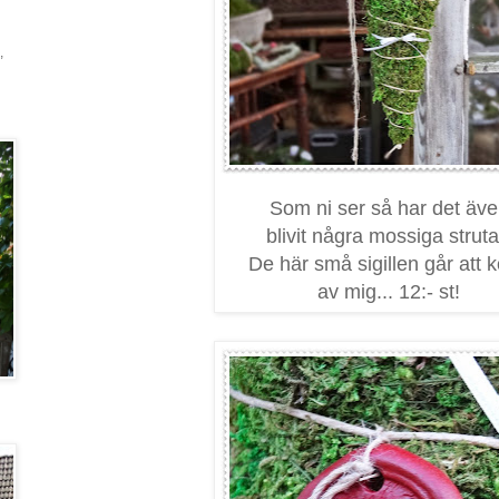
,
Som ni ser så har det äv
blivit några mossiga struta
De här små sigillen går att 
av mig... 12:- st!