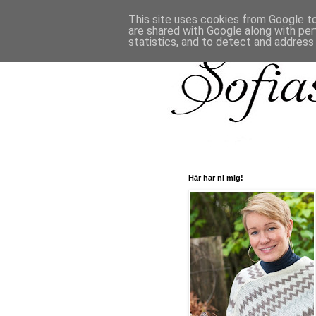
This site uses cookies from Google to 
are shared with Google along with per
statistics, and to detect and address
Här har ni mig!