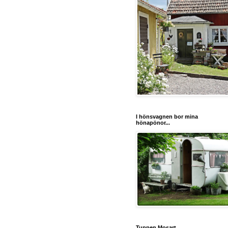
I hönsvagnen bor mina
hönapönor...
Tuppen Mosart