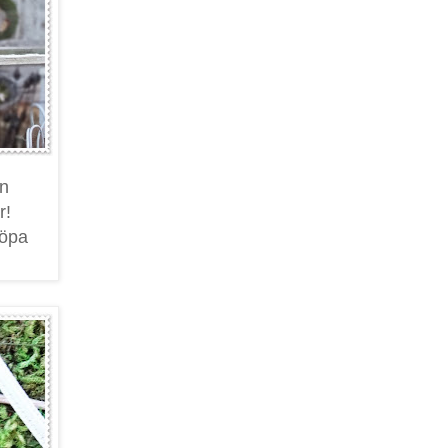
en
r!
köpa