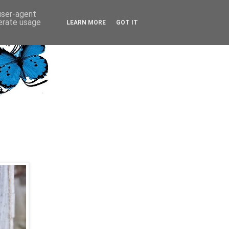
 user-agent
nerate usage
LEARN MORE
GOT IT