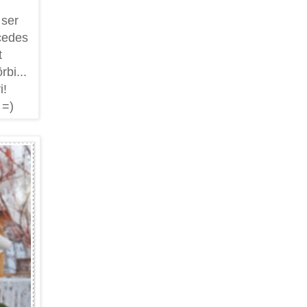
 ser
cedes
t
rbi...
i!
 =)