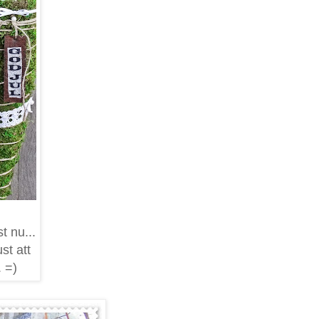
t nu...
st att
. =)