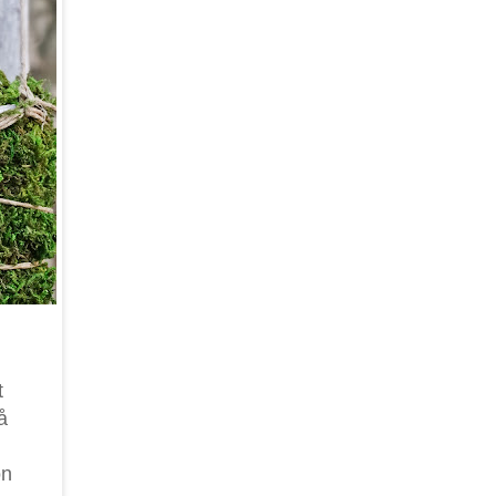
t
å
on