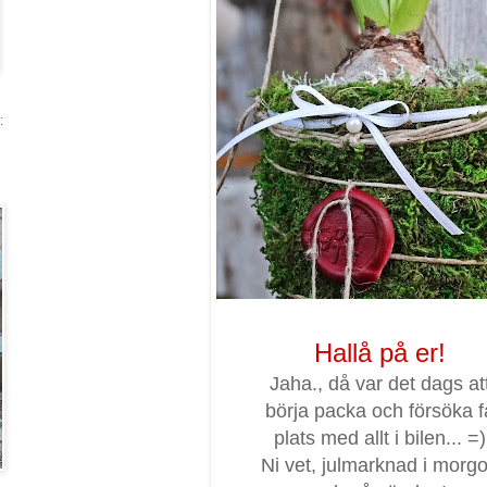
:
Hallå på er!
Jaha., då var det dags at
börja packa och försöka f
plats med allt i bilen... =)
Ni vet, julmarknad i morg