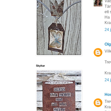
Vad
Tän
ett 
Ha 
Kr
24 
Ol
Vil
Tre
Skyltar
Kr
24 
Hou
Trev
Kra