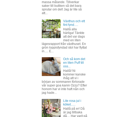
massa målande. Tillverkar
saker till butiken så det bara
sprutar om det! Jag är lite så
att...
Växthus och ett
fint fynd.....
Hallå alla
härliga! Tänkte
att det var dags
med en liten
lägesrapport från växthuset. En
grön loppisfyndad stol har flyttat
in..... E...
Och så kom det
en liten Puff till
oss...
Hallå! Ni
kommer kanske
ihåg att vi i
början av sommaren förlorade
vår super goa kanin Ozzy? Efter
honom har vi inte haft nån och
jag hade...
Lite rosa jul i
köket......
Hallå på er! Då
är jag tillbaka
då.... Har varit på