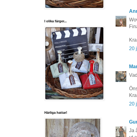
Ann
Wow
I olika färger...
Fina
Kra
20 
Mar
Vad
Öns
Kra
20 
Härliga hattar!
Gun
Ja 