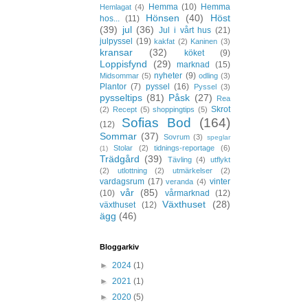
Hemma
(10)
Hemma
Hemlagat
(4)
Hönsen
(40)
Höst
hos...
(11)
(39)
jul
(36)
Jul i vårt hus
(21)
julpyssel
(19)
kakfat
(2)
Kaninen
(3)
kransar
(32)
köket
(9)
Loppisfynd
(29)
marknad
(15)
nyheter
(9)
Midsommar
(5)
odling
(3)
Plantor
(7)
pyssel
(16)
Pyssel
(3)
pysseltips
(81)
Påsk
(27)
Rea
Skrot
(2)
Recept
(5)
shoppingtips
(5)
Sofias Bod
(164)
(12)
Sommar
(37)
Sovrum
(3)
speglar
Stolar
(2)
tidnings-reportage
(6)
(1)
Trädgård
(39)
Tävling
(4)
utflykt
(2)
utlottning
(2)
utmärkelser
(2)
vardagsrum
(17)
vinter
veranda
(4)
vår
(85)
(10)
vårmarknad
(12)
Växthuset
(28)
växthuset
(12)
ägg
(46)
Bloggarkiv
►
2024
(1)
►
2021
(1)
►
2020
(5)