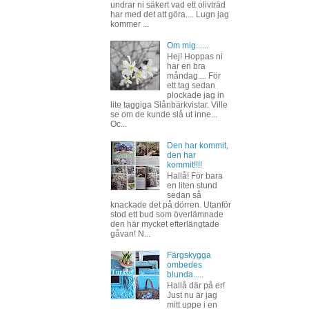
undrar ni säkert vad ett olivträd
har med det att göra.... Lugn jag
kommer ...
Om mig......
Hej! Hoppas ni
har en bra
måndag.... För
ett tag sedan
plockade jag in
lite taggiga Slånbärkvistar. Ville
se om de kunde slå ut inne...
Oc...
Den har kommit,
den har
kommit!!!!
Hallå! För bara
en liten stund
sedan så
knackade det på dörren. Utanför
stod ett bud som överlämnade
den här mycket efterlängtade
gåvan! N...
Färgskygga
ombedes
blunda.....
Hallå där på er!
Just nu är jag
mitt uppe i en