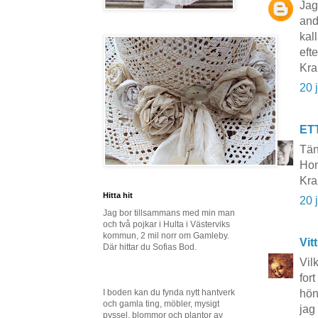
Jag
and
kall
efte
Kra
20 
ET
Tän
Hon
Kr
Hitta hit
20 
Jag bor tillsammans med min man
och två pojkar i Hulta i Västerviks
kommun, 2 mil norr om Gamleby.
Vit
Där hittar du Sofias Bod.
Vil
for
I boden kan du fynda nytt hantverk
hön
och gamla ting, möbler, mysigt
jag
pyssel, blommor och plantor av