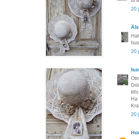
ut 
20 
Äls
Hah
hus
20 
Isa
Otr
Drö
til
Ha 
Kra
20 
Hou