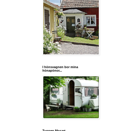
I hönsvagnen bor mina
hönapönor...
Tuppen Mosart