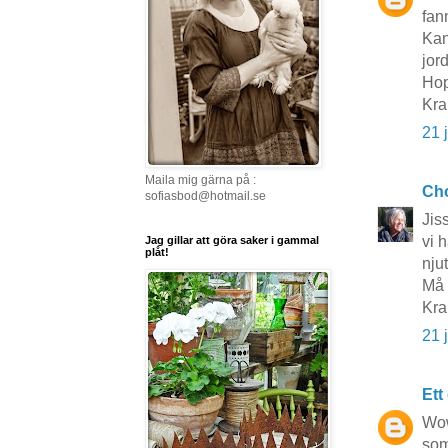
fan
Kan
jor
Hop
Kra
21 
Maila mig gärna på :
Cho
sofiasbod@hotmail.se
Jis
vi 
Jag gillar att göra saker i gammal
plåt!
njut
Må 
Kra
21 
Ett
Wow
som