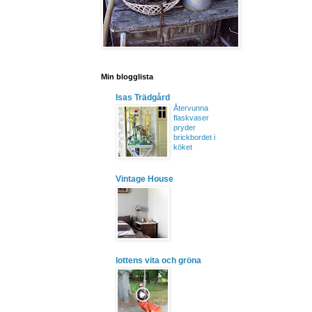
Min blogglista
Isas Trädgård
Återvunna
flaskvaser
pryder
brickbordet i
köket
Vintage House
lottens vita och gröna