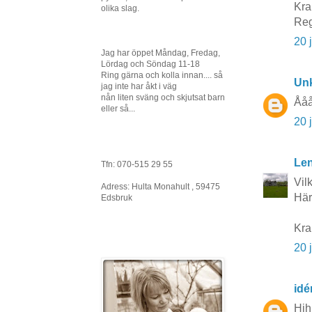
Kra
olika slag.
Reg
20 
Jag har öppet Måndag, Fredag,
Lördag och Söndag 11-18
Ring gärna och kolla innan.... så
Un
jag inte har åkt i väg
nån liten sväng och skjutsat barn
Ååå
eller så...
20 
Le
Tfn: 070-515 29 55
Vil
Adress: Hulta Monahult , 59475
Här
Edsbruk
Kra
20 
idé
Hih