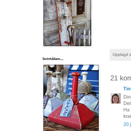
Upplagd 
Snörhållare....
21 ko
Tin
Din
Det
Ha 
kra
20 