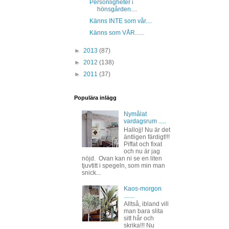
Personligheter i
hönsgården....
Känns INTE som vår....
Känns som VÅR......
►
2013
(87)
►
2012
(138)
►
2011
(37)
Populära inlägg
Nymålat
vardagsrum .....
Hallojj! Nu är det
äntligen färdigt!!!
Piffat och fixat
och nu är jag
nöjd. Ovan kan ni se en liten
tjuvtitt i spegeln, som min man
snick...
Kaos-morgon
.......
Alltså, ibland vill
man bara slita
sitt hår och
skrika!!! Nu