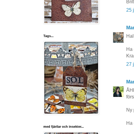
Brit
25 
Mar
Hall
Tags...
Ha 
Kra
27 
Mar
ÅHH
för
Ny 
Ha 
med fjärilar och insekter...