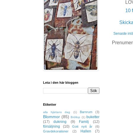
LOV
10 
Skick
Senaste inl
Prenumer
Leta i den här bloggen
Etiketter
Barnrum
(3)
alla hjärtans dag
(1)
Blommor
(85)
buketter
Bröllop
(1)
(17)
dukning
(9)
Familj
(12)
försäljning
(10)
Gott nytt år
(6)
Hallen
(7)
Gravdekorationer
(2)