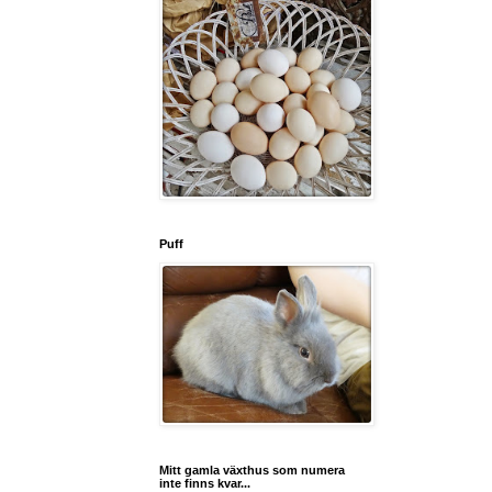
Puff
Mitt gamla växthus som numera
inte finns kvar...