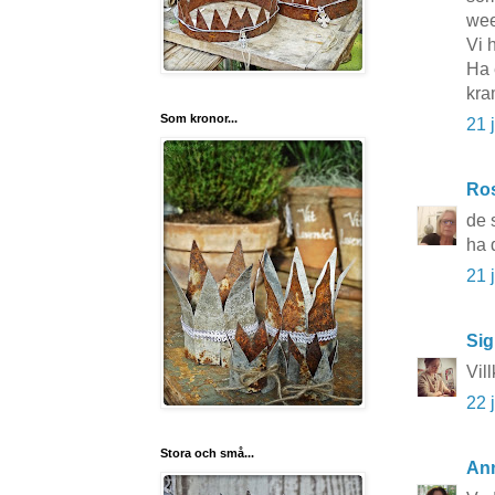
wee
Vi h
Ha 
kra
Som kronor...
21 
Ros
de 
ha 
21 
Sig
Vil
22 
Stora och små...
An